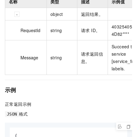
名称
类型
描述
示例值
object
返回结果。
40325405-5
RequestId
string
请求 ID。
4D82****
Succeed to 
请求返回信
service
Message
string
息。
[service_fr
labels.
示例
正常返回示例
格式
JSON
{