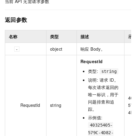
当前
API
无需请求参数
返回参数
名称
类型
描述
示
object
响应 Body。
RequestId
类型:
string
说明: 请求 ID。
每次请求返回的
唯一标识，用于
403
问题排查和追
RequestId
string
579
踪。
4D8
示例值:
40325405-
579C-4D82-