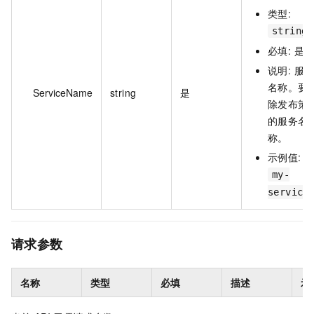
类型:
string
必填: 是
说明: 服
名称。要
ServiceName
string
是
除发布策
的服务名
称。
示例值:
my-
service
请求参数
名称
类型
必填
描述
示