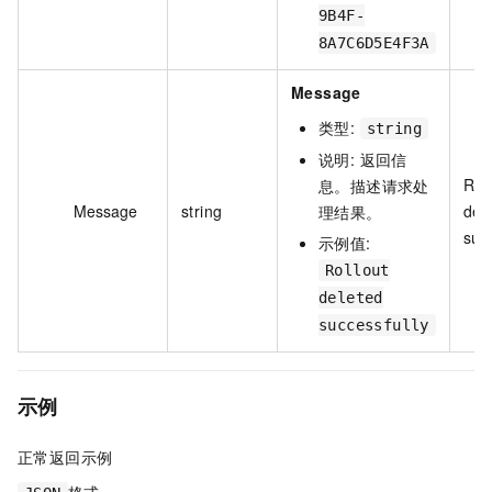
9B4F-
8A7C6D5E4F3A
Message
类型:
string
说明: 返回信
Rol
息。描述请求处
Message
string
del
理结果。
suc
示例值:
Rollout
deleted
successfully
示例
正常返回示例
格式