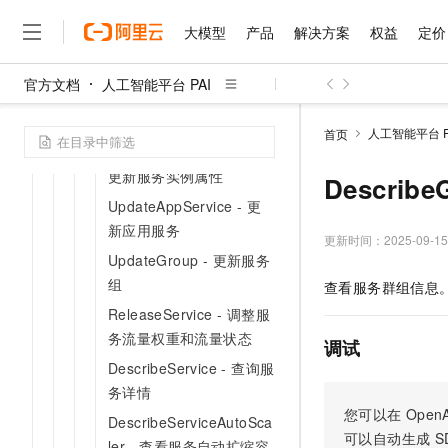
容器并发布
大模型
产品
解决方案
权益
定价
UpdateServiceMirror -
更新服务流量镜像配置
官方文档
人工智能平台 PAI
UpdateServiceSafetyLoc
大模型
产品
解决方案
权益
定价
云市场
伙伴
服务
了解阿里云
精选产品
精选解决方案
普惠上云
产品定价
精选商城
成为销售伙伴
售前咨询
为什么选择阿里云
k - 更新服务安全锁
千问AI平台
人工智能平台 P
首页
了解云产品的定价详情
UpdateServiceInstance -
大模型服务平台百炼
千问办公，解锁你的工作
普惠上云 官方力荐
分销伙伴
在线服务
网站建设
什么是云计算
大
更新服务实例属性
大模型服务与应用平台
企业级Agent产品，直接
云服务器38元/年起，超
Descri
咨询伙伴
多端小程序
技术领先
云上成本管理
UpdateAppService - 更
售后服务
千问大模型
Agency Agents：拥
官方推荐返现计划
大模型
大模型
精选产品
精选解决方案
Salesforce 国际版订阅
稳定可靠
新应用服务
管理和优化成本
多元化、高性能、安全可靠
推荐新用户得奖励，单订单
更新时间：
2025-09-15
销售伙伴合作计划
自助服务
UpdateGroup - 更新服务
友盟天域
安全合规
人工智能与机器学习
AI
文本生成
无影云电脑
HappyHorse 打造一
云工开物
组
查看服务群组信息
无影生态合作计划
在线服务
观测云
分析师报告
随时随地安全接入的云上超
高校专属算力普惠，学生认
计算
互联网应用开发
Qwen3.8-Max
HOT
ReleaseService - 调整服
Salesforce On Alibaba C
工单服务
智能体时代全能旗舰模型
Tuya 物联网平台阿里云
研究报告与白皮书
务流量权重和流量状态
云解析DNS
快速拥有专属 OpenClaw
Consulting Partner 合
调试
大数据
容器
免费试用
短信专区
DescribeService - 查询服
蓝凌 OA
Qwen3.7-Plus
AI 大模型销售与服务生
现代化应用
存储
天池大赛
务详情
能看、能想、能动手的多模
云原生大数据计算服务 Max
解决方案免费试用 新老
电子合同
您可以在
OpenA
DescribeServiceAutoSca
面向分析的企业级SaaS模
最高领取价值200元试用
安全
网络与CDN
AI 算法大赛
Qwen3-VL-Plus
可以自动生成
S
畅捷通
ler - 查看服务自动扩缩容