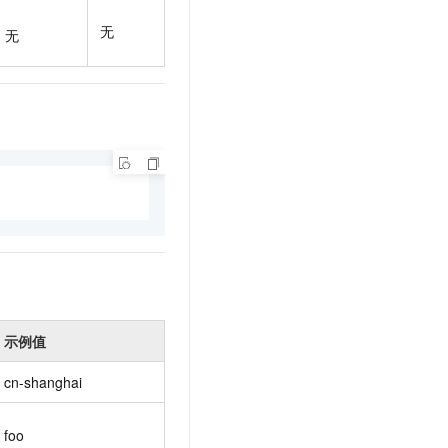
t.diy 一步搞定创意建站
构建大模型应用的安全防护体系
无
通过自然语言交互简化开发流程,全栈开发支持
通过阿里云安全产品对 AI 应用进行安全防护
无
示例值
cn-shanghai
foo