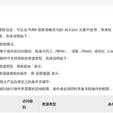
服务生态伙伴
视觉 Coding、空间感知、多模态思考等全面升级
1M上下文，专为长程任务能力而生
云工开物
企业应用
Night Plan 支持 Qwen 3.8-Max
AI 办公
NEW
Red Hat
30+ 款产品免费体验
夜间 5 折，Qwen/Meoo/TokenPlan 客户专享
AI智能应用
科研合作
ERP
堂（旗舰版）
SUSE
智能客服
AI 应用构建
大模型原生
CRM
2个月
自动承接线索
授权信息，可以在
RAM
权限策略语句的
元素中使用，用来给
Action
建站小程序
Qoder
大模型服务平台百炼-应用模版
OA 办公系统
HOT
NEW
限。具体说明如下：
面向真实软件
个人版上线、团队版降价；千问3.8-Max首发发尝鲜
丰富多元化的应用模版和解决方案
力提升
财税管理
模板建站
的权限点。
万有无界
大模型服务平台百炼-智能体
400电话
定制建站
个操作的访问级别，取值为写入（Write）、读取（Read）或列出（Lis
的模型效果
灵活可视化地构建企业级 Agent
操作中支持授权的资源类型。具体说明如下：
方案
广告营销
模板小程序
秒悟
人工智能平台 PAI
资源类型，用前面加
*
表示。
定制小程序
云端极速 AI 
新一代 AI 视频生成模型，深度适配广告营销等场景
AI Native 的算法工程平台，一站式完成建模、训练、推理服务部署
资源级授权的操作，用
表示。
全部资源
APP 开发
指云产品自身定义的条件关键字。
建站系统
成功执行操作所需要的其他权限。操作者必须同时具备关联操作的权限，
AI 应用
10分钟微调：让0.6B模型媲美235B模型
多模态数据信
访问级
资源类型
条
依托云原生高可用架构,实现Dify私有化部署
用1%尺寸在特定领域达到大模型90%以上效果
别