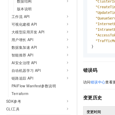
数据结构
"ClusterI
"CreateTi
版本说明
"UpdateTi
工作流 API
"QueueSer
可视化建模 API
"Internet
"Intranet
大模型应用开发 API
"AccessTo
用户增长 API
"TrafficM
}
数据集加速 API
智能推荐 API
AI安全治理 API
错误码
自动机器学习 API
链路追踪 API
访问
错误中心
查看
PAIFlow Manifest参数说明
Terraform
变更历史
SDK参考
CLI工具
变更时间