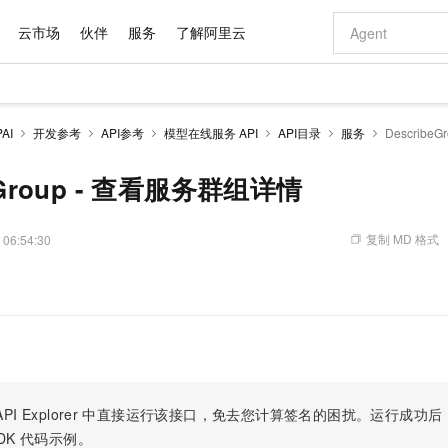
云市场
伙伴
服务
了解阿里云
AI 特惠
数据与 API
成为产品伙伴
企业增值服务
最佳实践
价格计算器
AI 场景体
基础软件
产品伙伴合
阿里云认证
市场活动
配置报价
大模型
AI
开发参考
API参考
模型在线服务 API
API目录
服务
Describe
自助选配和估算价格
新方式
域名与网站
睿译宝，AI翻译排版一步到位
智启 AI 普惠权益
产品生态集成认证中心
企业支持计划
云上春晚
千问官方 MaaS 平台，为开发者和 Agent 而生，新用户赠送 1 亿 + tokens 额度
云服务器 EC
AI Coding
阿里云Maa
2026 阿里云
为企业打
数据集
Windows
大模型认证
模型
NEW
交付可用成果
值低价云产品抢先购
提供智能易用的域名与建站服务
上传文档即自动完成翻译和格式还原
至高享 1亿+免费 tokens，加速 Al 应用落地
安全可靠、弹
智能编程，一键
beGroup - 查看服务群组详情
产品生态伙伴
专家技术服务
云上奥运之旅
弹性计算合作
阿里云中企出
手机三要素
宝塔 Linux
全部认证
价格优势
有专属领域专家
对象存储 OSS
GLM-5.2：长任务时代开源旗舰模型
阿里云 OPC 创新助力计划
云数据库 RD
即刻拥有 DeepS
AI 电商营销
产品生态伙伴工作台
企业增值服务台
云栖战略参考
云存储合作计
云栖大会
身份实名认证
CentOS
训练营
推动算力普惠，释放技术红利
的大模型服务
最高返9万
多领域专家智能体,一键组建 AI 虚拟交付团队
至高百万元 Token 补贴，加速一人公司成长
稳定、安全、高性价比、高性能的云存储服务
真正可用的 1M 上下文,一次完成代码全链路开发
轻松解锁专属 Dee
从图文生成到
复制 MD 格式
 06:54:30
云上的中国
数据库合作计
活动全景
短信
Docker
图片和
站式影视创作平台
人工智能平台 PAI
Hermes Agent，打造自进化智能体
Token Plan 模型订阅计划
Qoder
5 分钟轻松部署
AI 广告创作
企业成长
大模型
NEW
信息公告
。
看见新力量
云网络合作计
OCR 文字识别
JAVA
级电脑
证享300元代金券
可视化编排打通从文字构思到成片全链路闭环
一站式AI开发、训练和推理服务
自主进化，持久记忆，越用越聪明
Qwen3.8-Max 首发尝鲜，限时加量 10 倍，夜间低至2折
面向真实软件
图文、视频一
Kimi-K3
HappyHors
NEW
魔搭 Mode
loud
服务实践
官网公告
Kimi 最新旗舰模型，长程编程与推理利器
让文字生成流
金融模力时刻
Salesforce O
版
发票查验
全能环境
Qoder CN
Claude Code + GStack 打造工程团队
千问办公，限时限量积分加倍
云原生数据库 P
低代码高效构
AI 建站
NEW
作计划
计划
创新中心
魔搭 ModelSc
健康状态
让AI从“聊天伙伴”进化为能干活的“数字员工”
覆盖公网/内网、递归/权威、移动APP等全场景解析服务
安装技能 GStack，拥有专属 AI 工程团队
你的AI工作搭子，覆盖日常办公高频场景
基于千问大模型等，支持代码智能生成、研发智能问答
0 代码专业建
客户案例
天气预报查询
操作系统
Deepseek-v4-pro
HappyHors
态合作计划
态智能体模型
旗舰 MoE 大模型，百万上下文与顶尖推理能力
图生视频，流
Compute
同享
容器服务 Kubernetes 版 ACK
万小智 AI 建站低至 15元/月
云防火墙
AI 短剧/漫剧
快递物流查询
WordPress
成为服务伙
高校合作
PI Explorer
中直接运行该接口，免去您计算签名的困扰。运行成功后，OpenA
式云数据仓库
点，立即开启云上创新
提供一站式管理容器应用的 K8s 服务
送.CN域名，送备案服务码
云原生的云上
AI助力短剧
GLM-5.2
Wan2.7-T
DK
代码示例。
Ubuntu