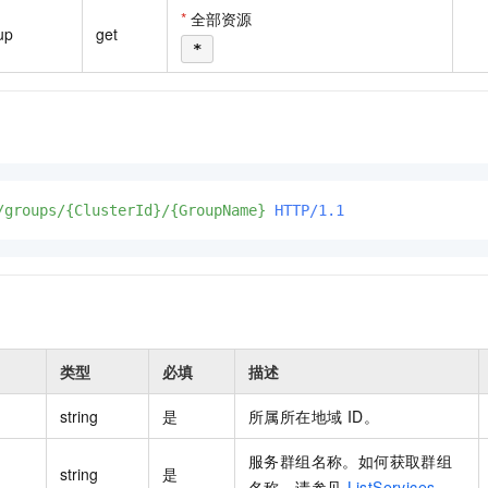
一个 AI 助手
即刻拥有 DeepSeek-R1 满血版
超强辅助，Bol
*
全部资源
up
get
在企业官网、通讯软件中为客户提供 AI 客服
多种方案随心选，轻松解锁专属 DeepSeek
*
/groups/{ClusterId}/{GroupName}
HTTP/1.1
类型
必填
描述
string
是
所属所在地域 ID。
服务群组名称。如何获取群组
string
是
名称，请参见
ListServices
。