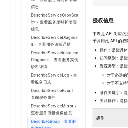
AI 产品 免费试用
网络
安全
信息
云开发大赛
Tableau 订阅
1亿+ 大模型 tokens 和 
DescribeServiceCronSca
可观测
入门学习赛
中间件
AI空中课堂在线直播课
授权信息
ler - 查看服务定时扩缩容
140+云产品 免费试用
大模型服务
上云与迁云
信息
产品新客免费试用，最长1
数据库
下表是
API
对应的
生态解决方案
DescribeServiceDiagnos
千问AI平台-Token Plan
企业出海
大模型ACA认证体验
予调用此
API
的权
大数据计算
is - 查看服务诊断详情
助力企业全员 AI 认知与能
行业生态解决方案
操作：是指具体
政企业务
DescribeServiceInstance
媒体服务
千问AI平台-模型体验
开发者生态解决方案
访问级别：是指每
Diagnosis - 查看服务实例
在线体验全尺寸、多种模态
企业服务与云通信
资源类型：是指
诊断详情
AI 开发和 AI 应用解决
Happy 系列大模型
DescribeServiceLog - 查
对于必选的
域名与网站
看服务日志
对于不支持
终端用户计算
DescribeServiceEvent -
条件关键字：是
查询服务事件
Serverless
关联操作：是指
大模型解决方案
DescribeServiceMirror -
开发工具
查看服务流量镜像信息
快速部署 Dify，高效搭建 
操作
DescribeGroup - 查看服
迁移与运维管理