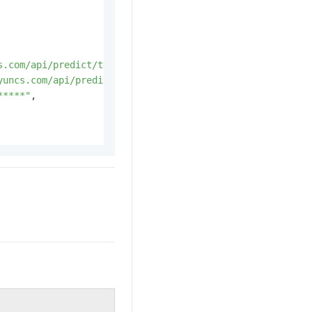
s.com/api/predict/test_group"
,
yuncs.com/api/predict/test_group"
,
*****"
,