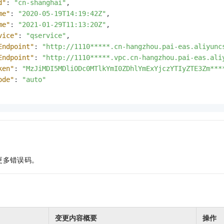
d"
:
"cn-shanghai"
,
me"
:
"2020-05-19T14:19:42Z"
,
me"
:
"2021-01-29T11:13:20Z"
,
vice"
:
"qservice"
,
Endpoint"
:
"http://1110*****.cn-hangzhou.pai-eas.aliyunc
Endpoint"
:
"http://1110*****.vpc.cn-hangzhou.pai-eas.ali
ken"
:
"MzJiMDI5MDliODc0MTlkYmI0ZDhlYmExYjczYTIyZTE3Zm***
ode"
:
"auto"
更多错误码。
变更内容概要
操作