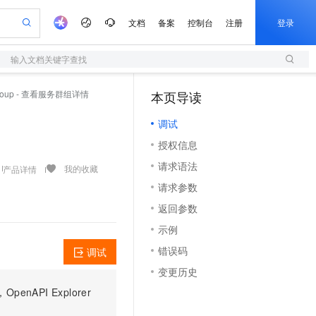
文档
备案
控制台
注册
登录
输入文档关键字查找
验
作计划
器
AI 活动
专业服务
服务伙伴合作计划
开发者社区
加入我们
服务平台百炼
阿里云 OPC 创新助力计划
Group - 查看服务群组详情
本页导读
（1）
一站式生成采购清单，支持单品或批量购买
S
S产品伙伴计划（繁花）
峰会
造的大模型服务与应用开发平台
Qwen Audio：打造专属 AI 语音助手
轻量应用服务器
一句话生成原生可编辑精美 PPT 文稿
AI 生产力先锋
Al MaaS 服务伙伴赋能合作
域名
博文
Careers
NEW
至高可申请百万元
调试
性可伸缩的云计算服务
开启高性价比 AI 编程新体验
Qwen-Audio-3.0-Realtime 端到端实时语音角色扮演
输入一句话想法, 轻松生成专业的 PPT
先锋实践拓展 AI 生产力的边界
快速构建应用程序和网站，即刻迈出上云第一步
Token 补贴，五大权
计划
海大会
伙伴信用分合作计划
商标
问答
社会招聘
授权信息
益加速 OPC 成功
S
eek-V4-Pro
数字证书管理服务（原SSL证书）
一键部署幻兽帕鲁游戏服务器
飞天发布时刻
HOT
划
备案
电子书
校园招聘
请求语法
pSeek-V4-Pro
视频创作，一键激活电商全链路生产力
全托管，含MySQL、PostgreSQL、SQL Server、MariaDB多引擎
实现全站HTTPS，呈现可信的WEB访问
一键购买专属联机服务器，轻松开启游戏
所见，即是所愿
我的收藏
产品详情
更多支持
划
公司注册
镜像站
请求参数
视频生成
语音识别与合成
专属 QwenPaw
短信服务
漫剧工坊：一站式动画创作平台
AI 实训营
HOT
合作伙伴培训与认证
返回参数
划
上云迁移
的智能体编程平台
站生成，高效打造优质广告素材
从聊天伙伴进化为能主动干活的本地数字员工
快速生产连贯的高质量长漫剧
从基础到进阶，Agent 创客手把手教你
国内短信简单易用，安全可靠，秒级触达，全球覆盖200+国家和地区。
e-1.1-T2V
Qwen3-TTS-Flash
lScope
我要反馈
查询合作伙伴
示例
畅细腻的高质量视频
离线语音合成大模型，多语言方言自适应，低延迟高稳定
n Alibaba Cloud ISV 合作
代维服务
olarDB
建企业门户网站
大数据开发治理平台 DataWorks
10 分钟搭建微信、支付宝小程序
错误码
调试
创新加速
ope
登录合作伙伴管理后台
我要建议
站，无忧落地极速上线
以可视化方式快速构建移动和 PC 门户网站
100%兼容MySQL、PostgreSQL，兼容Oracle，支持集中和分布式
高效部署网站，快速应用到小程序
Data Agent 驱动的一站式 Data+AI 开发治理平台
e-1.1-I2V
Cosyvoice-V3-Flash
变更历史
安全
畅自然，细节丰富
高表现力语音合成大模型，语音克隆听感自然
我要投诉
上云场景组合购
伴
PI Explorer
边界网络安全防护产品
漫剧创作，剧本、分镜、视频高效生成
覆盖90%+业务场景，专享组合折扣价
2V
VPN
Fun-ASR