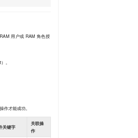
文戏情感细腻自然，动作戏激烈拳拳到肉，实现更强表演能力
支持中英文自由切换，具备更强的噪声鲁棒性
云聚AI 严选权益
SSL 证书
，一键激活高效办公新体验
精选AI产品，从模型到应用全链提效
堡垒机
AI 用量加速计划
应用
防火墙
、识别商机，让客服更高效、服务更出色。
新老同享，达量后返
RAM
用户或
RAM
角色授
千问办公
主机安全
NEW
的智能体编程平台
一站式AI生产力平台
AI 应用及服务市场
伶鹊
t）。
企业级人与Agent协作平台，接入和调度多个数字员工
智能客服平台，对话机器人、对话分析、智能外呼
AI 应用
大模型服务平台百炼 - 全妙
大模型
应用创作平台
多模态内容创作工具，已接入 DeepSeek
自然语言处理
数据标注
操作才能成功。
机器学习
息提取
与 AI 智能体进行实时音视频通话
关联操
件关键字
从文本、图片、视频中提取结构化的属性信息
构建支持视频理解的 AI 音视频实时通话应用
作