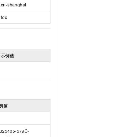
t.diy 一步搞定创意建站
构建大模型应用的安全防护体系
cn-shanghai
通过自然语言交互简化开发流程,全栈开发支持
通过阿里云安全产品对 AI 应用进行安全防护
foo
示例值
例值
325405-579C-