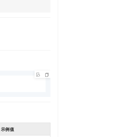
文戏情感细腻自然，动作戏激烈拳拳到肉，实现更强表演能力
支持中英文自由切换，具备更强的噪声鲁棒性
云聚AI 严选权益
SSL 证书
，一键激活高效办公新体验
精选AI产品，从模型到应用全链提效
堡垒机
AI 用量加速计划
应用
防火墙
、识别商机，让客服更高效、服务更出色。
新老同享，达量后返
千问办公
主机安全
NEW
的智能体编程平台
一站式AI生产力平台
AI 应用及服务市场
伶鹊
企业级人与Agent协作平台，接入和调度多个数字员工
智能客服平台，对话机器人、对话分析、智能外呼
AI 应用
大模型服务平台百炼 - 全妙
大模型
应用创作平台
多模态内容创作工具，已接入 DeepSeek
自然语言处理
数据标注
机器学习
息提取
与 AI 智能体进行实时音视频通话
从文本、图片、视频中提取结构化的属性信息
构建支持视频理解的 AI 音视频实时通话应用
示例值