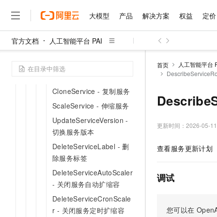
DescribeServiceEndpoin
大模型
产品
解决方案
权益
定价
ts - 获取服务端点列表
DescribeServiceSignedU
官方文档
人工智能平台 PAI
rl - 获取服务免登录Web
大模型
产品
解决方案
权益
定价
云市场
伙伴
服务
了解阿里云
精选产品
精选解决方案
普惠上云
产品定价
精选商城
成为销售伙伴
售前咨询
为什么选择阿里云
千问AI平台
链接
人工智能平台 P
首页
了解云产品的定价详情
DescribeServic
大模型服务平台百炼
千问办公，解锁你的工作
普惠上云 官方力荐
分销伙伴
在线服务
网站建设
什么是云计算
大
DeleteService - 删除服务
大模型服务与应用平台
企业级Agent产品，直接
云服务器38元/年起，超
CloneService - 复制服务
咨询伙伴
多端小程序
技术领先
Describ
云上成本管理
售后服务
千问大模型
Agency Agents：拥
官方推荐返现计划
ScaleService - 伸缩服务
大模型
大模型
精选产品
精选解决方案
Salesforce 国际版订阅
稳定可靠
管理和优化成本
多元化、高性能、安全可靠
推荐新用户得奖励，单订单
销售伙伴合作计划
UpdateServiceVersion -
自助服务
更新时间：
2026-05-11
友盟天域
安全合规
人工智能与机器学习
AI
文本生成
切换服务版本
无影云电脑
HappyHorse 打造一
云工开物
无影生态合作计划
在线服务
观测云
分析师报告
随时随地安全接入的云上超
高校专属算力普惠，学生认
DeleteServiceLabel - 删
计算
互联网应用开发
查看服务更新计划
Qwen3.8-Max
HOT
Salesforce On Alibaba C
工单服务
除服务标签
智能体时代全能旗舰模型
Tuya 物联网平台阿里云
研究报告与白皮书
云解析DNS
快速拥有专属 OpenClaw
Consulting Partner 合
大数据
容器
DeleteServiceAutoScaler
免费试用
短信专区
调试
蓝凌 OA
Qwen3.7-Plus
- 关闭服务自动扩缩容
AI 大模型销售与服务生
现代化应用
存储
天池大赛
能看、能想、能动手的多模
云原生大数据计算服务 Max
解决方案免费试用 新老
电子合同
DeleteServiceCronScale
面向分析的企业级SaaS模
最高领取价值200元试用
安全
网络与CDN
您可以在
OpenA
r - 关闭服务定时扩缩容
AI 算法大赛
Qwen3-VL-Plus
畅捷通