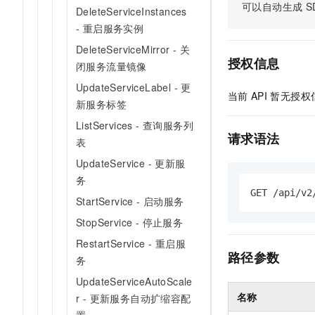
可以自动生成
S
DeleteServiceInstances
AI 产品 免费试用
网络
安全
云开发大赛
Tableau 订阅
1亿+ 大模型 tokens 和 
- 重启服务实例
可观测
入门学习赛
中间件
AI空中课堂在线直播课
DeleteServiceMirror - 关
140+云产品 免费试用
大模型服务
授权信息
闭服务流量镜像
上云与迁云
产品新客免费试用，最长1
数据库
生态解决方案
UpdateServiceLabel - 更
千问AI平台-Token Plan
当前
API
暂无授权
企业出海
大模型ACA认证体验
大数据计算
新服务标签
助力企业全员 AI 认知与能
行业生态解决方案
ListServices - 查询服务列
政企业务
媒体服务
千问AI平台-模型体验
请求语法
表
开发者生态解决方案
在线体验全尺寸、多种模态
企业服务与云通信
UpdateService - 更新服
AI 开发和 AI 应用解决
Happy 系列大模型
务
域名与网站
GET /api/v2
StartService - 启动服务
终端用户计算
StopService - 停止服务
RestartService - 重启服
Serverless
大模型解决方案
路径参数
务
开发工具
快速部署 Dify，高效搭建 
UpdateServiceAutoScale
名称
r - 更新服务自动扩缩容配
迁移与运维管理