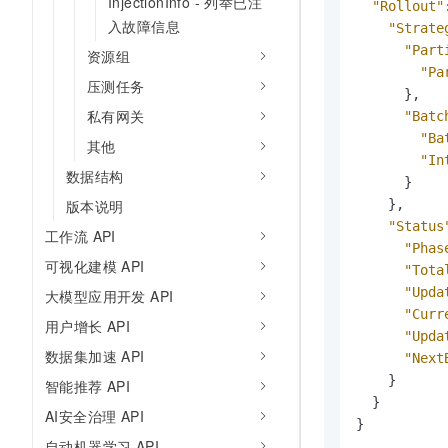
InjectionInfo - 列举已注
"Rollout"
入故障信息
"Strate
"Part
资源组
"Pa
压测任务
}
,
私有网关
"Batc
"Ba
其他
"In
数据结构
}
}
,
版本说明
"Status
工作流 API
"Phas
可视化建模 API
"Tota
"Upda
大模型应用开发 API
"Curr
用户增长 API
"Upda
数据集加速 API
"Next
}
智能推荐 API
}
AI安全治理 API
}
自动机器学习 API