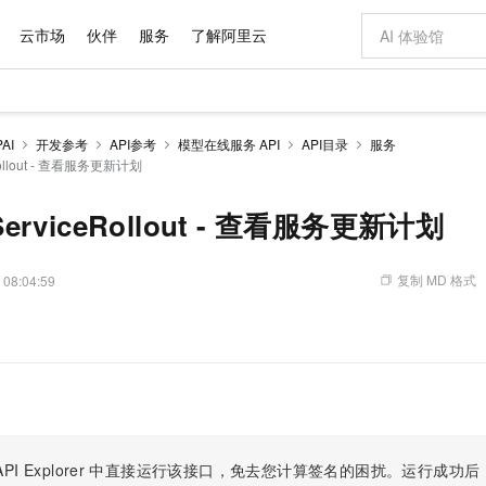
云市场
伙伴
服务
了解阿里云
AI 特惠
数据与 API
成为产品伙伴
企业增值服务
最佳实践
价格计算器
AI 场景体
基础软件
产品伙伴合
阿里云认证
市场活动
配置报价
大模型
AI
开发参考
API参考
模型在线服务 API
API目录
服务
自助选配和估算价格
eRollout - 查看服务更新计划
新方式
域名与网站
睿译宝，AI翻译排版一步到位
智启 AI 普惠权益
产品生态集成认证中心
企业支持计划
云上春晚
千问官方 MaaS 平台，为开发者和 Agent 而生，新用户赠送 1 亿 + tokens 额度
云服务器 EC
Qwen Aud
AI Coding
阿里云Maa
2026 阿里云
为企业打
数据集
Windows
大模型认证
模型
NEW
NEW
交付可用成果
值低价云产品抢先购
提供智能易用的域名与建站服务
上传文档即自动完成翻译和格式还原
至高享 1亿+免费 tokens，加速 Al 应用落地
安全可靠、弹
智能编程，一键
产品生态伙伴
专家技术服务
云上奥运之旅
弹性计算合作
阿里云中企出
手机三要素
宝塔 Linux
全部认证
eServiceRollout - 查看服务更新计划
价格优势
有专属领域专家
对象存储 OSS
GLM-5.2：长任务时代开源旗舰模型
阿里云 OPC 创新助力计划
云数据库 RD
即刻拥有 DeepS
AI 电商营销
产品生态伙伴工作台
企业增值服务台
云栖战略参考
云存储合作计
云栖大会
身份实名认证
CentOS
训练营
推动算力普惠，释放技术红利
的大模型服务
最高返9万
多领域专家智能体,一键组建 AI 虚拟交付团队
至高百万元 Token 补贴，加速一人公司成长
稳定、安全、高性价比、高性能的云存储服务
真正可用的 1M 上下文,一次完成代码全链路开发
轻松解锁专属 Dee
从图文生成到
复制 MD 格式
 08:04:59
云上的中国
数据库合作计
活动全景
短信
Docker
图片和
站式影视创作平台
人工智能平台 PAI
Hermes Agent，打造自进化智能体
Token Plan 模型订阅计划
Qoder
5 分钟轻松部署
AI 广告创作
企业成长
大模型
NEW
信息公告
看见新力量
云网络合作计
OCR 文字识别
JAVA
级电脑
证享300元代金券
可视化编排打通从文字构思到成片全链路闭环
一站式AI开发、训练和推理服务
自主进化，持久记忆，越用越聪明
Qwen3.8-Max 首发尝鲜，限时加量 10 倍，夜间低至2折
面向真实软件
图文、视频一
Kimi-K3
HappyHors
NEW
魔搭 Mode
loud
服务实践
官网公告
Kimi 最新旗舰模型，长程编程与推理利器
让文字生成流
金融模力时刻
Salesforce O
版
发票查验
全能环境
Qoder CN
Claude Code + GStack 打造工程团队
千问办公，限时限量积分加倍
云原生数据库 P
低代码高效构
AI 建站
NEW
作计划
计划
创新中心
魔搭 ModelSc
健康状态
让AI从“聊天伙伴”进化为能干活的“数字员工”
覆盖公网/内网、递归/权威、移动APP等全场景解析服务
安装技能 GStack，拥有专属 AI 工程团队
你的AI工作搭子，覆盖日常办公高频场景
基于千问大模型等，支持代码智能生成、研发智能问答
0 代码专业建
客户案例
天气预报查询
操作系统
Deepseek-v4-pro
HappyHors
态合作计划
态智能体模型
旗舰 MoE 大模型，百万上下文与顶尖推理能力
图生视频，流
Compute
同享
容器服务 Kubernetes 版 ACK
万小智 AI 建站低至 15元/月
云防火墙
AI 短剧/漫剧
快递物流查询
WordPress
成为服务伙
高校合作
式云数据仓库
点，立即开启云上创新
提供一站式管理容器应用的 K8s 服务
送.CN域名，送备案服务码
云原生的云上
AI助力短剧
PI Explorer
中直接运行该接口，免去您计算签名的困扰。运行成功后，OpenA
GLM-5.2
Wan2.7-T
Ubuntu