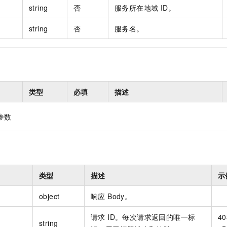
一个 AI 助手
即刻拥有 DeepSeek-R1 满血版
超强辅助，Bol
string
否
服务所在地域 ID。
在企业官网、通讯软件中为客户提供 AI 客服
多种方案随心选，轻松解锁专属 DeepSeek
string
否
服务名。
类型
必填
描述
参数
类型
描述
示
object
响应 Body。
请求 ID。每次请求返回的唯一标
40
string