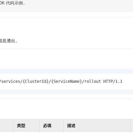
服务生态伙伴
视觉 Coding、空间感知、多模态思考等全面升级
1M上下文，专为长程任务能力而生
DK
代码示例。
云工开物
企业应用
Night Plan 支持 Qwen 3.8-Max
AI 办公
NEW
Red Hat
30+ 款产品免费体验
夜间 5 折，Qwen/Meoo/TokenPlan 客户专享
AI智能应用
科研合作
ERP
堂（旗舰版）
SUSE
智能客服
AI 应用构建
大模型原生
CRM
2个月
自动承接线索
建站小程序
Qoder
大模型服务平台百炼-应用模版
OA 办公系统
HOT
NEW
信息透出。
面向真实软件
个人版上线、团队版降价；千问3.8-Max首发发尝鲜
丰富多元化的应用模版和解决方案
力提升
财税管理
模板建站
万有无界
大模型服务平台百炼-智能体
400电话
定制建站
的模型效果
灵活可视化地构建企业级 Agent
方案
广告营销
模板小程序
秒悟
人工智能平台 PAI
定制小程序
云端极速 AI 
/services/{ClusterId}/{ServiceName}/rollout HTTP/1.1
新一代 AI 视频生成模型，深度适配广告营销等场景
AI Native 的算法工程平台，一站式完成建模、训练、推理服务部署
APP 开发
建站系统
AI 应用
10分钟微调：让0.6B模型媲美235B模型
多模态数据信
依托云原生高可用架构,实现Dify私有化部署
用1%尺寸在特定领域达到大模型90%以上效果
类型
必填
描述