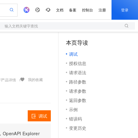
文档
备案
控制台
注册
登录
输入文档关键字查找
验
作计划
器
AI 活动
专业服务
服务伙伴合作计划
开发者社区
加入我们
服务平台百炼
阿里云 OPC 创新助力计划
本页导读
（1）
一站式生成采购清单，支持单品或批量购买
S
io：打造专属 AI 语音助手
S产品伙伴计划（繁花）
峰会
造的大模型服务与应用开发平台
轻量应用服务器
一句话生成原生可编辑精美 PPT 文稿
AI 生产力先锋
Al MaaS 服务伙伴赋能合作
域名
博文
Careers
至高可申请百万元
调试
性可伸缩的云计算服务
开启高性价比 AI 编程新体验
Qwen-Audio-3.0-Realtime 端到端实时语音角色扮演
输入一句话想法, 轻松生成专业的 PPT
先锋实践拓展 AI 生产力的边界
快速构建应用程序和网站，即刻迈出上云第一步
Token 补贴，五大权
计划
海大会
伙伴信用分合作计划
商标
问答
社会招聘
授权信息
益加速 OPC 成功
S
eek-V4-Pro
数字证书管理服务（原SSL证书）
一键部署幻兽帕鲁游戏服务器
飞天发布时刻
HOT
划
备案
电子书
校园招聘
请求语法
pSeek-V4-Pro
视频创作，一键激活电商全链路生产力
全托管，含MySQL、PostgreSQL、SQL Server、MariaDB多引擎
实现全站HTTPS，呈现可信的WEB访问
一键购买专属联机服务器，轻松开启游戏
所见，即是所愿
更多支持
我的收藏
产品详情
划
公司注册
镜像站
路径参数
视频生成
语音识别与合成
专属 QwenPaw
短信服务
漫剧工坊：一站式动画创作平台
AI 实训营
HOT
合作伙伴培训与认证
请求参数
划
上云迁移
的智能体编程平台
站生成，高效打造优质广告素材
从聊天伙伴进化为能主动干活的本地数字员工
快速生产连贯的高质量长漫剧
从基础到进阶，Agent 创客手把手教你
国内短信简单易用，安全可靠，秒级触达，全球覆盖200+国家和地区。
e-1.1-T2V
Qwen3-TTS-Flash
lScope
我要反馈
查询合作伙伴
返回参数
畅细腻的高质量视频
离线语音合成大模型，多语言方言自适应，低延迟高稳定
n Alibaba Cloud ISV 合作
代维服务
olarDB
建企业门户网站
大数据开发治理平台 DataWorks
10 分钟搭建微信、支付宝小程序
示例
创新加速
ope
登录合作伙伴管理后台
我要建议
站，无忧落地极速上线
以可视化方式快速构建移动和 PC 门户网站
100%兼容MySQL、PostgreSQL，兼容Oracle，支持集中和分布式
高效部署网站，快速应用到小程序
Data Agent 驱动的一站式 Data+AI 开发治理平台
e-1.1-I2V
Cosyvoice-V3-Flash
调试
错误码
安全
畅自然，细节丰富
高表现力语音合成大模型，语音克隆听感自然
我要投诉
上云场景组合购
伴
变更历史
边界网络安全防护产品
漫剧创作，剧本、分镜、视频高效生成
覆盖90%+业务场景，专享组合折扣价
PI Explorer
2V
VPN
Fun-ASR