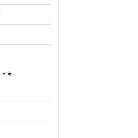
m
nning