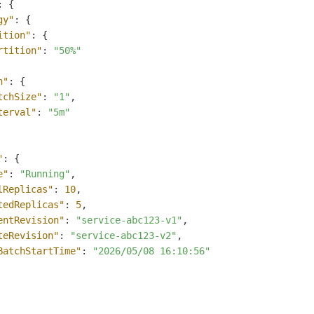
:
{
gy"
:
{
ition"
:
{
rtition"
:
"50%"
h"
:
{
tchSize"
:
"1"
,
terval"
:
"5m"
"
:
{
e"
:
"Running"
,
lReplicas"
:
10
,
tedReplicas"
:
5
,
entRevision"
:
"service-abc123-v1"
,
teRevision"
:
"service-abc123-v2"
,
BatchStartTime"
:
"2026/05/08 16:10:56"