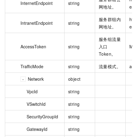
InternetEndpoint
string
网地址。
eas
服务群组内
htt
IntranetEndpoint
string
网地址。
eas
服务组流量
AccessToken
string
入口
MzJ
Token。
TrafficMode
string
流量模式。
aut
Network
object
VpcId
string
VSwitchId
string
SecurityGroupId
string
GatewayId
string