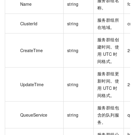
服务群组名
Name
string
foo
称。
服务群组所
ClusterId
string
cn-
在地域。
服务群组创
建时间。使
CreateTime
string
202
用 UTC 时
间格式。
服务群组更
新时间。使
UpdateTime
string
202
用 UTC 时
间格式。
服务群组包
QueueService
string
含的队列服
qse
务。
服务群组公
htt