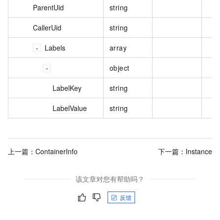
ParentUid
string
CallerUid
string
Labels
array
object
LabelKey
string
LabelValue
string
上一篇：
ContainerInfo
下一篇：
Instance
该文章对您有帮助吗？
反馈