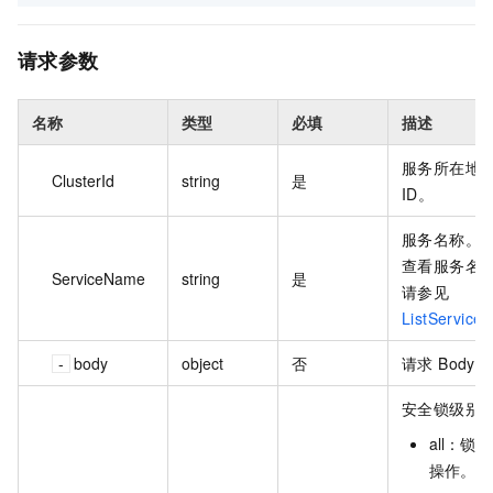
请求参数
名称
类型
必填
描述
服务所在地
ClusterId
string
是
ID。
服务名称。
查看服务名
ServiceName
string
是
请参见
ListService
body
object
否
请求 Body。
安全锁级别
all：锁
操作。