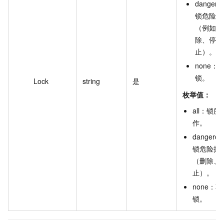
dangero
锁危险操
（例如：
除、停
止）。
none：
锁。
Lock
string
是
枚举值：
all
：
锁所
作
。
dangerou
锁危险操
（删除、
止）
。
none
：
不
锁
。