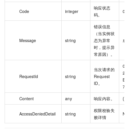
响应状态
Code
integer
0
码。
错误信息
（当实例状
Message
string
态为异常
成
时，提示异
常原因）。
09
当次请求的
28
RequestId
string
Request
BA
ID。
77
Content
any
响应内容。
{}
权限校验失
AccessDeniedDetail
string
No
败详情