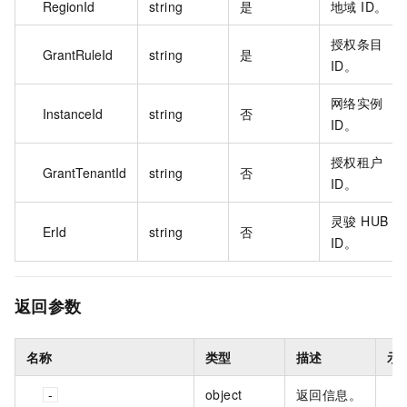
RegionId
string
是
地域 ID。
授权条目
GrantRuleId
string
是
ID。
网络实例
InstanceId
string
否
ID。
授权租户
GrantTenantId
string
否
ID。
灵骏 HUB
ErId
string
否
ID。
返回参数
名称
类型
描述
示
object
返回信息。