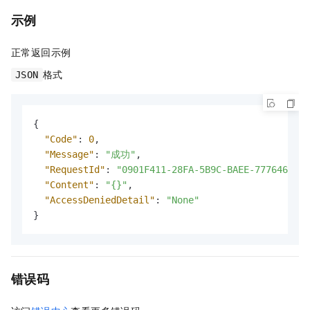
示例
正常返回示例
格式
JSON
{
"Code"
:
0
,
"Message"
:
"成功"
,
"RequestId"
:
"0901F411-28FA-5B9C-BAEE-7776463FF0
"Content"
:
"{}"
,
"AccessDeniedDetail"
:
"None"
}
错误码