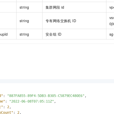
string
集群网段 id
vp
vs
string
专有网络交换机 ID
0j
oupId
string
安全组 ID
sg
d"
:
"887FA855-89F4-5DB3-B305-C5879EC480E6"
,
me"
:
"2022-06-08T07:05:11Z"
,
t"
:
2
,
pCount"
:
2
,