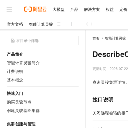
大模型
产品
解决方案
权益
定价
官方文档
智能计算灵骏
大模型
产品
解决方案
权益
定价
云市场
伙伴
服务
了解阿里云
精选产品
精选解决方案
普惠上云
产品定价
精选商城
成为销售伙伴
售前咨询
为什么选择阿里云
千问AI平台
智能计算灵骏
首页
了解云产品的定价详情
大模型服务平台百炼
千问办公，解锁你的工作
普惠上云 官方力荐
分销伙伴
在线服务
网站建设
什么是云计算
大
大模型服务与应用平台
企业级Agent产品，直接
云服务器38元/年起，超
Describe
产品简介
咨询伙伴
多端小程序
技术领先
云上成本管理
售后服务
千问大模型
Agency Agents：拥
官方推荐返现计划
大模型
智能计算灵骏简介
大模型
精选产品
精选解决方案
Salesforce 国际版订阅
稳定可靠
管理和优化成本
多元化、高性能、安全可靠
推荐新用户得奖励，单订单
更新时间：
2026-07-22
销售伙伴合作计划
计费说明
自助服务
友盟天域
安全合规
人工智能与机器学习
AI
文本生成
无影云电脑
HappyHorse 打造一
云工开物
基本概念
查询灵骏集群详情
无影生态合作计划
在线服务
观测云
分析师报告
随时随地安全接入的云上超
高校专属算力普惠，学生认
计算
互联网应用开发
Qwen3.8-Max
HOT
Salesforce On Alibaba C
工单服务
快速入门
智能体时代全能旗舰模型
Tuya 物联网平台阿里云
研究报告与白皮书
云解析DNS
快速拥有专属 OpenClaw
Consulting Partner 合
接口说明
大数据
容器
购买灵骏节点
免费试用
短信专区
蓝凌 OA
Qwen3.7-Plus
AI 大模型销售与服务生
创建灵骏基础集群
现代化应用
存储
天池大赛
关闭远程会话的接
能看、能想、能动手的多模
云原生大数据计算服务 Max
解决方案免费试用 新老
电子合同
面向分析的企业级SaaS模
最高领取价值200元试用
安全
网络与CDN
集群创建与管理
AI 算法大赛
Qwen3-VL-Plus
畅捷通