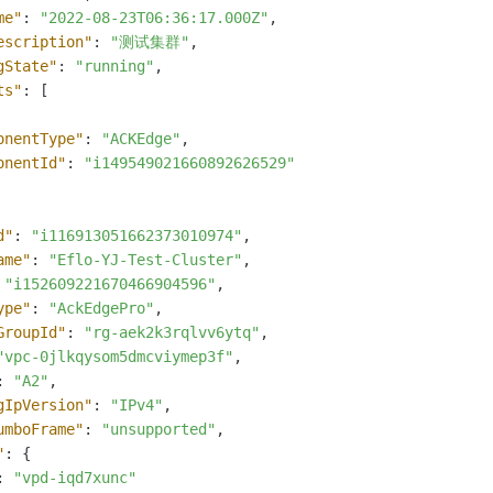
me"
:
"2022-08-23T06:36:17.000Z"
,
escription"
:
"测试集群"
,
gState"
:
"running"
,
ts"
:
[
onentType"
:
"ACKEdge"
,
onentId"
:
"i149549021660892626529"
d"
:
"i116913051662373010974"
,
ame"
:
"Eflo-YJ-Test-Cluster"
,
"i152609221670466904596"
,
ype"
:
"AckEdgePro"
,
GroupId"
:
"rg-aek2k3rqlvv6ytq"
,
"vpc-0jlkqysom5dmcviymep3f"
,
:
"A2"
,
gIpVersion"
:
"IPv4"
,
umboFrame"
:
"unsupported"
,
"
:
{
:
"vpd-iqd7xunc"