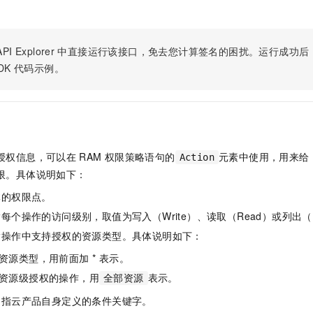
服务生态伙伴
视觉 Coding、空间感知、多模态思考等全面升级
1M上下文，专为长程任务能力而生
云工开物
企业应用
Night Plan 支持 Qwen 3.8-Max
AI 办公
NEW
Red Hat
30+ 款产品免费体验
夜间 5 折，Qwen/Meoo/TokenPlan 客户专享
AI智能应用
科研合作
ERP
堂（旗舰版）
SUSE
PI Explorer
中直接运行该接口，免去您计算签名的困扰。运行成功后，OpenA
智能客服
AI 应用构建
大模型原生
CRM
DK
代码示例。
2个月
自动承接线索
建站小程序
Qoder
大模型服务平台百炼-应用模版
OA 办公系统
HOT
NEW
面向真实软件
个人版上线、团队版降价；千问3.8-Max首发发尝鲜
丰富多元化的应用模版和解决方案
力提升
财税管理
模板建站
万有无界
大模型服务平台百炼-智能体
400电话
定制建站
的模型效果
灵活可视化地构建企业级 Agent
授权信息，可以在
RAM
权限策略语句的
元素中使用，用来给
Action
方案
广告营销
模板小程序
限。具体说明如下：
秒悟
人工智能平台 PAI
定制小程序
云端极速 AI 
新一代 AI 视频生成模型，深度适配广告营销等场景
AI Native 的算法工程平台，一站式完成建模、训练、推理服务部署
体的权限点。
每个操作的访问级别，取值为写入（Write）、读取（Read）或列出（L
APP 开发
指操作中支持授权的资源类型。具体说明如下：
建站系统
资源类型，用前面加 * 表示。
AI 应用
10分钟微调：让0.6B模型媲美235B模型
多模态数据信
资源级授权的操作，用
表示。
全部资源
依托云原生高可用架构,实现Dify私有化部署
用1%尺寸在特定领域达到大模型90%以上效果
是指云产品自身定义的条件关键字。