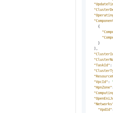
"UpdateTi
"ClusterD
"Operatin
"Componen
{
"Comp
"Comp
}
]
,
"ClusterI
"ClusterN
"TaskId"
:
"ClusterT
"Resource
"VpcId"
:
"HpnZone"
"Computin
"OpenEniJ
"Networks
"VpdId"