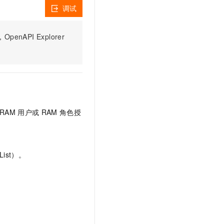
文戏情感细腻自然，动作戏激烈拳拳到肉，实现更强表演能力
支持中英文自由切换，具备更强的噪声鲁棒性
云聚AI 严选权益
调试
SSL 证书
，一键激活高效办公新体验
精选AI产品，从模型到应用全链提效
堡垒机
PI Explorer
AI 用量加速计划
应用
防火墙
、识别商机，让客服更高效、服务更出色。
新老同享，达量后返
千问办公
主机安全
NEW
的智能体编程平台
一站式AI生产力平台
AI 应用及服务市场
伶鹊
企业级人与Agent协作平台，接入和调度多个数字员工
智能客服平台，对话机器人、对话分析、智能外呼
RAM
用户或
RAM
角色授
AI 应用
大模型服务平台百炼 - 全妙
大模型
应用创作平台
多模态内容创作工具，已接入 DeepSeek
自然语言处理
ist）。
数据标注
机器学习
息提取
与 AI 智能体进行实时音视频通话
从文本、图片、视频中提取结构化的属性信息
构建支持视频理解的 AI 音视频实时通话应用