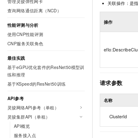
管理灵骏弹性网卡
关联操作：是
10 分钟在聊天系统中增加
专有云
查询网络通信距离（NCD）
操作
性能评测与分析
使用CNP性能评测
CNP服务关联角色
eflo:DescribeClu
最佳实践
基于eGPU优化套件的ResNet50模型训
练和推理
请求参数
基于KSpeed的ResNet50训练
API参考
名称
灵骏网络API参考（单租）
ClusterId
灵骏集群API（单租）
API概览
服务接入点