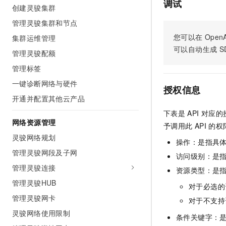
调试
创建灵骏集群
AI 产品 免费试用
网络
安全
云开发大赛
Tableau 订阅
1亿+ 大模型 tokens 和 
管理灵骏集群和节点
可观测
入门学习赛
中间件
AI空中课堂在线直播课
您可以在
OpenA
集群运维管理
140+云产品 免费试用
大模型服务
可以自动生成
S
上云与迁云
产品新客免费试用，最长1
数据库
管理灵骏配额
生态解决方案
千问AI平台-Token Plan
管理标签
企业出海
大模型ACA认证体验
大数据计算
助力企业全员 AI 认知与能
一键诊断网络与硬件
行业生态解决方案
授权信息
政企业务
媒体服务
千问AI平台-模型体验
开通并配置其他云产品
开发者生态解决方案
在线体验全尺寸、多种模态
下表是
API
对应的
企业服务与云通信
AI 开发和 AI 应用解决
网络资源管理
予调用此
API
的权
Happy 系列大模型
域名与网站
灵骏网络规划
操作：是指具
管理灵骏网段及子网
终端用户计算
访问级别：是指
管理灵骏连接
资源类型：是
Serverless
大模型解决方案
管理灵骏HUB
对于必选的
开发工具
管理灵骏网卡
快速部署 Dify，高效搭建 
对于不支持
灵骏网络使用限制
迁移与运维管理
条件关键字：