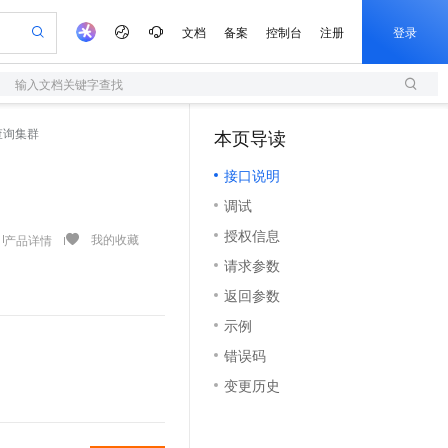
文档
备案
控制台
注册
登录
输入文档关键字查找
验
作计划
器
AI 活动
专业服务
服务伙伴合作计划
开发者社区
加入我们
服务平台百炼
阿里云 OPC 创新助力计划
- 查询集群
本页导读
一站式生成采购清单，支持单品或批量购买
S
io：打造专属 AI 语音助手
S产品伙伴计划（繁花）
峰会
造的大模型服务与应用开发平台
轻量应用服务器
一句话生成原生可编辑精美 PPT 文稿
AI 生产力先锋
Al MaaS 服务伙伴赋能合作
域名
博文
Careers
至高可申请百万元
接口说明
性可伸缩的云计算服务
开启高性价比 AI 编程新体验
Qwen-Audio-3.0-Realtime 端到端实时语音角色扮演
输入一句话想法, 轻松生成专业的 PPT
先锋实践拓展 AI 生产力的边界
快速构建应用程序和网站，即刻迈出上云第一步
Token 补贴，五大权
计划
海大会
伙伴信用分合作计划
商标
问答
社会招聘
调试
益加速 OPC 成功
S
eek-V4-Pro
数字证书管理服务（原SSL证书）
一键部署幻兽帕鲁游戏服务器
飞天发布时刻
HOT
划
备案
电子书
校园招聘
授权信息
pSeek-V4-Pro
视频创作，一键激活电商全链路生产力
全托管，含MySQL、PostgreSQL、SQL Server、MariaDB多引擎
实现全站HTTPS，呈现可信的WEB访问
一键购买专属联机服务器，轻松开启游戏
所见，即是所愿
我的收藏
产品详情
更多支持
划
公司注册
镜像站
请求参数
视频生成
语音识别与合成
专属 QwenPaw
短信服务
漫剧工坊：一站式动画创作平台
AI 实训营
HOT
合作伙伴培训与认证
返回参数
划
上云迁移
的智能体编程平台
站生成，高效打造优质广告素材
从聊天伙伴进化为能主动干活的本地数字员工
快速生产连贯的高质量长漫剧
从基础到进阶，Agent 创客手把手教你
国内短信简单易用，安全可靠，秒级触达，全球覆盖200+国家和地区。
e-1.1-T2V
Qwen3-TTS-Flash
lScope
我要反馈
查询合作伙伴
示例
畅细腻的高质量视频
离线语音合成大模型，多语言方言自适应，低延迟高稳定
n Alibaba Cloud ISV 合作
代维服务
olarDB
建企业门户网站
大数据开发治理平台 DataWorks
10 分钟搭建微信、支付宝小程序
错误码
创新加速
ope
登录合作伙伴管理后台
我要建议
站，无忧落地极速上线
以可视化方式快速构建移动和 PC 门户网站
100%兼容MySQL、PostgreSQL，兼容Oracle，支持集中和分布式
高效部署网站，快速应用到小程序
Data Agent 驱动的一站式 Data+AI 开发治理平台
e-1.1-I2V
Cosyvoice-V3-Flash
变更历史
安全
畅自然，细节丰富
高表现力语音合成大模型，语音克隆听感自然
我要投诉
上云场景组合购
伴
边界网络安全防护产品
漫剧创作，剧本、分镜、视频高效生成
覆盖90%+业务场景，专享组合折扣价
2V
VPN
Fun-ASR