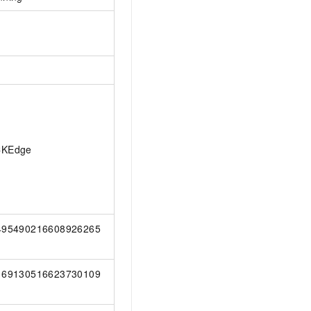
CKEdge
495490216608926265
169130516623730109