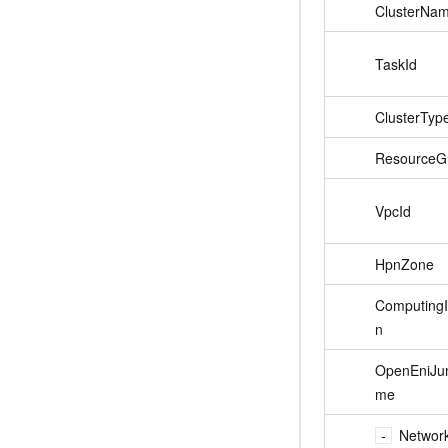
ClusterNa
TaskId
ClusterTyp
ResourceG
VpcId
HpnZone
ComputingI
n
OpenEniJu
me
Networ