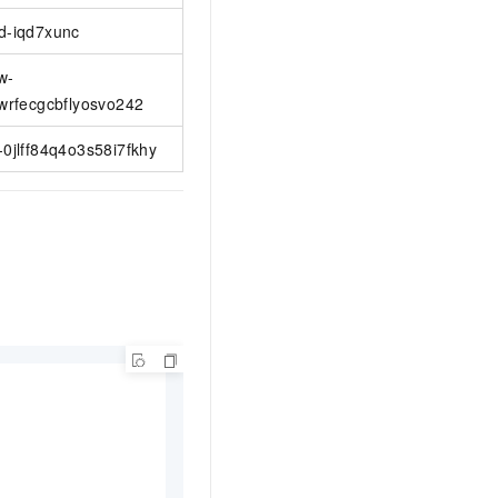
d-iqd7xunc
w-
lwrfecgcbflyosvo242
-0jlff84q4o3s58i7fkhy