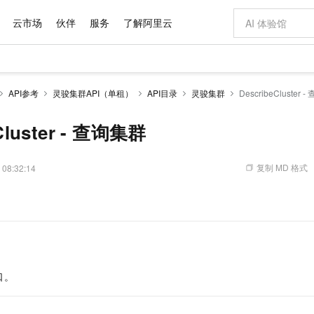
云市场
伙伴
服务
了解阿里云
AI 特惠
数据与 API
成为产品伙伴
企业增值服务
最佳实践
价格计算器
AI 场景体
基础软件
产品伙伴合
阿里云认证
市场活动
配置报价
大模型
API参考
灵骏集群API（单租）
API目录
灵骏集群
DescribeCluster 
自助选配和估算价格
新方式
域名与网站
睿译宝，AI翻译排版一步到位
智启 AI 普惠权益
产品生态集成认证中心
企业支持计划
云上春晚
千问官方 MaaS 平台，为开发者和 Agent 而生，新用户赠送 1 亿 + tokens 额度
云服务器 EC
Qwen Aud
AI Coding
阿里云Maa
2026 阿里云
为企业打
数据集
Windows
大模型认证
模型
NEW
NEW
交付可用成果
值低价云产品抢先购
提供智能易用的域名与建站服务
上传文档即自动完成翻译和格式还原
至高享 1亿+免费 tokens，加速 Al 应用落地
安全可靠、弹
智能编程，一键
Cluster - 查询集群
产品生态伙伴
专家技术服务
云上奥运之旅
弹性计算合作
阿里云中企出
手机三要素
宝塔 Linux
全部认证
价格优势
有专属领域专家
对象存储 OSS
GLM-5.2：长任务时代开源旗舰模型
阿里云 OPC 创新助力计划
云数据库 RD
即刻拥有 DeepS
AI 电商营销
产品生态伙伴工作台
企业增值服务台
云栖战略参考
云存储合作计
云栖大会
身份实名认证
CentOS
训练营
推动算力普惠，释放技术红利
的大模型服务
最高返9万
多领域专家智能体,一键组建 AI 虚拟交付团队
至高百万元 Token 补贴，加速一人公司成长
稳定、安全、高性价比、高性能的云存储服务
真正可用的 1M 上下文,一次完成代码全链路开发
轻松解锁专属 Dee
从图文生成到
复制 MD 格式
 08:32:14
云上的中国
数据库合作计
活动全景
短信
Docker
图片和
站式影视创作平台
人工智能平台 PAI
Hermes Agent，打造自进化智能体
Token Plan 模型订阅计划
Qoder
5 分钟轻松部署
AI 广告创作
企业成长
大模型
NEW
信息公告
。
看见新力量
云网络合作计
OCR 文字识别
JAVA
级电脑
证享300元代金券
可视化编排打通从文字构思到成片全链路闭环
一站式AI开发、训练和推理服务
自主进化，持久记忆，越用越聪明
Qwen3.8-Max 首发尝鲜，限时加量 10 倍，夜间低至2折
面向真实软件
图文、视频一
Kimi-K3
HappyHors
NEW
魔搭 Mode
loud
服务实践
官网公告
Kimi 最新旗舰模型，长程编程与推理利器
让文字生成流
金融模力时刻
Salesforce O
版
发票查验
全能环境
Qoder CN
Claude Code + GStack 打造工程团队
千问办公，限时限量积分加倍
云原生数据库 P
低代码高效构
AI 建站
NEW
作计划
计划
创新中心
魔搭 ModelSc
健康状态
让AI从“聊天伙伴”进化为能干活的“数字员工”
覆盖公网/内网、递归/权威、移动APP等全场景解析服务
安装技能 GStack，拥有专属 AI 工程团队
你的AI工作搭子，覆盖日常办公高频场景
基于千问大模型等，支持代码智能生成、研发智能问答
0 代码专业建
客户案例
天气预报查询
操作系统
Deepseek-v4-pro
HappyHors
态合作计划
口。
态智能体模型
旗舰 MoE 大模型，百万上下文与顶尖推理能力
图生视频，流
Compute
同享
容器服务 Kubernetes 版 ACK
万小智 AI 建站低至 15元/月
云防火墙
AI 短剧/漫剧
快递物流查询
WordPress
成为服务伙
高校合作
式云数据仓库
点，立即开启云上创新
提供一站式管理容器应用的 K8s 服务
送.CN域名，送备案服务码
云原生的云上
AI助力短剧
GLM-5.2
Wan2.7-T
Ubuntu