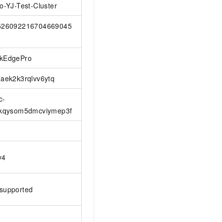
lo-YJ-Test-Cluster
526092216704669045
kEdgePro
-aek2k3rqlvv6ytq
c-
lkqysom5dmcviymep3f
v4
supported