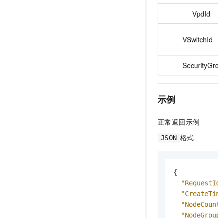
VpdId
VSwitchId
SecurityGr
示例
正常返回示例
格式
JSON
{
"RequestI
"CreateTi
"NodeCoun
"NodeGrou