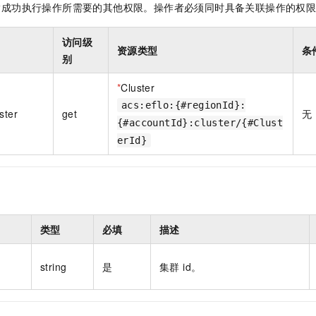
指成功执行操作所需要的其他权限。操作者必须同时具备关联操作的权
一个 AI 助手
即刻拥有 DeepSeek-R1 满血版
超强辅助，Bol
在企业官网、通讯软件中为客户提供 AI 客服
多种方案随心选，轻松解锁专属 DeepSeek
访问级
资源类型
条
别
*
Cluster
acs:eflo:{#regionId}:
ster
get
无
{#accountId}:cluster/{#Clust
erId}
类型
必填
描述
string
是
集群 id。