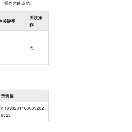
限，操作才能成功。
t.diy 一步搞定创意建站
构建大模型应用的安全防护体系
通过自然语言交互简化开发流程,全栈开发支持
通过阿里云安全产品对 AI 应用进行安全防护
关联操
件关键字
作
无
示例值
i11998231166089262
6523