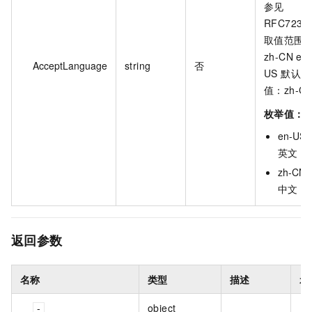
参见
RFC7231
取值范围
zh-CN en-
AcceptLanguage
string
否
US 默认
值：zh-C
枚举值：
en-US :
英文
zh-CN :
中文
返回参数
名称
类型
描述
示
object