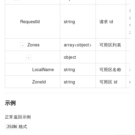
E9
82
RequestId
string
请求 id
9A
2B
Zones
array<object>
可用区列表
object
LocalName
string
可用区名称
杭
ZoneId
string
可用区 id
cn
示例
正常返回示例
格式
JSON