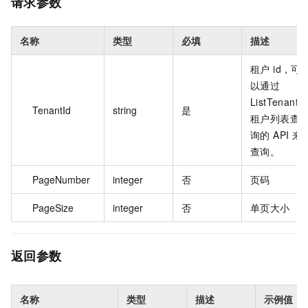
请求参数
名称
类型
必填
描述
租户 id，可
以通过
ListTenantId
TenantId
string
是
租户列表查
询的 API 来
查询。
PageNumber
integer
否
页码
PageSize
integer
否
单页大小
返回参数
名称
类型
描述
示例值