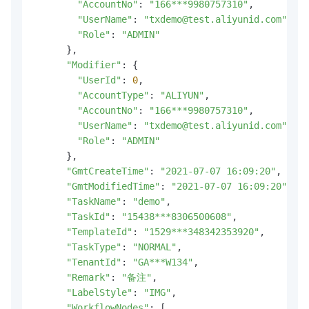
"AccountNo"
: 
"166***9980757310"
,

"UserName"
: 
"txdemo@test.aliyunid.com"
,

"Role"
: 
"ADMIN"
      },

"Modifier"
: {

"UserId"
: 
0
,

"AccountType"
: 
"ALIYUN"
,

"AccountNo"
: 
"166***9980757310"
,

"UserName"
: 
"txdemo@test.aliyunid.com"
,

"Role"
: 
"ADMIN"
      },

"GmtCreateTime"
: 
"2021-07-07 16:09:20"
,

"GmtModifiedTime"
: 
"2021-07-07 16:09:20"
,

"TaskName"
: 
"demo"
,

"TaskId"
: 
"15438***8306500608"
,

"TemplateId"
: 
"1529***348342353920"
,

"TaskType"
: 
"NORMAL"
,

"TenantId"
: 
"GA***W134"
,

"Remark"
: 
"备注"
,

"LabelStyle"
: 
"IMG"
,

"WorkflowNodes"
: [
