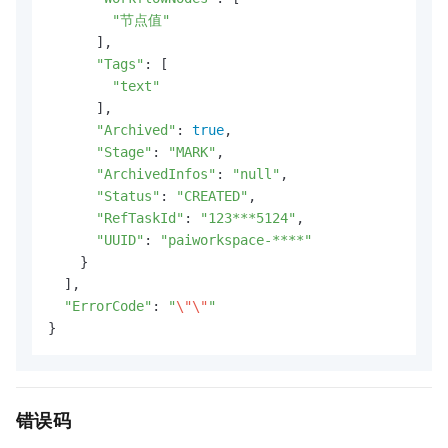
"节点值"
      ],

"Tags"
: [

"text"
      ],

"Archived"
: 
true
,

"Stage"
: 
"MARK"
,

"ArchivedInfos"
: 
"null"
,

"Status"
: 
"CREATED"
,

"RefTaskId"
: 
"123***5124"
,

"UUID"
: 
"paiworkspace-****"
    }

  ],

"ErrorCode"
: 
"
\"
\"
"
}
错误码