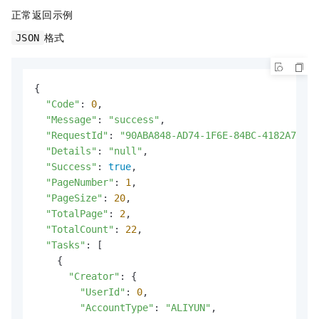
正常返回示例
格式
JSON
{

"Code"
: 
0
,

"Message"
: 
"success"
,

"RequestId"
: 
"90ABA848-AD74-1F6E-84BC-4182A7F1F2
"Details"
: 
"null"
,

"Success"
: 
true
,

"PageNumber"
: 
1
,

"PageSize"
: 
20
,

"TotalPage"
: 
2
,

"TotalCount"
: 
22
,

"Tasks"
: [

    {

"Creator"
: {

"UserId"
: 
0
,

"AccountType"
: 
"ALIYUN"
,
