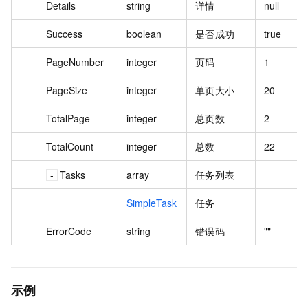
Details
string
详情
null
Success
boolean
是否成功
true
PageNumber
integer
页码
1
PageSize
integer
单页大小
20
TotalPage
integer
总页数
2
TotalCount
integer
总数
22
Tasks
array
任务列表
SimpleTask
任务
ErrorCode
string
错误码
""
示例