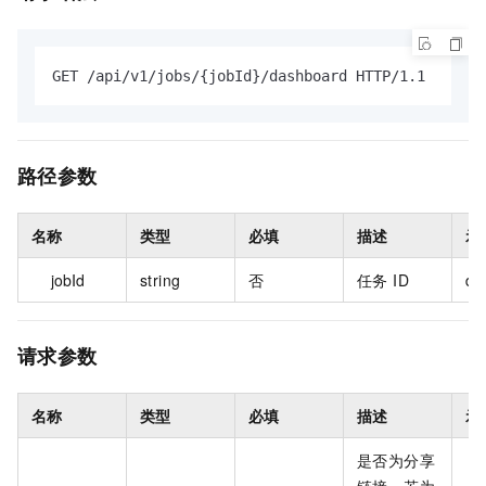
GET /api/v1/jobs/{jobId}/dashboard HTTP/1.1
路径参数
名称
类型
必填
描述
示
jobId
string
否
任务 ID
dl
请求参数
名称
类型
必填
描述
示
是否为分享
链接。若为