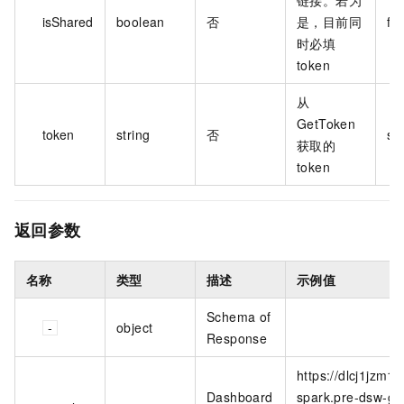
isShared
boolean
否
是，目前同
fa
时必填
token
从
GetToken
token
string
否
so
获取的
token
返回参数
名称
类型
描述
示例值
Schema of
object
Response
https://dlcj1jzm1
Dashboard
spark.pre-dsw-ga