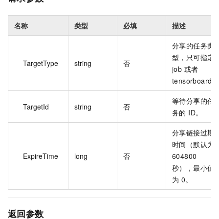
名称
类型
必填
描述
分享的任务类
型，只可指定
TargetType
string
否
job 或者
tensorboard。
等待分享的任
TargetId
string
否
务的 ID。
分享链接过期
时间（默认为
ExpireTime
long
否
604800
秒），最小值
为 0。
返回参数