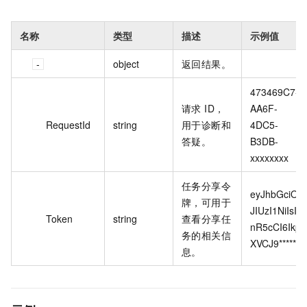
名称
类型
描述
示例值
object
返回结果。
473469C7-
请求 ID，
AA6F-
RequestId
string
用于诊断和
4DC5-
答疑。
B3DB-
xxxxxxxx
任务分享令
eyJhbGciOi
牌，可用于
JIUzI1NiIsI
Token
string
查看分享任
nR5cCI6Ikp
务的相关信
XVCJ9*****
息。