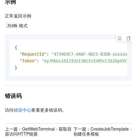
示例
正常返回示例
格式
JSON
{
"RequestId"
:
"473469C7-AA6F-4DC5-B3DB-xxxxxxxx"
,
"Token"
:
"eyJhbGciOiJIUzI1NiIsInR5cCI6IkpXVCJ9**
}
错误码
访问
错误中心
查看更多错误码。
上一篇：
GetWebTerminal - 获取容
下一篇：
CreateJobTemplate -
器访问HTTP链接
创建任务模板