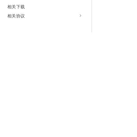
相关下载
相关协议
为什么选择阿里云
大模型
产品和定
什么是云计算
千问大模型
全部产品
全球基础设施
大模型服务
免费试用
技术领先
AI应用构建
产品动态
稳定可靠
产品定价
安全合规
配置报价