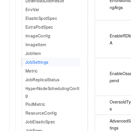
ErrorMonito
DownloadJobResult
10 分钟在聊天系统中增加
专有云
ngArgs
EnvVar
ElasticSpotSpec
ExtraPodSpec
ImageConfig
EnableRD
A
ImageItem
JobItem
JobSettings
Metric
EnableOss
JobReplicaStatus
pend
HyperNodeSchedulingConfi
g
OversoldTy
PodMetric
e
ResourceConfig
AdvancedS
JobElasticSpec
tings
JobSpec