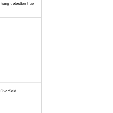
t.diy 一步搞定创意建站
构建大模型应用的安全防护体系
-hang-detection true
通过自然语言交互简化开发流程,全栈开发支持
通过阿里云安全产品对 AI 应用进行安全防护
aOverSold