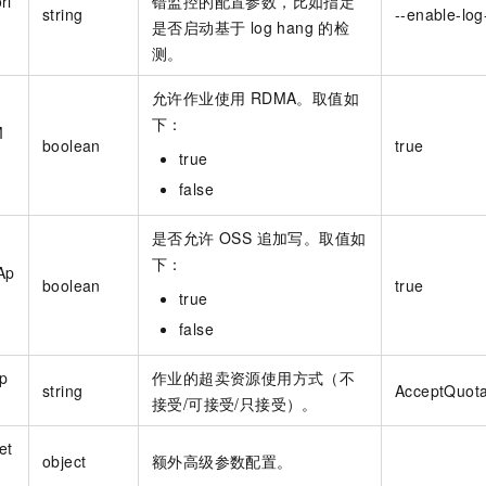
ri
错监控的配置参数，比如指定
一个 AI 助手
即刻拥有 DeepSeek-R1 满血版
超强辅助，Bol
string
--enable-log
是否启动基于 log hang 的检
在企业官网、通讯软件中为客户提供 AI 客服
多种方案随心选，轻松解锁专属 DeepSeek
测。
允许作业使用 RDMA。取值如
下：
M
boolean
true
true
false
是否允许 OSS 追加写。取值如
下：
Ap
boolean
true
true
false
p
作业的超卖资源使用方式（不
string
AcceptQuot
接受/可接受/只接受）。
et
object
额外高级参数配置。