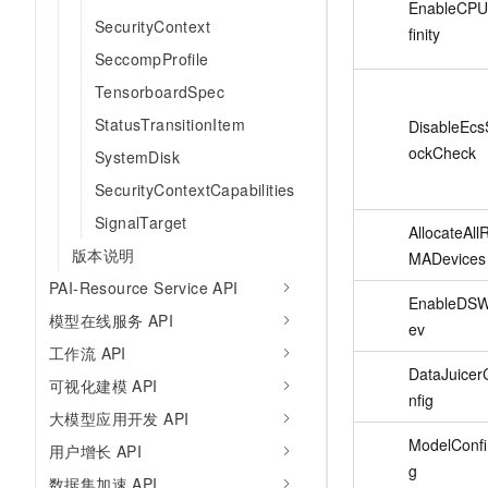
EnableCPU
SecurityContext
finity
SeccompProfile
TensorboardSpec
StatusTransitionItem
DisableEcs
ockCheck
SystemDisk
SecurityContextCapabilities
SignalTarget
AllocateAll
版本说明
MADevices
PAI-Resource Service API
EnableDS
模型在线服务 API
ev
工作流 API
DataJuicer
可视化建模 API
nfig
大模型应用开发 API
ModelConfi
用户增长 API
g
数据集加速 API