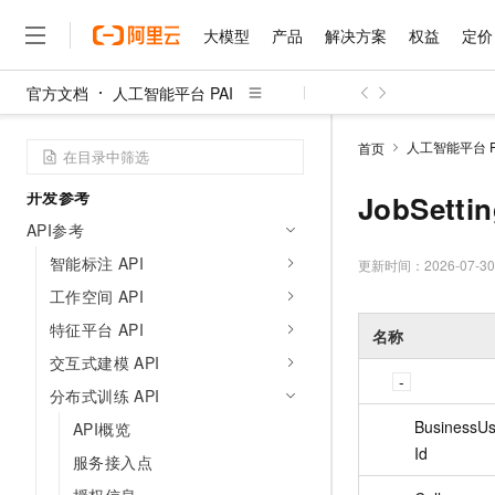
特征平台（FeatureStore）
大模型
产品
解决方案
权益
定价
自动机器学习（AutoML)
Responsible AI
官方文档
人工智能平台 PAI
真武 PPU
大模型
产品
解决方案
权益
定价
云市场
伙伴
服务
了解阿里云
精选产品
精选解决方案
普惠上云
产品定价
精选商城
成为销售伙伴
售前咨询
为什么选择阿里云
千问AI平台
AI加速
人工智能平台 P
首页
了解云产品的定价详情
大模型服务平台百炼
千问办公，解锁你的工作
普惠上云 官方力荐
分销伙伴
在线服务
网站建设
什么是云计算
大
大模型服务与应用平台
企业级Agent产品，直接
云服务器38元/年起，超
开发参考
JobSetti
咨询伙伴
多端小程序
技术领先
云上成本管理
API参考
售后服务
千问大模型
Agency Agents：拥
官方推荐返现计划
大模型
大模型
精选产品
精选解决方案
Salesforce 国际版订阅
稳定可靠
管理和优化成本
智能标注 API
多元化、高性能、安全可靠
推荐新用户得奖励，单订单
更新时间：
2026-07-30
销售伙伴合作计划
自助服务
友盟天域
安全合规
人工智能与机器学习
AI
文本生成
工作空间 API
无影云电脑
HappyHorse 打造一
云工开物
无影生态合作计划
在线服务
特征平台 API
观测云
分析师报告
随时随地安全接入的云上超
高校专属算力普惠，学生认
名称
计算
互联网应用开发
Qwen3.8-Max
HOT
Salesforce On Alibaba C
工单服务
交互式建模 API
智能体时代全能旗舰模型
Tuya 物联网平台阿里云
研究报告与白皮书
云解析DNS
快速拥有专属 OpenClaw
Consulting Partner 合
大数据
容器
分布式训练 API
免费试用
短信专区
蓝凌 OA
Qwen3.7-Plus
AI 大模型销售与服务生
现代化应用
BusinessUs
存储
API概览
天池大赛
能看、能想、能动手的多模
云原生大数据计算服务 Max
解决方案免费试用 新老
电子合同
Id
服务接入点
面向分析的企业级SaaS模
最高领取价值200元试用
安全
网络与CDN
AI 算法大赛
Qwen3-VL-Plus
畅捷通