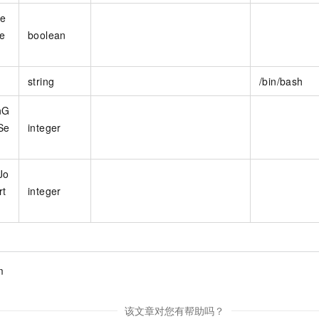
he
e
boolean
string
/bin/bash
nG
Se
integer
Jo
rt
integer
m
该文章对您有帮助吗？