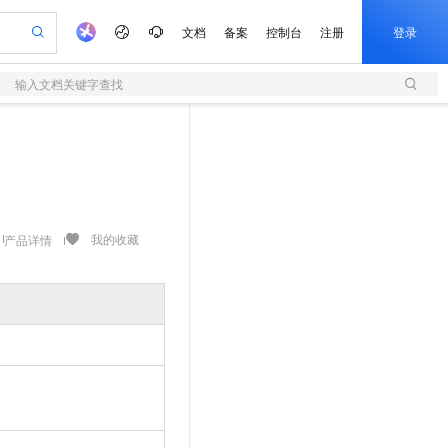
文档
备案
控制台
注册
登录
输入文档关键字查找
验
作计划
器
AI 活动
专业服务
服务伙伴合作计划
开发者社区
加入我们
服务平台百炼
阿里云 OPC 创新助力计划
一站式生成采购清单，支持单品或批量购买
S
io：打造专属 AI 语音助手
S产品伙伴计划（繁花）
峰会
造的大模型服务与应用开发平台
轻量应用服务器
一句话生成原生可编辑精美 PPT 文稿
AI 生产力先锋
Al MaaS 服务伙伴赋能合作
域名
博文
Careers
至高可申请百万元
性可伸缩的云计算服务
开启高性价比 AI 编程新体验
Qwen-Audio-3.0-Realtime 端到端实时语音角色扮演
输入一句话想法, 轻松生成专业的 PPT
先锋实践拓展 AI 生产力的边界
快速构建应用程序和网站，即刻迈出上云第一步
Token 补贴，五大权
计划
海大会
伙伴信用分合作计划
商标
问答
社会招聘
益加速 OPC 成功
S
eek-V4-Pro
数字证书管理服务（原SSL证书）
一键部署幻兽帕鲁游戏服务器
飞天发布时刻
HOT
划
备案
电子书
校园招聘
pSeek-V4-Pro
视频创作，一键激活电商全链路生产力
全托管，含MySQL、PostgreSQL、SQL Server、MariaDB多引擎
实现全站HTTPS，呈现可信的WEB访问
一键购买专属联机服务器，轻松开启游戏
所见，即是所愿
我的收藏
产品详情
更多支持
划
公司注册
镜像站
视频生成
语音识别与合成
专属 QwenPaw
短信服务
漫剧工坊：一站式动画创作平台
AI 实训营
HOT
合作伙伴培训与认证
划
上云迁移
的智能体编程平台
站生成，高效打造优质广告素材
从聊天伙伴进化为能主动干活的本地数字员工
快速生产连贯的高质量长漫剧
从基础到进阶，Agent 创客手把手教你
国内短信简单易用，安全可靠，秒级触达，全球覆盖200+国家和地区。
e-1.1-T2V
Qwen3-TTS-Flash
lScope
我要反馈
查询合作伙伴
畅细腻的高质量视频
离线语音合成大模型，多语言方言自适应，低延迟高稳定
n Alibaba Cloud ISV 合作
代维服务
olarDB
建企业门户网站
大数据开发治理平台 DataWorks
10 分钟搭建微信、支付宝小程序
创新加速
ope
登录合作伙伴管理后台
我要建议
站，无忧落地极速上线
以可视化方式快速构建移动和 PC 门户网站
100%兼容MySQL、PostgreSQL，兼容Oracle，支持集中和分布式
高效部署网站，快速应用到小程序
Data Agent 驱动的一站式 Data+AI 开发治理平台
e-1.1-I2V
Cosyvoice-V3-Flash
安全
畅自然，细节丰富
高表现力语音合成大模型，语音克隆听感自然
我要投诉
上云场景组合购
伴
边界网络安全防护产品
漫剧创作，剧本、分镜、视频高效生成
覆盖90%+业务场景，专享组合折扣价
2V
VPN
Fun-ASR