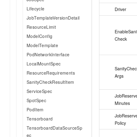
Lifecycle
Driver
JobTemplateVersionDetail
ResourceLimit
EnableSani
ModelConfig
Check
ModelTemplate
PodNetworkInterface
LocalMountSpec
SanityChec
ResourceRequirements
Args
SanityCheckResultItem
ServiceSpec
JobReserv
SpotSpec
Minutes
PodItem
JobReserv
Tensorboard
Policy
TensorboardDataSourceSp
ec