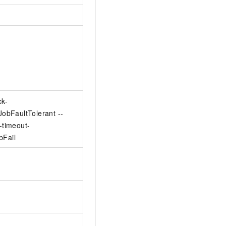
ck-
JobFaultTolerant --
-timeout-
bFail