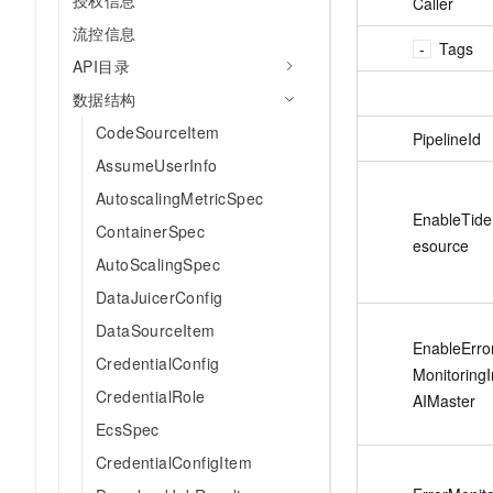
授权信息
Caller
AI 产品 免费试用
网络
安全
云开发大赛
流控信息
Tableau 订阅
1亿+ 大模型 tokens 和 
Tags
可观测
入门学习赛
API目录
中间件
AI空中课堂在线直播课
140+云产品 免费试用
大模型服务
数据结构
上云与迁云
产品新客免费试用，最长1
数据库
CodeSourceItem
生态解决方案
PipelineId
千问AI平台-Token Plan
企业出海
大模型ACA认证体验
大数据计算
AssumeUserInfo
助力企业全员 AI 认知与能
行业生态解决方案
政企业务
AutoscalingMetricSpec
媒体服务
千问AI平台-模型体验
EnableTid
开发者生态解决方案
ContainerSpec
在线体验全尺寸、多种模态
esource
企业服务与云通信
AI 开发和 AI 应用解决
AutoScalingSpec
Happy 系列大模型
域名与网站
DataJuicerConfig
DataSourceItem
终端用户计算
EnableErro
CredentialConfig
MonitoringI
Serverless
大模型解决方案
CredentialRole
AIMaster
开发工具
EcsSpec
快速部署 Dify，高效搭建 
CredentialConfigItem
迁移与运维管理