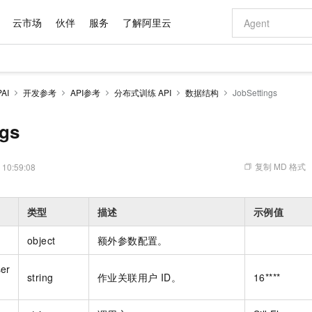
云市场
伙伴
服务
了解阿里云
AI 特惠
数据与 API
成为产品伙伴
企业增值服务
最佳实践
价格计算器
AI 场景体
基础软件
产品伙伴合
阿里云认证
市场活动
配置报价
大模型
AI
开发参考
API参考
分布式训练 API
数据结构
JobSettings
自助选配和估算价格
新方式
域名与网站
睿译宝，AI翻译排版一步到位
智启 AI 普惠权益
产品生态集成认证中心
企业支持计划
云上春晚
千问官方 MaaS 平台，为开发者和 Agent 而生，新用户赠送 1 亿 + tokens 额度
云服务器 EC
Qwen Aud
AI Coding
阿里云Maa
2026 阿里云
为企业打
数据集
Windows
大模型认证
模型
NEW
NEW
交付可用成果
值低价云产品抢先购
提供智能易用的域名与建站服务
上传文档即自动完成翻译和格式还原
至高享 1亿+免费 tokens，加速 Al 应用落地
安全可靠、弹
智能编程，一键
ngs
产品生态伙伴
专家技术服务
云上奥运之旅
弹性计算合作
阿里云中企出
手机三要素
宝塔 Linux
全部认证
价格优势
有专属领域专家
对象存储 OSS
GLM-5.2：长任务时代开源旗舰模型
阿里云 OPC 创新助力计划
云数据库 RD
即刻拥有 DeepS
AI 电商营销
产品生态伙伴工作台
企业增值服务台
云栖战略参考
云存储合作计
云栖大会
身份实名认证
CentOS
训练营
推动算力普惠，释放技术红利
的大模型服务
最高返9万
多领域专家智能体,一键组建 AI 虚拟交付团队
至高百万元 Token 补贴，加速一人公司成长
稳定、安全、高性价比、高性能的云存储服务
真正可用的 1M 上下文,一次完成代码全链路开发
轻松解锁专属 Dee
从图文生成到
复制 MD 格式
 10:59:08
云上的中国
数据库合作计
活动全景
短信
Docker
图片和
站式影视创作平台
人工智能平台 PAI
Hermes Agent，打造自进化智能体
Token Plan 模型订阅计划
Qoder
5 分钟轻松部署
AI 广告创作
企业成长
大模型
NEW
信息公告
看见新力量
云网络合作计
OCR 文字识别
JAVA
级电脑
证享300元代金券
可视化编排打通从文字构思到成片全链路闭环
一站式AI开发、训练和推理服务
自主进化，持久记忆，越用越聪明
Qwen3.8-Max 首发尝鲜，限时加量 10 倍，夜间低至2折
面向真实软件
图文、视频一
类型
描述
示例值
Kimi-K3
HappyHors
NEW
魔搭 Mode
loud
服务实践
官网公告
Kimi 最新旗舰模型，长程编程与推理利器
让文字生成流
金融模力时刻
Salesforce O
版
发票查验
全能环境
Qoder CN
Claude Code + GStack 打造工程团队
千问办公，限时限量积分加倍
云原生数据库 P
低代码高效构
AI 建站
NEW
作计划
object
额外参数配置。
计划
创新中心
魔搭 ModelSc
健康状态
让AI从“聊天伙伴”进化为能干活的“数字员工”
覆盖公网/内网、递归/权威、移动APP等全场景解析服务
安装技能 GStack，拥有专属 AI 工程团队
你的AI工作搭子，覆盖日常办公高频场景
基于千问大模型等，支持代码智能生成、研发智能问答
0 代码专业建
客户案例
天气预报查询
操作系统
Deepseek-v4-pro
HappyHors
态合作计划
er
态智能体模型
旗舰 MoE 大模型，百万上下文与顶尖推理能力
图生视频，流
string
作业关联用户 ID。
16****
Compute
同享
容器服务 Kubernetes 版 ACK
万小智 AI 建站低至 15元/月
云防火墙
AI 短剧/漫剧
快递物流查询
WordPress
成为服务伙
高校合作
式云数据仓库
点，立即开启云上创新
提供一站式管理容器应用的 K8s 服务
送.CN域名，送备案服务码
云原生的云上
AI助力短剧
GLM-5.2
Wan2.7-T
Ubuntu