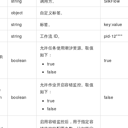
string
调用方。
SilkFlow
服务生态伙伴
视觉 Coding、空间感知、多模态思考等全面升级
1M上下文，专为长程任务能力而生
云工开物
企业应用
Night Plan 支持 Qwen 3.8-Max
AI 办公
NEW
Red Hat
30+ 款产品免费体验
夜间 5 折，Qwen/Meoo/TokenPlan 客户专享
AI智能应用
object
自定义标签。
科研合作
ERP
堂（旗舰版）
SUSE
智能客服
string
AI 应用构建
标签。
key:value
大模型原生
CRM
2个月
自动承接线索
建站小程序
string
工作流 ID。
pid-12****
Qoder
大模型服务平台百炼-应用模版
OA 办公系统
HOT
NEW
面向真实软件
个人版上线、团队版降价；千问3.8-Max首发发尝鲜
丰富多元化的应用模版和解决方案
力提升
财税管理
模板建站
允许任务使用潮汐资源。取值
如下：
万有无界
大模型服务平台百炼-智能体
eR
400电话
定制建站
boolean
true
的模型效果
灵活可视化地构建企业级 Agent
true
方案
广告营销
模板小程序
false
秒悟
人工智能平台 PAI
定制小程序
云端极速 AI 
新一代 AI 视频生成模型，深度适配广告营销等场景
AI Native 的算法工程平台，一站式完成建模、训练、推理服务部署
允许作业开启容错监控。取值
APP 开发
r
如下：
n
boolean
false
建站系统
true
false
AI 应用
10分钟微调：让0.6B模型媲美235B模型
多模态数据信
依托云原生高可用架构,实现Dify私有化部署
用1%尺寸在特定领域达到大模型90%以上效果
启用容错监控后，用于指定容