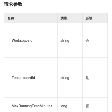
请求参数
名称
类型
必填
WorkspaceId
string
否
TensorboardId
string
是
MaxRunningTimeMinutes
long
否