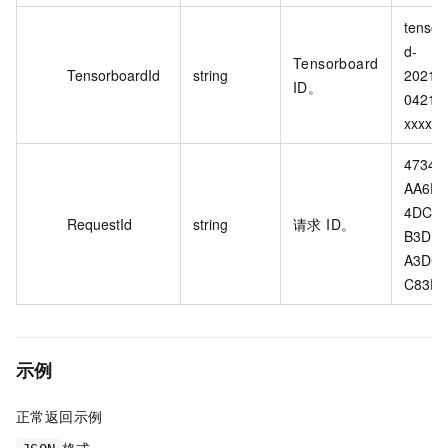
tensor
d-
Tensorboard
TensorboardId
string
20210
ID。
04214
xxxxxx
47346
AA6F-
4DC5-
RequestId
string
请求 ID。
B3DB-
A3DC
C83E
示例
正常返回示例
格式