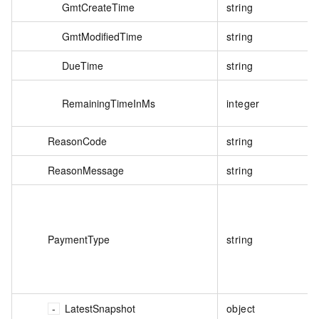
GmtCreateTime
string
GmtModifiedTime
string
DueTime
string
RemainingTimeInMs
integer
ReasonCode
string
ReasonMessage
string
PaymentType
string
LatestSnapshot
object