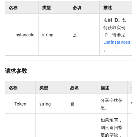
名称
类型
必填
描述
实例 ID。如
何获取实例
InstanceId
string
是
ID，请参见
ListInstances
。
请求参数
名称
类型
必填
描述
示
分享令牌信
Token
string
否
WU
息。
如果填写，
则只返回指
定的字段，