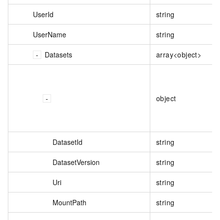
UserId
string
UserName
string
Datasets
array<object>
object
DatasetId
string
DatasetVersion
string
Uri
string
MountPath
string