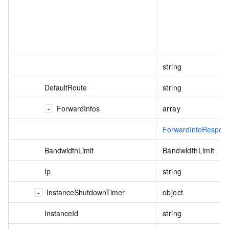
string
DefaultRoute
string
ForwardInfos
array
ForwardInfoRespon
BandwidthLimit
BandwidthLimit
Ip
string
InstanceShutdownTimer
object
InstanceId
string