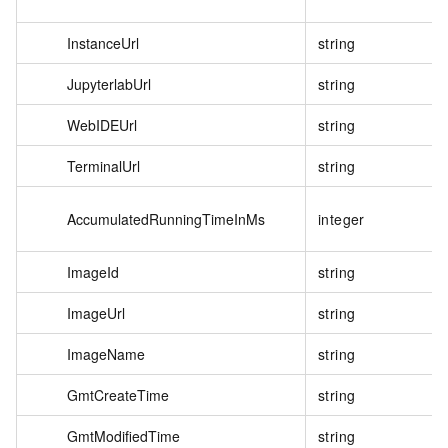
InstanceUrl
string
JupyterlabUrl
string
WebIDEUrl
string
TerminalUrl
string
AccumulatedRunningTimeInMs
integer
ImageId
string
ImageUrl
string
ImageName
string
GmtCreateTime
string
GmtModifiedTime
string