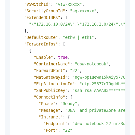
"VSwitchId"
:
"vsw-xxxxx"
,
"SecurityGroupId"
:
"sg-xxxxxx"
,
"ExtendedCIDRs"
:
[
"\"172.16.19.0/24\",\"172.16.2.0/24\",\"172.
]
,
"DefaultRoute"
:
"eth0 | eth1"
,
"ForwardInfos"
:
[
{
"Enable"
:
true
,
"ContainerName"
:
"dsw-notebook"
,
"ForwardPort"
:
"22"
,
"NatGatewayId"
:
"ngw-bp1uewa15k4iy5770****
"EipAllocationId"
:
"eip-25877c70gddh****"
,
"SSHPublicKey"
:
"ssh-rsa AAAAB3**********
"ConnectInfo"
:
{
"Phase"
:
"Ready"
,
"Message"
:
"DNAT and privateZone are bot
"Intranet"
:
{
"Endpoint"
:
"dsw-notebook-22-urz3u6cnu
"Port"
:
"22"