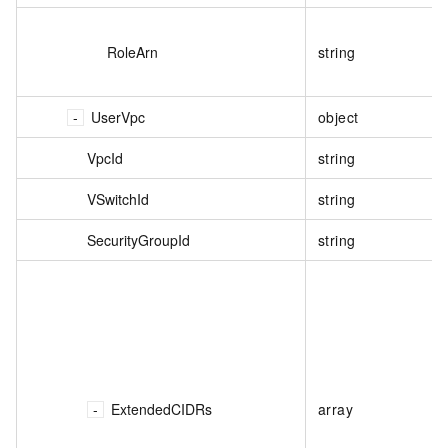
RoleArn
string
UserVpc
object
VpcId
string
VSwitchId
string
SecurityGroupId
string
ExtendedCIDRs
array