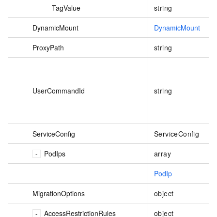
TagValue
string
DynamicMount
DynamicMount
ProxyPath
string
UserCommandId
string
ServiceConfig
ServiceConfig
PodIps
array
PodIp
MigrationOptions
object
AccessRestrictionRules
object