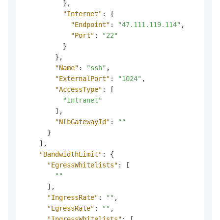
}
,
"Internet"
:
{
"Endpoint"
:
"47.111.119.114"
,
"Port"
:
"22"
}
}
,
"Name"
:
"ssh"
,
"ExternalPort"
:
"1024"
,
"AccessType"
:
[
"intranet"
]
,
"NlbGatewayId"
:
""
}
]
,
"BandwidthLimit"
:
{
"EgressWhitelists"
:
[
""
]
,
"IngressRate"
:
""
,
"EgressRate"
:
""
,
"IngressWhitelists"
:
[