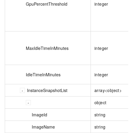
GpuPercentThreshold
integer
MaxIdleTimeInMinutes
integer
IdleTimeInMinutes
integer
InstanceSnapshotList
array<object>
object
ImageId
string
ImageName
string