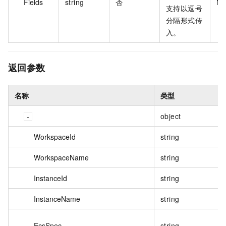
Fields
string
否
Na
支持以逗号
分隔形式传
入。
返回参数
名称
类型
object
WorkspaceId
string
WorkspaceName
string
InstanceId
string
InstanceName
string
EcsSpec
string