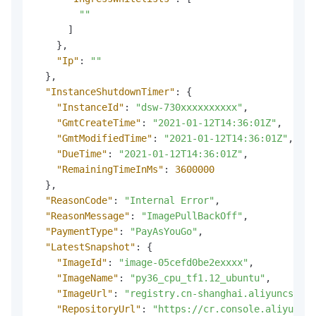
""
]
}
,
"Ip"
:
""
}
,
"InstanceShutdownTimer"
:
{
"InstanceId"
:
"dsw-730xxxxxxxxxx"
,
"GmtCreateTime"
:
"2021-01-12T14:36:01Z"
,
"GmtModifiedTime"
:
"2021-01-12T14:36:01Z"
,
"DueTime"
:
"2021-01-12T14:36:01Z"
,
"RemainingTimeInMs"
:
3600000
}
,
"ReasonCode"
:
"Internal Error"
,
"ReasonMessage"
:
"ImagePullBackOff"
,
"PaymentType"
:
"PayAsYouGo"
,
"LatestSnapshot"
:
{
"ImageId"
:
"image-05cefd0be2exxxx"
,
"ImageName"
:
"py36_cpu_tf1.12_ubuntu"
,
"ImageUrl"
:
"registry.cn-shanghai.aliyuncs.com
"RepositoryUrl"
:
"https://cr.console.aliyun.co