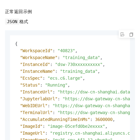
正常返回示例
格式
JSON
{
"WorkspaceId"
:
"40823"
,
"WorkspaceName"
:
"training_data"
,
"InstanceId"
:
"dsw-730xxxxxxxxxx"
,
"InstanceName"
:
"training_data"
,
"EcsSpec"
:
"ecs.c6.large"
,
"Status"
:
"Running"
,
"InstanceUrl"
:
"https://dsw-cn-shanghai.data.ali
"JupyterlabUrl"
:
"https://dsw-gateway-cn-shangha
"WebIDEUrl"
:
"https://dsw-gateway-cn-shanghai.al
"TerminalUrl"
:
"https://dsw-gateway-cn-shanghai.
"AccumulatedRunningTimeInMs"
:
3600000
,
"ImageId"
:
"image-05cefd0be2exxxx"
,
"ImageUrl"
:
"registry.cn-shanghai.aliyuncs.com/p
"ImageName"
:
"py36_cpu_tf1.12_ubuntu"
,