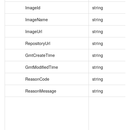
ImageId
string
ImageName
string
ImageUrl
string
RepositoryUrl
string
GmtCreateTime
string
GmtModifiedTime
string
ReasonCode
string
ReasonMessage
string