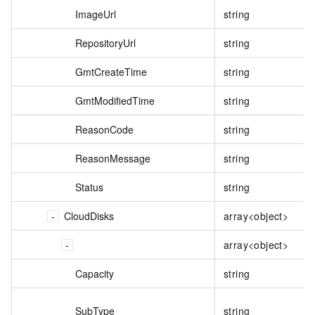
ImageUrl
string
RepositoryUrl
string
GmtCreateTime
string
GmtModifiedTime
string
ReasonCode
string
ReasonMessage
string
Status
string
CloudDisks
array<object>
array<object>
Capacity
string
SubType
string