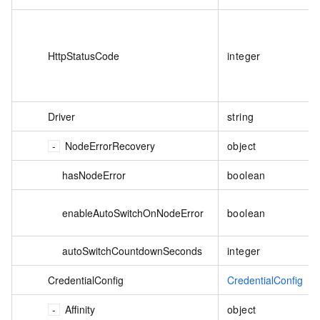
HttpStatusCode
integer
Driver
string
NodeErrorRecovery
object
hasNodeError
boolean
enableAutoSwitchOnNodeError
boolean
autoSwitchCountdownSeconds
integer
CredentialConfig
CredentialConfig
Affinity
object