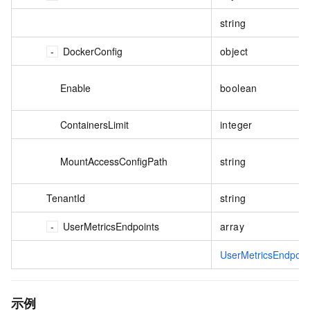
string
DockerConfig
object
Enable
boolean
ContainersLimit
integer
MountAccessConfigPath
string
TenantId
string
UserMetricsEndpoints
array
UserMetricsEndpoin
示例