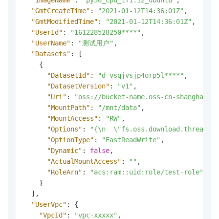
"GmtCreateTime"
:
"2021-01-12T14:36:01Z"
,
"GmtModifiedTime"
:
"2021-01-12T14:36:01Z"
,
"UserId"
:
"161228528250****"
,
"UserName"
:
"测试用户"
,
"Datasets"
:
[
{
"DatasetId"
:
"d-vsqjvsjp4orp5l****"
,
"DatasetVersion"
:
"v1"
,
"Uri"
:
"oss://bucket-name.oss-cn-shanghai-in
"MountPath"
:
"/mnt/data"
,
"MountAccess"
:
"RW"
,
"Options"
:
"{\n  \"fs.oss.download.thread.co
"OptionType"
:
"FastReadWrite"
,
"Dynamic"
:
false
,
"ActualMountAccess"
:
""
,
"RoleArn"
:
"acs:ram::uid:role/test-role"
}
]
,
"UserVpc"
:
{
"VpcId"
:
"vpc-xxxxx"
,