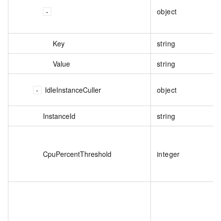
object
Key
string
Value
string
IdleInstanceCuller
object
InstanceId
string
CpuPercentThreshold
integer