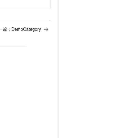
一篇：
DemoCategory