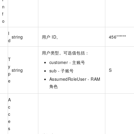
n
f
o
I
string
用户 ID。
456******
d
用户类型。可选值包括：
T
customer - 主账号
y
string
S
sub - 子账号
p
AssumedRoleUser - RAM
e
角色
A
c
c
e
s