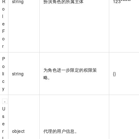
R
string
扮演角色的所属主体
123******
o
l
e
F
o
r
P
o
为角色进一步限定的权限策
li
string
{}
略。
c
y
U
s
e
r
object
代理的用户信息。
I