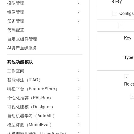
eKey
模型管理
AI 产品 免费试用
网络
安全
云开发大赛
Tableau 订阅
镜像管理
1亿+ 大模型 tokens 和 
Configs
可观测
入门学习赛
中间件
AI空中课堂在线直播课
任务管理
140+云产品 免费试用
大模型服务
上云与迁云
代码配置
产品新客免费试用，最长1
数据库
生态解决方案
Key
自定义组件管理
千问AI平台-Token Plan
企业出海
大模型ACA认证体验
大数据计算
AI资产血缘服务
助力企业全员 AI 认知与能
行业生态解决方案
政企业务
媒体服务
Type
千问AI平台-模型体验
开发者生态解决方案
其他功能模块
在线体验全尺寸、多种模态
企业服务与云通信
工作空间
AI 开发和 AI 应用解决
Happy 系列大模型
智能标注（iTAG）
域名与网站
Role
特征平台（FeatureStore）
终端用户计算
个性化推荐（PAI-Rec）
Serverless
大模型解决方案
可视化建模（Designer）
自动机器学习（AutoML）
开发工具
快速部署 Dify，高效搭建 
模型评测（ModelEval）
迁移与运维管理
大模型应用开发（LangStudio）