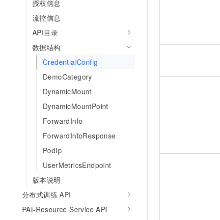
授权信息
流控信息
API目录
数据结构
CredentialConfig
DemoCategory
DynamicMount
DynamicMountPoint
ForwardInfo
ForwardInfoResponse
PodIp
UserMetricsEndpoint
版本说明
分布式训练 API
PAI-Resource Service API