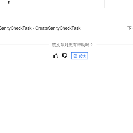
n
SanityCheckTask - CreateSanityCheckTask
下
该文章对您有帮助吗？
反馈