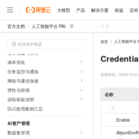
数据读写与挂载
大模型
产品
解决方案
权益
定价
网络配置
DSW使用案例汇总
官方文档
人工智能平台 PAI
大模型
产品
解决方案
权益
定价
云市场
伙伴
服务
了解阿里云
分布式训练（DLC）
精选产品
精选解决方案
普惠上云
产品定价
精选商城
成为销售伙伴
售前咨询
为什么选择阿里云
千问AI平台
人工智能平台 P
首页
DLC概述
了解云产品的定价详情
大模型服务平台百炼
千问办公，解锁你的工作
普惠上云 官方力荐
分销伙伴
在线服务
网站建设
什么是云计算
大
任务创建与管理
大模型服务与应用平台
企业级Agent产品，直接
云服务器38元/年起，超
Credentia
咨询伙伴
多端小程序
技术领先
成本优化
云上成本管理
售后服务
千问大模型
Agency Agents：拥
官方推荐返现计划
大模型
大模型
精选产品
精选解决方案
Salesforce 国际版订阅
稳定可靠
任务监控与通知
管理和优化成本
多元化、高性能、安全可靠
推荐新用户得奖励，单订单
更新时间：
2025-10-21
销售伙伴合作计划
自助服务
网络与通信加速
友盟天域
安全合规
人工智能与机器学习
AI
文本生成
无影云电脑
HappyHorse 打造一
云工开物
无影生态合作计划
在线服务
弹性与容错
观测云
分析师报告
随时随地安全接入的云上超
高校专属算力普惠，学生认
名称
计算
互联网应用开发
Qwen3.8-Max
HOT
训练框架说明
Salesforce On Alibaba C
工单服务
智能体时代全能旗舰模型
Tuya 物联网平台阿里云
研究报告与白皮书
云解析DNS
快速拥有专属 OpenClaw
Consulting Partner 合
大数据
容器
DLC使用案例汇总
免费试用
短信专区
蓝凌 OA
Qwen3.7-Plus
AI 大模型销售与服务生
现代化应用
Enable
存储
天池大赛
能看、能想、能动手的多模
AI资产管理
云原生大数据计算服务 Max
解决方案免费试用 新老
电子合同
面向分析的企业级SaaS模
最高领取价值200元试用
安全
数据集管理
AliyunEnvR
网络与CDN
AI 算法大赛
Qwen3-VL-Plus
畅捷通