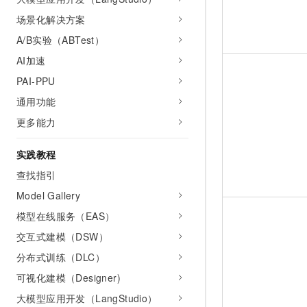
10 分钟在聊天系统中增加
专有云
场景化解决方案
A/B实验（ABTest）
AI加速
PAI-PPU
通用功能
更多能力
实践教程
查找指引
Model Gallery
模型在线服务（EAS）
交互式建模（DSW）
分布式训练（DLC）
可视化建模（Designer)
大模型应用开发（LangStudio）