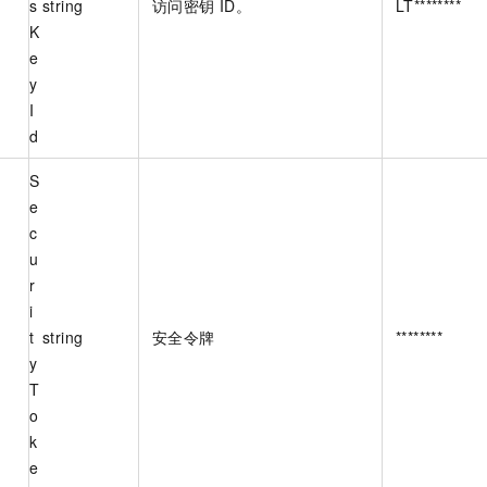
s
string
访问密钥 ID。
LT********
K
e
y
I
d
S
e
c
u
r
i
t
string
安全令牌
********
y
T
o
k
e