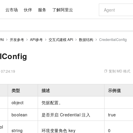
云市场
伙伴
服务
了解阿里云
AI 特惠
数据与 API
成为产品伙伴
企业增值服务
最佳实践
价格计算器
AI 场景体
基础软件
产品伙伴合
阿里云认证
市场活动
配置报价
大模型
AI
开发参考
API参考
交互式建模 API
数据结构
CredentialConfig
自助选配和估算价格
新方式
域名与网站
睿译宝，AI翻译排版一步到位
智启 AI 普惠权益
产品生态集成认证中心
企业支持计划
云上春晚
千问官方 MaaS 平台，为开发者和 Agent 而生，新用户赠送 1 亿 + tokens 额度
云服务器 EC
Qwen Aud
AI Coding
阿里云Maa
2026 阿里云
为企业打
数据集
Windows
大模型认证
模型
NEW
NEW
交付可用成果
值低价云产品抢先购
提供智能易用的域名与建站服务
上传文档即自动完成翻译和格式还原
至高享 1亿+免费 tokens，加速 Al 应用落地
安全可靠、弹
智能编程，一键
lConfig
产品生态伙伴
专家技术服务
云上奥运之旅
弹性计算合作
阿里云中企出
手机三要素
宝塔 Linux
全部认证
价格优势
有专属领域专家
对象存储 OSS
GLM-5.2：长任务时代开源旗舰模型
阿里云 OPC 创新助力计划
云数据库 RD
即刻拥有 DeepS
AI 电商营销
产品生态伙伴工作台
企业增值服务台
云栖战略参考
云存储合作计
云栖大会
身份实名认证
CentOS
训练营
推动算力普惠，释放技术红利
的大模型服务
最高返9万
多领域专家智能体,一键组建 AI 虚拟交付团队
至高百万元 Token 补贴，加速一人公司成长
稳定、安全、高性价比、高性能的云存储服务
真正可用的 1M 上下文,一次完成代码全链路开发
轻松解锁专属 Dee
从图文生成到
复制 MD 格式
 07:24:19
云上的中国
数据库合作计
活动全景
短信
Docker
图片和
站式影视创作平台
人工智能平台 PAI
Hermes Agent，打造自进化智能体
Token Plan 模型订阅计划
Qoder
5 分钟轻松部署
AI 广告创作
企业成长
大模型
NEW
信息公告
看见新力量
云网络合作计
OCR 文字识别
JAVA
级电脑
证享300元代金券
可视化编排打通从文字构思到成片全链路闭环
一站式AI开发、训练和推理服务
自主进化，持久记忆，越用越聪明
Qwen3.8-Max 首发尝鲜，限时加量 10 倍，夜间低至2折
面向真实软件
图文、视频一
类型
描述
示例值
Kimi-K3
HappyHors
NEW
魔搭 Mode
loud
服务实践
官网公告
Kimi 最新旗舰模型，长程编程与推理利器
让文字生成流
金融模力时刻
Salesforce O
版
发票查验
全能环境
Qoder CN
Claude Code + GStack 打造工程团队
千问办公，限时限量积分加倍
云原生数据库 P
低代码高效构
AI 建站
NEW
作计划
object
凭据配置。
计划
创新中心
魔搭 ModelSc
健康状态
让AI从“聊天伙伴”进化为能干活的“数字员工”
覆盖公网/内网、递归/权威、移动APP等全场景解析服务
安装技能 GStack，拥有专属 AI 工程团队
你的AI工作搭子，覆盖日常办公高频场景
基于千问大模型等，支持代码智能生成、研发智能问答
0 代码专业建
客户案例
天气预报查询
操作系统
Deepseek-v4-pro
HappyHors
态合作计划
boolean
是否开启 Credential 注入
true
态智能体模型
旗舰 MoE 大模型，百万上下文与顶尖推理能力
图生视频，流
Compute
同享
容器服务 Kubernetes 版 ACK
万小智 AI 建站低至 15元/月
云防火墙
AI 短剧/漫剧
快递物流查询
WordPress
成为服务伙
高校合作
式云数据仓库
点，立即开启云上创新
提供一站式管理容器应用的 K8s 服务
送.CN域名，送备案服务码
云原生的云上
AI助力短剧
ol
GLM-5.2
Wan2.7-T
string
环境变量角色 key
0
Ubuntu