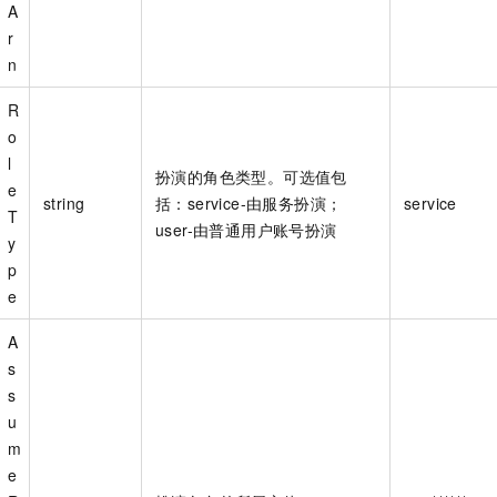
A
一个 AI 助手
即刻拥有 DeepSeek-R1 满血版
超强辅助，Bol
r
在企业官网、通讯软件中为客户提供 AI 客服
多种方案随心选，轻松解锁专属 DeepSeek
n
R
o
l
扮演的角色类型。可选值包
e
string
括：service-由服务扮演；
service
T
user-由普通用户账号扮演
y
p
e
A
s
s
u
m
e