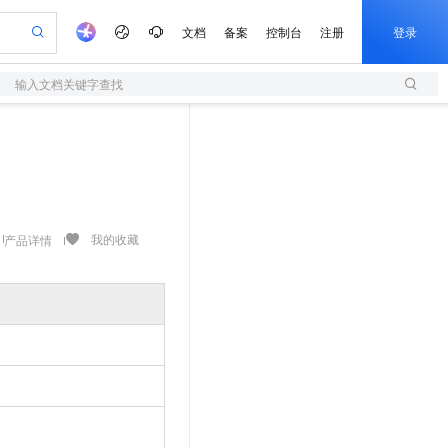
文档
备案
控制台
注册
登录
输入文档关键字查找
验
作计划
器
AI 活动
专业服务
服务伙伴合作计划
开发者社区
加入我们
服务平台百炼
阿里云 OPC 创新助力计划
一站式生成采购清单，支持单品或批量购买
S
io：打造专属 AI 语音助手
S产品伙伴计划（繁花）
峰会
造的大模型服务与应用开发平台
轻量应用服务器
一句话生成原生可编辑精美 PPT 文稿
AI 生产力先锋
Al MaaS 服务伙伴赋能合作
域名
博文
Careers
至高可申请百万元
性可伸缩的云计算服务
开启高性价比 AI 编程新体验
Qwen-Audio-3.0-Realtime 端到端实时语音角色扮演
输入一句话想法, 轻松生成专业的 PPT
先锋实践拓展 AI 生产力的边界
快速构建应用程序和网站，即刻迈出上云第一步
Token 补贴，五大权
计划
海大会
伙伴信用分合作计划
商标
问答
社会招聘
益加速 OPC 成功
S
eek-V4-Pro
数字证书管理服务（原SSL证书）
一键部署幻兽帕鲁游戏服务器
飞天发布时刻
HOT
划
备案
电子书
校园招聘
pSeek-V4-Pro
视频创作，一键激活电商全链路生产力
全托管，含MySQL、PostgreSQL、SQL Server、MariaDB多引擎
实现全站HTTPS，呈现可信的WEB访问
一键购买专属联机服务器，轻松开启游戏
所见，即是所愿
我的收藏
产品详情
更多支持
划
公司注册
镜像站
视频生成
语音识别与合成
专属 QwenPaw
短信服务
漫剧工坊：一站式动画创作平台
AI 实训营
HOT
合作伙伴培训与认证
划
上云迁移
的智能体编程平台
站生成，高效打造优质广告素材
从聊天伙伴进化为能主动干活的本地数字员工
快速生产连贯的高质量长漫剧
从基础到进阶，Agent 创客手把手教你
国内短信简单易用，安全可靠，秒级触达，全球覆盖200+国家和地区。
e-1.1-T2V
Qwen3-TTS-Flash
lScope
我要反馈
查询合作伙伴
畅细腻的高质量视频
离线语音合成大模型，多语言方言自适应，低延迟高稳定
n Alibaba Cloud ISV 合作
代维服务
olarDB
建企业门户网站
大数据开发治理平台 DataWorks
10 分钟搭建微信、支付宝小程序
创新加速
ope
登录合作伙伴管理后台
我要建议
站，无忧落地极速上线
以可视化方式快速构建移动和 PC 门户网站
100%兼容MySQL、PostgreSQL，兼容Oracle，支持集中和分布式
高效部署网站，快速应用到小程序
Data Agent 驱动的一站式 Data+AI 开发治理平台
e-1.1-I2V
Cosyvoice-V3-Flash
安全
畅自然，细节丰富
高表现力语音合成大模型，语音克隆听感自然
我要投诉
上云场景组合购
伴
边界网络安全防护产品
漫剧创作，剧本、分镜、视频高效生成
覆盖90%+业务场景，专享组合折扣价
2V
VPN
Fun-ASR