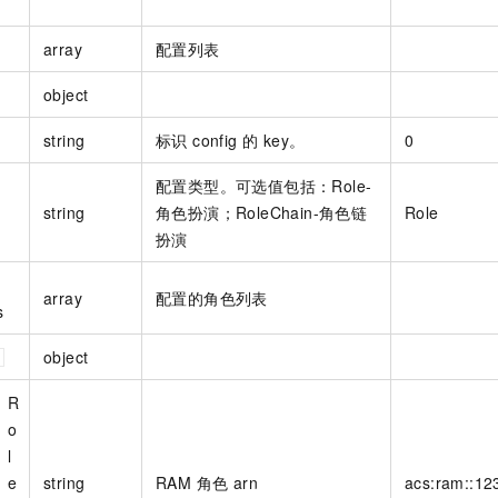
服务生态伙伴
视觉 Coding、空间感知、多模态思考等全面升级
1M上下文，专为长程任务能力而生
云工开物
企业应用
Night Plan 支持 Qwen 3.8-Max
AI 办公
NEW
Red Hat
30+ 款产品免费体验
夜间 5 折，Qwen/Meoo/TokenPlan 客户专享
AI智能应用
array
配置列表
科研合作
ERP
堂（旗舰版）
SUSE
智能客服
object
AI 应用构建
大模型原生
CRM
2个月
自动承接线索
建站小程序
string
标识 config 的 key。
0
Qoder
大模型服务平台百炼-应用模版
OA 办公系统
HOT
NEW
面向真实软件
个人版上线、团队版降价；千问3.8-Max首发发尝鲜
丰富多元化的应用模版和解决方案
力提升
财税管理
模板建站
配置类型。可选值包括：Role-
string
角色扮演；RoleChain-角色链
Role
万有无界
大模型服务平台百炼-智能体
400电话
定制建站
的模型效果
灵活可视化地构建企业级 Agent
扮演
方案
广告营销
模板小程序
秒悟
人工智能平台 PAI
array
配置的角色列表
定制小程序
云端极速 AI 
新一代 AI 视频生成模型，深度适配广告营销等场景
AI Native 的算法工程平台，一站式完成建模、训练、推理服务部署
s
APP 开发
object
建站系统
R
o
AI 应用
10分钟微调：让0.6B模型媲美235B模型
多模态数据信
l
依托云原生高可用架构,实现Dify私有化部署
用1%尺寸在特定领域达到大模型90%以上效果
e
string
RAM 角色 arn
acs:ram::123*