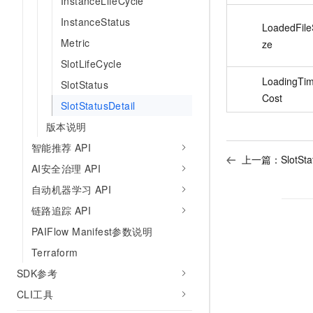
InstanceLifeCycle
AI 产品 免费试用
网络
安全
云开发大赛
InstanceStatus
Tableau 订阅
1亿+ 大模型 tokens 和 
LoadedFile
可观测
入门学习赛
Metric
中间件
ze
AI空中课堂在线直播课
140+云产品 免费试用
大模型服务
SlotLifeCycle
上云与迁云
产品新客免费试用，最长1
数据库
LoadingTi
SlotStatus
生态解决方案
千问AI平台-Token Plan
企业出海
大模型ACA认证体验
Cost
大数据计算
SlotStatusDetail
助力企业全员 AI 认知与能
行业生态解决方案
政企业务
版本说明
媒体服务
千问AI平台-模型体验
开发者生态解决方案
智能推荐 API
在线体验全尺寸、多种模态
企业服务与云通信
上一篇：
SlotSta
AI 开发和 AI 应用解决
AI安全治理 API
Happy 系列大模型
域名与网站
自动机器学习 API
链路追踪 API
终端用户计算
PAIFlow Manifest参数说明
Serverless
大模型解决方案
Terraform
开发工具
SDK参考
快速部署 Dify，高效搭建 
CLI工具
迁移与运维管理