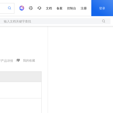
文档
备案
控制台
注册
登录
输入文档关键字查找
验
作计划
器
AI 活动
专业服务
服务伙伴合作计划
开发者社区
加入我们
服务平台百炼
阿里云 OPC 创新助力计划
一站式生成采购清单，支持单品或批量购买
S
可编辑精美 PPT 文稿
S产品伙伴计划（繁花）
峰会
造的大模型服务与应用开发平台
轻量应用服务器
Agency Agents：拥有专属领域专家
AI 生产力先锋
Al MaaS 服务伙伴赋能合作
域名
博文
Careers
至高可申请百万元
性可伸缩的云计算服务
 轻松生成专业的 PPT
开启高性价比 AI 编程新体验
先锋实践拓展 AI 生产力的边界
快速构建应用程序和网站，即刻迈出上云第一步
多领域专家智能体,一键组建 AI 虚拟交付团队
Token 补贴，五大权
计划
海大会
伙伴信用分合作计划
商标
问答
社会招聘
益加速 OPC 成功
S
帕鲁游戏服务器
数字证书管理服务（原SSL证书）
HappyHorse 打造一站式影视创作平台
飞天发布时刻
HOT
划
备案
电子书
校园招聘
联机服务器，轻松开启游戏
视频创作，一键激活电商全链路生产力
全托管，含MySQL、PostgreSQL、SQL Server、MariaDB多引擎
实现全站 HTTPS，呈现可信的 Web 访问
所见，即是所愿
可视化编排打通从文字构思到成片全链路闭环
我的收藏
产品详情
更多支持
划
公司注册
镜像站
视频生成
语音识别与合成
 智能体与工作流应用
短信服务
漫剧工坊：一站式动画创作平台
AI 实训营
合作伙伴培训与认证
划
上云迁移
的智能体编程平台
站生成，高效打造优质广告素材
通过阿里云百炼高效搭建AI应用,助力高效开发
快速生产连贯的高质量长漫剧
从基础到进阶，Agent 创客手把手教你
国内短信简单易用，安全可靠，秒级触达，全球覆盖200+国家和地区。
e-1.1-T2V
Qwen3-TTS-Flash
lScope
我要反馈
查询合作伙伴
畅细腻的高质量视频
离线语音合成大模型，多语言方言自适应，低延迟高稳定
n Alibaba Cloud ISV 合作
代维服务
olarDB
建企业门户网站
大数据开发治理平台 DataWorks
10 分钟搭建微信、支付宝小程序
创新加速
ope
登录合作伙伴管理后台
我要建议
站，无忧落地极速上线
以可视化方式快速构建移动和 PC 门户网站
100%兼容MySQL、PostgreSQL，兼容Oracle，支持集中和分布式
高效部署网站，快速应用到小程序
Data Agent 驱动的一站式 Data+AI 开发治理平台
e-1.1-I2V
Cosyvoice-V3-Flash
安全
畅自然，细节丰富
高表现力语音合成大模型，语音克隆听感自然
我要投诉
上云场景组合购
伴
边界网络安全防护产品
漫剧创作，剧本、分镜、视频高效生成
覆盖90%+业务场景，专享组合折扣价
2V
VPN
Fun-ASR