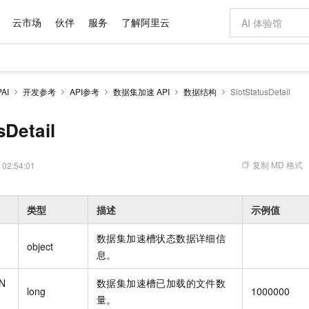
云市场
伙伴
服务
了解阿里云
AI 特惠
数据与 API
成为产品伙伴
企业增值服务
最佳实践
价格计算器
AI 场景体
基础软件
产品伙伴合
阿里云认证
市场活动
配置报价
大模型
AI
开发参考
API参考
数据集加速 API
数据结构
SlotStatusDetail
自助选配和估算价格
步到位
域名与网站
智启 AI 普惠权益
产品生态集成认证中心
企业支持计划
云上春晚
Qwen Audio：打造专属 AI 语音助手
千问官方 MaaS 平台，为开发者和 Agent 而生，新用户赠送 1 亿 + tokens 额度
云服务器 EC
一句话生成原生
AI Coding
阿里云Maa
2026 阿里云
为企业打
数据集
Windows
大模型认证
模型
NEW
NEW
格式还原
值低价云产品抢先购
提供智能易用的域名与建站服务
至高享 1亿+免费 tokens，加速 Al 应用落地
Qwen-Audio-3.0-Realtime 端到端实时语音角色扮演
安全可靠、弹
输入一句话想法,
智能编程，一键
sDetail
产品生态伙伴
专家技术服务
云上奥运之旅
弹性计算合作
阿里云中企出
手机三要素
宝塔 Linux
全部认证
价格优势
开源旗舰模型
对象存储 OSS
即刻拥有 DeepSeek-V4-Pro
阿里云 OPC 创新助力计划
云数据库 RD
一键部署幻兽
AI 电商营销
产品生态伙伴工作台
企业增值服务台
云栖战略参考
云存储合作计
云栖大会
身份实名认证
CentOS
训练营
推动算力普惠，释放技术红利
的大模型服务
最高返9万
真正可用的 1M 上下文,一次完成代码全链路开发
轻松解锁专属 DeepSeek-V4-Pro
至高百万元 Token 补贴，加速一人公司成长
稳定、安全、高性价比、高性能的云存储服务
一键购买专属
从图文生成到
复制 MD 格式
 02:54:01
云上的中国
数据库合作计
活动全景
短信
Docker
图片和
自进化智能体
人工智能平台 PAI
5 分钟轻松部署专属 QwenPaw
Token Plan 模型订阅计划
Qoder
高效搭建 AI
AI 广告创作
企业成长
大模型
NEW
HOT
信息公告
看见新力量
云网络合作计
OCR 文字识别
JAVA
级电脑
越聪明
证享300元代金券
一站式AI开发、训练和推理服务
Qwen3.8-Max 首发尝鲜，限时加量 10 倍，夜间低至2折
从聊天伙伴进化为能主动干活的本地数字员工
面向真实软件
图文、视频一
类型
描述
示例值
Kimi-K3
HappyHors
NEW
魔搭 Mode
loud
服务实践
官网公告
Kimi 最新旗舰模型，长程编程与推理利器
让文字生成流
金融模力时刻
Salesforce O
版
发票查验
全能环境
Qoder CN
Claude Code + GStack 打造工程团队
千问办公，限时限量积分加倍
云原生数据库 P
低代码高效构
AI 建站
NEW
作计划
数据集加速槽状态数据详细信
计划
object
创新中心
魔搭 ModelSc
健康状态
让AI从“聊天伙伴”进化为能干活的“数字员工”
覆盖公网/内网、递归/权威、移动APP等全场景解析服务
安装技能 GStack，拥有专属 AI 工程团队
你的AI工作搭子，覆盖日常办公高频场景
基于千问大模型等，支持代码智能生成、研发智能问答
0 代码专业建
息。
客户案例
天气预报查询
操作系统
Deepseek-v4-pro
HappyHors
态合作计划
态智能体模型
旗舰 MoE 大模型，百万上下文与顶尖推理能力
图生视频，流
Compute
同享
容器服务 Kubernetes 版 ACK
万小智 AI 建站低至 15元/月
云防火墙
AI 短剧/漫剧
快递物流查询
WordPress
成为服务伙
eN
数据集加速槽已加载的文件数
高校合作
long
1000000
式云数据仓库
点，立即开启云上创新
提供一站式管理容器应用的 K8s 服务
送.CN域名，送备案服务码
云原生的云上
AI助力短剧
GLM-5.2
量。
Wan2.7-T
Ubuntu