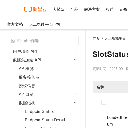
PAI-Resource Service API
大模型
产品
解决方案
权益
定价
模型在线服务 API
官方文档
人工智能平台 PAI
工作流 API
大模型
产品
解决方案
权益
定价
云市场
伙伴
服务
了解阿里云
精选产品
精选解决方案
普惠上云
产品定价
精选商城
成为销售伙伴
售前咨询
为什么选择阿里云
可视化建模 API
千问AI平台
人工智能平台 P
首页
了解云产品的定价详情
大模型应用开发 API
大模型服务平台百炼
睿译宝，AI翻译排版一
普惠上云 官方力荐
分销伙伴
在线服务
网站建设
什么是云计算
大
大模型服务与应用平台
上传文档即自动完成翻译和
云服务器38元/年起，超
用户增长 API
SlotStatu
咨询伙伴
多端小程序
技术领先
云上成本管理
售后服务
数据集加速 API
千问大模型
GLM-5.2：长任务时代
官方推荐返现计划
大模型
大模型
精选产品
精选解决方案
Salesforce 国际版订阅
稳定可靠
管理和优化成本
API概览
多元化、高性能、安全可靠
推荐新用户得奖励，单订单
更新时间：
2025-09-15
销售伙伴合作计划
自助服务
友盟天域
安全合规
人工智能与机器学习
AI
文本生成
服务接入点
无影云电脑
Hermes Agent，打造
云工开物
无影生态合作计划
在线服务
授权信息
观测云
分析师报告
随时随地安全接入的云上超
自主进化，持久记忆，越用
高校专属算力普惠，学生认
名称
计算
互联网应用开发
Qwen3.8-Max
HOT
Salesforce On Alibaba C
工单服务
API目录
智能体时代全能旗舰模型
Tuya 物联网平台阿里云
研究报告与白皮书
云解析DNS
快速拥有专属 OpenClaw
Consulting Partner 合
大数据
容器
免费试用
数据结构
短信专区
蓝凌 OA
Qwen3.7-Plus
AI 大模型销售与服务生
现代化应用
存储
EndpointStatus
天池大赛
能看、能想、能动手的多模
云原生大数据计算服务 Max
解决方案免费试用 新老
电子合同
LoadedFil
EndpointStatusDetail
面向分析的企业级SaaS模
最高领取价值200元试用
安全
网络与CDN
AI 算法大赛
Qwen3-VL-Plus
um
畅捷通