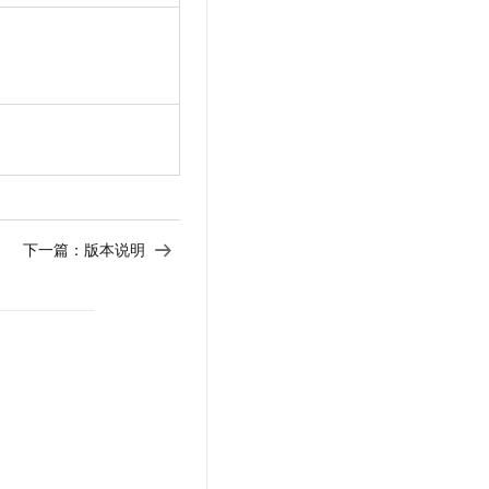
文戏情感细腻自然，动作戏激烈拳拳到肉，实现更强表演能力
支持中英文自由切换，具备更强的噪声鲁棒性
云聚AI 严选权益
SSL 证书
，一键激活高效办公新体验
精选AI产品，从模型到应用全链提效
堡垒机
AI 用量加速计划
应用
防火墙
、识别商机，让客服更高效、服务更出色。
新老同享，达量后返
千问办公
主机安全
NEW
的智能体编程平台
一站式AI生产力平台
AI 应用及服务市场
伶鹊
企业级人与Agent协作平台，接入和调度多个数字员工
智能客服平台，对话机器人、对话分析、智能外呼
下一篇：
版本说明
AI 应用
大模型服务平台百炼 - 全妙
大模型
应用创作平台
多模态内容创作工具，已接入 DeepSeek
自然语言处理
数据标注
机器学习
息提取
与 AI 智能体进行实时音视频通话
从文本、图片、视频中提取结构化的属性信息
构建支持视频理解的 AI 音视频实时通话应用