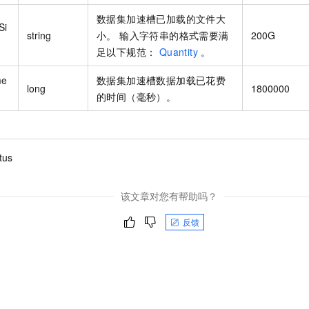
服务生态伙伴
视觉 Coding、空间感知、多模态思考等全面升级
1M上下文，专为长程任务能力而生
云工开物
企业应用
Night Plan 支持 Qwen 3.8-Max
AI 办公
NEW
数据集加速槽已加载的文件大
Red Hat
30+ 款产品免费体验
Si
夜间 5 折，Qwen/Meoo/TokenPlan 客户专享
AI智能应用
科研合作
string
小。 输入字符串的格式需要满
200G
ERP
堂（旗舰版）
SUSE
足以下规范：
Quantity
。
智能客服
AI 应用构建
大模型原生
CRM
2个月
自动承接线索
me
数据集加速槽数据加载已花费
建站小程序
long
1800000
Qoder
大模型服务平台百炼-应用模版
OA 办公系统
HOT
NEW
的时间（毫秒）。
面向真实软件
个人版上线、团队版降价；千问3.8-Max首发发尝鲜
丰富多元化的应用模版和解决方案
力提升
财税管理
模板建站
万有无界
大模型服务平台百炼-智能体
400电话
定制建站
的模型效果
灵活可视化地构建企业级 Agent
tus
方案
广告营销
模板小程序
秒悟
人工智能平台 PAI
定制小程序
云端极速 AI 
新一代 AI 视频生成模型，深度适配广告营销等场景
AI Native 的算法工程平台，一站式完成建模、训练、推理服务部署
该文章对您有帮助吗？
APP 开发
反馈
建站系统
AI 应用
10分钟微调：让0.6B模型媲美235B模型
多模态数据信
依托云原生高可用架构,实现Dify私有化部署
用1%尺寸在特定领域达到大模型90%以上效果