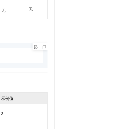
t.diy 一步搞定创意建站
构建大模型应用的安全防护体系
无
通过自然语言交互简化开发流程,全栈开发支持
通过阿里云安全产品对 AI 应用进行安全防护
无
示例值
3