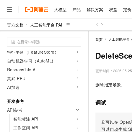
交互式建模（DSW）
大模型
产品
解决方案
权益
定价
分布式训练（DLC）
官方文档
人工智能平台 PAI
可视化建模（Designer)
大模型
产品
解决方案
权益
定价
云市场
伙伴
服务
了解阿里云
精选产品
精选解决方案
普惠上云
产品定价
精选商城
成为销售伙伴
售前咨询
为什么选择阿里云
大模型应用开发（LangStudio）
千问AI平台
人工智能平台 P
首页
了解云产品的定价详情
个性化推荐（PAI-Rec）
大模型服务平台百炼
千问办公，解锁你的工作
普惠上云 官方力荐
分销伙伴
在线服务
网站建设
什么是云计算
大
特征平台（FeatureStore）
大模型服务与应用平台
企业级Agent产品，直接
云服务器38元/年起，超
DeleteS
咨询伙伴
多端小程序
技术领先
云上成本管理
自动机器学习（AutoML)
售后服务
千问大模型
Agency Agents：拥
官方推荐返现计划
大模型
大模型
精选产品
精选解决方案
Salesforce 国际版订阅
稳定可靠
Responsible AI
管理和优化成本
多元化、高性能、安全可靠
推荐新用户得奖励，单订单
更新时间：
2026-05-25
销售伙伴合作计划
自助服务
友盟天域
安全合规
人工智能与机器学习
AI
真武 PPU
文本生成
无影云电脑
HappyHorse 打造一
云工开物
删除指定场景。
无影生态合作计划
在线服务
AI加速
观测云
分析师报告
随时随地安全接入的云上超
高校专属算力普惠，学生认
计算
互联网应用开发
Qwen3.8-Max
HOT
Salesforce On Alibaba C
工单服务
智能体时代全能旗舰模型
Tuya 物联网平台阿里云
研究报告与白皮书
云解析DNS
快速拥有专属 OpenClaw
开发参考
Consulting Partner 合
调试
大数据
容器
免费试用
短信专区
蓝凌 OA
Qwen3.7-Plus
API参考
AI 大模型销售与服务生
现代化应用
存储
天池大赛
能看、能想、能动手的多模
云原生大数据计算服务 Max
解决方案免费试用 新老
智能标注 API
电子合同
您可以在
OpenA
面向分析的企业级SaaS模
最高领取价值200元试用
安全
网络与CDN
工作空间 API
AI 算法大赛
Qwen3-VL-Plus
可以自动生成
S
畅捷通