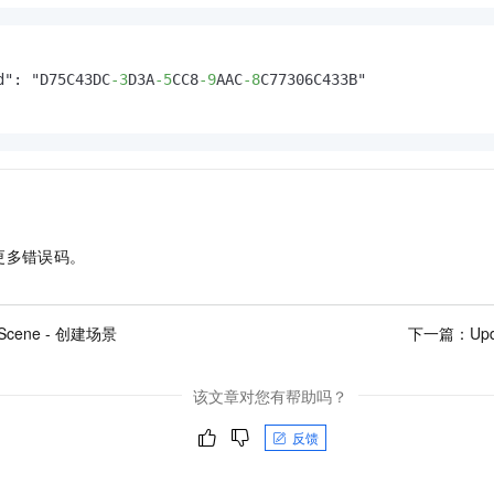
d": "D75C43DC
-3
D3A
-5
CC8
-9
AAC
-8
C77306C433B"

更多错误码。
eScene - 创建场景
下一篇：
Up
该文章对您有帮助吗？
反馈