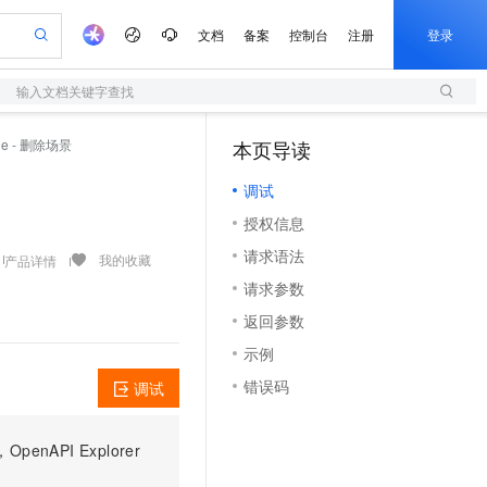
文档
备案
控制台
注册
登录
输入文档关键字查找
验
作计划
器
AI 活动
专业服务
服务伙伴合作计划
开发者社区
加入我们
服务平台百炼
阿里云 OPC 创新助力计划
ene - 删除场景
本页导读
（1）
一站式生成采购清单，支持单品或批量购买
S
io：打造专属 AI 语音助手
S产品伙伴计划（繁花）
峰会
造的大模型服务与应用开发平台
轻量应用服务器
一句话生成原生可编辑精美 PPT 文稿
AI 生产力先锋
Al MaaS 服务伙伴赋能合作
域名
博文
Careers
至高可申请百万元
调试
性可伸缩的云计算服务
开启高性价比 AI 编程新体验
Qwen-Audio-3.0-Realtime 端到端实时语音角色扮演
输入一句话想法, 轻松生成专业的 PPT
先锋实践拓展 AI 生产力的边界
快速构建应用程序和网站，即刻迈出上云第一步
Token 补贴，五大权
计划
海大会
伙伴信用分合作计划
商标
问答
社会招聘
授权信息
益加速 OPC 成功
S
eek-V4-Pro
数字证书管理服务（原SSL证书）
一键部署幻兽帕鲁游戏服务器
飞天发布时刻
HOT
划
备案
电子书
校园招聘
请求语法
pSeek-V4-Pro
视频创作，一键激活电商全链路生产力
全托管，含MySQL、PostgreSQL、SQL Server、MariaDB多引擎
实现全站HTTPS，呈现可信的WEB访问
一键购买专属联机服务器，轻松开启游戏
所见，即是所愿
我的收藏
产品详情
更多支持
划
公司注册
镜像站
请求参数
视频生成
语音识别与合成
专属 QwenPaw
短信服务
漫剧工坊：一站式动画创作平台
AI 实训营
HOT
合作伙伴培训与认证
返回参数
划
上云迁移
的智能体编程平台
站生成，高效打造优质广告素材
从聊天伙伴进化为能主动干活的本地数字员工
快速生产连贯的高质量长漫剧
从基础到进阶，Agent 创客手把手教你
国内短信简单易用，安全可靠，秒级触达，全球覆盖200+国家和地区。
e-1.1-T2V
Qwen3-TTS-Flash
lScope
我要反馈
查询合作伙伴
示例
畅细腻的高质量视频
离线语音合成大模型，多语言方言自适应，低延迟高稳定
n Alibaba Cloud ISV 合作
代维服务
olarDB
建企业门户网站
大数据开发治理平台 DataWorks
10 分钟搭建微信、支付宝小程序
错误码
调试
创新加速
ope
登录合作伙伴管理后台
我要建议
站，无忧落地极速上线
以可视化方式快速构建移动和 PC 门户网站
100%兼容MySQL、PostgreSQL，兼容Oracle，支持集中和分布式
高效部署网站，快速应用到小程序
Data Agent 驱动的一站式 Data+AI 开发治理平台
e-1.1-I2V
Cosyvoice-V3-Flash
安全
畅自然，细节丰富
高表现力语音合成大模型，语音克隆听感自然
我要投诉
上云场景组合购
伴
PI Explorer
边界网络安全防护产品
漫剧创作，剧本、分镜、视频高效生成
覆盖90%+业务场景，专享组合折扣价
2V
VPN
Fun-ASR