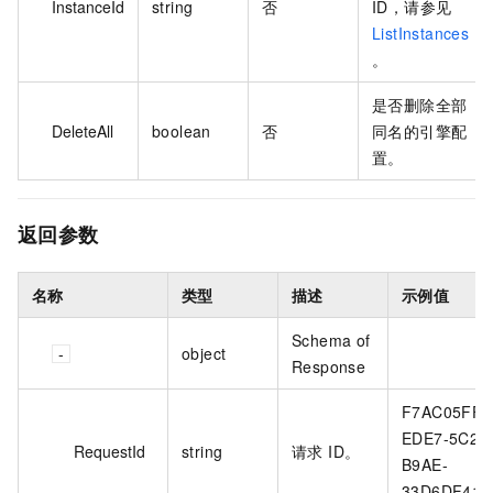
InstanceId
string
否
ID，请参见
ListInstances
。
是否删除全部
DeleteAll
boolean
否
同名的引擎配
置。
返回参数
名称
类型
描述
示例值
Schema of
object
Response
F7AC05FF-
EDE7-5C2B
RequestId
string
请求 ID。
B9AE-
33D6DF417