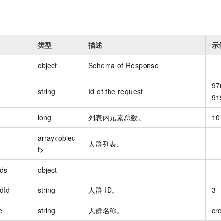
类型
描述
示
object
Schema of Response
97
string
Id of the request
91
long
列表内元素总数。
10
array<objec
人群列表。
t>
ds
object
dId
string
人群 ID。
3
e
string
人群名称。
cr