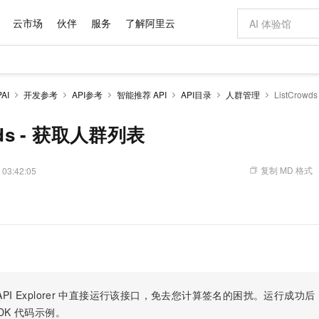
云市场
伙伴
服务
了解阿里云
AI 特惠
数据与 API
成为产品伙伴
企业增值服务
最佳实践
价格计算器
AI 场景体
基础软件
产品伙伴合
阿里云认证
市场活动
配置报价
大模型
AI
开发参考
API参考
智能推荐 API
API目录
人群管理
ListCrow
自助选配和估算价格
步到位
域名与网站
智启 AI 普惠权益
产品生态集成认证中心
企业支持计划
云上春晚
Qwen Audio：打造专属 AI 语音助手
千问官方 MaaS 平台，为开发者和 Agent 而生，新用户赠送 1 亿 + tokens 额度
云服务器 EC
一句话生成原生
AI Coding
阿里云Maa
2026 阿里云
为企业打
数据集
Windows
大模型认证
模型
NEW
NEW
格式还原
值低价云产品抢先购
提供智能易用的域名与建站服务
至高享 1亿+免费 tokens，加速 Al 应用落地
Qwen-Audio-3.0-Realtime 端到端实时语音角色扮演
安全可靠、弹
输入一句话想法,
智能编程，一键
wds - 获取人群列表
产品生态伙伴
专家技术服务
云上奥运之旅
弹性计算合作
阿里云中企出
手机三要素
宝塔 Linux
全部认证
价格优势
开源旗舰模型
对象存储 OSS
即刻拥有 DeepSeek-V4-Pro
阿里云 OPC 创新助力计划
云数据库 RD
一键部署幻兽
AI 电商营销
产品生态伙伴工作台
企业增值服务台
云栖战略参考
云存储合作计
云栖大会
身份实名认证
CentOS
训练营
推动算力普惠，释放技术红利
的大模型服务
最高返9万
真正可用的 1M 上下文,一次完成代码全链路开发
轻松解锁专属 DeepSeek-V4-Pro
至高百万元 Token 补贴，加速一人公司成长
稳定、安全、高性价比、高性能的云存储服务
一键购买专属
从图文生成到
复制 MD 格式
 03:42:05
云上的中国
数据库合作计
活动全景
短信
Docker
图片和
自进化智能体
人工智能平台 PAI
5 分钟轻松部署专属 QwenPaw
Token Plan 模型订阅计划
Qoder
高效搭建 AI
AI 广告创作
企业成长
大模型
NEW
HOT
信息公告
看见新力量
云网络合作计
OCR 文字识别
JAVA
级电脑
越聪明
证享300元代金券
一站式AI开发、训练和推理服务
Qwen3.8-Max 首发尝鲜，限时加量 10 倍，夜间低至2折
从聊天伙伴进化为能主动干活的本地数字员工
面向真实软件
图文、视频一
Kimi-K3
HappyHors
NEW
魔搭 Mode
loud
服务实践
官网公告
Kimi 最新旗舰模型，长程编程与推理利器
让文字生成流
金融模力时刻
Salesforce O
版
发票查验
全能环境
Qoder CN
Claude Code + GStack 打造工程团队
千问办公，限时限量积分加倍
云原生数据库 P
低代码高效构
AI 建站
NEW
作计划
计划
创新中心
魔搭 ModelSc
健康状态
让AI从“聊天伙伴”进化为能干活的“数字员工”
覆盖公网/内网、递归/权威、移动APP等全场景解析服务
安装技能 GStack，拥有专属 AI 工程团队
你的AI工作搭子，覆盖日常办公高频场景
基于千问大模型等，支持代码智能生成、研发智能问答
0 代码专业建
客户案例
天气预报查询
操作系统
Deepseek-v4-pro
HappyHors
态合作计划
态智能体模型
旗舰 MoE 大模型，百万上下文与顶尖推理能力
图生视频，流
Compute
同享
容器服务 Kubernetes 版 ACK
万小智 AI 建站低至 15元/月
云防火墙
AI 短剧/漫剧
快递物流查询
WordPress
成为服务伙
高校合作
PI Explorer
中直接运行该接口，免去您计算签名的困扰。运行成功后，OpenA
式云数据仓库
点，立即开启云上创新
提供一站式管理容器应用的 K8s 服务
送.CN域名，送备案服务码
云原生的云上
AI助力短剧
GLM-5.2
Wan2.7-T
DK
代码示例。
Ubuntu