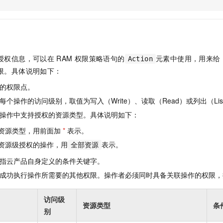
服务生态伙伴
视觉 Coding、空间感知、多模态思考等全面升级
1M上下文，专为长程任务能力而生
云工开物
企业应用
Night Plan 支持 Qwen 3.8-Max
AI 办公
NEW
Red Hat
30+ 款产品免费体验
夜间 5 折，Qwen/Meoo/TokenPlan 客户专享
AI智能应用
科研合作
ERP
堂（旗舰版）
SUSE
智能客服
AI 应用构建
大模型原生
CRM
2个月
自动承接线索
授权信息，可以在
RAM
权限策略语句的
元素中使用，用来给
Action
建站小程序
Qoder
大模型服务平台百炼-应用模版
OA 办公系统
HOT
NEW
限。具体说明如下：
面向真实软件
个人版上线、团队版降价；千问3.8-Max首发发尝鲜
丰富多元化的应用模版和解决方案
力提升
财税管理
模板建站
的权限点。
万有无界
大模型服务平台百炼-智能体
400电话
定制建站
个操作的访问级别，取值为写入（Write）、读取（Read）或列出（Lis
的模型效果
灵活可视化地构建企业级 Agent
操作中支持授权的资源类型。具体说明如下：
方案
广告营销
模板小程序
秒悟
人工智能平台 PAI
资源类型，用前面加
*
表示。
定制小程序
云端极速 AI 
新一代 AI 视频生成模型，深度适配广告营销等场景
AI Native 的算法工程平台，一站式完成建模、训练、推理服务部署
资源级授权的操作，用
表示。
全部资源
APP 开发
指云产品自身定义的条件关键字。
建站系统
成功执行操作所需要的其他权限。操作者必须同时具备关联操作的权限，
AI 应用
10分钟微调：让0.6B模型媲美235B模型
多模态数据信
访问级
资源类型
条
依托云原生高可用架构,实现Dify私有化部署
用1%尺寸在特定领域达到大模型90%以上效果
别