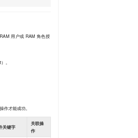
文戏情感细腻自然，动作戏激烈拳拳到肉，实现更强表演能力
支持中英文自由切换，具备更强的噪声鲁棒性
云聚AI 严选权益
SSL 证书
，一键激活高效办公新体验
精选AI产品，从模型到应用全链提效
堡垒机
AI 用量加速计划
应用
防火墙
、识别商机，让客服更高效、服务更出色。
新老同享，达量后返
RAM
用户或
RAM
角色授
千问办公
主机安全
NEW
的智能体编程平台
一站式AI生产力平台
AI 应用及服务市场
伶鹊
t）。
企业级人与Agent协作平台，接入和调度多个数字员工
智能客服平台，对话机器人、对话分析、智能外呼
AI 应用
大模型服务平台百炼 - 全妙
大模型
应用创作平台
多模态内容创作工具，已接入 DeepSeek
自然语言处理
数据标注
操作才能成功。
机器学习
息提取
与 AI 智能体进行实时音视频通话
关联操
件关键字
从文本、图片、视频中提取结构化的属性信息
构建支持视频理解的 AI 音视频实时通话应用
作