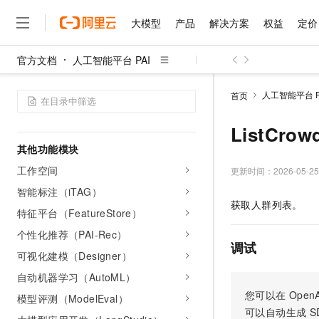
模型管理
大模型
产品
解决方案
权益
定价
镜像管理
任务管理
官方文档
人工智能平台 PAI
代码配置
大模型
产品
解决方案
权益
定价
云市场
伙伴
服务
了解阿里云
精选产品
精选解决方案
普惠上云
产品定价
精选商城
成为销售伙伴
售前咨询
为什么选择阿里云
千问AI平台
自定义组件管理
人工智能平台 P
首页
了解云产品的定价详情
大模型服务平台百炼
睿译宝，AI翻译排版一
普惠上云 官方力荐
分销伙伴
在线服务
网站建设
什么是云计算
大
AI资产血缘服务
大模型服务与应用平台
上传文档即自动完成翻译和
云服务器38元/年起，超
ListCro
咨询伙伴
多端小程序
技术领先
云上成本管理
售后服务
其他功能模块
千问大模型
GLM-5.2：长任务时代
官方推荐返现计划
大模型
大模型
精选产品
精选解决方案
Salesforce 国际版订阅
稳定可靠
管理和优化成本
工作空间
多元化、高性能、安全可靠
推荐新用户得奖励，单订单
更新时间：
2026-05-25
销售伙伴合作计划
自助服务
友盟天域
安全合规
人工智能与机器学习
AI
文本生成
智能标注（iTAG）
无影云电脑
Hermes Agent，打造
云工开物
获取人群列表。
无影生态合作计划
在线服务
特征平台（FeatureStore）
观测云
分析师报告
随时随地安全接入的云上超
自主进化，持久记忆，越用
高校专属算力普惠，学生认
计算
互联网应用开发
Qwen3.8-Max
HOT
Salesforce On Alibaba C
工单服务
个性化推荐（PAI-Rec）
智能体时代全能旗舰模型
Tuya 物联网平台阿里云
研究报告与白皮书
云解析DNS
快速拥有专属 OpenClaw
Consulting Partner 合
调试
大数据
容器
免费试用
可视化建模（Designer）
短信专区
蓝凌 OA
Qwen3.7-Plus
AI 大模型销售与服务生
现代化应用
存储
自动机器学习（AutoML）
天池大赛
能看、能想、能动手的多模
云原生大数据计算服务 Max
解决方案免费试用 新老
电子合同
您可以在
OpenA
模型评测（ModelEval）
面向分析的企业级SaaS模
最高领取价值200元试用
安全
网络与CDN
AI 算法大赛
Qwen3-VL-Plus
可以自动生成
S
畅捷通