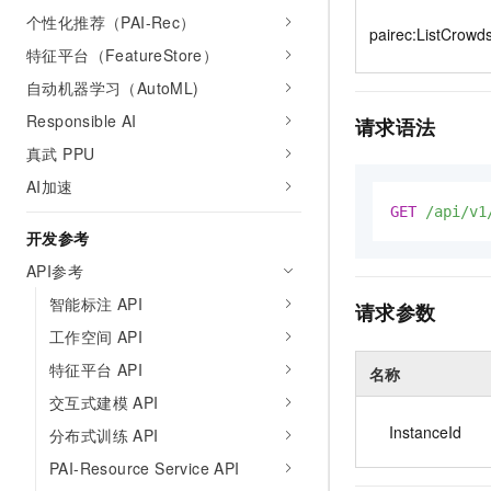
10 分钟在聊天系统中增加
个性化推荐（PAI-Rec）
专有云
pairec:ListCrowd
特征平台（FeatureStore）
自动机器学习（AutoML)
Responsible AI
请求语法
真武 PPU
AI加速
GET
/api/v1
开发参考
API参考
智能标注 API
请求参数
工作空间 API
特征平台 API
名称
交互式建模 API
InstanceId
分布式训练 API
PAI-Resource Service API