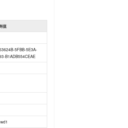
例值
63624B-5FBB-5E3A-
93-B1ADB554CEAE
owd1