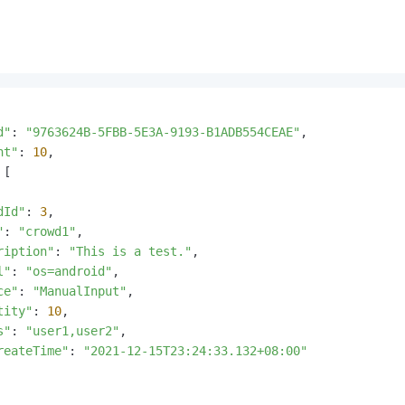
d"
: 
"9763624B-5FBB-5E3A-9193-B1ADB554CEAE"
,

nt"
: 
10
,

[

dId"
: 
3
,

"
: 
"crowd1"
,

ription"
: 
"This is a test."
,

l"
: 
"os=android"
,

ce"
: 
"ManualInput"
,

tity"
: 
10
,

s"
: 
"user1,user2"
,

reateTime"
: 
"2021-12-15T23:24:33.132+08:00"