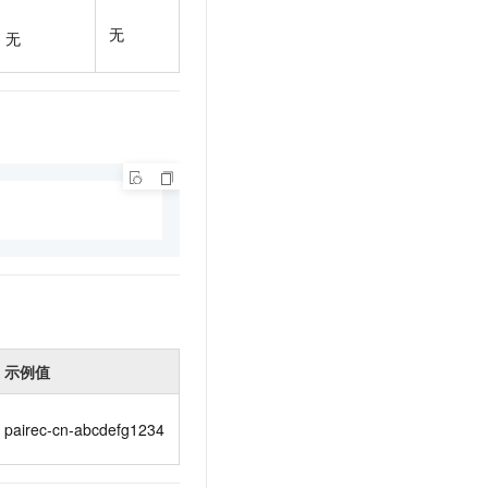
t.diy 一步搞定创意建站
构建大模型应用的安全防护体系
无
通过自然语言交互简化开发流程,全栈开发支持
通过阿里云安全产品对 AI 应用进行安全防护
无
示例值
pairec-cn-abcdefg1234