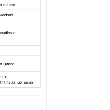
s is a test.
=android
nualInput
er1,user2
21-12-
T23:24:33.132+08:00