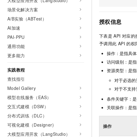
大模型应用开发（LangStudio）
AI 产品 免费试用
网络
安全
云开发大赛
场景化解决方案
Tableau 订阅
1亿+ 大模型 tokens 和 
可观测
入门学习赛
A/B实验（ABTest）
中间件
AI空中课堂在线直播课
授权信息
140+云产品 免费试用
大模型服务
AI加速
上云与迁云
产品新客免费试用，最长1
数据库
下表是
API
对应的
PAI-PPU
生态解决方案
千问AI平台-Token Plan
企业出海
大模型ACA认证体验
予调用此
API
的权
大数据计算
通用功能
助力企业全员 AI 认知与能
行业生态解决方案
操作：是指具体
政企业务
更多能力
媒体服务
千问AI平台-模型体验
开发者生态解决方案
访问级别：是指每
在线体验全尺寸、多种模态
企业服务与云通信
实践教程
资源类型：是指
AI 开发和 AI 应用解决
Happy 系列大模型
查找指引
对于必选的
域名与网站
Model Gallery
对于不支持
终端用户计算
模型在线服务（EAS）
条件关键字：是
Serverless
交互式建模（DSW）
关联操作：是指
大模型解决方案
分布式训练（DLC）
开发工具
快速部署 Dify，高效搭建 
可视化建模（Designer)
操作
迁移与运维管理
大模型应用开发（LangStudio）