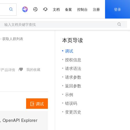
文档
备案
控制台
注册
登录
输入文档关键字查找
验
作计划
器
AI 活动
专业服务
服务伙伴合作计划
开发者社区
加入我们
服务平台百炼
阿里云 OPC 创新助力计划
ds - 获取人群列表
本页导读
（1）
一站式生成采购清单，支持单品或批量购买
S
可编辑精美 PPT 文稿
S产品伙伴计划（繁花）
峰会
造的大模型服务与应用开发平台
轻量应用服务器
Agency Agents：拥有专属领域专家
AI 生产力先锋
Al MaaS 服务伙伴赋能合作
域名
博文
Careers
至高可申请百万元
调试
性可伸缩的云计算服务
 轻松生成专业的 PPT
开启高性价比 AI 编程新体验
先锋实践拓展 AI 生产力的边界
快速构建应用程序和网站，即刻迈出上云第一步
多领域专家智能体,一键组建 AI 虚拟交付团队
Token 补贴，五大权
计划
海大会
伙伴信用分合作计划
商标
问答
社会招聘
授权信息
益加速 OPC 成功
S
帕鲁游戏服务器
数字证书管理服务（原SSL证书）
HappyHorse 打造一站式影视创作平台
飞天发布时刻
HOT
划
备案
电子书
校园招聘
请求语法
联机服务器，轻松开启游戏
视频创作，一键激活电商全链路生产力
全托管，含MySQL、PostgreSQL、SQL Server、MariaDB多引擎
实现全站 HTTPS，呈现可信的 Web 访问
所见，即是所愿
可视化编排打通从文字构思到成片全链路闭环
我的收藏
产品详情
更多支持
划
公司注册
镜像站
请求参数
视频生成
语音识别与合成
 智能体与工作流应用
短信服务
漫剧工坊：一站式动画创作平台
AI 实训营
合作伙伴培训与认证
返回参数
划
上云迁移
的智能体编程平台
站生成，高效打造优质广告素材
通过阿里云百炼高效搭建AI应用,助力高效开发
快速生产连贯的高质量长漫剧
从基础到进阶，Agent 创客手把手教你
国内短信简单易用，安全可靠，秒级触达，全球覆盖200+国家和地区。
e-1.1-T2V
Qwen3-TTS-Flash
lScope
我要反馈
查询合作伙伴
示例
畅细腻的高质量视频
离线语音合成大模型，多语言方言自适应，低延迟高稳定
n Alibaba Cloud ISV 合作
代维服务
olarDB
建企业门户网站
大数据开发治理平台 DataWorks
10 分钟搭建微信、支付宝小程序
错误码
调试
创新加速
ope
登录合作伙伴管理后台
我要建议
站，无忧落地极速上线
以可视化方式快速构建移动和 PC 门户网站
100%兼容MySQL、PostgreSQL，兼容Oracle，支持集中和分布式
高效部署网站，快速应用到小程序
Data Agent 驱动的一站式 Data+AI 开发治理平台
e-1.1-I2V
Cosyvoice-V3-Flash
变更历史
安全
畅自然，细节丰富
高表现力语音合成大模型，语音克隆听感自然
我要投诉
上云场景组合购
伴
PI Explorer
边界网络安全防护产品
漫剧创作，剧本、分镜、视频高效生成
覆盖90%+业务场景，专享组合折扣价
2V
VPN
Fun-ASR