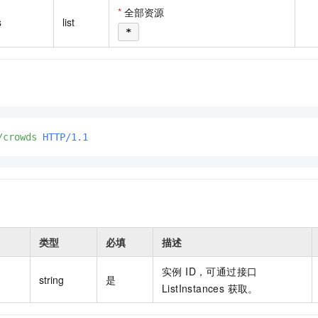
一个 AI 助手
即刻拥有 DeepSeek-R1 满血版
超强辅助，Bol
*
全部资源
s
list
在企业官网、通讯软件中为客户提供 AI 客服
多种方案随心选，轻松解锁专属 DeepSeek
*
/crowds
HTTP/1.1
类型
必填
描述
实例 ID，可通过接口
string
是
ListInstances 获取。