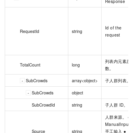
Response
Id of the
RequestId
string
request
列表内元素总
TotalCount
long
数。
SubCrowds
array<object>
子人群列表。
SubCrowds
object
SubCrowdId
string
子人群 ID。
人群来源。 ●
ManualInput-
Source
string
手工输入 ●