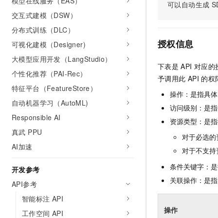
模型在线服务（EAS）
可以自动生成
S
AI 产品 免费试用
网络
安全
云开发大赛
交互式建模（DSW）
Tableau 订阅
1亿+ 大模型 tokens 和 
可观测
入门学习赛
分布式训练（DLC）
中间件
AI空中课堂在线直播课
140+云产品 免费试用
大模型服务
授权信息
可视化建模（Designer)
上云与迁云
产品新客免费试用，最长1
数据库
大模型应用开发（LangStudio）
生态解决方案
千问AI平台-Token Plan
下表是
API
对应的
企业出海
大模型ACA认证体验
大数据计算
个性化推荐（PAI-Rec）
予调用此
API
的权
助力企业全员 AI 认知与能
行业生态解决方案
政企业务
特征平台（FeatureStore）
媒体服务
千问AI平台-模型体验
操作：是指具体
开发者生态解决方案
自动机器学习（AutoML)
在线体验全尺寸、多种模态
访问级别：是指每
企业服务与云通信
AI 开发和 AI 应用解决
Responsible AI
资源类型：是指
Happy 系列大模型
域名与网站
真武 PPU
对于必选的
AI加速
终端用户计算
对于不支持
条件关键字：是
Serverless
开发参考
大模型解决方案
关联操作：是指
API参考
开发工具
快速部署 Dify，高效搭建 
智能标注 API
迁移与运维管理
操作
工作空间 API