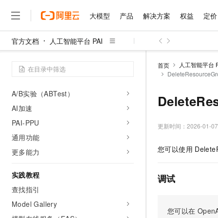
个性化推荐（PAI-Rec）
大模型
产品
解决方案
权益
定价
可视化建模（Designer）
自动机器学习（AutoML）
官方文档
人工智能平台 PAI
模型评测（ModelEval）
大模型
产品
解决方案
权益
定价
云市场
伙伴
服务
了解阿里云
精选产品
精选解决方案
普惠上云
产品定价
精选商城
成为销售伙伴
售前咨询
为什么选择阿里云
千问AI平台
大模型应用开发（LangStudio）
人工智能平台 P
首页
了解云产品的定价详情
DeleteResource
大模型服务平台百炼
千问办公，解锁你的工作
普惠上云 官方力荐
分销伙伴
在线服务
网站建设
什么是云计算
大
场景化解决方案
大模型服务与应用平台
企业级Agent产品，直接
云服务器38元/年起，超
咨询伙伴
多端小程序
技术领先
A/B实验（ABTest）
DeleteR
云上成本管理
售后服务
千问大模型
Agency Agents：拥
官方推荐返现计划
大模型
大模型
AI加速
精选产品
精选解决方案
Salesforce 国际版订阅
稳定可靠
管理和优化成本
多元化、高性能、安全可靠
推荐新用户得奖励，单订单
销售伙伴合作计划
PAI-PPU
自助服务
更新时间：
2026-01-07
友盟天域
安全合规
人工智能与机器学习
AI
文本生成
无影云电脑
HappyHorse 打造一
云工开物
通用功能
无影生态合作计划
在线服务
观测云
分析师报告
随时随地安全接入的云上超
高校专属算力普惠，学生认
计算
互联网应用开发
您可以使用
Delete
Qwen3.8-Max
更多能力
HOT
Salesforce On Alibaba C
工单服务
智能体时代全能旗舰模型
Tuya 物联网平台阿里云
研究报告与白皮书
云解析DNS
快速拥有专属 OpenClaw
Consulting Partner 合
大数据
容器
免费试用
实践教程
短信专区
调试
蓝凌 OA
Qwen3.7-Plus
AI 大模型销售与服务生
现代化应用
存储
查找指引
天池大赛
能看、能想、能动手的多模
云原生大数据计算服务 Max
解决方案免费试用 新老
电子合同
Model Gallery
面向分析的企业级SaaS模
最高领取价值200元试用
安全
网络与CDN
您可以在
OpenA
AI 算法大赛
Qwen3-VL-Plus
畅捷通