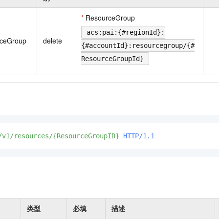
一个 AI 助手
即刻拥有 DeepSeek-R1 满血版
超强辅助，Bol
在企业官网、通讯软件中为客户提供 AI 客服
多种方案随心选，轻松解锁专属 DeepSeek
*
ResourceGroup
acs:pai:{#regionId}:
rceGroup
delete
{#accountId}:resourcegroup/{#
ResourceGroupId}
/v1/resources/{ResourceGroupID}
HTTP/1.1
类型
必填
描述