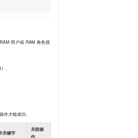
文戏情感细腻自然，动作戏激烈拳拳到肉，实现更强表演能力
支持中英文自由切换，具备更强的噪声鲁棒性
云聚AI 严选权益
SSL 证书
，一键激活高效办公新体验
精选AI产品，从模型到应用全链提效
堡垒机
AI 用量加速计划
应用
防火墙
、识别商机，让客服更高效、服务更出色。
新老同享，达量后返
千问办公
主机安全
NEW
RAM
用户或
RAM
角色授
的智能体编程平台
一站式AI生产力平台
AI 应用及服务市场
伶鹊
企业级人与Agent协作平台，接入和调度多个数字员工
智能客服平台，对话机器人、对话分析、智能外呼
t）。
AI 应用
大模型服务平台百炼 - 全妙
大模型
应用创作平台
多模态内容创作工具，已接入 DeepSeek
自然语言处理
数据标注
操作才能成功。
机器学习
息提取
与 AI 智能体进行实时音视频通话
关联操
从文本、图片、视频中提取结构化的属性信息
构建支持视频理解的 AI 音视频实时通话应用
件关键字
作