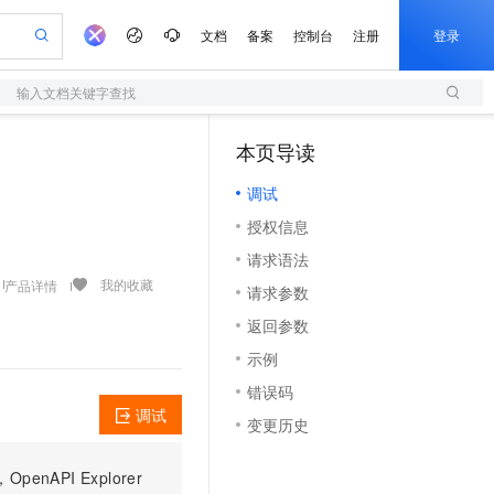
文档
备案
控制台
注册
登录
输入文档关键字查找
验
作计划
器
AI 活动
专业服务
服务伙伴合作计划
开发者社区
加入我们
服务平台百炼
阿里云 OPC 创新助力计划
本页导读
（1）
一站式生成采购清单，支持单品或批量购买
S
io：打造专属 AI 语音助手
S产品伙伴计划（繁花）
峰会
造的大模型服务与应用开发平台
轻量应用服务器
一句话生成原生可编辑精美 PPT 文稿
AI 生产力先锋
Al MaaS 服务伙伴赋能合作
域名
博文
Careers
至高可申请百万元
调试
性可伸缩的云计算服务
开启高性价比 AI 编程新体验
Qwen-Audio-3.0-Realtime 端到端实时语音角色扮演
输入一句话想法, 轻松生成专业的 PPT
先锋实践拓展 AI 生产力的边界
快速构建应用程序和网站，即刻迈出上云第一步
Token 补贴，五大权
计划
海大会
伙伴信用分合作计划
商标
问答
社会招聘
授权信息
益加速 OPC 成功
S
eek-V4-Pro
数字证书管理服务（原SSL证书）
一键部署幻兽帕鲁游戏服务器
飞天发布时刻
HOT
划
备案
电子书
校园招聘
请求语法
pSeek-V4-Pro
视频创作，一键激活电商全链路生产力
全托管，含MySQL、PostgreSQL、SQL Server、MariaDB多引擎
实现全站HTTPS，呈现可信的WEB访问
一键购买专属联机服务器，轻松开启游戏
所见，即是所愿
更多支持
我的收藏
产品详情
划
公司注册
镜像站
请求参数
视频生成
语音识别与合成
专属 QwenPaw
短信服务
漫剧工坊：一站式动画创作平台
AI 实训营
HOT
合作伙伴培训与认证
返回参数
划
上云迁移
的智能体编程平台
站生成，高效打造优质广告素材
从聊天伙伴进化为能主动干活的本地数字员工
快速生产连贯的高质量长漫剧
从基础到进阶，Agent 创客手把手教你
国内短信简单易用，安全可靠，秒级触达，全球覆盖200+国家和地区。
e-1.1-T2V
Qwen3-TTS-Flash
lScope
我要反馈
查询合作伙伴
示例
畅细腻的高质量视频
离线语音合成大模型，多语言方言自适应，低延迟高稳定
n Alibaba Cloud ISV 合作
代维服务
olarDB
建企业门户网站
大数据开发治理平台 DataWorks
10 分钟搭建微信、支付宝小程序
错误码
创新加速
ope
登录合作伙伴管理后台
我要建议
站，无忧落地极速上线
以可视化方式快速构建移动和 PC 门户网站
100%兼容MySQL、PostgreSQL，兼容Oracle，支持集中和分布式
高效部署网站，快速应用到小程序
Data Agent 驱动的一站式 Data+AI 开发治理平台
e-1.1-I2V
Cosyvoice-V3-Flash
调试
变更历史
安全
畅自然，细节丰富
高表现力语音合成大模型，语音克隆听感自然
我要投诉
上云场景组合购
伴
边界网络安全防护产品
漫剧创作，剧本、分镜、视频高效生成
覆盖90%+业务场景，专享组合折扣价
PI Explorer
2V
VPN
Fun-ASR