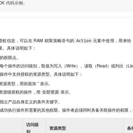
服务生态伙伴
视觉 Coding、空间感知、多模态思考等全面升级
1M上下文，专为长程任务能力而生
DK
代码示例。
云工开物
企业应用
Night Plan 支持 Qwen 3.8-Max
AI 办公
NEW
Red Hat
30+ 款产品免费体验
夜间 5 折，Qwen/Meoo/TokenPlan 客户专享
AI智能应用
科研合作
ERP
堂（旗舰版）
SUSE
智能客服
AI 应用构建
大模型原生
CRM
2个月
自动承接线索
建站小程序
Qoder
大模型服务平台百炼-应用模版
OA 办公系统
HOT
NEW
授权信息，可以在
RAM
权限策略语句的
元素中使用，用来给
Action
面向真实软件
个人版上线、团队版降价；千问3.8-Max首发发尝鲜
丰富多元化的应用模版和解决方案
限。具体说明如下：
力提升
财税管理
模板建站
万有无界
大模型服务平台百炼-智能体
的权限点。
400电话
定制建站
的模型效果
灵活可视化地构建企业级 Agent
个操作的访问级别，取值为写入（Write）、读取（Read）或列出（Lis
方案
广告营销
模板小程序
操作中支持授权的资源类型。具体说明如下：
秒悟
人工智能平台 PAI
定制小程序
云端极速 AI 
新一代 AI 视频生成模型，深度适配广告营销等场景
AI Native 的算法工程平台，一站式完成建模、训练、推理服务部署
资源类型，用前面加
*
表示。
资源级授权的操作，用
表示。
APP 开发
全部资源
指云产品自身定义的条件关键字。
建站系统
成功执行操作所需要的其他权限。操作者必须同时具备关联操作的权限，
AI 应用
10分钟微调：让0.6B模型媲美235B模型
多模态数据信
访问级
依托云原生高可用架构,实现Dify私有化部署
用1%尺寸在特定领域达到大模型90%以上效果
资源类型
条
别