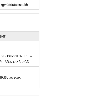
rgvl9d6utwcscukh
例值
82BD0D-21E1-5F9B-
A0-AB07485B03CD
vl9d6utwcscukh