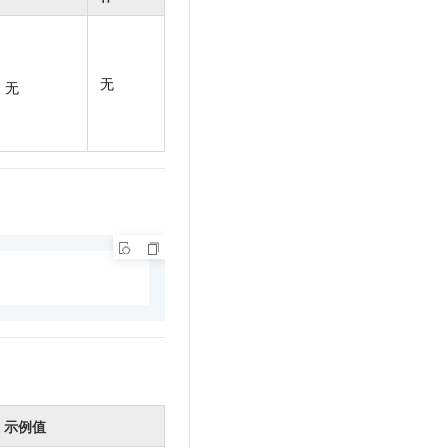
t.diy 一步搞定创意建站
构建大模型应用的安全防护体系
通过自然语言交互简化开发流程,全栈开发支持
通过阿里云安全产品对 AI 应用进行安全防护
无
无
示例值