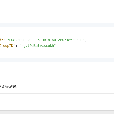
d"
:
"F082BD0D-21E1-5F9B-81A0-AB07485B03CD"
,
GroupID"
:
"rgvl9d6utwcscukh"
更多错误码。