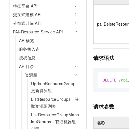
10 分钟在聊天系统中增加
特征平台 API
专有云
交互式建模 API
分布式训练 API
pai:DeleteResou
PAI-Resource Service API
API概览
服务接入点
请求语法
授权信息
API目录
资源组
DELETE
/api
UpdateResourceGroup -
更新资源组
ListResourceGroups - 获
请求参数
取资源组列表
ListResourceGroupMach
ineGroups - 获取机器组
名称
列表