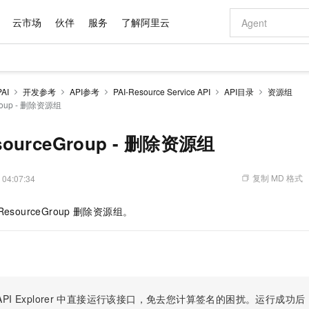
云市场
伙伴
服务
了解阿里云
AI 特惠
数据与 API
成为产品伙伴
企业增值服务
最佳实践
价格计算器
AI 场景体
基础软件
产品伙伴合
阿里云认证
市场活动
配置报价
大模型
AI
开发参考
API参考
PAI-Resource Service API
API目录
资源组
自助选配和估算价格
Group - 删除资源组
新方式
域名与网站
睿译宝，AI翻译排版一步到位
智启 AI 普惠权益
产品生态集成认证中心
企业支持计划
云上春晚
千问官方 MaaS 平台，为开发者和 Agent 而生，新用户赠送 1 亿 + tokens 额度
云服务器 EC
Qwen Aud
AI Coding
阿里云Maa
2026 阿里云
为企业打
数据集
Windows
大模型认证
模型
NEW
NEW
交付可用成果
值低价云产品抢先购
提供智能易用的域名与建站服务
上传文档即自动完成翻译和格式还原
至高享 1亿+免费 tokens，加速 Al 应用落地
安全可靠、弹
智能编程，一键
产品生态伙伴
专家技术服务
云上奥运之旅
弹性计算合作
阿里云中企出
手机三要素
宝塔 Linux
全部认证
esourceGroup - 删除资源组
价格优势
有专属领域专家
对象存储 OSS
GLM-5.2：长任务时代开源旗舰模型
阿里云 OPC 创新助力计划
云数据库 RD
即刻拥有 DeepS
AI 电商营销
产品生态伙伴工作台
企业增值服务台
云栖战略参考
云存储合作计
云栖大会
身份实名认证
CentOS
训练营
推动算力普惠，释放技术红利
的大模型服务
最高返9万
多领域专家智能体,一键组建 AI 虚拟交付团队
至高百万元 Token 补贴，加速一人公司成长
稳定、安全、高性价比、高性能的云存储服务
真正可用的 1M 上下文,一次完成代码全链路开发
轻松解锁专属 Dee
从图文生成到
复制 MD 格式
 04:07:34
云上的中国
数据库合作计
活动全景
短信
Docker
图片和
站式影视创作平台
人工智能平台 PAI
Hermes Agent，打造自进化智能体
Token Plan 模型订阅计划
Qoder
5 分钟轻松部署
AI 广告创作
企业成长
大模型
NEW
信息公告
看见新力量
云网络合作计
OCR 文字识别
JAVA
级电脑
证享300元代金券
可视化编排打通从文字构思到成片全链路闭环
一站式AI开发、训练和推理服务
自主进化，持久记忆，越用越聪明
Qwen3.8-Max 首发尝鲜，限时加量 10 倍，夜间低至2折
面向真实软件
图文、视频一
ResourceGroup
删除资源组。
Kimi-K3
HappyHors
NEW
魔搭 Mode
loud
服务实践
官网公告
Kimi 最新旗舰模型，长程编程与推理利器
让文字生成流
金融模力时刻
Salesforce O
版
发票查验
全能环境
Qoder CN
Claude Code + GStack 打造工程团队
千问办公，限时限量积分加倍
云原生数据库 P
低代码高效构
AI 建站
NEW
作计划
计划
创新中心
魔搭 ModelSc
健康状态
让AI从“聊天伙伴”进化为能干活的“数字员工”
覆盖公网/内网、递归/权威、移动APP等全场景解析服务
安装技能 GStack，拥有专属 AI 工程团队
你的AI工作搭子，覆盖日常办公高频场景
基于千问大模型等，支持代码智能生成、研发智能问答
0 代码专业建
客户案例
天气预报查询
操作系统
Deepseek-v4-pro
HappyHors
态合作计划
态智能体模型
旗舰 MoE 大模型，百万上下文与顶尖推理能力
图生视频，流
Compute
同享
容器服务 Kubernetes 版 ACK
万小智 AI 建站低至 15元/月
云防火墙
AI 短剧/漫剧
快递物流查询
WordPress
成为服务伙
高校合作
式云数据仓库
点，立即开启云上创新
提供一站式管理容器应用的 K8s 服务
送.CN域名，送备案服务码
云原生的云上
AI助力短剧
PI Explorer
中直接运行该接口，免去您计算签名的困扰。运行成功后，OpenA
GLM-5.2
Wan2.7-T
Ubuntu