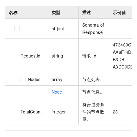
名称
类型
描述
示例值
Schema of
object
Response
473469C7-
AA6F-4DC5
RequestId
string
请求 Id
B3DB-
A3DC0DE3
Nodes
array
节点列表。
Node
节点信息。
符合过滤条
TotalCount
integer
件的节点数
23
量。