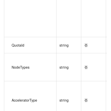
QuotaId
string
否
NodeTypes
string
否
AcceleratorType
string
否