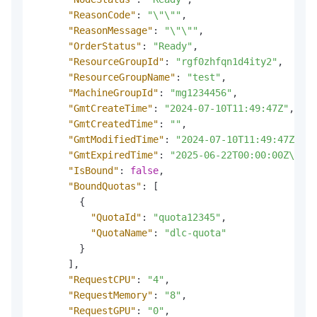
"ReasonCode"
:
"\"\""
,
"ReasonMessage"
:
"\"\""
,
"OrderStatus"
:
"Ready"
,
"ResourceGroupId"
:
"rgf0zhfqn1d4ity2"
,
"ResourceGroupName"
:
"test"
,
"MachineGroupId"
:
"mg1234456"
,
"GmtCreateTime"
:
"2024-07-10T11:49:47Z"
,
"GmtCreatedTime"
:
""
,
"GmtModifiedTime"
:
"2024-07-10T11:49:47Z"
,
"GmtExpiredTime"
:
"2025-06-22T00:00:00Z\n"
,
"IsBound"
:
false
,
"BoundQuotas"
:
[
{
"QuotaId"
:
"quota12345"
,
"QuotaName"
:
"dlc-quota"
}
]
,
"RequestCPU"
:
"4"
,
"RequestMemory"
:
"8"
,
"RequestGPU"
:
"0"
,