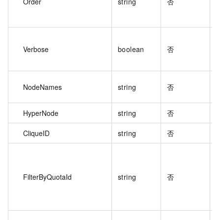
Order
string
否
Verbose
boolean
否
NodeNames
string
否
HyperNode
string
否
CliqueID
string
否
R
FilterByQuotaId
string
否