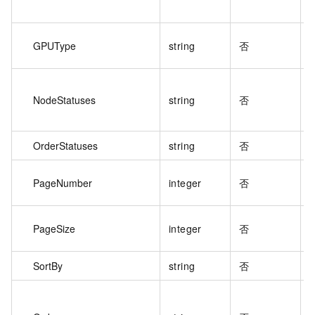
GPUType
string
否
NodeStatuses
string
否
OrderStatuses
string
否
PageNumber
integer
否
PageSize
integer
否
SortBy
string
否