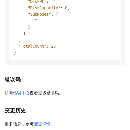
"DiskPL"
:
""
,
"DiskCapacity"
:
0
,
"SubNodes"
:
[
""
]
}
]
,
"TotalCount"
:
23
}
错误码
访问
错误中心
查看更多错误码。
变更历史
更多信息，参考
变更详情
。