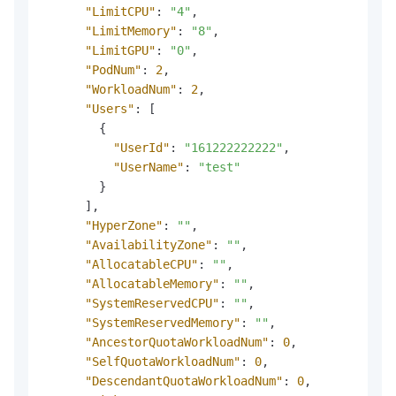
"LimitCPU"
:
"4"
,
"LimitMemory"
:
"8"
,
"LimitGPU"
:
"0"
,
"PodNum"
:
2
,
"WorkloadNum"
:
2
,
"Users"
:
[
{
"UserId"
:
"161222222222"
,
"UserName"
:
"test"
}
]
,
"HyperZone"
:
""
,
"AvailabilityZone"
:
""
,
"AllocatableCPU"
:
""
,
"AllocatableMemory"
:
""
,
"SystemReservedCPU"
:
""
,
"SystemReservedMemory"
:
""
,
"AncestorQuotaWorkloadNum"
:
0
,
"SelfQuotaWorkloadNum"
:
0
,
"DescendantQuotaWorkloadNum"
:
0
,