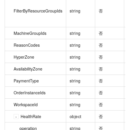
FilterByResourceGroupIds
string
否
MachineGroupIds
string
否
ReasonCodes
string
否
HyperZone
string
否
AvailabilityZone
string
否
PaymentType
string
否
OrderInstanceIds
string
否
WorkspaceId
string
否
HealthRate
object
否
operation
string
否