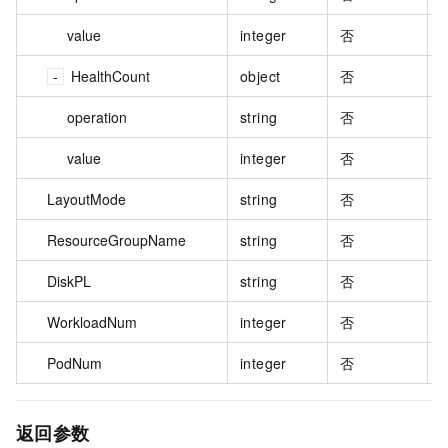
value
integer
否
HealthCount
object
否
operation
string
否
value
integer
否
LayoutMode
string
否
ResourceGroupName
string
否
DiskPL
string
否
WorkloadNum
integer
否
PodNum
integer
否
返回参数