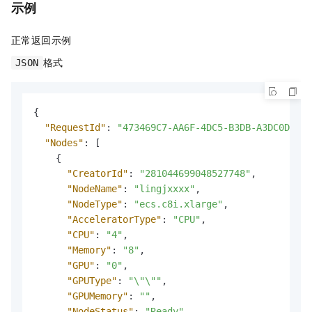
示例
正常返回示例
格式
JSON
{
"RequestId"
:
"473469C7-AA6F-4DC5-B3DB-A3DC0DE3C8
"Nodes"
:
[
{
"CreatorId"
:
"281044699048527748"
,
"NodeName"
:
"lingjxxxx"
,
"NodeType"
:
"ecs.c8i.xlarge"
,
"AcceleratorType"
:
"CPU"
,
"CPU"
:
"4"
,
"Memory"
:
"8"
,
"GPU"
:
"0"
,
"GPUType"
:
"\"\""
,
"GPUMemory"
:
""
,
"NodeStatus"
:
"Ready"
,