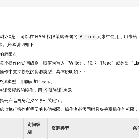
服务生态伙伴
视觉 Coding、空间感知、多模态思考等全面升级
1M上下文，专为长程任务能力而生
云工开物
企业应用
Night Plan 支持 Qwen 3.8-Max
AI 办公
NEW
Red Hat
30+ 款产品免费体验
夜间 5 折，Qwen/Meoo/TokenPlan 客户专享
AI智能应用
科研合作
ERP
堂（旗舰版）
SUSE
智能客服
AI 应用构建
大模型原生
CRM
2个月
自动承接线索
授权信息，可以在
RAM
权限策略语句的
元素中使用，用来给
Action
建站小程序
Qoder
大模型服务平台百炼-应用模版
OA 办公系统
HOT
NEW
限。具体说明如下：
面向真实软件
个人版上线、团队版降价；千问3.8-Max首发发尝鲜
丰富多元化的应用模版和解决方案
力提升
财税管理
模板建站
的权限点。
万有无界
大模型服务平台百炼-智能体
400电话
定制建站
个操作的访问级别，取值为写入（Write）、读取（Read）或列出（Lis
的模型效果
灵活可视化地构建企业级 Agent
操作中支持授权的资源类型。具体说明如下：
方案
广告营销
模板小程序
秒悟
人工智能平台 PAI
资源类型，用前面加
*
表示。
定制小程序
云端极速 AI 
新一代 AI 视频生成模型，深度适配广告营销等场景
AI Native 的算法工程平台，一站式完成建模、训练、推理服务部署
资源级授权的操作，用
表示。
全部资源
APP 开发
指云产品自身定义的条件关键字。
建站系统
成功执行操作所需要的其他权限。操作者必须同时具备关联操作的权限，
AI 应用
10分钟微调：让0.6B模型媲美235B模型
多模态数据信
访问级
资源类型
条
依托云原生高可用架构,实现Dify私有化部署
用1%尺寸在特定领域达到大模型90%以上效果
别