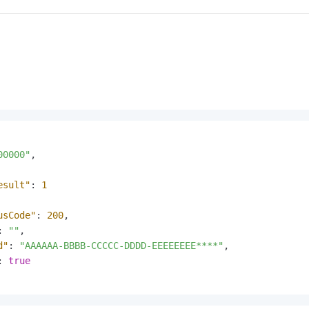
00000"
,
esult"
:
1
usCode"
:
200
,
:
""
,
d"
:
"AAAAAA-BBBB-CCCCC-DDDD-EEEEEEEE****"
,
:
true