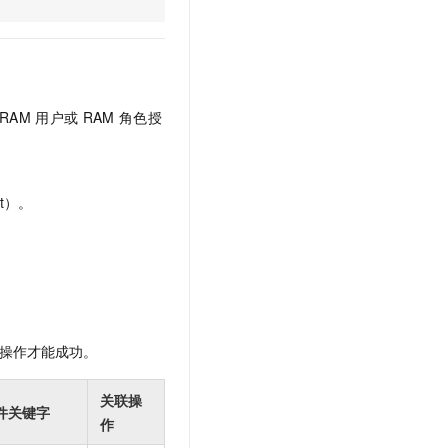
文戏情感细腻自然，动作戏激烈拳拳到肉，实现更强表演能力
支持中英文自由切换，具备更强的噪声鲁棒性
云聚AI 严选权益
SSL 证书
，一键激活高效办公新体验
精选AI产品，从模型到应用全链提效
堡垒机
AI 用量加速计划
应用
防火墙
、识别商机，让客服更高效、服务更出色。
新老同享，达量后返
RAM
用户或
RAM
角色授
千问办公
主机安全
NEW
的智能体编程平台
一站式AI生产力平台
AI 应用及服务市场
伶鹊
t）。
企业级人与Agent协作平台，接入和调度多个数字员工
智能客服平台，对话机器人、对话分析、智能外呼
AI 应用
大模型服务平台百炼 - 全妙
大模型
应用创作平台
多模态内容创作工具，已接入 DeepSeek
自然语言处理
数据标注
操作才能成功。
机器学习
息提取
与 AI 智能体进行实时音视频通话
关联操
件关键字
从文本、图片、视频中提取结构化的属性信息
构建支持视频理解的 AI 音视频实时通话应用
作