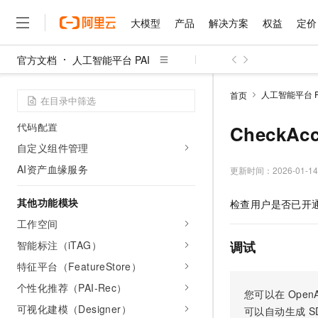
AI资产管理
大模型
产品
解决方案
权益
定价
数据集管理
官方文档
人工智能平台 PAI
模型管理
大模型
产品
解决方案
权益
定价
云市场
伙伴
服务
了解阿里云
精选产品
精选解决方案
普惠上云
产品定价
精选商城
成为销售伙伴
售前咨询
为什么选择阿里云
镜像管理
千问AI平台
人工智能平台 P
首页
了解云产品的定价详情
任务管理
大模型服务平台百炼
千问办公，解锁你的工作
普惠上云 官方力荐
分销伙伴
在线服务
网站建设
什么是云计算
大
大模型服务与应用平台
企业级Agent产品，直接
云服务器38元/年起，超
代码配置
CheckAc
咨询伙伴
多端小程序
技术领先
云上成本管理
自定义组件管理
售后服务
千问大模型
Agency Agents：拥
官方推荐返现计划
大模型
大模型
精选产品
精选解决方案
Salesforce 国际版订阅
稳定可靠
管理和优化成本
AI资产血缘服务
多元化、高性能、安全可靠
推荐新用户得奖励，单订单
更新时间：
2026-01-14
销售伙伴合作计划
自助服务
友盟天域
安全合规
人工智能与机器学习
AI
文本生成
无影云电脑
HappyHorse 打造一
云工开物
其他功能模块
检查用户是否已开
无影生态合作计划
在线服务
观测云
分析师报告
随时随地安全接入的云上超
高校专属算力普惠，学生认
计算
互联网应用开发
Qwen3.8-Max
HOT
工作空间
Salesforce On Alibaba C
工单服务
智能体时代全能旗舰模型
Tuya 物联网平台阿里云
研究报告与白皮书
云解析DNS
快速拥有专属 OpenClaw
Consulting Partner 合
智能标注（iTAG）
调试
大数据
容器
免费试用
短信专区
蓝凌 OA
Qwen3.7-Plus
特征平台（FeatureStore）
AI 大模型销售与服务生
现代化应用
存储
天池大赛
能看、能想、能动手的多模
云原生大数据计算服务 Max
解决方案免费试用 新老
个性化推荐（PAI-Rec）
电子合同
您可以在
OpenA
面向分析的企业级SaaS模
最高领取价值200元试用
安全
网络与CDN
AI 算法大赛
Qwen3-VL-Plus
可视化建模（Designer）
可以自动生成
S
畅捷通