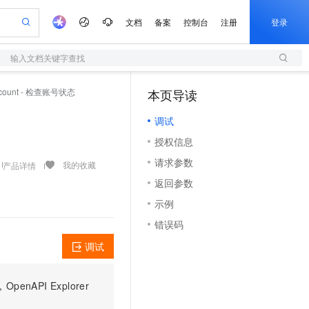
文档
备案
控制台
注册
登录
输入文档关键字查找
验
作计划
器
AI 活动
专业服务
服务伙伴合作计划
开发者社区
加入我们
服务平台百炼
阿里云 OPC 创新助力计划
ccount - 检查账号状态
本页导读
（1）
一站式生成采购清单，支持单品或批量购买
S
io：打造专属 AI 语音助手
S产品伙伴计划（繁花）
峰会
造的大模型服务与应用开发平台
轻量应用服务器
一句话生成原生可编辑精美 PPT 文稿
AI 生产力先锋
Al MaaS 服务伙伴赋能合作
域名
博文
Careers
至高可申请百万元
调试
性可伸缩的云计算服务
开启高性价比 AI 编程新体验
Qwen-Audio-3.0-Realtime 端到端实时语音角色扮演
输入一句话想法, 轻松生成专业的 PPT
先锋实践拓展 AI 生产力的边界
快速构建应用程序和网站，即刻迈出上云第一步
Token 补贴，五大权
计划
海大会
伙伴信用分合作计划
商标
问答
社会招聘
授权信息
益加速 OPC 成功
S
eek-V4-Pro
数字证书管理服务（原SSL证书）
一键部署幻兽帕鲁游戏服务器
飞天发布时刻
HOT
划
备案
电子书
校园招聘
请求参数
pSeek-V4-Pro
视频创作，一键激活电商全链路生产力
全托管，含MySQL、PostgreSQL、SQL Server、MariaDB多引擎
实现全站HTTPS，呈现可信的WEB访问
一键购买专属联机服务器，轻松开启游戏
所见，即是所愿
我的收藏
产品详情
更多支持
划
公司注册
镜像站
返回参数
视频生成
语音识别与合成
专属 QwenPaw
短信服务
漫剧工坊：一站式动画创作平台
AI 实训营
HOT
合作伙伴培训与认证
示例
划
上云迁移
的智能体编程平台
站生成，高效打造优质广告素材
从聊天伙伴进化为能主动干活的本地数字员工
快速生产连贯的高质量长漫剧
从基础到进阶，Agent 创客手把手教你
国内短信简单易用，安全可靠，秒级触达，全球覆盖200+国家和地区。
e-1.1-T2V
Qwen3-TTS-Flash
lScope
我要反馈
查询合作伙伴
错误码
畅细腻的高质量视频
离线语音合成大模型，多语言方言自适应，低延迟高稳定
n Alibaba Cloud ISV 合作
代维服务
olarDB
建企业门户网站
大数据开发治理平台 DataWorks
10 分钟搭建微信、支付宝小程序
调试
创新加速
ope
登录合作伙伴管理后台
我要建议
站，无忧落地极速上线
以可视化方式快速构建移动和 PC 门户网站
100%兼容MySQL、PostgreSQL，兼容Oracle，支持集中和分布式
高效部署网站，快速应用到小程序
Data Agent 驱动的一站式 Data+AI 开发治理平台
e-1.1-I2V
Cosyvoice-V3-Flash
安全
畅自然，细节丰富
高表现力语音合成大模型，语音克隆听感自然
我要投诉
上云场景组合购
伴
PI Explorer
边界网络安全防护产品
漫剧创作，剧本、分镜、视频高效生成
覆盖90%+业务场景，专享组合折扣价
2V
VPN
Fun-ASR