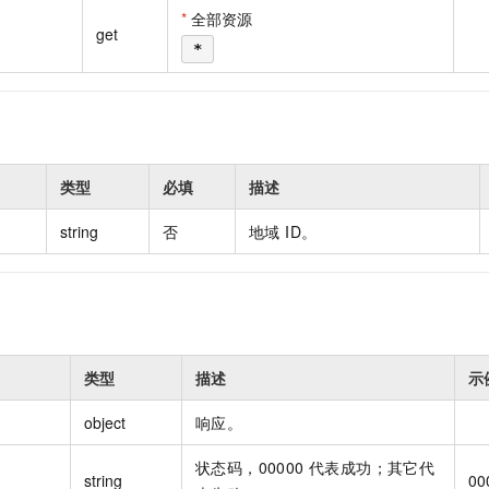
一个 AI 助手
即刻拥有 DeepSeek-R1 满血版
超强辅助，Bol
*
全部资源
get
在企业官网、通讯软件中为客户提供 AI 客服
多种方案随心选，轻松解锁专属 DeepSeek
*
类型
必填
描述
string
否
地域 ID。
类型
描述
示
object
响应。
状态码，00000 代表成功；其它代
string
00