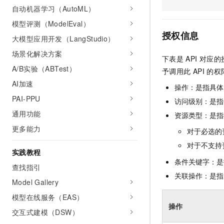
AI 产品 免费试用
自动机器学习（AutoML）
网络
安全
云开发大赛
Tableau 订阅
1亿+ 大模型 tokens 和 
模型评测（ModelEval）
可观测
入门学习赛
中间件
AI空中课堂在线直播课
授权信息
大模型应用开发（LangStudio）
140+云产品 免费试用
大模型服务
上云与迁云
产品新客免费试用，最长1
数据库
场景化解决方案
下表是
API
对应的
生态解决方案
千问AI平台-Token Plan
A/B实验（ABTest）
企业出海
大模型ACA认证体验
予调用此
API
的权
大数据计算
助力企业全员 AI 认知与能
行业生态解决方案
AI加速
操作：是指具体
政企业务
媒体服务
千问AI平台-模型体验
PAI-PPU
开发者生态解决方案
访问级别：是指每
在线体验全尺寸、多种模态
企业服务与云通信
通用功能
资源类型：是指
AI 开发和 AI 应用解决
Happy 系列大模型
更多能力
对于必选的
域名与网站
对于不支持
实践教程
终端用户计算
条件关键字：是
查找指引
Serverless
关联操作：是指
大模型解决方案
Model Gallery
开发工具
模型在线服务（EAS）
快速部署 Dify，高效搭建 
操作
交互式建模（DSW）
迁移与运维管理