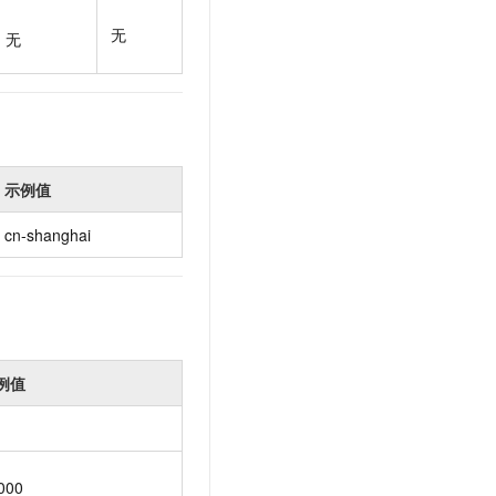
t.diy 一步搞定创意建站
构建大模型应用的安全防护体系
无
通过自然语言交互简化开发流程,全栈开发支持
通过阿里云安全产品对 AI 应用进行安全防护
无
示例值
cn-shanghai
例值
000