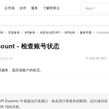
云市场
伙伴
服务
了解阿里云
AI 特惠
数据与 API
成为产品伙伴
企业增值服务
最佳实践
价格计算器
AI 场景体
基础软件
产品伙伴合
阿里云认证
市场活动
配置报价
大模型
AI
开发参考
API参考
AI安全治理 API
API目录
服务开通
CheckA
自助选配和估算价格
新方式
域名与网站
睿译宝，AI翻译排版一步到位
智启 AI 普惠权益
产品生态集成认证中心
企业支持计划
云上春晚
千问官方 MaaS 平台，为开发者和 Agent 而生，新用户赠送 1 亿 + tokens 额度
云服务器 EC
Qwen Aud
AI Coding
阿里云Maa
2026 阿里云
为企业打
数据集
Windows
大模型认证
模型
NEW
NEW
交付可用成果
值低价云产品抢先购
提供智能易用的域名与建站服务
上传文档即自动完成翻译和格式还原
至高享 1亿+免费 tokens，加速 Al 应用落地
安全可靠、弹
智能编程，一键
count - 检查账号状态
产品生态伙伴
专家技术服务
云上奥运之旅
弹性计算合作
阿里云中企出
手机三要素
宝塔 Linux
全部认证
价格优势
有专属领域专家
对象存储 OSS
GLM-5.2：长任务时代开源旗舰模型
阿里云 OPC 创新助力计划
云数据库 RD
即刻拥有 DeepS
AI 电商营销
产品生态伙伴工作台
企业增值服务台
云栖战略参考
云存储合作计
云栖大会
身份实名认证
CentOS
训练营
推动算力普惠，释放技术红利
的大模型服务
最高返9万
多领域专家智能体,一键组建 AI 虚拟交付团队
至高百万元 Token 补贴，加速一人公司成长
稳定、安全、高性价比、高性能的云存储服务
真正可用的 1M 上下文,一次完成代码全链路开发
轻松解锁专属 Dee
从图文生成到
复制 MD 格式
 01:07:12
云上的中国
数据库合作计
活动全景
短信
Docker
图片和
站式影视创作平台
人工智能平台 PAI
Hermes Agent，打造自进化智能体
Token Plan 模型订阅计划
Qoder
5 分钟轻松部署
AI 广告创作
企业成长
大模型
NEW
信息公告
通服务，返回该账户的状态。
看见新力量
云网络合作计
OCR 文字识别
JAVA
级电脑
证享300元代金券
可视化编排打通从文字构思到成片全链路闭环
一站式AI开发、训练和推理服务
自主进化，持久记忆，越用越聪明
Qwen3.8-Max 首发尝鲜，限时加量 10 倍，夜间低至2折
面向真实软件
图文、视频一
Kimi-K3
HappyHors
NEW
魔搭 Mode
loud
服务实践
官网公告
Kimi 最新旗舰模型，长程编程与推理利器
让文字生成流
金融模力时刻
Salesforce O
版
发票查验
全能环境
Qoder CN
Claude Code + GStack 打造工程团队
千问办公，限时限量积分加倍
云原生数据库 P
低代码高效构
AI 建站
NEW
作计划
计划
创新中心
魔搭 ModelSc
健康状态
让AI从“聊天伙伴”进化为能干活的“数字员工”
覆盖公网/内网、递归/权威、移动APP等全场景解析服务
安装技能 GStack，拥有专属 AI 工程团队
你的AI工作搭子，覆盖日常办公高频场景
基于千问大模型等，支持代码智能生成、研发智能问答
0 代码专业建
客户案例
天气预报查询
操作系统
Deepseek-v4-pro
HappyHors
态合作计划
态智能体模型
旗舰 MoE 大模型，百万上下文与顶尖推理能力
图生视频，流
Compute
同享
容器服务 Kubernetes 版 ACK
万小智 AI 建站低至 15元/月
云防火墙
AI 短剧/漫剧
快递物流查询
WordPress
成为服务伙
高校合作
PI Explorer
中直接运行该接口，免去您计算签名的困扰。运行成功后，OpenA
式云数据仓库
点，立即开启云上创新
提供一站式管理容器应用的 K8s 服务
送.CN域名，送备案服务码
云原生的云上
AI助力短剧
GLM-5.2
Wan2.7-T
DK
代码示例。
Ubuntu