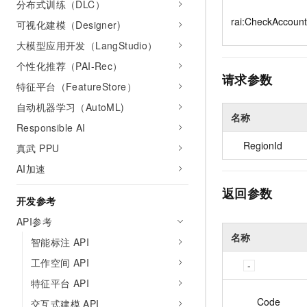
分布式训练（DLC）
10 分钟在聊天系统中增加
专有云
rai:CheckAccount
可视化建模（Designer)
大模型应用开发（LangStudio）
个性化推荐（PAI-Rec）
请求参数
特征平台（FeatureStore）
自动机器学习（AutoML)
名称
Responsible AI
RegionId
真武 PPU
AI加速
返回参数
开发参考
API参考
名称
智能标注 API
工作空间 API
特征平台 API
Code
交互式建模 API