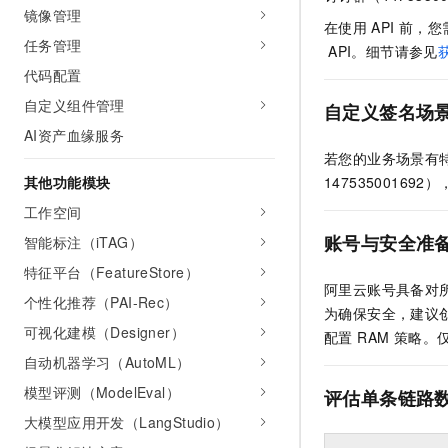
镜像管理
AI 产品 免费试用
网络
安全
云开发大赛
在使用
API
前，您
Tableau 订阅
1亿+ 大模型 tokens 和 
任务管理
API。细节请参见
可观测
入门学习赛
中间件
AI空中课堂在线直播课
代码配置
140+云产品 免费试用
大模型服务
上云与迁云
产品新客免费试用，最长1
数据库
自定义组件管理
自定义签名场
生态解决方案
千问AI平台-Token Plan
AI资产血缘服务
企业出海
大模型ACA认证体验
大数据计算
若您的业务场景有
助力企业全员 AI 认知与能
行业生态解决方案
政企业务
其他功能模块
1475350016
媒体服务
千问AI平台-模型体验
开发者生态解决方案
工作空间
在线体验全尺寸、多种模态
企业服务与云通信
AI 开发和 AI 应用解决
账号与安全准
智能标注（iTAG）
Happy 系列大模型
域名与网站
特征平台（FeatureStore）
阿里云账号具备对所
个性化推荐（PAI-Rec）
终端用户计算
为确保安全，建议创
可视化建模（Designer）
配置 RAM 策略
Serverless
大模型解决方案
自动机器学习（AutoML）
开发工具
模型评测（ModelEval）
评估单条链路
快速部署 Dify，高效搭建 
大模型应用开发（LangStudio）
迁移与运维管理