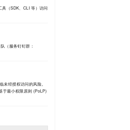
文戏情感细腻自然，动作戏激烈拳拳到肉，实现更强表演能力
支持中英文自由切换，具备更强的噪声鲁棒性
云聚AI 严选权益
SSL 证书
具（SDK、CLI
等）访问
，一键激活高效办公新体验
精选AI产品，从模型到应用全链提效
堡垒机
AI 用量加速计划
应用
防火墙
、识别商机，让客服更高效、服务更出色。
新老同享，达量后返
千问办公
主机安全
NEW
的智能体编程平台
一站式AI生产力平台
团队（服务钉钉群：
AI 应用及服务市场
伶鹊
企业级人与Agent协作平台，接入和调度多个数字员工
智能客服平台，对话机器人、对话分析、智能外呼
AI 应用
大模型服务平台百炼 - 全妙
大模型
应用创作平台
多模态内容创作工具，已接入 DeepSeek
将面临未经授权访问的风险。
自然语言处理
时基于最小权限原则 (PoLP)
数据标注
机器学习
息提取
与 AI 智能体进行实时音视频通话
从文本、图片、视频中提取结构化的属性信息
构建支持视频理解的 AI 音视频实时通话应用