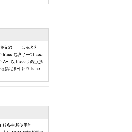
数据记录，可以命名为
个
trace
包含了一组
span
个
API
以
trace
为粒度执
按照指定条件获取
trace
。
e
服务中所使用的
以及上传
trace
数据所需要