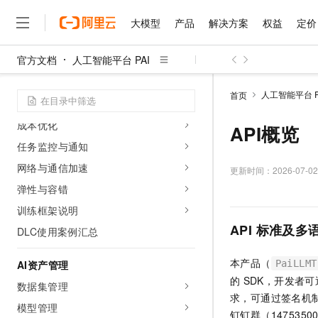
网络配置
大模型
产品
解决方案
权益
定价
DSW使用案例汇总
官方文档
人工智能平台 PAI
分布式训练（DLC）
大模型
产品
解决方案
权益
定价
云市场
伙伴
服务
了解阿里云
精选产品
精选解决方案
普惠上云
产品定价
精选商城
成为销售伙伴
售前咨询
为什么选择阿里云
DLC概述
千问AI平台
人工智能平台 P
首页
了解云产品的定价详情
任务创建与管理
大模型服务平台百炼
千问办公，解锁你的工作
普惠上云 官方力荐
分销伙伴
在线服务
网站建设
什么是云计算
大
成本优化
大模型服务与应用平台
企业级Agent产品，直接
云服务器38元/年起，超
API概览
咨询伙伴
多端小程序
技术领先
云上成本管理
任务监控与通知
售后服务
千问大模型
Agency Agents：拥
官方推荐返现计划
大模型
大模型
精选产品
精选解决方案
Salesforce 国际版订阅
稳定可靠
网络与通信加速
管理和优化成本
多元化、高性能、安全可靠
推荐新用户得奖励，单订单
更新时间：
2026-07-02
销售伙伴合作计划
自助服务
友盟天域
安全合规
人工智能与机器学习
AI
弹性与容错
文本生成
无影云电脑
HappyHorse 打造一
云工开物
无影生态合作计划
在线服务
训练框架说明
观测云
分析师报告
随时随地安全接入的云上超
高校专属算力普惠，学生认
计算
互联网应用开发
Qwen3.8-Max
HOT
API
标准及多
Salesforce On Alibaba C
工单服务
DLC使用案例汇总
智能体时代全能旗舰模型
Tuya 物联网平台阿里云
研究报告与白皮书
云解析DNS
快速拥有专属 OpenClaw
Consulting Partner 合
大数据
容器
免费试用
短信专区
本产品（
蓝凌 OA
Qwen3.7-Plus
AI资产管理
PaiLLMT
AI 大模型销售与服务生
现代化应用
存储
天池大赛
能看、能想、能动手的多模
的
SDK，开发者可
云原生大数据计算服务 Max
解决方案免费试用 新老
数据集管理
电子合同
求，可通过签名机
面向分析的企业级SaaS模
最高领取价值200元试用
安全
网络与CDN
模型管理
AI 算法大赛
Qwen3-VL-Plus
畅捷通
钉钉群（147535