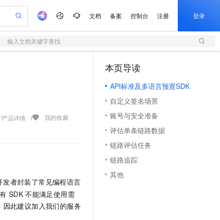
文档
备案
控制台
注册
登录
输入文档关键字查找
验
作计划
器
AI 活动
专业服务
服务伙伴合作计划
开发者社区
加入我们
服务平台百炼
阿里云 OPC 创新助力计划
本页导读
（1）
一站式生成采购清单，支持单品或批量购买
S
io：打造专属 AI 语音助手
S产品伙伴计划（繁花）
峰会
造的大模型服务与应用开发平台
轻量应用服务器
一句话生成原生可编辑精美 PPT 文稿
AI 生产力先锋
Al MaaS 服务伙伴赋能合作
域名
博文
Careers
至高可申请百万元
API标准及多语言预置SDK
性可伸缩的云计算服务
开启高性价比 AI 编程新体验
Qwen-Audio-3.0-Realtime 端到端实时语音角色扮演
输入一句话想法, 轻松生成专业的 PPT
先锋实践拓展 AI 生产力的边界
快速构建应用程序和网站，即刻迈出上云第一步
Token 补贴，五大权
计划
海大会
伙伴信用分合作计划
商标
问答
社会招聘
自定义签名场景
益加速 OPC 成功
S
eek-V4-Pro
数字证书管理服务（原SSL证书）
一键部署幻兽帕鲁游戏服务器
飞天发布时刻
HOT
划
备案
电子书
校园招聘
账号与安全准备
pSeek-V4-Pro
视频创作，一键激活电商全链路生产力
全托管，含MySQL、PostgreSQL、SQL Server、MariaDB多引擎
实现全站HTTPS，呈现可信的WEB访问
一键购买专属联机服务器，轻松开启游戏
所见，即是所愿
我的收藏
产品详情
更多支持
划
公司注册
镜像站
评估单条链路数据
视频生成
语音识别与合成
专属 QwenPaw
短信服务
漫剧工坊：一站式动画创作平台
AI 实训营
HOT
合作伙伴培训与认证
链路评估任务
划
上云迁移
的智能体编程平台
站生成，高效打造优质广告素材
从聊天伙伴进化为能主动干活的本地数字员工
快速生产连贯的高质量长漫剧
从基础到进阶，Agent 创客手把手教你
国内短信简单易用，安全可靠，秒级触达，全球覆盖200+国家和地区。
e-1.1-T2V
Qwen3-TTS-Flash
lScope
我要反馈
查询合作伙伴
链路追踪
畅细腻的高质量视频
离线语音合成大模型，多语言方言自适应，低延迟高稳定
n Alibaba Cloud ISV 合作
代维服务
olarDB
建企业门户网站
大数据开发治理平台 DataWorks
10 分钟搭建微信、支付宝小程序
其他
创新加速
ope
登录合作伙伴管理后台
我要建议
站，无忧落地极速上线
以可视化方式快速构建移动和 PC 门户网站
100%兼容MySQL、PostgreSQL，兼容Oracle，支持集中和分布式
高效部署网站，快速应用到小程序
Data Agent 驱动的一站式 Data+AI 开发治理平台
开发者封装了常见编程语言
e-1.1-I2V
Cosyvoice-V3-Flash
安全
畅自然，细节丰富
高表现力语音合成大模型，语音克隆听感自然
有
SDK
不能满足使用需
我要投诉
上云场景组合购
伴
。因此建议加入我们的服务
边界网络安全防护产品
漫剧创作，剧本、分镜、视频高效生成
覆盖90%+业务场景，专享组合折扣价
2V
VPN
Fun-ASR