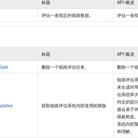
标题
API
概述
一个 AI 助手
即刻拥有 DeepSeek-R1 满血版
超强辅助，Bol
在企业官网、通讯软件中为客户提供 AI 客服
多种方案随心选，轻松解锁专属 DeepSeek
评估一条指定的链路数据。
评估一条
标题
API
概述
Task
删除一个链路评估任务。
删除一个
链路评估
来生成对
估系统和
特定的提
plates
获取链路评估系统内部使用的模版
题会基于
模板构造
系统内部
和理解。