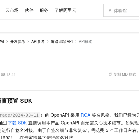
云市场
伙伴
服务
了解阿里云
AI 特惠
数据与 API
成为产品伙伴
企业增值服务
最佳实践
价格计算器
AI 场景体
基础软件
产品伙伴合
阿里云认证
市场活动
配置报价
大模型
AI
开发参考
API参考
链路追踪 API
API概览
自助选配和估算价格
新方式
域名与网站
睿译宝，AI翻译排版一步到位
智启 AI 普惠权益
产品生态集成认证中心
企业支持计划
云上春晚
千问官方 MaaS 平台，为开发者和 Agent 而生，新用户赠送 1 亿 + tokens 额度
云服务器 EC
Qwen Aud
AI Coding
阿里云Maa
2026 阿里云
为企业打
数据集
Windows
大模型认证
模型
NEW
NEW
交付可用成果
值低价云产品抢先购
提供智能易用的域名与建站服务
上传文档即自动完成翻译和格式还原
至高享 1亿+免费 tokens，加速 Al 应用落地
安全可靠、弹
智能编程，一键
产品生态伙伴
专家技术服务
云上奥运之旅
弹性计算合作
阿里云中企出
手机三要素
宝塔 Linux
全部认证
价格优势
有专属领域专家
对象存储 OSS
GLM-5.2：长任务时代开源旗舰模型
阿里云 OPC 创新助力计划
云数据库 RD
即刻拥有 DeepS
AI 电商营销
产品生态伙伴工作台
企业增值服务台
云栖战略参考
云存储合作计
云栖大会
身份实名认证
CentOS
训练营
推动算力普惠，释放技术红利
的大模型服务
最高返9万
多领域专家智能体,一键组建 AI 虚拟交付团队
至高百万元 Token 补贴，加速一人公司成长
稳定、安全、高性价比、高性能的云存储服务
真正可用的 1M 上下文,一次完成代码全链路开发
轻松解锁专属 Dee
从图文生成到
复制 MD 格式
 08:18:41
云上的中国
数据库合作计
活动全景
短信
Docker
图片和
站式影视创作平台
人工智能平台 PAI
Hermes Agent，打造自进化智能体
Token Plan 模型订阅计划
Qoder
5 分钟轻松部署
AI 广告创作
企业成长
大模型
NEW
信息公告
看见新力量
云网络合作计
OCR 文字识别
JAVA
级电脑
证享300元代金券
可视化编排打通从文字构思到成片全链路闭环
一站式AI开发、训练和推理服务
自主进化，持久记忆，越用越聪明
Qwen3.8-Max 首发尝鲜，限时加量 10 倍，夜间低至2折
面向真实软件
图文、视频一
Kimi-K3
HappyHors
NEW
魔搭 Mode
语言预置
SDK
loud
服务实践
官网公告
Kimi 最新旗舰模型，长程编程与推理利器
让文字生成流
金融模力时刻
Salesforce O
版
发票查验
全能环境
Qoder CN
Claude Code + GStack 打造工程团队
千问办公，限时限量积分加倍
云原生数据库 P
低代码高效构
AI 建站
NEW
作计划
计划
创新中心
魔搭 ModelSc
健康状态
让AI从“聊天伙伴”进化为能干活的“数字员工”
覆盖公网/内网、递归/权威、移动APP等全场景解析服务
安装技能 GStack，拥有专属 AI 工程团队
你的AI工作搭子，覆盖日常办公高频场景
基于千问大模型等，支持代码智能生成、研发智能问答
0 代码专业建
客户案例
）的
OpenAPI
采用
ROA
签名风格。我们已经为
天气预报查询
操作系统
Deepseek-v4-pro
HappyHors
race/2024-03-11
态合作计划
态智能体模型
旗舰 MoE 大模型，百万上下文与顶尖推理能力
图生视频，流
通过
下载
SDK
直接调用本产品
OpenAPI
而无需关心技术细节。如果现
Compute
同享
容器服务 Kubernetes 版 ACK
万小智 AI 建站低至 15元/月
云防火墙
AI 短剧/漫剧
快递物流查询
WordPress
成为服务伙
高校合作
制进行自签名对接。由于自签名细节非常复杂，需花费 5
个工作日左右
式云数据仓库
点，立即开启云上创新
提供一站式管理容器应用的 K8s 服务
送.CN域名，送备案服务码
云原生的云上
AI助力短剧
GLM-5.2
Wan2.7-T
Ubuntu
001692），在专家指导下进行签名对接。