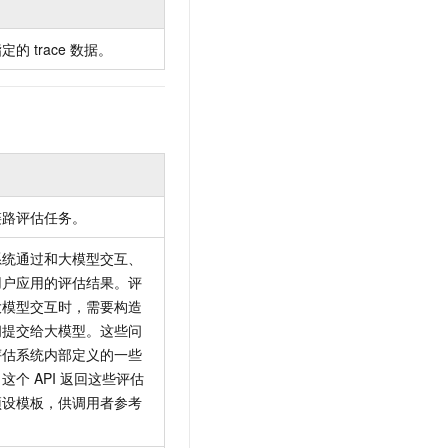
t.diy 一步搞定创意建站
构建大模型应用的安全防护体系
通过自然语言交互简化开发流程,全栈开发支持
通过阿里云安全产品对 AI 应用进行安全防护
指定的
trace
数据。
链路评估任务。
系统通过和大模型交互、
用户应用的评估结果。评
大模型交互时，需要构造
问提交给大模型。这些问
评估系统内部定义的一些
。这个
API
返回这些评估
预设模板，供调用者参考