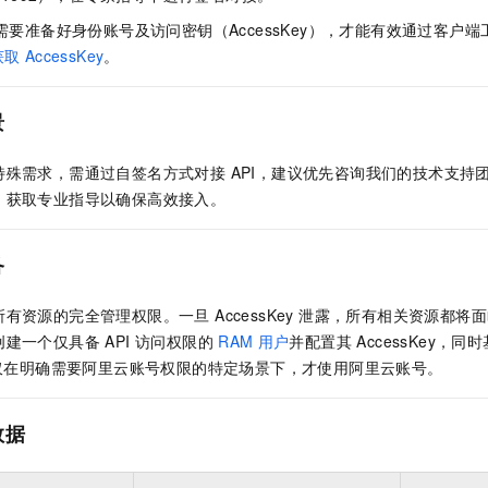
服务生态伙伴
视觉 Coding、空间感知、多模态思考等全面升级
1M上下文，专为长程任务能力而生
云工开物
企业应用
Night Plan 支持 Qwen 3.8-Max
AI 办公
NEW
需要准备好身份账号及访问密钥（AccessKey），才能有效通过客户端工
Red Hat
30+ 款产品免费体验
夜间 5 折，Qwen/Meoo/TokenPlan 客户专享
AI智能应用
科研合作
获取
AccessKey
。
ERP
堂（旗舰版）
SUSE
智能客服
AI 应用构建
大模型原生
CRM
2个月
自动承接线索
景
建站小程序
Qoder
大模型服务平台百炼-应用模版
OA 办公系统
HOT
NEW
面向真实软件
个人版上线、团队版降价；千问3.8-Max首发发尝鲜
丰富多元化的应用模版和解决方案
特殊需求，需通过自签名方式对接 API，建议优先咨询我们的技术支持
力提升
财税管理
模板建站
92），获取专业指导以确保高效接入。
万有无界
大模型服务平台百炼-智能体
400电话
定制建站
的模型效果
灵活可视化地构建企业级 Agent
方案
广告营销
模板小程序
备
秒悟
人工智能平台 PAI
定制小程序
云端极速 AI 
新一代 AI 视频生成模型，深度适配广告营销等场景
AI Native 的算法工程平台，一站式完成建模、训练、推理服务部署
有资源的完全管理权限。一旦 AccessKey 泄露，所有相关资源都
APP 开发
建一个仅具备 API 访问权限的
RAM
用户
并配置其 AccessKey，同
。仅在明确需要阿里云账号权限的特定场景下，才使用阿里云账号。
建站系统
数据
AI 应用
10分钟微调：让0.6B模型媲美235B模型
多模态数据信
依托云原生高可用架构,实现Dify私有化部署
用1%尺寸在特定领域达到大模型90%以上效果