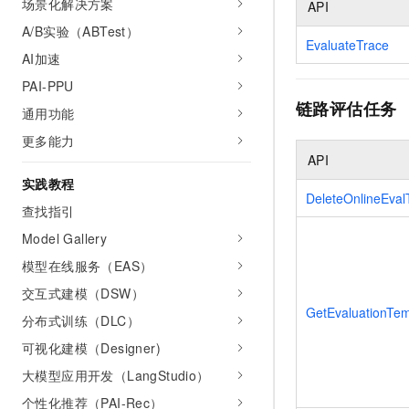
场景化解决方案
API
10 分钟在聊天系统中增加
专有云
A/B实验（ABTest）
EvaluateTrace
AI加速
PAI-PPU
链路评估任务
通用功能
更多能力
API
实践教程
DeleteOnlineEval
查找指引
Model Gallery
模型在线服务（EAS）
交互式建模（DSW）
GetEvaluationTem
分布式训练（DLC）
可视化建模（Designer)
大模型应用开发（LangStudio）
个性化推荐（PAI-Rec）