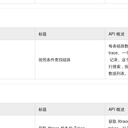
标题
API
概述
每条链路
trace。一
按照条件查找链路
记录。这
行搜索，
数据列表
标题
API
概述
获取
Xtrac
获取
Xtrace
服务的
Token。
token，