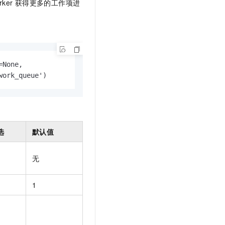
rker
获得更多的工作项进
t.diy 一步搞定创意建站
构建大模型应用的安全防护体系
通过自然语言交互简化开发流程,全栈开发支持
通过阿里云安全产品对 AI 应用进行安全防护
None, 

work_queue')
选
默认值
无
1