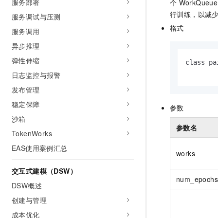
服务部署
个
WorkQueue
10 分钟在聊天系统中增加
专有云
行训练，以减
服务调试与压测
格式
服务调用
异步推理
弹性伸缩
class pa
        
日志监控与报警
发布管理
稳定保障
参数
沙箱
参数名
TokenWorks
EAS使用案例汇总
works
交互式建模（DSW）
num_epochs
DSW概述
创建与管理
成本优化