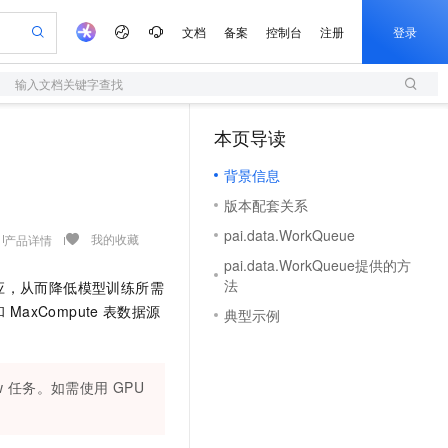
文档
备案
控制台
注册
登录
输入文档关键字查找
验
作计划
器
AI 活动
专业服务
服务伙伴合作计划
开发者社区
加入我们
服务平台百炼
阿里云 OPC 创新助力计划
本页导读
（1）
一站式生成采购清单，支持单品或批量购买
S
可编辑精美 PPT 文稿
S产品伙伴计划（繁花）
峰会
造的大模型服务与应用开发平台
轻量应用服务器
Agency Agents：拥有专属领域专家
AI 生产力先锋
Al MaaS 服务伙伴赋能合作
域名
博文
Careers
至高可申请百万元
背景信息
性可伸缩的云计算服务
 轻松生成专业的 PPT
开启高性价比 AI 编程新体验
先锋实践拓展 AI 生产力的边界
快速构建应用程序和网站，即刻迈出上云第一步
多领域专家智能体,一键组建 AI 虚拟交付团队
Token 补贴，五大权
计划
海大会
伙伴信用分合作计划
商标
问答
社会招聘
版本配套关系
益加速 OPC 成功
S
帕鲁游戏服务器
数字证书管理服务（原SSL证书）
HappyHorse 打造一站式影视创作平台
飞天发布时刻
HOT
划
备案
电子书
校园招聘
pai.data.WorkQueue
联机服务器，轻松开启游戏
视频创作，一键激活电商全链路生产力
全托管，含MySQL、PostgreSQL、SQL Server、MariaDB多引擎
实现全站HTTPS，呈现可信的WEB访问
所见，即是所愿
可视化编排打通从文字构思到成片全链路闭环
我的收藏
产品详情
更多支持
划
公司注册
镜像站
pai.data.WorkQueue提供的方
视频生成
语音识别与合成
 智能体与工作流应用
短信服务
漫剧工坊：一站式动画创作平台
AI 实训营
法
应，从而降低模型训练所需
合作伙伴培训与认证
划
上云迁移
的智能体编程平台
站生成，高效打造优质广告素材
通过阿里云百炼高效搭建AI应用,助力高效开发
快速生产连贯的高质量长漫剧
从基础到进阶，Agent 创客手把手教你
国内短信简单易用，安全可靠，秒级触达，全球覆盖200+国家和地区。
e-1.1-T2V
Qwen3-TTS-Flash
和
MaxCompute
表数据源
典型示例
lScope
我要反馈
查询合作伙伴
畅细腻的高质量视频
离线语音合成大模型，多语言方言自适应，低延迟高稳定
n Alibaba Cloud ISV 合作
代维服务
olarDB
建企业门户网站
大数据开发治理平台 DataWorks
10 分钟搭建微信、支付宝小程序
创新加速
ope
登录合作伙伴管理后台
我要建议
站，无忧落地极速上线
以可视化方式快速构建移动和 PC 门户网站
100%兼容MySQL、PostgreSQL，兼容Oracle，支持集中和分布式
高效部署网站，快速应用到小程序
Data Agent 驱动的一站式 Data+AI 开发治理平台
e-1.1-I2V
Cosyvoice-V3-Flash
w
任务。如需使用
GPU
安全
畅自然，细节丰富
高表现力语音合成大模型，语音克隆听感自然
我要投诉
上云场景组合购
伴
边界网络安全防护产品
漫剧创作，剧本、分镜、视频高效生成
覆盖90%+业务场景，专享组合折扣价
2V
VPN
Fun-ASR