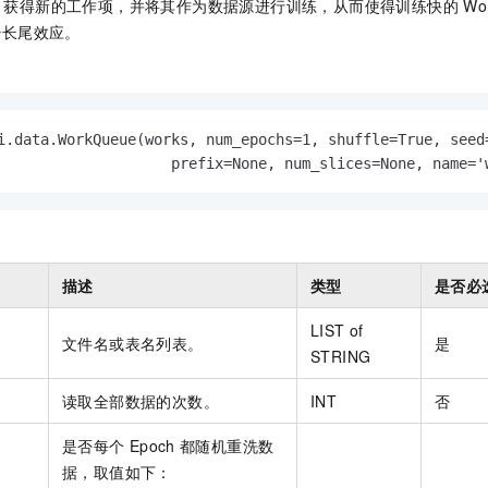
获得新的工作项，并将其作为数据源进行训练，从而使得训练快的
Wo
一个 AI 助手
即刻拥有 DeepSeek-R1 满血版
超强辅助，Bol
少长尾效应。
在企业官网、通讯软件中为客户提供 AI 客服
多种方案随心选，轻松解锁专属 DeepSeek
i.data.WorkQueue(works, num_epochs=1, shuffle=True, seed=
                    prefix=None, num_slices=None, name='
描述
类型
是否必
LIST of
文件名或表名列表。
是
STRING
读取全部数据的次数。
INT
否
是否每个
Epoch
都随机重洗数
据，取值如下：