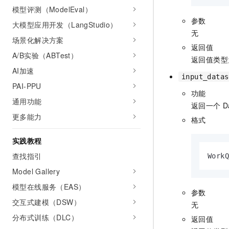
模型评测（ModelEval）
参数
大模型应用开发（LangStudio）
无
场景化解决方案
返回值
A/B实验（ABTest）
返回值类型
AI加速
input_datas
PAI-PPU
功能
通用功能
返回一个
D
更多能力
格式
实践教程
查找指引
WorkQ
Model Gallery
模型在线服务（EAS）
参数
交互式建模（DSW）
无
分布式训练（DLC）
返回值