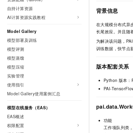
AI 产品 免费试用
网络
安全
云开发大赛
自持计算资源
Tableau 订阅
背景信息
1亿+ 大模型 tokens 和 
AI计算资源实践教程
可观测
入门学习赛
中间件
AI空中课堂在线直播课
140+云产品 免费试用
在大规模分布式异
大模型服务
上云与迁云
产品新客免费试用，最长1
数据库
Model Gallery
长尾效应。并且随
生态解决方案
千问AI平台-Token Plan
模型部署及训练
企业出海
为解决该问题，PAI
大模型ACA认证体验
大数据计算
助力企业全员 AI 认知与能
训练数据，快节点
模型评测
行业生态解决方案
政企业务
媒体服务
千问AI平台-模型体验
模型蒸馏
开发者生态解决方案
在线体验全尺寸、多种模态
版本配套关系
模型压缩
企业服务与云通信
AI 开发和 AI 应用解决
Happy 系列大模型
实验管理
域名与网站
Python
版本：Py
使用指引
PAI-TensorFlo
终端用户计算
Model Gallery使用案例汇总
Serverless
大模型解决方案
pai.data.Wor
模型在线服务（EAS）
开发工具
EAS概述
快速部署 Dify，高效搭建 
功能
权限配置
迁移与运维管理
工作项队列类