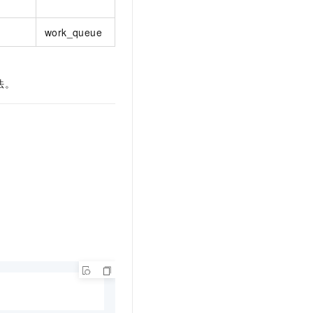
work_queue
法。