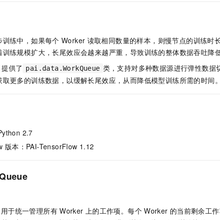
服务生态伙伴
视觉 Coding、空间感知、多模态思考等全面升级
1M上下文，专为长程任务能力而生
云工开物
企业应用
Night Plan 支持 Qwen 3.8-Max
AI 办公
NEW
Red Hat
30+ 款产品免费体验
夜间 5 折，Qwen/Meoo/TokenPlan 客户专享
AI智能应用
科研合作
ERP
堂（旗舰版）
SUSE
智能客服
步训练中，如果每个
Worker
读取相同数量的样本，则慢节点的训练时
AI 应用构建
大模型原生
CRM
2个月
自动承接线索
着训练规模扩大，长尾效应会越来越严重，导致训练的整体数据吞吐降
建站小程序
Qoder
大模型服务平台百炼-应用模版
OA 办公系统
HOT
NEW
提供了
类，支持对多种数据源进行弹性数据
pai.data.WorkQueue
面向真实软件
个人版上线、团队版降价；千问3.8-Max首发发尝鲜
丰富多元化的应用模版和解决方案
力提升
获取更多的训练数据，以缓解长尾效应，从而降低模型训练所需的时间
财税管理
模板建站
万有无界
大模型服务平台百炼-智能体
400电话
定制建站
的模型效果
灵活可视化地构建企业级 Agent
方案
广告营销
模板小程序
秒悟
人工智能平台 PAI
thon 2.7
定制小程序
云端极速 AI 
新一代 AI 视频生成模型，深度适配广告营销等场景
AI Native 的算法工程平台，一站式完成建模、训练、推理服务部署
w
版本：PAI-TensorFlow 1.12
APP 开发
建站系统
kQueue
AI 应用
10分钟微调：让0.6B模型媲美235B模型
多模态数据信
依托云原生高可用架构,实现Dify私有化部署
用1%尺寸在特定领域达到大模型90%以上效果
，用于统一管理所有
Worker
上的工作项。每个
Worker
的当前剩余工作