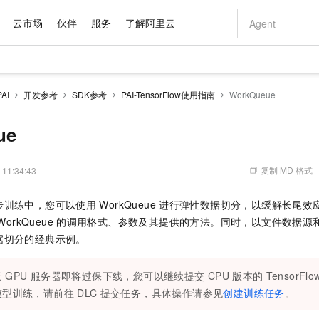
云市场
伙伴
服务
了解阿里云
AI 特惠
数据与 API
成为产品伙伴
企业增值服务
最佳实践
价格计算器
AI 场景体
基础软件
产品伙伴合
阿里云认证
市场活动
配置报价
大模型
AI
开发参考
SDK参考
PAI-TensorFlow使用指南
WorkQueue
自助选配和估算价格
步到位
域名与网站
智启 AI 普惠权益
产品生态集成认证中心
企业支持计划
云上春晚
Qwen Audio：打造专属 AI 语音助手
千问官方 MaaS 平台，为开发者和 Agent 而生，新用户赠送 1 亿 + tokens 额度
云服务器 EC
一句话生成原生
AI Coding
阿里云Maa
2026 阿里云
为企业打
数据集
Windows
大模型认证
模型
NEW
NEW
格式还原
值低价云产品抢先购
提供智能易用的域名与建站服务
至高享 1亿+免费 tokens，加速 Al 应用落地
Qwen-Audio-3.0-Realtime 端到端实时语音角色扮演
安全可靠、弹
输入一句话想法,
智能编程，一键
ue
产品生态伙伴
专家技术服务
云上奥运之旅
弹性计算合作
阿里云中企出
手机三要素
宝塔 Linux
全部认证
价格优势
开源旗舰模型
对象存储 OSS
即刻拥有 DeepSeek-V4-Pro
阿里云 OPC 创新助力计划
云数据库 RD
一键部署幻兽
AI 电商营销
产品生态伙伴工作台
企业增值服务台
云栖战略参考
云存储合作计
云栖大会
身份实名认证
CentOS
训练营
推动算力普惠，释放技术红利
的大模型服务
最高返9万
真正可用的 1M 上下文,一次完成代码全链路开发
轻松解锁专属 DeepSeek-V4-Pro
至高百万元 Token 补贴，加速一人公司成长
稳定、安全、高性价比、高性能的云存储服务
一键购买专属
从图文生成到
复制 MD 格式
 11:34:43
云上的中国
数据库合作计
活动全景
短信
Docker
图片和
自进化智能体
人工智能平台 PAI
5 分钟轻松部署专属 QwenPaw
Token Plan 模型订阅计划
Qoder
高效搭建 AI
AI 广告创作
企业成长
大模型
NEW
HOT
信息公告
步训练中，您可以使用
WorkQueue
进行弹性数据切分，以缓解长尾效
看见新力量
云网络合作计
OCR 文字识别
JAVA
级电脑
越聪明
证享300元代金券
一站式AI开发、训练和推理服务
Qwen3.8-Max 首发尝鲜，限时加量 10 倍，夜间低至2折
从聊天伙伴进化为能主动干活的本地数字员工
面向真实软件
图文、视频一
Kimi-K3
HappyHors
WorkQueue
的调用格式、参数及其提供的方法。同时，以文件数据源
NEW
魔搭 Mode
loud
服务实践
官网公告
Kimi 最新旗舰模型，长程编程与推理利器
让文字生成流
金融模力时刻
Salesforce O
版
据切分的经典示例。
发票查验
全能环境
Qoder CN
Claude Code + GStack 打造工程团队
千问办公，限时限量积分加倍
云原生数据库 P
低代码高效构
AI 建站
NEW
作计划
计划
创新中心
魔搭 ModelSc
健康状态
让AI从“聊天伙伴”进化为能干活的“数字员工”
覆盖公网/内网、递归/权威、移动APP等全场景解析服务
安装技能 GStack，拥有专属 AI 工程团队
你的AI工作搭子，覆盖日常办公高频场景
基于千问大模型等，支持代码智能生成、研发智能问答
0 代码专业建
客户案例
天气预报查询
操作系统
Deepseek-v4-pro
HappyHors
态合作计划
云
GPU
服务器即将过保下线，您可以继续提交
CPU
版本的
TensorFlo
态智能体模型
旗舰 MoE 大模型，百万上下文与顶尖推理能力
图生视频，流
Compute
同享
容器服务 Kubernetes 版 ACK
万小智 AI 建站低至 15元/月
云防火墙
AI 短剧/漫剧
快递物流查询
WordPress
成为服务伙
模型训练，请前往
DLC
提交任务，具体操作请参见
创建训练任务
。
高校合作
式云数据仓库
点，立即开启云上创新
提供一站式管理容器应用的 K8s 服务
送.CN域名，送备案服务码
云原生的云上
AI助力短剧
GLM-5.2
Wan2.7-T
Ubuntu