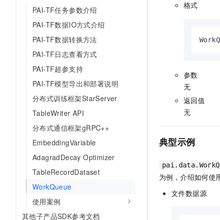
格式
PAI-TF任务参数介绍
PAI-TF数据IO方式介绍
PAI-TF数据转换方法
Work
PAI-TF日志查看方式
PAI-TF超参支持
参数
PAI-TF模型导出和部署说明
无
分布式训练框架StarServer
返回值
无
TableWriter API
分布式通信框架gRPC++
典型示例
EmbeddingVariable
AdagradDecay Optimizer
pai.data.WorkQ
TableRecordDataset
为例，介绍如何使
WorkQueue
文件数据源
使用案例
其他子产品SDK参考文档