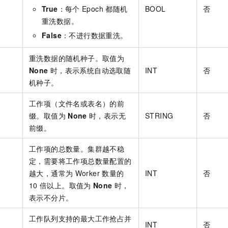
True
：每个
Epoch
都随机
BOOL
否
重洗数据。
False
：不进行数据重洗。
重洗数据的随机种子。取值为
None
时，表示系统自动选取随
INT
否
机种子。
工作项（文件名或表名）的前
缀。取值为
None
时，表示无
STRING
否
前缀。
工作项的总数量。集群越不稳
定，需要将工作项总数量配置的
越大，通常为
Worker
数量的
INT
否
10
倍以上。取值为
None
时，
表示不分片。
工作队列支持的最大工作抢占并
INT
否