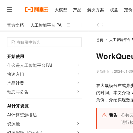
大模型
产品
解决方案
权益
定价
官方文档
人工智能平台 PAI
大模型
产品
解决方案
权益
定价
云市场
伙伴
服务
了解阿里云
精选产品
精选解决方案
普惠上云
产品定价
精选商城
成为销售伙伴
售前咨询
为什么选择阿里云
千问AI平台
人工智能平台 P
首页
了解云产品的定价详情
大模型服务平台百炼
睿译宝，AI翻译排版一
普惠上云 官方力荐
分销伙伴
在线服务
网站建设
什么是云计算
大
大模型服务与应用平台
上传文档即自动完成翻译和
云服务器38元/年起，超
WorkQue
开始使用
咨询伙伴
多端小程序
技术领先
云上成本管理
售后服务
千问大模型
GLM-5.2：长任务时代
官方推荐返现计划
大模型
什么是人工智能平台PAI
大模型
精选产品
精选解决方案
Salesforce 国际版订阅
稳定可靠
管理和优化成本
多元化、高性能、安全可靠
推荐新用户得奖励，单订单
更新时间：
2024-01-30
销售伙伴合作计划
快速入门
自助服务
友盟天域
安全合规
人工智能与机器学习
AI
文本生成
无影云电脑
Hermes Agent，打造
云工开物
产品计费
在大规模分布式异
无影生态合作计划
在线服务
观测云
分析师报告
随时随地安全接入的云上超
自主进化，持久记忆，越用
高校专属算力普惠，学生认
计算
互联网应用开发
动态与公告
Qwen3.8-Max
的时间。本文介绍
HOT
Salesforce On Alibaba C
工单服务
智能体时代全能旗舰模型
Tuya 物联网平台阿里云
研究报告与白皮书
为例，介绍实现数
云解析DNS
快速拥有专属 OpenClaw
Consulting Partner 合
大数据
容器
AI计算资源
免费试用
短信专区
蓝凌 OA
Qwen3.7-Plus
AI 大模型销售与服务生
AI计算资源概述
现代化应用
警告
公共
存储
天池大赛
能看、能想、能动手的多模
云原生大数据计算服务 Max
解决方案免费试用 新老
电子合同
进行
资源池
面向分析的企业级SaaS模
最高领取价值200元试用
安全
网络与CDN
AI 算法大赛
Qwen3-VL-Plus
畅捷通
资源配额（Quota）