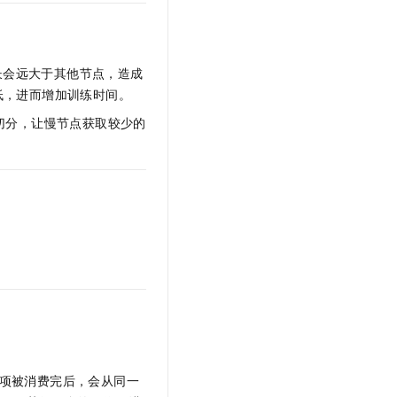
文戏情感细腻自然，动作戏激烈拳拳到肉，实现更强表演能力
支持中英文自由切换，具备更强的噪声鲁棒性
云聚AI 严选权益
SSL 证书
，一键激活高效办公新体验
精选AI产品，从模型到应用全链提效
堡垒机
AI 用量加速计划
长会远大于其他节点，造成
应用
防火墙
、识别商机，让客服更高效、服务更出色。
新老同享，达量后返
低，进而增加训练时间。
千问办公
主机安全
NEW
切分，让慢节点获取较少的
的智能体编程平台
一站式AI生产力平台
。
AI 应用及服务市场
伶鹊
企业级人与Agent协作平台，接入和调度多个数字员工
智能客服平台，对话机器人、对话分析、智能外呼
AI 应用
大模型服务平台百炼 - 全妙
大模型
应用创作平台
多模态内容创作工具，已接入 DeepSeek
自然语言处理
数据标注
机器学习
息提取
与 AI 智能体进行实时音视频通话
从文本、图片、视频中提取结构化的属性信息
构建支持视频理解的 AI 音视频实时通话应用
项被消费完后，会从同一