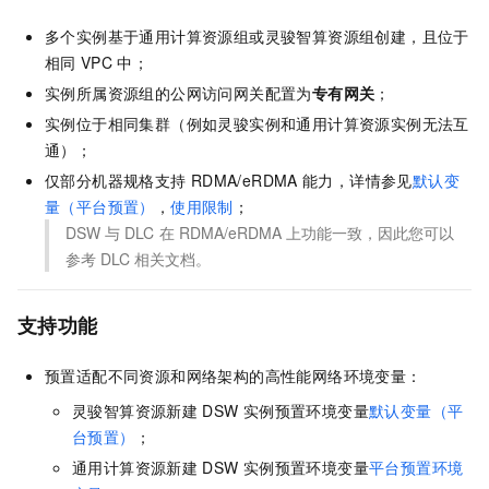
多个实例基于通用计算资源组或灵骏智算资源组创建，且位于
相同
VPC
中；
实例所属资源组的公网访问网关配置为
专有网关
；
实例位于相同集群（例如灵骏实例和通用计算资源实例无法互
通）；
仅部分机器规格支持
RDMA/eRDMA
能力，详情参见
默认变
量（平台预置）
，
使用限制
；
DSW
与
DLC
在
RDMA/eRDMA
上功能一致，因此您可以
参考
DLC
相关文档。
支持功能
预置适配不同资源和网络架构的高性能网络环境变量：
灵骏智算资源新建
DSW
实例预置环境变量
默认变量（平
台预置）
；
通用计算资源新建
DSW
实例预置环境变量
平台预置环境