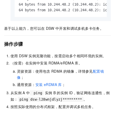
64 bytes from 10.244.48.2 (10.244.48.2): icmp_s
64 bytes from 10.244.48.2 (10.244.48.2): icmp_
基于以上能力，您可以在
DSW
中开发和调试多机多卡任务。
操作步骤
使用
DSW
实例克隆功能，按需启动多个相同环境的实例。
（按需）在实例中安装
RDMA/eRDMA
库。
灵骏资源：使用包含
RDMA
的镜像，详情参见
配置镜
像
；
通用资源：
安装
eRDMA
库
；
从实例
A
中
实例
B
的实例
ID，验证网络连通性，例
ping
如：
。
ping dsw-l28wnjdlyzj*********
按照实际使用的分布式框架，配置并调试多机任务。