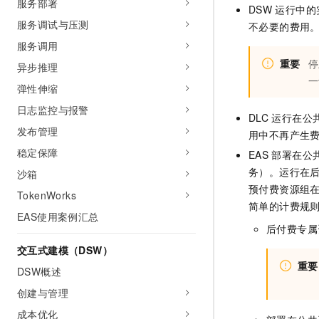
服务部署
10 分钟在聊天系统中增加
DSW
运行中的
专有云
服务调试与压测
不必要的费用
服务调用
重要
停
异步推理
一
弹性伸缩
日志监控与报警
DLC
运行在公
发布管理
用中不再产生
稳定保障
EAS
部署在公
务）。运行在
沙箱
预付费资源组
TokenWorks
简单的计费规
EAS使用案例汇总
后付费专属
交互式建模（DSW）
重要
DSW概述
创建与管理
成本优化