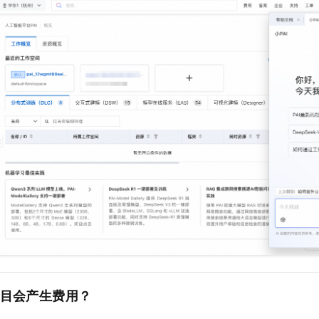
服务生态伙伴
视觉 Coding、空间感知、多模态思考等全面升级
1M上下文，专为长程任务能力而生
云工开物
企业应用
Night Plan 支持 Qwen 3.8-Max
AI 办公
NEW
Red Hat
30+ 款产品免费体验
夜间 5 折，Qwen/Meoo/TokenPlan 客户专享
AI智能应用
科研合作
ERP
堂（旗舰版）
SUSE
智能客服
AI 应用构建
大模型原生
CRM
2个月
自动承接线索
建站小程序
Qoder
大模型服务平台百炼-应用模版
OA 办公系统
HOT
NEW
面向真实软件
个人版上线、团队版降价；千问3.8-Max首发发尝鲜
丰富多元化的应用模版和解决方案
力提升
财税管理
模板建站
万有无界
大模型服务平台百炼-智能体
400电话
定制建站
的模型效果
灵活可视化地构建企业级 Agent
方案
广告营销
模板小程序
秒悟
人工智能平台 PAI
定制小程序
云端极速 AI 
新一代 AI 视频生成模型，深度适配广告营销等场景
AI Native 的算法工程平台，一站式完成建模、训练、推理服务部署
APP 开发
建站系统
AI 应用
10分钟微调：让0.6B模型媲美235B模型
多模态数据信
目会产生费用？
依托云原生高可用架构,实现Dify私有化部署
用1%尺寸在特定领域达到大模型90%以上效果