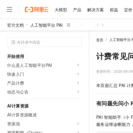
大模型
产品
解决方案
权益
定价
官方文档
人工智能平台 PAI
大模型
产品
解决方案
权益
定价
云市场
伙伴
服务
了解阿里云
精选产品
精选解决方案
普惠上云
产品定价
精选商城
成为销售伙伴
售前咨询
为什么选择阿里云
千问AI平台
人工智能平台 P
首页
了解云产品的定价详情
大模型服务平台百炼
睿译宝，AI翻译排版一
普惠上云 官方力荐
分销伙伴
在线服务
网站建设
什么是云计算
大
大模型服务与应用平台
上传文档即自动完成翻译和
云服务器38元/年起，超
计费常见
开始使用
咨询伙伴
多端小程序
技术领先
云上成本管理
售后服务
千问大模型
GLM-5.2：长任务时代
官方推荐返现计划
大模型
什么是人工智能平台PAI
大模型
精选产品
精选解决方案
Salesforce 国际版订阅
稳定可靠
管理和优化成本
多元化、高性能、安全可靠
推荐新用户得奖励，单订单
更新时间：
2026-08-04
销售伙伴合作计划
快速入门
自助服务
友盟天域
安全合规
人工智能与机器学习
AI
文本生成
无影云电脑
Hermes Agent，打造
云工开物
产品计费
本页面汇总
PAI
计
无影生态合作计划
在线服务
观测云
分析师报告
随时随地安全接入的云上超
自主进化，持久记忆，越用
高校专属算力普惠，学生认
计算
互联网应用开发
动态与公告
Qwen3.8-Max
HOT
Salesforce On Alibaba C
工单服务
智能体时代全能旗舰模型
Tuya 物联网平台阿里云
研究报告与白皮书
云解析DNS
快速拥有专属 OpenClaw
Consulting Partner 合
有问题先问小
大数据
容器
AI计算资源
免费试用
短信专区
蓝凌 OA
Qwen3.7-Plus
AI 大模型销售与服务生
AI计算资源概述
现代化应用
存储
天池大赛
PAI
智能助手（小
能看、能想、能动手的多模
云原生大数据计算服务 Max
解决方案免费试用 新老
电子合同
资源池
服务运维诊断能力
面向分析的企业级SaaS模
最高领取价值200元试用
安全
网络与CDN
AI 算法大赛
Qwen3-VL-Plus
畅捷通
资源配额（Quota）