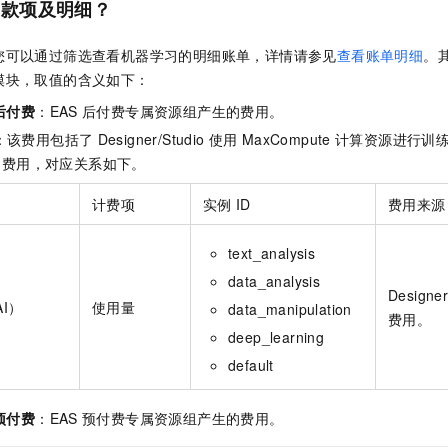
扣款项及明细？
您可以通过筛选查看机器学习的明细账单，详情请参见
查看账单明细
。
模块，取值的含义如下：
后付费
：
EAS
后付费专属资源组产生的费用。
：该费用包括了
Designer
/Studio
使用
MaxCompute
计算资源进行训
的费用，对应关系如下。
计费项
实例
ID
费用来源
text_analysis
data_analysis
Designe
I）
使用量
data_manipulation
费用。
deep_learning
default
预付费
：
EAS
预付费专属资源组产生的费用。