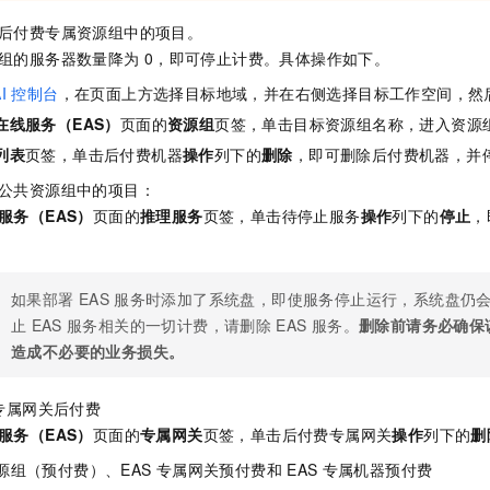
后付费专属资源组中的项目。
组的服务器数量降为
0，即可停止计费。具体操作如下。
I
控制台
，在页面上方选择目标地域，并在右侧选择目标工作空间，然
在线服务（EAS）
页面的
资源组
页签，单击目标资源组名称，进入资源
列表
页签，单击后付费机器
操作
列下的
删除
，即可删除后付费机器，并
公共资源组中的项目：
服务（EAS）
页面的
推理服务
页签，单击待停止服务
操作
列下的
停止
，
如果部署
EAS
服务时添加了系统盘，即使服务停止运行，系统盘仍
止
EAS
服务相关的一切计费，请删除
EAS
服务。
删除前请务必确保
造成不必要的业务损失。
专属网关后付费
服务（EAS）
页面的
专属网关
页签，单击后付费专属网关
操作
列下的
删
源组（预付费）、EAS
专属网关预付费和
EAS
专属机器预付费