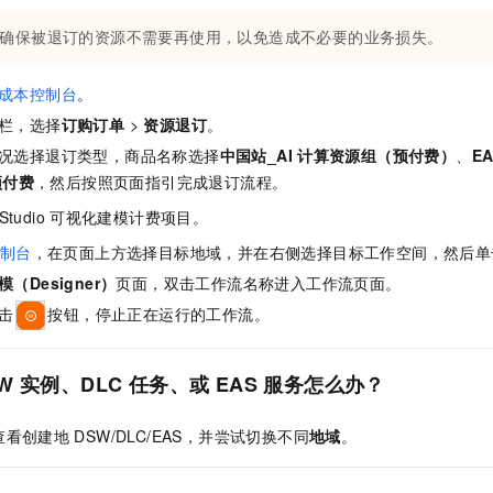
确保被退订的资源不需要再使用，以免造成不必要的业务损失。
成本控制台
。
栏，选择
订购订单
>
资源退订
。
况选择退订类型，
商品名称
选择
中国站_AI
计算资源组（预付费）
、
E
预付费
，然后按照页面指引完成退订流程。
/Studio
可视化建模计费项目。
制台
，在页面上方选择目标地域，并在右侧选择目标工作空间，然后单
（Designer）
页面，双击工作流名称进入工作流页面。
击
按钮，停止正在运行的工作流。
W
实例、DLC
任务、或
EAS
服务怎么办？
查看创建地
DSW/DLC/EAS，并尝试切换不同
地域
。