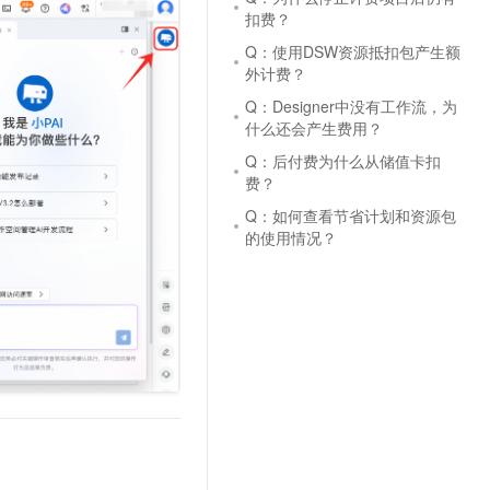
文戏情感细腻自然，动作戏激烈拳拳到肉，实现更强表演能力
支持中英文自由切换，具备更强的噪声鲁棒性
云聚AI 严选权益
扣费？
SSL 证书
，一键激活高效办公新体验
精选AI产品，从模型到应用全链提效
Q：使用DSW资源抵扣包产生额
堡垒机
外计费？
AI 用量加速计划
应用
防火墙
Q：Designer中没有工作流，为
、识别商机，让客服更高效、服务更出色。
新老同享，达量后返
什么还会产生费用？
千问办公
主机安全
NEW
Q：后付费为什么从储值卡扣
的智能体编程平台
一站式AI生产力平台
费？
AI 应用及服务市场
伶鹊
Q：如何查看节省计划和资源包
企业级人与Agent协作平台，接入和调度多个数字员工
智能客服平台，对话机器人、对话分析、智能外呼
的使用情况？
AI 应用
大模型服务平台百炼 - 全妙
大模型
应用创作平台
多模态内容创作工具，已接入 DeepSeek
自然语言处理
数据标注
机器学习
息提取
与 AI 智能体进行实时音视频通话
从文本、图片、视频中提取结构化的属性信息
构建支持视频理解的 AI 音视频实时通话应用