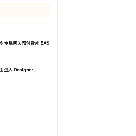
AS
专属网关预付费
或
EAS
击
进入
Designer
。