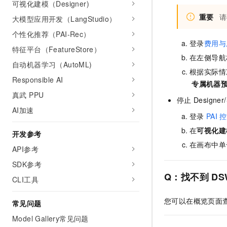
可视化建模（Designer)
重要
请
大模型应用开发（LangStudio）
个性化推荐（PAI-Rec）
登录
费用与
特征平台（FeatureStore）
在左侧导航
自动机器学习（AutoML)
根据实际情
Responsible AI
专属机器
真武 PPU
停止
Designer
AI加速
登录
PAI
控
在
可视化建模
开发参考
在画布中单
API参考
SDK参考
Q：找不到
DS
CLI工具
您可以在概览页面
常见问题
Model Gallery常见问题