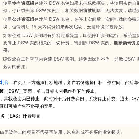
使用
专有资源组
创建的
DSW
实例如果未挂载数据集，将使用实例自
储，停止或删除
DSW
实例后，相关数据将被删除且无法恢复，请谨
使用
公共资源组
创建的
DSW
实例，在停止实例后，实例挂载的免费
境，但停机后
15
天内实例如未再次启动，云盘环境将被释放。
如果创建
DSW
实例时有扩容过系统盘，即使停止实例运行，系统盘
想停止
DSW
实例相关的一切计费，请删除
DSW
实例。
删除前请务
份。
建议您在工作空间内创建
DSW
实例。避免因操作不当，导致
DSW
必要的费用。
制台
，在页面上方选择目标地域，并在右侧选择目标工作空间，然后单
模（DSW）
页面，单击目标实例
操作
列下的
停止
。
，其
状态
变为
已停止
，此时对于后付费实例，系统停止计费。退出
DS
否则可能产生不必要的费用。
务（EAS）计费项目：
确保被停止的项目不需要再使用，以免造成不必要的业务损失。