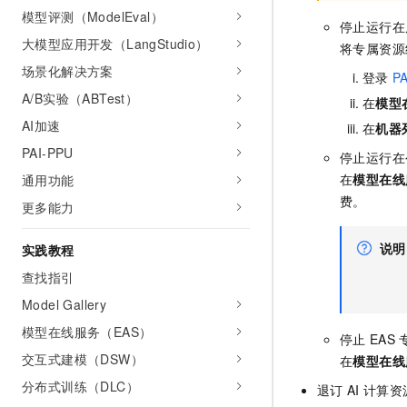
模型评测（ModelEval）
停止运行在
大模型应用开发（LangStudio）
将专属资源
场景化解决方案
登录
PA
A/B实验（ABTest）
在
模型
AI加速
在
机器
PAI-PPU
停止运行在
在
模型在线
通用功能
费。
更多能力
说明
实践教程
查找指引
Model Gallery
模型在线服务（EAS）
停止
EAS
交互式建模（DSW）
在
模型在线
分布式训练（DLC）
退订
AI
计算资