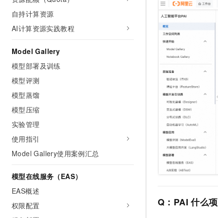
AI 产品 免费试用
网络
安全
云开发大赛
自持计算资源
Tableau 订阅
1亿+ 大模型 tokens 和 
AI计算资源实践教程
可观测
入门学习赛
中间件
AI空中课堂在线直播课
140+云产品 免费试用
大模型服务
上云与迁云
产品新客免费试用，最长1
数据库
Model Gallery
生态解决方案
千问AI平台-Token Plan
模型部署及训练
企业出海
大模型ACA认证体验
大数据计算
助力企业全员 AI 认知与能
模型评测
行业生态解决方案
政企业务
媒体服务
千问AI平台-模型体验
模型蒸馏
开发者生态解决方案
在线体验全尺寸、多种模态
模型压缩
企业服务与云通信
AI 开发和 AI 应用解决
Happy 系列大模型
实验管理
域名与网站
使用指引
终端用户计算
Model Gallery使用案例汇总
Serverless
大模型解决方案
模型在线服务（EAS）
开发工具
EAS概述
快速部署 Dify，高效搭建 
Q：PAI
什么项
权限配置
迁移与运维管理