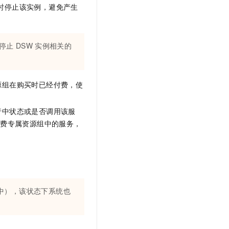
t.diy 一步搞定创意建站
构建大模型应用的安全防护体系
时停止该实例，避免产生
通过自然语言交互简化开发流程,全栈开发支持
通过阿里云安全产品对 AI 应用进行安全防护
停止
DSW
实例相关的
源组在购买时已经付费，使
行中状态或是否调用该服
付费专属资源组中的服务，
中），该状态下系统也