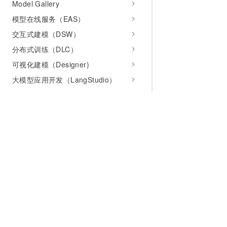
Model Gallery
模型在线服务（EAS）
交互式建模（DSW）
分布式训练（DLC）
可视化建模（Designer)
大模型应用开发（LangStudio）
个性化推荐（PAI-Rec）
特征平台（FeatureStore）
自动机器学习（AutoML)
Responsible AI
真武 PPU
AI加速
为什么选择阿里云
大模型
产品和定
什么是云计算
千问大模型
全部产品
开发参考
全球基础设施
大模型服务
免费试用
API参考
技术领先
AI应用构建
产品动态
SDK参考