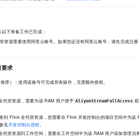
服务生态伙伴
视觉 Coding、空间感知、多模态思考等全面升级
1M上下文，专为长程任务能力而生
云工开物
企业应用
Night Plan 支持 Qwen 3.8-Max
AI 办公
NEW
Red Hat
30+ 款产品免费体验
夜间 5 折，Qwen/Meoo/TokenPlan 客户专享
AI智能应用
科研合作
ERP
堂（旗舰版）
SUSE
智能客服
AI 应用构建
大模型原生
CRM
2个月
自动承接线索
认以下准备工作已完成：
建站小程序
Qoder
大模型服务平台百炼-应用模版
OA 办公系统
HOT
NEW
管资源需要使用阿里云账号。如果您还没有阿里云账号，请先完成注册
面向真实软件
个人版上线、团队版降价；千问3.8-Max首发发尝鲜
丰富多元化的应用模版和解决方案
力提升
财税管理
模板建站
万有无界
大模型服务平台百炼-智能体
400电话
定制建站
的模型效果
灵活可视化地构建企业级 Agent
限要求
方案
广告营销
模板小程序
秒悟
人工智能平台 PAI
（推荐）：使用该账号可完成所有操作，无需额外授权。
定制小程序
云端极速 AI 
新一代 AI 视频生成模型，深度适配广告营销等场景
AI Native 的算法工程平台，一站式完成建模、训练、推理服务部署
APP 开发
全托管资源，需要为该
RAM
用户授予
AliyunStreamFullAccess
建站系统
务到
Flink
全托管资源，您需要在
Flink
开发控制台的项目空间中为该
AI 应用
10分钟微调：让0.6B模型媲美235B模型
多模态数据信
参见
开发控制台授权
。
依托云原生高可用架构,实现Dify私有化部署
用1%尺寸在特定领域达到大模型90%以上效果
全托管资源到工作空间，需要在工作空间中为该
RAM
用户添加管理员