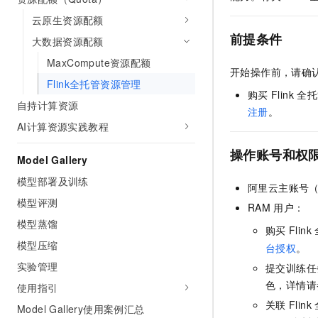
AI 产品 免费试用
网络
安全
云开发大赛
云原生资源配额
Tableau 订阅
1亿+ 大模型 tokens 和 
前提条件
大数据资源配额
可观测
入门学习赛
中间件
AI空中课堂在线直播课
140+云产品 免费试用
大模型服务
MaxCompute资源配额
上云与迁云
产品新客免费试用，最长1
开始操作前，请确
数据库
Flink全托管资源管理
生态解决方案
千问AI平台-Token Plan
购买
Flink
全托
企业出海
大模型ACA认证体验
大数据计算
自持计算资源
注册
。
助力企业全员 AI 认知与能
行业生态解决方案
AI计算资源实践教程
政企业务
媒体服务
千问AI平台-模型体验
开发者生态解决方案
在线体验全尺寸、多种模态
操作账号和权
Model Gallery
企业服务与云通信
AI 开发和 AI 应用解决
Happy 系列大模型
模型部署及训练
阿里云主账号
域名与网站
模型评测
RAM
用户：
终端用户计算
模型蒸馏
购买
Flink
模型压缩
Serverless
台授权
。
大模型解决方案
实验管理
提交训练任
开发工具
快速部署 Dify，高效搭建 
色，详情请
使用指引
迁移与运维管理
关联
Flink
Model Gallery使用案例汇总