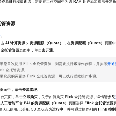
管资源进行模型训练，需要在工作空间中为该
RAM
用户添加算法开发
一个 AI 助手
即刻拥有 DeepSeek-R1 满血版
超强辅助，Bol
在企业官网、通讯软件中为客户提供 AI 客服
多种方案随心选，轻松解锁专属 DeepSeek
托管资源
台
。
单击
AI
计算资源
>
资源配额（Quota）
，在
资源配额（Quota）
页面中
全托管资源
页面中，单击
去开通
。
果您首次使用
Flink
全托管资源，则需要执行该操作步骤，并参考
开通
ink
全托管资源。
果您想购买更多
Flink
全托管资源，可以执行后续操作步骤。
页面中，单击
资源管理
。
制台页面，单击
立即购买
，关于如何购买
Flink
全托管资源，详情请参见
在
人工智能平台
PAI
的
资源配额（Quota）
页面选择
Flink
全托管资源
确认已使用/已分配
CU
及状态为
运行中
，并可通过操作列的
Flink
控制