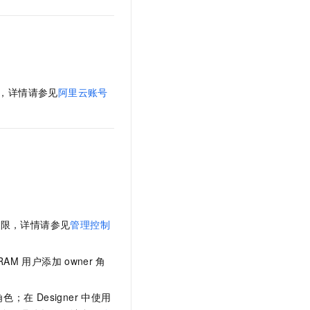
文戏情感细腻自然，动作戏激烈拳拳到肉，实现更强表演能力
支持中英文自由切换，具备更强的噪声鲁棒性
云聚AI 严选权益
SSL 证书
，一键激活高效办公新体验
精选AI产品，从模型到应用全链提效
堡垒机
AI 用量加速计划
应用
防火墙
、识别商机，让客服更高效、服务更出色。
新老同享，达量后返
千问办公
主机安全
NEW
，详情请参见
阿里云账号
的智能体编程平台
一站式AI生产力平台
AI 应用及服务市场
伶鹊
企业级人与Agent协作平台，接入和调度多个数字员工
智能客服平台，对话机器人、对话分析、智能外呼
AI 应用
大模型服务平台百炼 - 全妙
大模型
应用创作平台
多模态内容创作工具，已接入 DeepSeek
自然语言处理
权限，详情请参见
管理控制
数据标注
机器学习
RAM
用户添加
owner
角
息提取
与 AI 智能体进行实时音视频通话
从文本、图片、视频中提取结构化的属性信息
构建支持视频理解的 AI 音视频实时通话应用
角色；在
Designer
中使用