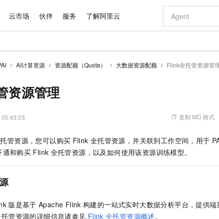
云市场
伙伴
服务
了解阿里云
AI 特惠
数据与 API
成为产品伙伴
企业增值服务
最佳实践
价格计算器
AI 场景体
基础软件
产品伙伴合
阿里云认证
市场活动
配置报价
大模型
AI
AI计算资源
资源配额（Quota）
大数据资源配额
Flink全托管资源管
自助选配和估算价格
步到位
域名与网站
智启 AI 普惠权益
产品生态集成认证中心
企业支持计划
云上春晚
Qwen Audio：打造专属 AI 语音助手
千问官方 MaaS 平台，为开发者和 Agent 而生，新用户赠送 1 亿 + tokens 额度
云服务器 EC
一句话生成原生
AI Coding
阿里云Maa
2026 阿里云
为企业打
数据集
Windows
大模型认证
模型
NEW
NEW
格式还原
值低价云产品抢先购
提供智能易用的域名与建站服务
至高享 1亿+免费 tokens，加速 Al 应用落地
Qwen-Audio-3.0-Realtime 端到端实时语音角色扮演
安全可靠、弹
输入一句话想法,
智能编程，一键
托管资源管理
产品生态伙伴
专家技术服务
云上奥运之旅
弹性计算合作
阿里云中企出
手机三要素
宝塔 Linux
全部认证
价格优势
开源旗舰模型
对象存储 OSS
即刻拥有 DeepSeek-V4-Pro
阿里云 OPC 创新助力计划
云数据库 RD
一键部署幻兽
AI 电商营销
产品生态伙伴工作台
企业增值服务台
云栖战略参考
云存储合作计
云栖大会
身份实名认证
CentOS
训练营
推动算力普惠，释放技术红利
的大模型服务
最高返9万
真正可用的 1M 上下文,一次完成代码全链路开发
轻松解锁专属 DeepSeek-V4-Pro
至高百万元 Token 补贴，加速一人公司成长
稳定、安全、高性价比、高性能的云存储服务
一键购买专属
从图文生成到
复制 MD 格式
 05:43:03
云上的中国
数据库合作计
活动全景
短信
Docker
图片和
自进化智能体
人工智能平台 PAI
5 分钟轻松部署专属 QwenPaw
Token Plan 模型订阅计划
Qoder
高效搭建 AI
AI 广告创作
企业成长
大模型
NEW
HOT
信息公告
全托管资源，您可以购买
Flink
全托管资源，并关联到工作空间，用于
P
看见新力量
云网络合作计
OCR 文字识别
JAVA
级电脑
越聪明
证享300元代金券
一站式AI开发、训练和推理服务
Qwen3.8-Max 首发尝鲜，限时加量 10 倍，夜间低至2折
从聊天伙伴进化为能主动干活的本地数字员工
面向真实软件
图文、视频一
Kimi-K3
HappyHors
开通和购买
Flink
全托管资源，以及如何使用该资源训练模型。
NEW
魔搭 Mode
loud
服务实践
官网公告
Kimi 最新旗舰模型，长程编程与推理利器
让文字生成流
金融模力时刻
Salesforce O
版
发票查验
全能环境
Qoder CN
Claude Code + GStack 打造工程团队
千问办公，限时限量积分加倍
云原生数据库 P
低代码高效构
AI 建站
NEW
作计划
计划
创新中心
魔搭 ModelSc
健康状态
让AI从“聊天伙伴”进化为能干活的“数字员工”
覆盖公网/内网、递归/权威、移动APP等全场景解析服务
安装技能 GStack，拥有专属 AI 工程团队
你的AI工作搭子，覆盖日常办公高频场景
基于千问大模型等，支持代码智能生成、研发智能问答
0 代码专业建
源
客户案例
天气预报查询
操作系统
Deepseek-v4-pro
HappyHors
态合作计划
态智能体模型
旗舰 MoE 大模型，百万上下文与顶尖推理能力
图生视频，流
Compute
同享
容器服务 Kubernetes 版 ACK
万小智 AI 建站低至 15元/月
云防火墙
AI 短剧/漫剧
快递物流查询
WordPress
成为服务伙
高校合作
ink
版是基于
Apache Flink
构建的一站式实时大数据分析平台，提供端
式云数据仓库
点，立即开启云上创新
提供一站式管理容器应用的 K8s 服务
送.CN域名，送备案服务码
云原生的云上
AI助力短剧
GLM-5.2
Wan2.7-T
全托管资源的详细信息请参见
Flink
全托管资源概述
。
Ubuntu