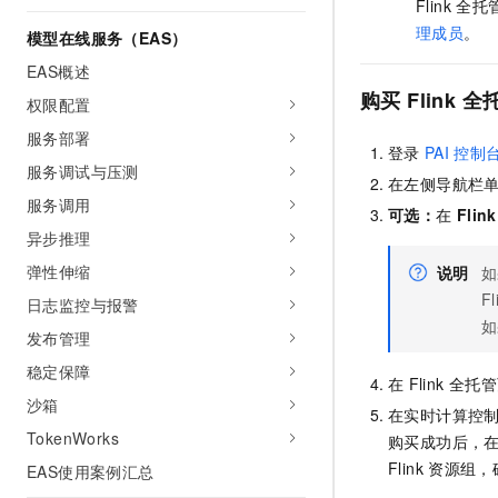
Flink
全托
10 分钟在聊天系统中增加
专有云
理成员
。
模型在线服务（EAS）
EAS概述
购买
Flink
全
权限配置
服务部署
登录
PAI
控制
服务调试与压测
在左侧导航栏
服务调用
可选：
在
Flink
异步推理
弹性伸缩
说明
如
Fl
日志监控与报警
如
发布管理
稳定保障
在
Flink
全托管
沙箱
在实时计算控
TokenWorks
购买成功后，
Flink
资源组，
EAS使用案例汇总