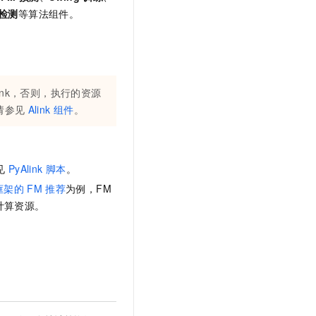
检测
等算法组件。
link，否则，执行的资源
请参见
Alink
组件
。
见
PyAlink
脚本
。
框架的
FM
推荐
为例，FM
计算资源。