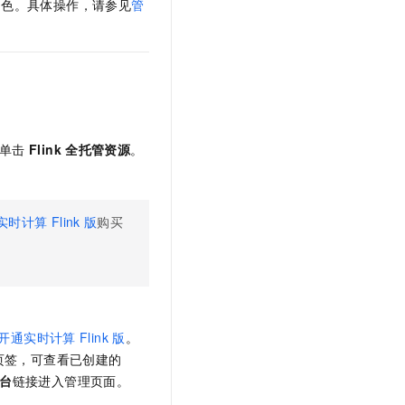
角色。具体操作，请参见
管
t.diy 一步搞定创意建站
构建大模型应用的安全防护体系
通过自然语言交互简化开发流程,全栈开发支持
通过阿里云安全产品对 AI 应用进行安全防护
单击
Flink
全托管资源
。
实时计算
Flink
版
购买
开通实时计算
Flink
版
。
页签，可查看已创建的
台
链接进入管理页面。