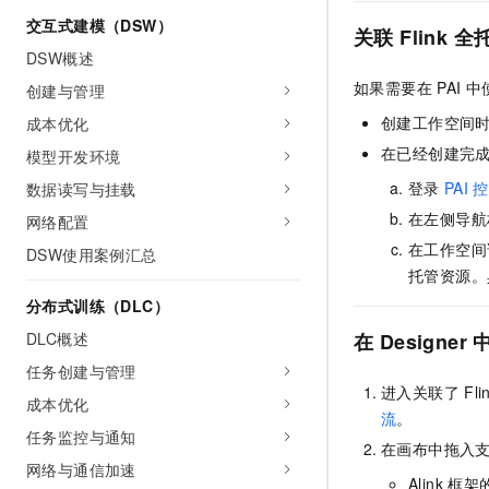
交互式建模（DSW）
关联
Flink
全
DSW概述
如果需要在
PAI
中
创建与管理
创建工作空间
成本优化
在已经创建完
模型开发环境
登录
PAI
控
数据读写与挂载
在左侧导航
网络配置
在工作空间
DSW使用案例汇总
托管资源。
分布式训练（DLC）
在
Designer
DLC概述
任务创建与管理
进入关联了
Fli
成本优化
流
。
任务监控与通知
在画布中拖入
网络与通信加速
Alink
框架