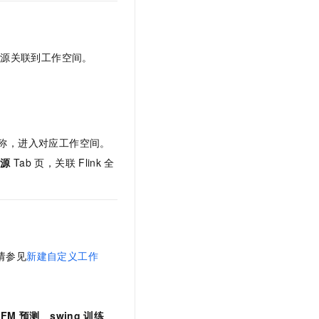
资源关联到工作空间。
称，进入对应工作空间。
资源
Tab
页，关联
Flink
全
请参见
新建自定义工作
、
FM
预测
、
swing
训练
、