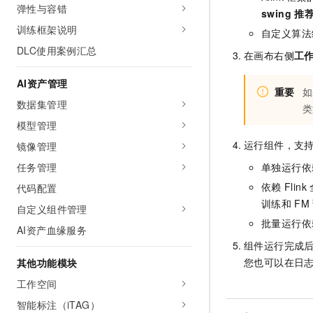
弹性与容错
swing
推
训练框架说明
自定义算法
DLC使用案例汇总
在画布右侧
工
AI资产管理
重要
如
数据集管理
类
模型管理
运行组件，支
镜像管理
单独运行依
任务管理
依赖
Flink
代码配置
训练和
FM
自定义组件管理
批量运行依
AI资产血缘服务
组件运行完成
您也可以在日
其他功能模块
工作空间
智能标注（iTAG）