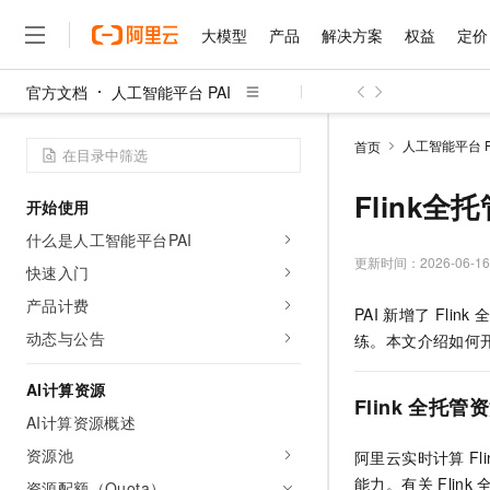
大模型
产品
解决方案
权益
定价
官方文档
人工智能平台 PAI
大模型
产品
解决方案
权益
定价
云市场
伙伴
服务
了解阿里云
精选产品
精选解决方案
普惠上云
产品定价
精选商城
成为销售伙伴
售前咨询
为什么选择阿里云
千问AI平台
人工智能平台 P
首页
了解云产品的定价详情
大模型服务平台百炼
睿译宝，AI翻译排版一
普惠上云 官方力荐
分销伙伴
在线服务
网站建设
什么是云计算
大
大模型服务与应用平台
上传文档即自动完成翻译和
云服务器38元/年起，超
Flink全
开始使用
咨询伙伴
多端小程序
技术领先
云上成本管理
售后服务
千问大模型
GLM-5.2：长任务时代
官方推荐返现计划
大模型
什么是人工智能平台PAI
大模型
精选产品
精选解决方案
Salesforce 国际版订阅
稳定可靠
管理和优化成本
多元化、高性能、安全可靠
推荐新用户得奖励，单订单
更新时间：
2026-06-16
销售伙伴合作计划
快速入门
自助服务
友盟天域
安全合规
人工智能与机器学习
AI
文本生成
无影云电脑
Hermes Agent，打造
云工开物
产品计费
PAI
新增了
Flink
无影生态合作计划
在线服务
观测云
分析师报告
随时随地安全接入的云上超
自主进化，持久记忆，越用
高校专属算力普惠，学生认
计算
互联网应用开发
动态与公告
Qwen3.8-Max
练。本文介绍如何
HOT
Salesforce On Alibaba C
工单服务
智能体时代全能旗舰模型
Tuya 物联网平台阿里云
研究报告与白皮书
云解析DNS
快速拥有专属 OpenClaw
Consulting Partner 合
大数据
容器
AI计算资源
免费试用
短信专区
Flink
全托管资
蓝凌 OA
Qwen3.7-Plus
AI 大模型销售与服务生
AI计算资源概述
现代化应用
存储
天池大赛
能看、能想、能动手的多模
云原生大数据计算服务 Max
解决方案免费试用 新老
电子合同
资源池
阿里云实时计算
Fl
面向分析的企业级SaaS模
最高领取价值200元试用
安全
网络与CDN
AI 算法大赛
Qwen3-VL-Plus
能力。有关
Flink
畅捷通
资源配额（Quota）