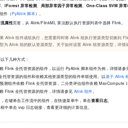
荐
、
IForest
异常检测
、
局部异常因子异常检测
、
One-Class SVM
异常
组件（
PyAlink
脚本
）。
作流属性
页签，从
Alink/FlinkML
算法默认执行资源列表中选择
Flink。
果
Alink
组件成组执行，您需要同时将
Alink
组执行资源类型切换到
F
型为
Alink
组的默认资源类型。关于如何设置
Alink
组资源类型，详情
持以下几种方式：
赖
Flink
全托管资源的组件，以运行
PyAlink
脚本组件为例，详情请参
全托管资源的组件和依赖其他资源类型的组件串联使用。以
基于
Alink
预测组件依赖
Flink
全托管资源，二分类评估组件依赖
MaxCompute
赖
Flink
全托管资源的组件，详情请参见
Alink
组件
。
后，右键单击工作流中的组件，在快捷菜单中，单击
查看日志
。
志框中单击
vvp
日志链接，查看更详细的计算信息。