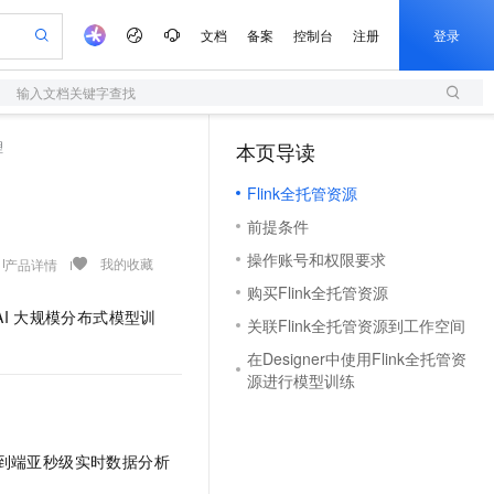
文档
备案
控制台
注册
登录
输入文档关键字查找
验
作计划
器
AI 活动
专业服务
服务伙伴合作计划
开发者社区
加入我们
服务平台百炼
阿里云 OPC 创新助力计划
理
本页导读
（1）
一站式生成采购清单，支持单品或批量购买
S
可编辑精美 PPT 文稿
S产品伙伴计划（繁花）
峰会
造的大模型服务与应用开发平台
轻量应用服务器
Agency Agents：拥有专属领域专家
AI 生产力先锋
Al MaaS 服务伙伴赋能合作
域名
博文
Careers
至高可申请百万元
Flink全托管资源
性可伸缩的云计算服务
 轻松生成专业的 PPT
开启高性价比 AI 编程新体验
先锋实践拓展 AI 生产力的边界
快速构建应用程序和网站，即刻迈出上云第一步
多领域专家智能体,一键组建 AI 虚拟交付团队
Token 补贴，五大权
计划
海大会
伙伴信用分合作计划
商标
问答
社会招聘
前提条件
益加速 OPC 成功
S
帕鲁游戏服务器
数字证书管理服务（原SSL证书）
HappyHorse 打造一站式影视创作平台
飞天发布时刻
HOT
划
备案
电子书
校园招聘
操作账号和权限要求
联机服务器，轻松开启游戏
视频创作，一键激活电商全链路生产力
全托管，含MySQL、PostgreSQL、SQL Server、MariaDB多引擎
实现全站HTTPS，呈现可信的WEB访问
所见，即是所愿
可视化编排打通从文字构思到成片全链路闭环
我的收藏
产品详情
更多支持
划
公司注册
镜像站
购买Flink全托管资源
视频生成
语音识别与合成
 智能体与工作流应用
短信服务
漫剧工坊：一站式动画创作平台
AI 实训营
AI
大规模分布式模型训
合作伙伴培训与认证
关联Flink全托管资源到工作空间
划
上云迁移
的智能体编程平台
站生成，高效打造优质广告素材
通过阿里云百炼高效搭建AI应用,助力高效开发
快速生产连贯的高质量长漫剧
从基础到进阶，Agent 创客手把手教你
国内短信简单易用，安全可靠，秒级触达，全球覆盖200+国家和地区。
e-1.1-T2V
Qwen3-TTS-Flash
lScope
我要反馈
查询合作伙伴
在Designer中使用Flink全托管资
畅细腻的高质量视频
离线语音合成大模型，多语言方言自适应，低延迟高稳定
n Alibaba Cloud ISV 合作
代维服务
olarDB
建企业门户网站
大数据开发治理平台 DataWorks
10 分钟搭建微信、支付宝小程序
源进行模型训练
创新加速
ope
登录合作伙伴管理后台
我要建议
站，无忧落地极速上线
以可视化方式快速构建移动和 PC 门户网站
100%兼容MySQL、PostgreSQL，兼容Oracle，支持集中和分布式
高效部署网站，快速应用到小程序
Data Agent 驱动的一站式 Data+AI 开发治理平台
e-1.1-I2V
Cosyvoice-V3-Flash
安全
畅自然，细节丰富
高表现力语音合成大模型，语音克隆听感自然
我要投诉
上云场景组合购
伴
到端亚秒级实时数据分析
边界网络安全防护产品
漫剧创作，剧本、分镜、视频高效生成
覆盖90%+业务场景，专享组合折扣价
2V
VPN
Fun-ASR