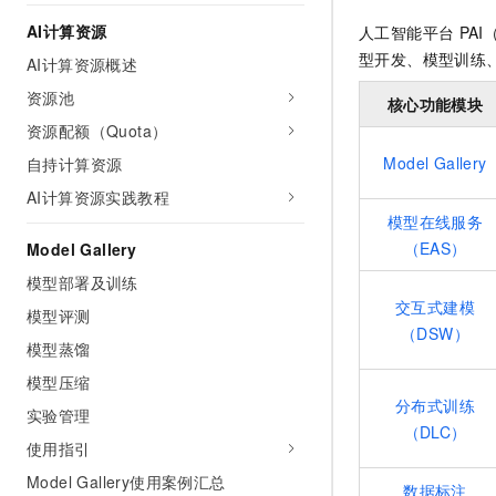
AI 产品 免费试用
网络
安全
云开发大赛
AI计算资源
人工智能平台
PAI（
Tableau 订阅
1亿+ 大模型 tokens 和 
型开发、模型训练
AI计算资源概述
可观测
入门学习赛
中间件
AI空中课堂在线直播课
140+云产品 免费试用
大模型服务
资源池
核心功能模块
上云与迁云
产品新客免费试用，最长1
数据库
资源配额（Quota）
生态解决方案
千问AI平台-Token Plan
企业出海
大模型ACA认证体验
大数据计算
Model Gallery
自持计算资源
助力企业全员 AI 认知与能
行业生态解决方案
AI计算资源实践教程
政企业务
媒体服务
千问AI平台-模型体验
模型在线服务
开发者生态解决方案
在线体验全尺寸、多种模态
（EAS）
Model Gallery
企业服务与云通信
AI 开发和 AI 应用解决
Happy 系列大模型
模型部署及训练
域名与网站
交互式建模
模型评测
（DSW）
终端用户计算
模型蒸馏
模型压缩
Serverless
大模型解决方案
分布式训练
实验管理
开发工具
（DLC）
快速部署 Dify，高效搭建 
使用指引
迁移与运维管理
Model Gallery使用案例汇总
数据标注