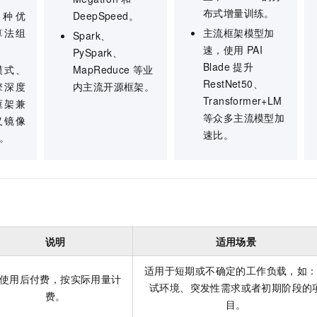
布式增量训练。
0+种优
DeepSpeed。
算法组
主流框架模型加
Spark、
速，使用
PAI
PySpark、
Blade
提升
模式、
MapReduce
等业
RestNet50、
擎深度
内主流开源框架。
Transformer+LM
框架兼
等众多主流模型加
义镜像
速比。
。
说明
适用场景
适用于短期或不确定的工作负载，如
使用后付费，按实际用量计
试环境、突发性需求或者初期阶段的
费。
目。