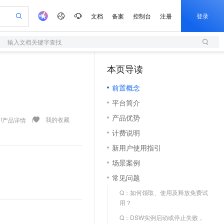
文档
备案
控制台
注册
登录
输入文档关键字查找
验
作计划
器
AI 活动
专业服务
服务伙伴合作计划
开发者社区
加入我们
服务平台百炼
阿里云 OPC 创新助力计划
本页导读
（1）
一站式生成采购清单，支持单品或批量购买
S
io：打造专属 AI 语音助手
S产品伙伴计划（繁花）
峰会
造的大模型服务与应用开发平台
轻量应用服务器
一句话生成原生可编辑精美 PPT 文稿
AI 生产力先锋
Al MaaS 服务伙伴赋能合作
域名
博文
Careers
至高可申请百万元
前置概念
性可伸缩的云计算服务
开启高性价比 AI 编程新体验
Qwen-Audio-3.0-Realtime 端到端实时语音角色扮演
输入一句话想法, 轻松生成专业的 PPT
先锋实践拓展 AI 生产力的边界
快速构建应用程序和网站，即刻迈出上云第一步
Token 补贴，五大权
计划
海大会
伙伴信用分合作计划
商标
问答
社会招聘
平台简介
益加速 OPC 成功
S
eek-V4-Pro
数字证书管理服务（原SSL证书）
一键部署幻兽帕鲁游戏服务器
飞天发布时刻
HOT
划
备案
电子书
校园招聘
产品优势
pSeek-V4-Pro
视频创作，一键激活电商全链路生产力
全托管，含MySQL、PostgreSQL、SQL Server、MariaDB多引擎
实现全站HTTPS，呈现可信的WEB访问
一键购买专属联机服务器，轻松开启游戏
所见，即是所愿
我的收藏
产品详情
更多支持
划
公司注册
镜像站
计费说明
视频生成
语音识别与合成
专属 QwenPaw
短信服务
漫剧工坊：一站式动画创作平台
AI 实训营
HOT
合作伙伴培训与认证
新用户使用指引
划
上云迁移
的智能体编程平台
站生成，高效打造优质广告素材
从聊天伙伴进化为能主动干活的本地数字员工
快速生产连贯的高质量长漫剧
从基础到进阶，Agent 创客手把手教你
国内短信简单易用，安全可靠，秒级触达，全球覆盖200+国家和地区。
e-1.1-T2V
Qwen3-TTS-Flash
lScope
我要反馈
查询合作伙伴
场景案例
畅细腻的高质量视频
离线语音合成大模型，多语言方言自适应，低延迟高稳定
n Alibaba Cloud ISV 合作
代维服务
olarDB
建企业门户网站
大数据开发治理平台 DataWorks
10 分钟搭建微信、支付宝小程序
常见问题
创新加速
ope
登录合作伙伴管理后台
我要建议
站，无忧落地极速上线
以可视化方式快速构建移动和 PC 门户网站
100%兼容MySQL、PostgreSQL，兼容Oracle，支持集中和分布式
高效部署网站，快速应用到小程序
Data Agent 驱动的一站式 Data+AI 开发治理平台
e-1.1-I2V
Cosyvoice-V3-Flash
Q：如何领取、使用及释放免费试
安全
畅自然，细节丰富
高表现力语音合成大模型，语音克隆听感自然
我要投诉
上云场景组合购
用？
伴
边界网络安全防护产品
漫剧创作，剧本、分镜、视频高效生成
覆盖90%+业务场景，专享组合折扣价
2V
VPN
Fun-ASR
Q：DSW实例启动或停止失败，