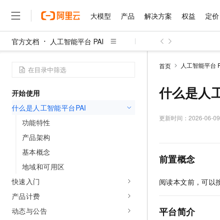
大模型
产品
解决方案
权益
定价
官方文档
人工智能平台 PAI
大模型
产品
解决方案
权益
定价
云市场
伙伴
服务
了解阿里云
精选产品
精选解决方案
普惠上云
产品定价
精选商城
成为销售伙伴
售前咨询
为什么选择阿里云
千问AI平台
人工智能平台 P
首页
了解云产品的定价详情
大模型服务平台百炼
千问办公，解锁你的工作
普惠上云 官方力荐
分销伙伴
在线服务
网站建设
什么是云计算
大
大模型服务与应用平台
企业级Agent产品，直接
云服务器38元/年起，超
什么是人工
开始使用
咨询伙伴
多端小程序
技术领先
云上成本管理
售后服务
千问大模型
Agency Agents：拥
官方推荐返现计划
大模型
什么是人工智能平台PAI
大模型
精选产品
精选解决方案
Salesforce 国际版订阅
稳定可靠
管理和优化成本
多元化、高性能、安全可靠
推荐新用户得奖励，单订单
更新时间：
2026-06-09
销售伙伴合作计划
功能特性
自助服务
友盟天域
安全合规
人工智能与机器学习
AI
文本生成
无影云电脑
HappyHorse 打造一
云工开物
产品架构
无影生态合作计划
在线服务
观测云
分析师报告
随时随地安全接入的云上超
高校专属算力普惠，学生认
计算
互联网应用开发
基本概念
Qwen3.8-Max
HOT
前置概念
Salesforce On Alibaba C
工单服务
智能体时代全能旗舰模型
Tuya 物联网平台阿里云
研究报告与白皮书
地域和可用区
云解析DNS
快速拥有专属 OpenClaw
Consulting Partner 合
大数据
容器
免费试用
短信专区
快速入门
阅读本文前，可以
蓝凌 OA
Qwen3.7-Plus
AI 大模型销售与服务生
现代化应用
存储
天池大赛
能看、能想、能动手的多模
产品计费
云原生大数据计算服务 Max
解决方案免费试用 新老
电子合同
面向分析的企业级SaaS模
最高领取价值200元试用
安全
平台简介
动态与公告
网络与CDN
AI 算法大赛
Qwen3-VL-Plus
畅捷通