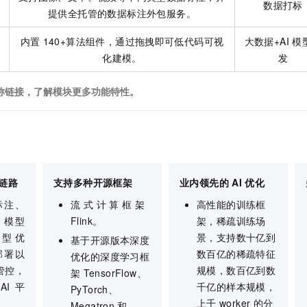
数据打标
一个 AI 助手
即刻拥有 DeepSeek-R1 满血版
超强辅助，Bol
提供全托管的数据标注外包服务。
在企业官网、通讯软件中为客户提供 AI 客服
多种方案随心选，轻松解锁专属 DeepSeek
内置
140+算法组件，通过拖拽即可低代码可视
大数据+AI
模
化建模。
发
称链接，了解模块更多功能特性。
链路
支持多种开源框架
业内领先的
AI
优化
标注、
流式计算框架
高性能的训练框
、模型
Flink。
架，稀疏训练场
型优
景，支持数十亿到
基于开源版本深度
部署以
数百亿的稀疏特征
优化的深度学习框
管控，
规模，数百亿到数
架
TensorFlow、
AI
平
千亿的样本规模，
PyTorch、
上千
worker
的分
Megatron
和