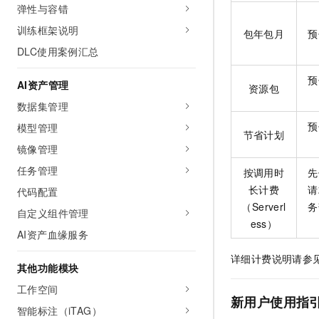
弹性与容错
训练框架说明
包年包月
预
DLC使用案例汇总
预
AI资产管理
资源包
数据集管理
预
模型管理
节省计划
镜像管理
任务管理
按调用时
先
长计费
请
代码配置
（Serverl
务
自定义组件管理
ess）
AI资产血缘服务
详细计费说明请参
其他功能模块
工作空间
新用户使用指
智能标注（iTAG）