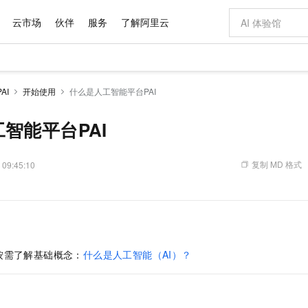
云市场
伙伴
服务
了解阿里云
AI 特惠
数据与 API
成为产品伙伴
企业增值服务
最佳实践
价格计算器
AI 场景体
基础软件
产品伙伴合
阿里云认证
市场活动
配置报价
大模型
AI
开始使用
什么是人工智能平台PAI
自助选配和估算价格
新方式
域名与网站
睿译宝，AI翻译排版一步到位
智启 AI 普惠权益
产品生态集成认证中心
企业支持计划
云上春晚
千问官方 MaaS 平台，为开发者和 Agent 而生，新用户赠送 1 亿 + tokens 额度
云服务器 EC
Qwen Aud
AI Coding
阿里云Maa
2026 阿里云
为企业打
数据集
Windows
大模型认证
模型
NEW
NEW
交付可用成果
值低价云产品抢先购
提供智能易用的域名与建站服务
上传文档即自动完成翻译和格式还原
至高享 1亿+免费 tokens，加速 Al 应用落地
安全可靠、弹
智能编程，一键
智能平台PAI
产品生态伙伴
专家技术服务
云上奥运之旅
弹性计算合作
阿里云中企出
手机三要素
宝塔 Linux
全部认证
价格优势
有专属领域专家
对象存储 OSS
GLM-5.2：长任务时代开源旗舰模型
阿里云 OPC 创新助力计划
云数据库 RD
即刻拥有 DeepS
AI 电商营销
产品生态伙伴工作台
企业增值服务台
云栖战略参考
云存储合作计
云栖大会
身份实名认证
CentOS
训练营
推动算力普惠，释放技术红利
的大模型服务
最高返9万
多领域专家智能体,一键组建 AI 虚拟交付团队
至高百万元 Token 补贴，加速一人公司成长
稳定、安全、高性价比、高性能的云存储服务
真正可用的 1M 上下文,一次完成代码全链路开发
轻松解锁专属 Dee
从图文生成到
复制 MD 格式
 09:45:10
云上的中国
数据库合作计
活动全景
短信
Docker
图片和
站式影视创作平台
人工智能平台 PAI
Hermes Agent，打造自进化智能体
Token Plan 模型订阅计划
Qoder
5 分钟轻松部署
AI 广告创作
企业成长
大模型
NEW
信息公告
看见新力量
云网络合作计
OCR 文字识别
JAVA
级电脑
证享300元代金券
可视化编排打通从文字构思到成片全链路闭环
一站式AI开发、训练和推理服务
自主进化，持久记忆，越用越聪明
Qwen3.8-Max 首发尝鲜，限时加量 10 倍，夜间低至2折
面向真实软件
图文、视频一
Kimi-K3
HappyHors
NEW
魔搭 Mode
loud
服务实践
官网公告
Kimi 最新旗舰模型，长程编程与推理利器
让文字生成流
金融模力时刻
Salesforce O
版
发票查验
全能环境
Qoder CN
Claude Code + GStack 打造工程团队
千问办公，限时限量积分加倍
云原生数据库 P
低代码高效构
AI 建站
NEW
作计划
计划
创新中心
魔搭 ModelSc
健康状态
让AI从“聊天伙伴”进化为能干活的“数字员工”
覆盖公网/内网、递归/权威、移动APP等全场景解析服务
安装技能 GStack，拥有专属 AI 工程团队
你的AI工作搭子，覆盖日常办公高频场景
基于千问大模型等，支持代码智能生成、研发智能问答
0 代码专业建
客户案例
按需了解基础概念：
什么是人工智能（AI）？
天气预报查询
操作系统
Deepseek-v4-pro
HappyHors
态合作计划
态智能体模型
旗舰 MoE 大模型，百万上下文与顶尖推理能力
图生视频，流
Compute
同享
容器服务 Kubernetes 版 ACK
万小智 AI 建站低至 15元/月
云防火墙
AI 短剧/漫剧
快递物流查询
WordPress
成为服务伙
高校合作
式云数据仓库
点，立即开启云上创新
提供一站式管理容器应用的 K8s 服务
送.CN域名，送备案服务码
云原生的云上
AI助力短剧
GLM-5.2
Wan2.7-T
Ubuntu