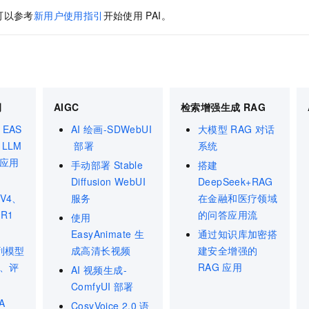
可以参考
新用户使用指引
开始使用
PAI。
调
AIGC
检索增强生成 RAG
EAS
AI
绘画-SDWebUI
大模型
RAG
对话
LLM
部署
系统
应用
手动部署
Stable
搭建
Diffusion WebUI
DeepSeek+RAG
-V4、
服务
在金融和医疗领域
-R1
的问答应用流
使用
EasyAnimate
生
通过知识库加密搭
列模型
成高清长视频
建安全增强的
、评
RAG
应用
AI
视频生成-
ComfyUI
部署
A
CosyVoice 2.0
语