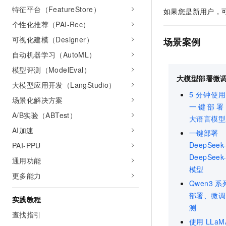
特征平台（FeatureStore）
如果您是新用户，
个性化推荐（PAI-Rec）
可视化建模（Designer）
场景案例
自动机器学习（AutoML）
模型评测（ModelEval）
大模型部署微
大模型应用开发（LangStudio）
5
分钟使用
场景化解决方案
一键部署
A/B实验（ABTest）
大语言模型
AI加速
一键部署
DeepSeek
PAI-PPU
DeepSeek
通用功能
模型
更多能力
Qwen3
系
部署、微调
实践教程
测
查找指引
使用
LLaM