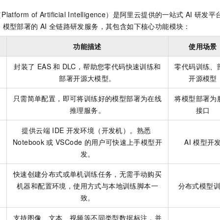
服务生态伙伴
视觉 Coding、空间感知、多模态思考等全面升级
1M上下文，专为长程任务能力而生
云工开物
企业应用
Night Plan 支持 Qwen 3.8-Max
AI 办公
NEW
Platform of Artificial Intelligence）是阿里云提供的一站式
AI
研发平
Red Hat
30+ 款产品免费体验
夜间 5 折，Qwen/Meoo/TokenPlan 客户专享
AI智能应用
科研合作
、模型部署的
AI
全链路研发服务，其包含如下核心功能模块：
ERP
堂（旗舰版）
SUSE
智能客服
AI 应用构建
大模型原生
CRM
功能描述
使用场景
2个月
自动承接线索
建站小程序
Qoder
大模型服务平台百炼-应用模版
OA 办公系统
HOT
NEW
封装了
EAS
和
DLC，帮助您零代码快速训练和
零代码训练、
面向真实软件
个人版上线、团队版降价；千问3.8-Max首发发尝鲜
丰富多元化的应用模版和解决方案
部署开源大模型。
开源模型
力提升
财税管理
模板建站
万有无界
大模型服务平台百炼-智能体
只需简单配置，即可将训练好的模型部署为在线
将模型部署为
400电话
定制建站
的模型效果
灵活可视化地构建企业级 Agent
推理服务。
接口
方案
广告营销
模板小程序
秒悟
人工智能平台 PAI
提供云端
IDE
开发环境（开发机）。熟悉
定制小程序
云端极速 AI 
新一代 AI 视频生成模型，深度适配广告营销等场景
AI Native 的算法工程平台，一站式完成建模、训练、推理服务部署
Notebook
或
VSCode
的用户可快速上手模型开
AI
模型开
APP 开发
发。
建站系统
快速创建分布式或单机训练任务，无需手动购买
机器和配置环境，使用方式与本地训练脚本一
分布式模型
AI 应用
10分钟微调：让0.6B模型媲美235B模型
多模态数据信
致。
依托云原生高可用架构,实现Dify私有化部署
用1%尺寸在特定领域达到大模型90%以上效果
支持图像、文本、视频等不同类型数据标注，并