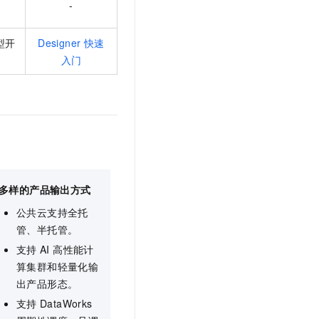
-
t.diy 一步搞定创意建站
构建大模型应用的安全防护体系
通过自然语言交互简化开发流程,全栈开发支持
通过阿里云安全产品对 AI 应用进行安全防护
型开
Designer 快速
入门
多样的产品输出方式
公共云支持全托
管、半托管。
支持
AI 高性能计
算集群和轻量化输
出产品形态。
支持
DataWorks