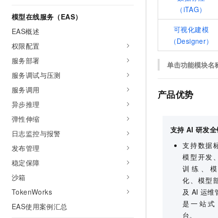
10 分钟在聊天系统中增加
（iTAG）
专有云
模型在线服务（EAS）
可视化建模
EAS概述
（Designer）
权限配置
服务部署
单击功能模块名
服务调试与压测
服务调用
产品优势
异步推理
弹性伸缩
支持
AI
研发全
日志监控与报警
支持数据
发布管理
模型开发
稳定保障
训练、模
沙箱
化、模型
TokenWorks
及
AI
运维
是一站式
EAS使用案例汇总
台。