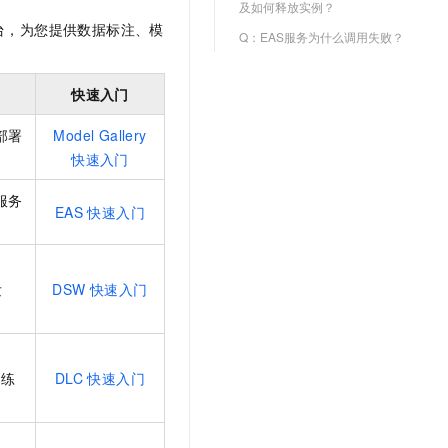
及如何释放实例？
文戏情感细腻自然，动作戏激烈拳拳到肉，实现更强表演能力
支持中英文自由切换，具备更强的噪声鲁棒性
云聚AI 严选权益
SSL 证书
台，为您提供数据标注、模
Q：EAS服务为什么调用失败？
，一键激活高效办公新体验
精选AI产品，从模型到应用全链提效
堡垒机
AI 用量加速计划
应用
防火墙
快速入门
、识别商机，让客服更高效、服务更出色。
新老同享，达量后返
千问办公
主机安全
NEW
部署
Model Gallery
的智能体编程平台
一站式AI生产力平台
快速入门
AI 应用及服务市场
伶鹊
服务
EAS 快速入门
企业级人与Agent协作平台，接入和调度多个数字员工
智能客服平台，对话机器人、对话分析、智能外呼
AI 应用
大模型服务平台百炼 - 全妙
大模型
应用创作平台
多模态内容创作工具，已接入 DeepSeek
发
DSW 快速入门
自然语言处理
数据标注
机器学习
训练
DLC 快速入门
息提取
与 AI 智能体进行实时音视频通话
从文本、图片、视频中提取结构化的属性信息
构建支持视频理解的 AI 音视频实时通话应用