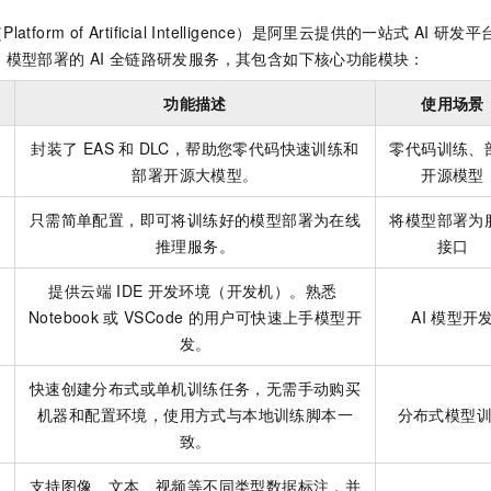
服务生态伙伴
视觉 Coding、空间感知、多模态思考等全面升级
1M上下文，专为长程任务能力而生
云工开物
企业应用
Night Plan 支持 Qwen 3.8-Max
AI 办公
NEW
Platform of Artificial Intelligence）是阿里云提供的一站式
AI
研发平
Red Hat
30+ 款产品免费体验
夜间 5 折，Qwen/Meoo/TokenPlan 客户专享
AI智能应用
科研合作
、模型部署的
AI
全链路研发服务，其包含如下核心功能模块：
ERP
堂（旗舰版）
SUSE
智能客服
AI 应用构建
大模型原生
CRM
功能描述
使用场景
2个月
自动承接线索
建站小程序
Qoder
大模型服务平台百炼-应用模版
OA 办公系统
HOT
NEW
封装了
EAS
和
DLC，帮助您零代码快速训练和
零代码训练、
面向真实软件
个人版上线、团队版降价；千问3.8-Max首发发尝鲜
丰富多元化的应用模版和解决方案
部署开源大模型。
开源模型
力提升
财税管理
模板建站
万有无界
大模型服务平台百炼-智能体
只需简单配置，即可将训练好的模型部署为在线
将模型部署为
400电话
定制建站
的模型效果
灵活可视化地构建企业级 Agent
推理服务。
接口
方案
广告营销
模板小程序
秒悟
人工智能平台 PAI
提供云端
IDE
开发环境（开发机）。熟悉
定制小程序
云端极速 AI 
新一代 AI 视频生成模型，深度适配广告营销等场景
AI Native 的算法工程平台，一站式完成建模、训练、推理服务部署
Notebook
或
VSCode
的用户可快速上手模型开
AI
模型开
APP 开发
发。
建站系统
快速创建分布式或单机训练任务，无需手动购买
机器和配置环境，使用方式与本地训练脚本一
分布式模型
AI 应用
10分钟微调：让0.6B模型媲美235B模型
多模态数据信
致。
依托云原生高可用架构,实现Dify私有化部署
用1%尺寸在特定领域达到大模型90%以上效果
支持图像、文本、视频等不同类型数据标注，并