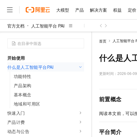
大模型
产品
解决方案
权益
定价
官方文档
人工智能平台 PAI
大模型
产品
解决方案
权益
定价
云市场
伙伴
服务
了解阿里云
精选产品
精选解决方案
普惠上云
产品定价
精选商城
成为销售伙伴
售前咨询
为什么选择阿里云
千问AI平台
人工智能平台 P
首页
了解云产品的定价详情
大模型服务平台百炼
千问办公，解锁你的工作
普惠上云 官方力荐
分销伙伴
在线服务
网站建设
什么是云计算
大
大模型服务与应用平台
企业级Agent产品，直接
云服务器38元/年起，超
什么是人工
开始使用
咨询伙伴
多端小程序
技术领先
云上成本管理
售后服务
千问大模型
Agency Agents：拥
官方推荐返现计划
大模型
什么是人工智能平台PAI
大模型
精选产品
精选解决方案
Salesforce 国际版订阅
稳定可靠
管理和优化成本
多元化、高性能、安全可靠
推荐新用户得奖励，单订单
更新时间：
2026-06-09
销售伙伴合作计划
功能特性
自助服务
友盟天域
安全合规
人工智能与机器学习
AI
文本生成
无影云电脑
HappyHorse 打造一
云工开物
产品架构
无影生态合作计划
在线服务
观测云
分析师报告
随时随地安全接入的云上超
高校专属算力普惠，学生认
计算
互联网应用开发
基本概念
Qwen3.8-Max
HOT
前置概念
Salesforce On Alibaba C
工单服务
智能体时代全能旗舰模型
Tuya 物联网平台阿里云
研究报告与白皮书
地域和可用区
云解析DNS
快速拥有专属 OpenClaw
Consulting Partner 合
大数据
容器
免费试用
短信专区
快速入门
阅读本文前，可以
蓝凌 OA
Qwen3.7-Plus
AI 大模型销售与服务生
现代化应用
存储
天池大赛
能看、能想、能动手的多模
产品计费
云原生大数据计算服务 Max
解决方案免费试用 新老
电子合同
面向分析的企业级SaaS模
最高领取价值200元试用
安全
平台简介
动态与公告
网络与CDN
AI 算法大赛
Qwen3-VL-Plus
畅捷通