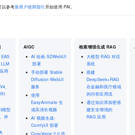
可以参考
新用户使用指引
开始使用
PAI。
调
AIGC
检索增强生成 RAG
EAS
AI
绘画-SDWebUI
大模型
RAG
对话
LLM
部署
系统
应用
手动部署
Stable
搭建
Diffusion WebUI
DeepSeek+RAG
-V4、
服务
在金融和医疗领域
-R1
的问答应用流
使用
EasyAnimate
生
通过知识库加密搭
列模型
成高清长视频
建安全增强的
、评
RAG
应用
AI
视频生成-
ComfyUI
部署
A
CosyVoice 2.0
语