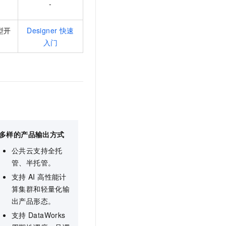
-
t.diy 一步搞定创意建站
构建大模型应用的安全防护体系
通过自然语言交互简化开发流程,全栈开发支持
通过阿里云安全产品对 AI 应用进行安全防护
型开
Designer 快速
入门
多样的产品输出方式
公共云支持全托
管、半托管。
支持
AI 高性能计
算集群和轻量化输
出产品形态。
支持
DataWorks