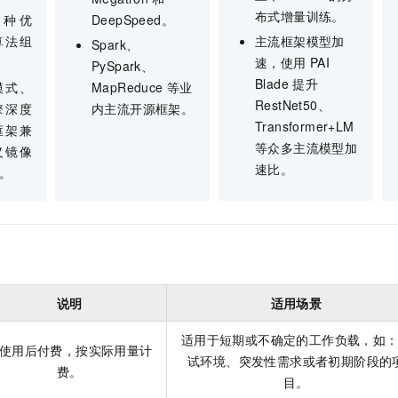
布式增量训练。
0+种优
DeepSpeed。
算法组
主流框架模型加
Spark、
速，使用
PAI
PySpark、
Blade
提升
模式、
MapReduce
等业
RestNet50、
擎深度
内主流开源框架。
Transformer+LM
框架兼
等众多主流模型加
义镜像
速比。
。
说明
适用场景
适用于短期或不确定的工作负载，如
使用后付费，按实际用量计
试环境、突发性需求或者初期阶段的
费。
目。