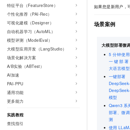
特征平台（FeatureStore）
如果您是新用户，
个性化推荐（PAI-Rec）
可视化建模（Designer）
场景案例
自动机器学习（AutoML）
模型评测（ModelEval）
大模型部署微
大模型应用开发（LangStudio）
5
分钟使用
场景化解决方案
一键部署
A/B实验（ABTest）
大语言模型
AI加速
一键部署
DeepSeek
PAI-PPU
DeepSeek
通用功能
模型
更多能力
Qwen3
系
部署、微调
实践教程
测
查找指引
使用
LLaM