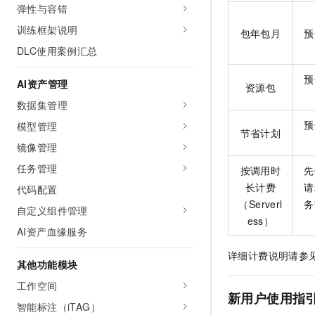
弹性与容错
训练框架说明
包年包月
预
DLC使用案例汇总
预
AI资产管理
资源包
数据集管理
预
模型管理
节省计划
镜像管理
任务管理
按调用时
先
长计费
请
代码配置
（Serverl
务
自定义组件管理
ess）
AI资产血缘服务
详细计费说明请参
其他功能模块
工作空间
新用户使用指
智能标注（iTAG）