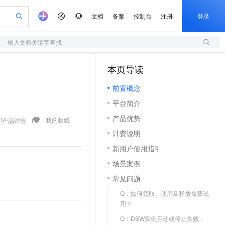
文档
备案
控制台
注册
登录
输入文档关键字查找
验
作计划
器
AI 活动
专业服务
服务伙伴合作计划
开发者社区
加入我们
服务平台百炼
阿里云 OPC 创新助力计划
本页导读
（1）
一站式生成采购清单，支持单品或批量购买
S
io：打造专属 AI 语音助手
S产品伙伴计划（繁花）
峰会
造的大模型服务与应用开发平台
轻量应用服务器
一句话生成原生可编辑精美 PPT 文稿
AI 生产力先锋
Al MaaS 服务伙伴赋能合作
域名
博文
Careers
至高可申请百万元
前置概念
性可伸缩的云计算服务
开启高性价比 AI 编程新体验
Qwen-Audio-3.0-Realtime 端到端实时语音角色扮演
输入一句话想法, 轻松生成专业的 PPT
先锋实践拓展 AI 生产力的边界
快速构建应用程序和网站，即刻迈出上云第一步
Token 补贴，五大权
计划
海大会
伙伴信用分合作计划
商标
问答
社会招聘
平台简介
益加速 OPC 成功
S
eek-V4-Pro
数字证书管理服务（原SSL证书）
一键部署幻兽帕鲁游戏服务器
飞天发布时刻
HOT
划
备案
电子书
校园招聘
产品优势
pSeek-V4-Pro
视频创作，一键激活电商全链路生产力
全托管，含MySQL、PostgreSQL、SQL Server、MariaDB多引擎
实现全站HTTPS，呈现可信的WEB访问
一键购买专属联机服务器，轻松开启游戏
所见，即是所愿
我的收藏
产品详情
更多支持
划
公司注册
镜像站
计费说明
视频生成
语音识别与合成
专属 QwenPaw
短信服务
漫剧工坊：一站式动画创作平台
AI 实训营
HOT
合作伙伴培训与认证
新用户使用指引
划
上云迁移
的智能体编程平台
站生成，高效打造优质广告素材
从聊天伙伴进化为能主动干活的本地数字员工
快速生产连贯的高质量长漫剧
从基础到进阶，Agent 创客手把手教你
国内短信简单易用，安全可靠，秒级触达，全球覆盖200+国家和地区。
e-1.1-T2V
Qwen3-TTS-Flash
lScope
我要反馈
查询合作伙伴
场景案例
畅细腻的高质量视频
离线语音合成大模型，多语言方言自适应，低延迟高稳定
n Alibaba Cloud ISV 合作
代维服务
olarDB
建企业门户网站
大数据开发治理平台 DataWorks
10 分钟搭建微信、支付宝小程序
常见问题
创新加速
ope
登录合作伙伴管理后台
我要建议
站，无忧落地极速上线
以可视化方式快速构建移动和 PC 门户网站
100%兼容MySQL、PostgreSQL，兼容Oracle，支持集中和分布式
高效部署网站，快速应用到小程序
Data Agent 驱动的一站式 Data+AI 开发治理平台
e-1.1-I2V
Cosyvoice-V3-Flash
Q：如何领取、使用及释放免费试
安全
畅自然，细节丰富
高表现力语音合成大模型，语音克隆听感自然
我要投诉
上云场景组合购
用？
伴
边界网络安全防护产品
漫剧创作，剧本、分镜、视频高效生成
覆盖90%+业务场景，专享组合折扣价
2V
VPN
Fun-ASR
Q：DSW实例启动或停止失败，