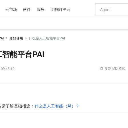
云市场
伙伴
服务
了解阿里云
AI 特惠
数据与 API
成为产品伙伴
企业增值服务
最佳实践
价格计算器
AI 场景体
基础软件
产品伙伴合
阿里云认证
市场活动
配置报价
大模型
AI
开始使用
什么是人工智能平台PAI
自助选配和估算价格
新方式
域名与网站
睿译宝，AI翻译排版一步到位
智启 AI 普惠权益
产品生态集成认证中心
企业支持计划
云上春晚
千问官方 MaaS 平台，为开发者和 Agent 而生，新用户赠送 1 亿 + tokens 额度
云服务器 EC
Qwen Aud
AI Coding
阿里云Maa
2026 阿里云
为企业打
数据集
Windows
大模型认证
模型
NEW
NEW
交付可用成果
值低价云产品抢先购
提供智能易用的域名与建站服务
上传文档即自动完成翻译和格式还原
至高享 1亿+免费 tokens，加速 Al 应用落地
安全可靠、弹
智能编程，一键
智能平台PAI
产品生态伙伴
专家技术服务
云上奥运之旅
弹性计算合作
阿里云中企出
手机三要素
宝塔 Linux
全部认证
价格优势
有专属领域专家
对象存储 OSS
GLM-5.2：长任务时代开源旗舰模型
阿里云 OPC 创新助力计划
云数据库 RD
即刻拥有 DeepS
AI 电商营销
产品生态伙伴工作台
企业增值服务台
云栖战略参考
云存储合作计
云栖大会
身份实名认证
CentOS
训练营
推动算力普惠，释放技术红利
的大模型服务
最高返9万
多领域专家智能体,一键组建 AI 虚拟交付团队
至高百万元 Token 补贴，加速一人公司成长
稳定、安全、高性价比、高性能的云存储服务
真正可用的 1M 上下文,一次完成代码全链路开发
轻松解锁专属 Dee
从图文生成到
复制 MD 格式
 09:45:10
云上的中国
数据库合作计
活动全景
短信
Docker
图片和
站式影视创作平台
人工智能平台 PAI
Hermes Agent，打造自进化智能体
Token Plan 模型订阅计划
Qoder
5 分钟轻松部署
AI 广告创作
企业成长
大模型
NEW
信息公告
看见新力量
云网络合作计
OCR 文字识别
JAVA
级电脑
证享300元代金券
可视化编排打通从文字构思到成片全链路闭环
一站式AI开发、训练和推理服务
自主进化，持久记忆，越用越聪明
Qwen3.8-Max 首发尝鲜，限时加量 10 倍，夜间低至2折
面向真实软件
图文、视频一
Kimi-K3
HappyHors
NEW
魔搭 Mode
loud
服务实践
官网公告
Kimi 最新旗舰模型，长程编程与推理利器
让文字生成流
金融模力时刻
Salesforce O
版
发票查验
全能环境
Qoder CN
Claude Code + GStack 打造工程团队
千问办公，限时限量积分加倍
云原生数据库 P
低代码高效构
AI 建站
NEW
作计划
计划
创新中心
魔搭 ModelSc
健康状态
让AI从“聊天伙伴”进化为能干活的“数字员工”
覆盖公网/内网、递归/权威、移动APP等全场景解析服务
安装技能 GStack，拥有专属 AI 工程团队
你的AI工作搭子，覆盖日常办公高频场景
基于千问大模型等，支持代码智能生成、研发智能问答
0 代码专业建
客户案例
按需了解基础概念：
什么是人工智能（AI）？
天气预报查询
操作系统
Deepseek-v4-pro
HappyHors
态合作计划
态智能体模型
旗舰 MoE 大模型，百万上下文与顶尖推理能力
图生视频，流
Compute
同享
容器服务 Kubernetes 版 ACK
万小智 AI 建站低至 15元/月
云防火墙
AI 短剧/漫剧
快递物流查询
WordPress
成为服务伙
高校合作
式云数据仓库
点，立即开启云上创新
提供一站式管理容器应用的 K8s 服务
送.CN域名，送备案服务码
云原生的云上
AI助力短剧
GLM-5.2
Wan2.7-T
Ubuntu