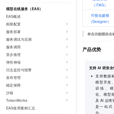
10 分钟在聊天系统中增加
（iTAG）
专有云
模型在线服务（EAS）
可视化建模
EAS概述
（Designer）
权限配置
服务部署
单击功能模块名
服务调试与压测
服务调用
产品优势
异步推理
弹性伸缩
支持
AI
研发全
日志监控与报警
支持数据
发布管理
模型开发
稳定保障
训练、模
沙箱
化、模型
TokenWorks
及
AI
运维
是一站式
EAS使用案例汇总
台。