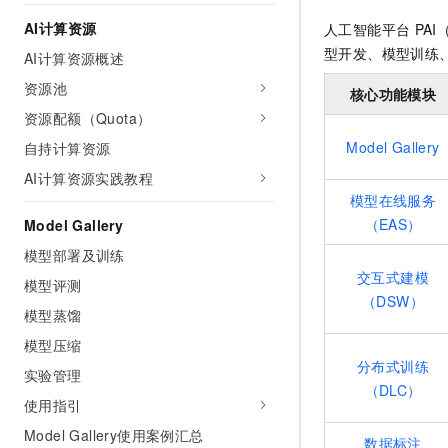
AI 产品 免费试用
网络
安全
云开发大赛
AI计算资源
人工智能平台
PAI（
Tableau 订阅
1亿+ 大模型 tokens 和 
型开发、模型训练
AI计算资源概述
可观测
入门学习赛
中间件
AI空中课堂在线直播课
140+云产品 免费试用
大模型服务
资源池
核心功能模块
上云与迁云
产品新客免费试用，最长1
数据库
资源配额（Quota）
生态解决方案
千问AI平台-Token Plan
企业出海
大模型ACA认证体验
大数据计算
Model Gallery
自持计算资源
助力企业全员 AI 认知与能
行业生态解决方案
AI计算资源实践教程
政企业务
媒体服务
千问AI平台-模型体验
模型在线服务
开发者生态解决方案
在线体验全尺寸、多种模态
（EAS）
Model Gallery
企业服务与云通信
AI 开发和 AI 应用解决
Happy 系列大模型
模型部署及训练
域名与网站
交互式建模
模型评测
（DSW）
终端用户计算
模型蒸馏
模型压缩
Serverless
大模型解决方案
分布式训练
实验管理
开发工具
（DLC）
快速部署 Dify，高效搭建 
使用指引
迁移与运维管理
Model Gallery使用案例汇总
数据标注