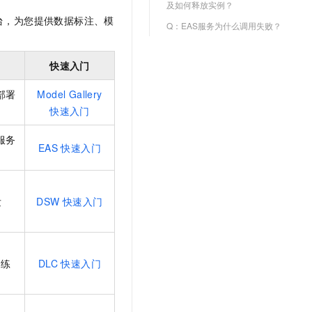
及如何释放实例？
文戏情感细腻自然，动作戏激烈拳拳到肉，实现更强表演能力
支持中英文自由切换，具备更强的噪声鲁棒性
云聚AI 严选权益
SSL 证书
台，为您提供数据标注、模
Q：EAS服务为什么调用失败？
，一键激活高效办公新体验
精选AI产品，从模型到应用全链提效
堡垒机
AI 用量加速计划
应用
防火墙
快速入门
、识别商机，让客服更高效、服务更出色。
新老同享，达量后返
千问办公
主机安全
NEW
部署
Model Gallery
的智能体编程平台
一站式AI生产力平台
快速入门
AI 应用及服务市场
伶鹊
服务
EAS 快速入门
企业级人与Agent协作平台，接入和调度多个数字员工
智能客服平台，对话机器人、对话分析、智能外呼
AI 应用
大模型服务平台百炼 - 全妙
大模型
应用创作平台
多模态内容创作工具，已接入 DeepSeek
发
DSW 快速入门
自然语言处理
数据标注
机器学习
训练
DLC 快速入门
息提取
与 AI 智能体进行实时音视频通话
从文本、图片、视频中提取结构化的属性信息
构建支持视频理解的 AI 音视频实时通话应用