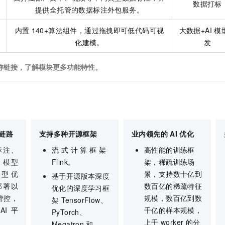
数据打标
一个 AI 助手
即刻拥有 DeepSeek-R1 满血版
超强辅助，Bol
提供全托管的数据标注外包服务。
在企业官网、通讯软件中为客户提供 AI 客服
多种方案随心选，轻松解锁专属 DeepSeek
内置
140+算法组件，通过拖拽即可低代码可视
大数据+AI
模
化建模。
发
称链接，了解模块更多功能特性。
链路
支持多种开源框架
业内领先的
AI
优化
标注、
流式计算框架
高性能的训练框
、模型
Flink。
架，稀疏训练场
型优
景，支持数十亿到
基于开源版本深度
部署以
数百亿的稀疏特征
优化的深度学习框
管控，
规模，数百亿到数
架
TensorFlow、
AI
平
千亿的样本规模，
PyTorch、
上千
worker
的分
Megatron
和