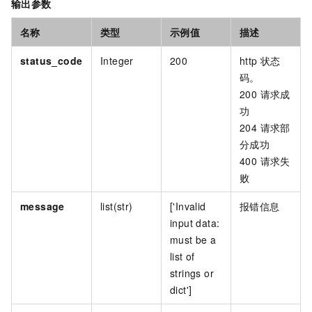
输出参数
名称
类型
示例值
描述
status_code
Integer
200
http
状态
码。
200 请求成
功
204 请求部
分成功
400 请求失
败
message
list(str)
['Invalid
报错信息
input data:
must be a
list of
strings or
dict']