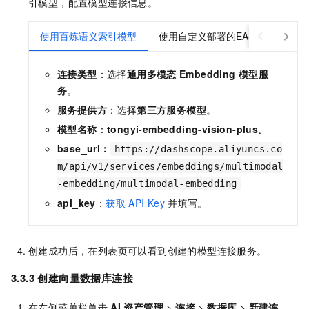
引模型，配置模型连接信息。
使用百炼语义索引模型
使用自定义部署的EAS语义索引模
连接类型
：选择
通用多模态
Embedding
模型服
务
。
服务提供方
：选择
第三方服务模型
。
模型名称
：
tongyi-embedding-vision-plus。
base_url：
https://dashscope.aliyuncs.co
m/api/v1/services/embeddings/multimodal
-embedding/multimodal-embedding
api_key
：
获取
API Key
并填写。
创建成功后，在列表页可以看到创建的模型连接服务。
3.3.3 创建向量数据库连接
在左侧菜单栏单击
AI
资产管理
>
连接
>
数据库
>
新建连