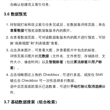
击确认创建语义索引任务。
3.6 数据预览
待智能打标和语义索引任务完成后，在数据集详情页面，单击
查看数据
可预览该数据集版本内的图片。
在查看数据页面，可对该数据集版本内的图片进行预览，可切
换“画廊视图”和“列表视图”查看。
点击具体图片，可查看大图，并查看图片中包含的标签。
详情页展示图片的
元数据
（文件名、文件类型、存储路径、文
件大小、修改时间）以及
智能标签
（包括
算法标签
和
用户标
签
）。
点击缩略图左上角的
Checkbox，可进行多选。或按住
Shift
键点击
Checkbox
可一次性选择多行数据。
选中后页面底部显示已选数量，可进行
手动打标
或
取消选择
操
作。
3.7 基础数据搜索（组合检索）