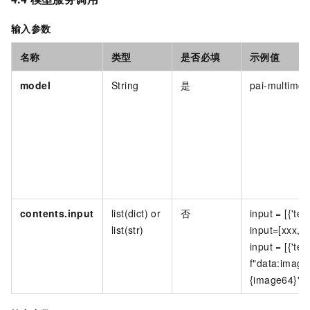
输入参数
名称
类型
是否必填
示例值
model
String
是
pai-multimo
contents.input
list(dict) or
否
input = [{'text
list(str)
input=[xxx,xx
input = [{'tex
f"data:image
{image64}"}]