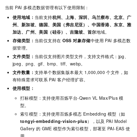
当前 PAI 多模态数据管理有以下使用限制：
使用地域：
当前支持
杭州、上海、深圳、乌兰察布、北京、广
州、新加坡、德国、美国（弗吉尼亚）、中国香港、东京、雅
加达、广州、美国（硅谷）、吉隆坡、首尔
地域。
存储类型：
当前仅支持在
OSS 对象存储
中使用
PAI
多模态数
据管理。
文件类型：
当前仅支持图片类型文件，支持文件格式：jpg、
jpeg、png、gif、bmp、tiff、webp。
文件数量：
支持单个数据集版本最大
1,000,000
个文件，如
有特殊需求可联系
PAI 客户经理扩容。
使用模型：
打标模型：支持使用百炼平台-Qwen VL Max/Plus
模
型。
索引模型：支持使用百炼多模态
Embedding 模型（如
tongyi-embedding-vision-plus
），以及
PAI Model
Gallery
的
GME
模型作为索引模型，部署至
PAI-EAS
使
用。