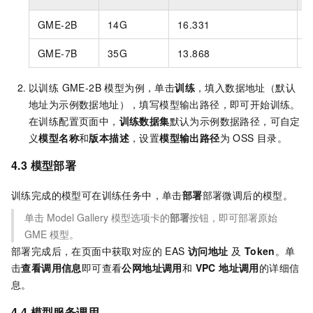
GME-2B
14G
16.331
5
GME-7B
35G
13.868
1
以训练 GME-2B 模型为例，单击
训练
，填入数据地址（默认
地址为示例数据地址），填写模型输出路径，即可开始训练。
在训练配置页面中，
训练数据集
默认为示例数据路径，可自定
义
模型名称
和
版本描述
，设置
模型输出路径
为 OSS 目录。
4.3 模型部署
训练完成的模型可在训练任务中，单击
部署
部署微调后的模型。
单击 Model Gallery 模型选项卡的
部署
按钮，即可部署原始
GME 模型。
部署完成后，在页面中获取对应的 EAS
访问地址
及
Token
。单
击
查看调用信息
即可查看
公网地址调用
和
VPC 地址调用
的详细信
息。
4.4 模型服务调用