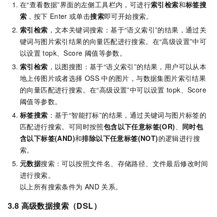
在“查看数据”界面的左侧工具栏内，可进行
索引检索
和
标签搜
索
，按下
Enter
或单击
搜索
即可开始搜索。
索引检索
，文本关键词搜索：基于“语义索引”的结果，通过关
键词与图片索引结果的向量匹配进行搜索。在“高级设置”中可
以设置
topk、Score 阈值等参数。
索引检索
，以图搜图：基于“语义索引”的结果，用户可以从本
地上传图片或者选择
OSS
中的图片，与数据集图片索引结果
的向量匹配进行搜索。在“高级设置”中可以设置
topk、Score
阈值等参数。
标签搜索
：基于“智能打标”的结果，通过关键词与图片标签的
匹配进行搜索。可同时按照
包含以下任意标签(OR)
、
同时包
含以下标签(AND)
和
排除以下任意标签(NOT)
的逻辑进行搜
索。
元数据
搜索：可以按照文件名、存储路径、文件最后修改时间
进行搜索。
以上所有搜索条件为
AND
关系。
3.8 高级数据搜索（DSL）