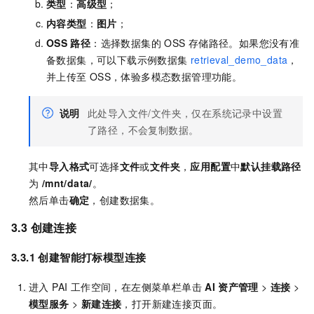
类型
：
高级型
；
内容类型
：
图片
；
OSS
路径
：选择数据集的
OSS 存储路径。如果您没有准
备数据集，可以下载示例数据集
retrieval_demo_data
，
并上传至
OSS，体验多模态数据管理功能。
说明
此处导入文件/文件夹，仅在系统记录中设置
了路径，不会复制数据。
其中
导入格式
可选择
文件
或
文件夹
，
应用配置
中
默认挂载路径
为
/mnt/data/
。
然后单击
确定
，创建数据集。
3.3 创建连接
3.3.1 创建智能打标模型连接
进入 PAI 工作空间，在左侧菜单栏单击
AI
资产管理
>
连接
>
模型服务
>
新建连接
，打开新建连接页面。