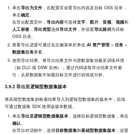
单击
导出为文件
，在配置页设置导出内容及目标
OSS
目录，
单击
确定
。
在导出配置页中，
导出内容
可选择
文字
、
图片
、
音频
、
视频
和
人工标签
，
导出类型
选择
导出文件
，并设置
导出路径
为目标
OSS 目录。
查看导出进度可通过在左侧菜单栏单击
AI
资产管理
>
任务
>
数据集任务
查看。
使用导出结果。将导出结果文件与原数据集挂载至训练环境
（如 DLC 或 DSW 实例），通过代码读取导出结果文件索
引，从原数据集中加载目标文件进行训练或分析。
3.9.2 导出至逻辑型数据集版本
将高级型数据集的检索结果导入到逻辑型数据集的版本中，后续
可通过数据集 SDK 使用该版本数据。
单击
导出至逻辑型数据集版本
，选择目标逻辑型数据集，单击
确认
。
在导出对话框中，选择
目标数据集
和
基础型数据集版本
，设置