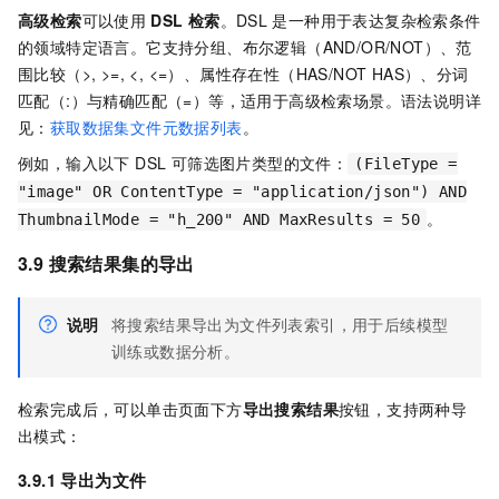
高级检索
可以使用
DSL
检索
。DSL
是一种用于表达复杂检索条件
的领域特定语言。它支持分组、布尔逻辑（AND/OR/NOT）、范
围比较（>, >=, <, <=）、属性存在性（HAS/NOT HAS）、分词
匹配（:）与精确匹配（=）等，适用于高级检索场景。语法说明详
见：
获取数据集文件元数据列表
。
例如，输入以下 DSL 可筛选图片类型的文件：
(FileType =
"image" OR ContentType = "application/json") AND
。
ThumbnailMode = "h_200" AND MaxResults = 50
3.9 搜索结果集的导出
说明
将搜索结果导出为文件列表索引，用于后续模型
训练或数据分析。
检索完成后，可以单击页面下方
导出搜索结果
按钮，支持两种导
出模式：
3.9.1 导出为文件