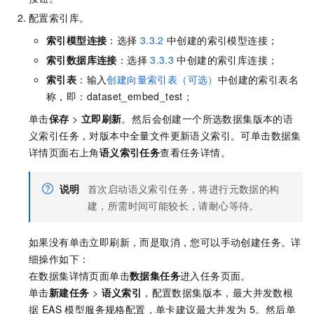
配置索引库。
索引模型连接
：选择
3.3.2
中创建的索引模型连接；
索引数据库连接
：选择
3.3.3
中创建的索引库连接；
索引表
：输入
创建向量索引表（可选）
中创建的索引表名
称，即：dataset_embed_test；
单击
保存
>
立即刷新
。然后会创建一个所选数据集版本的语
义索引任务，对版本中全量文件更新语义索引。可单击数据集
详情页面右上角
语义索引任务
查看任务详情。
说明
首次启动语义索引任务，将进行元数据的构
建，所需时间可能较长，请耐心等待。
如果没有单击立即刷新，而是取消，您可以手动创建任务。详
细操作如下：
在数据集详情页面单击
数据集任务
进入任务页面。
单击
新建任务
>
语义索引
，配置数据集版本，最大并发数根
据 EAS 模型服务规格配置，单卡建议最大并发为 5。然后单