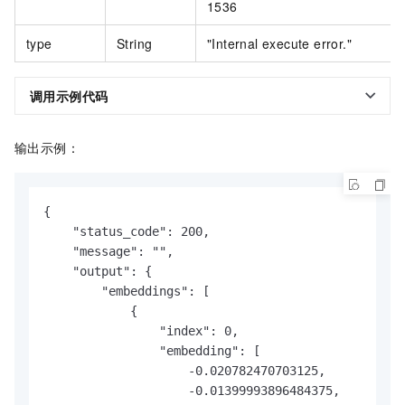
1536
type
String
"Internal execute error."
调用示例代码
输出示例：
{

    "status_code": 200,

    "message": "",

    "output": {

        "embeddings": [

            {

                "index": 0,

                "embedding": [

                    -0.020782470703125,

                    -0.01399993896484375,
