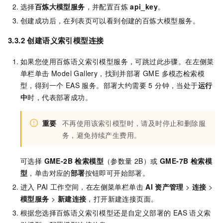
选择
百炼大模型服务
，并配置百炼
api_key
。
创建成功后，在列表页可以看到创建的百炼大模型服务。
3.3.2 创建语义索引模型连接
如果您使用百炼语义索引模型服务，可跳过此步骤。在左侧菜
单栏单击 Model Gallery，找到并部署 GME 多模态检索模
型，得到一个 EAS 服务。部署大约需要 5 分钟，当处于
运行
中
时，代表部署成功。
重要
不再使用该索引模型时，请及时停止和删除服
务，避免持续产生费用。
可选择
GME-2B 检索模型
（参数量 2B）或
GME-7B 检索模
型
，单击对应的
部署
按钮即可开始部署。
进入 PAI 工作空间，在左侧菜单栏单击
AI
资产管理
>
连接
>
模型服务
>
新建连接
，打开新建连接页面。
根据您选择百炼语义索引模型还是自定义部署的 EAS 语义索