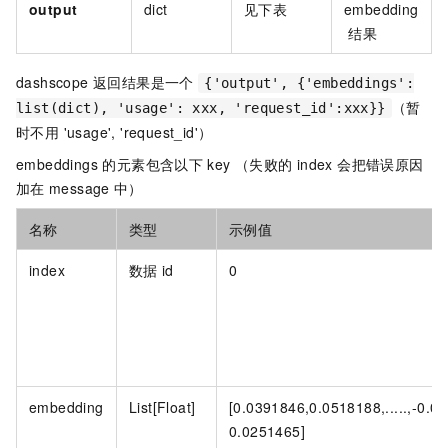
output
dict
见下表
embedding
结果
dashscope 返回结果是一个
{'output', {'embeddings':
（暂
list(dict), 'usage': xxx, 'request_id':xxx}}
时不用 'usage', 'request_id'）
embeddings 的元素包含以下
key （失败的
index 会把错误原因
加在
message
中）
名称
类型
示例值
index
数据
id
0
embedding
List[Float]
[0.0391846,0.0518188,.....,-0.0
0.0251465]