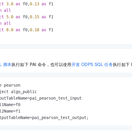
ct
3.0
as
 f0,
0.13
as
 f1

n
all
ct
5.0
as
 f0,
0.15
as
 f1

n
all
ct
8.0
as
 f0,
0.18
as
 f1

L
脚本
执行如下
PAI
命令，也可以使用
开发
ODPS SQL
任务
执行如下
e pearson

ject algo_public

putTableName
=
pai_pearson_test_input

l1Name
=
f0

l2Name
=
f1

tputTableName
=
pai_pearson_test_output;