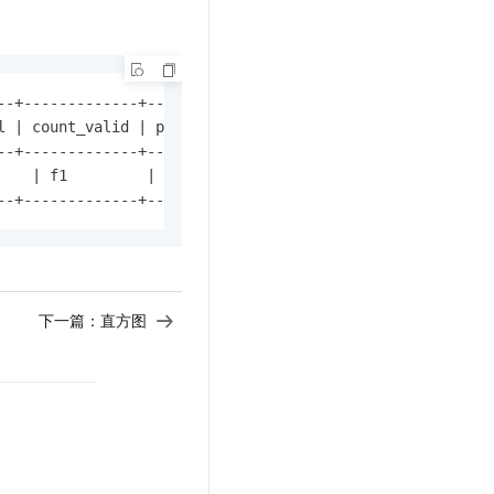
-+-------------+---------------------+

 | count_valid | pearson_coefficient |

-+-------------+---------------------+

    | f1         | 5           | 5           | 0.99999999
--+-------------+---------------------+
下一篇：
直方图