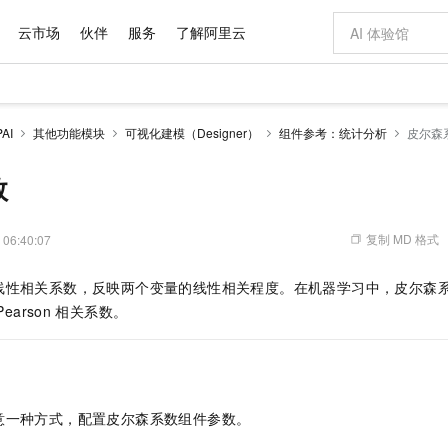
云市场
伙伴
服务
了解阿里云
AI 特惠
数据与 API
成为产品伙伴
企业增值服务
最佳实践
价格计算器
AI 场景体
基础软件
产品伙伴合
阿里云认证
市场活动
配置报价
大模型
AI
其他功能模块
可视化建模（Designer）
组件参考：统计分析
皮尔森
自助选配和估算价格
新方式
域名与网站
睿译宝，AI翻译排版一步到位
智启 AI 普惠权益
产品生态集成认证中心
企业支持计划
云上春晚
千问官方 MaaS 平台，为开发者和 Agent 而生，新用户赠送 1 亿 + tokens 额度
云服务器 EC
Qwen Aud
AI Coding
阿里云Maa
2026 阿里云
为企业打
数据集
Windows
大模型认证
模型
NEW
NEW
交付可用成果
值低价云产品抢先购
提供智能易用的域名与建站服务
上传文档即自动完成翻译和格式还原
至高享 1亿+免费 tokens，加速 Al 应用落地
安全可靠、弹
智能编程，一键
数
产品生态伙伴
专家技术服务
云上奥运之旅
弹性计算合作
阿里云中企出
手机三要素
宝塔 Linux
全部认证
价格优势
有专属领域专家
对象存储 OSS
GLM-5.2：长任务时代开源旗舰模型
阿里云 OPC 创新助力计划
云数据库 RD
即刻拥有 DeepS
AI 电商营销
产品生态伙伴工作台
企业增值服务台
云栖战略参考
云存储合作计
云栖大会
身份实名认证
CentOS
训练营
推动算力普惠，释放技术红利
的大模型服务
最高返9万
多领域专家智能体,一键组建 AI 虚拟交付团队
至高百万元 Token 补贴，加速一人公司成长
稳定、安全、高性价比、高性能的云存储服务
真正可用的 1M 上下文,一次完成代码全链路开发
轻松解锁专属 Dee
从图文生成到
复制 MD 格式
 06:40:07
云上的中国
数据库合作计
活动全景
短信
Docker
图片和
站式影视创作平台
人工智能平台 PAI
Hermes Agent，打造自进化智能体
Token Plan 模型订阅计划
Qoder
5 分钟轻松部署
AI 广告创作
企业成长
大模型
NEW
信息公告
线性相关系数，反映两个变量的线性相关程度。在机器学习中，皮尔森
看见新力量
云网络合作计
OCR 文字识别
JAVA
级电脑
证享300元代金券
可视化编排打通从文字构思到成片全链路闭环
一站式AI开发、训练和推理服务
自主进化，持久记忆，越用越聪明
Qwen3.8-Max 首发尝鲜，限时加量 10 倍，夜间低至2折
面向真实软件
图文、视频一
Kimi-K3
HappyHors
Pearson
相关系数。
NEW
魔搭 Mode
loud
服务实践
官网公告
Kimi 最新旗舰模型，长程编程与推理利器
让文字生成流
金融模力时刻
Salesforce O
版
发票查验
全能环境
Qoder CN
Claude Code + GStack 打造工程团队
千问办公，限时限量积分加倍
云原生数据库 P
低代码高效构
AI 建站
NEW
作计划
计划
创新中心
魔搭 ModelSc
健康状态
让AI从“聊天伙伴”进化为能干活的“数字员工”
覆盖公网/内网、递归/权威、移动APP等全场景解析服务
安装技能 GStack，拥有专属 AI 工程团队
你的AI工作搭子，覆盖日常办公高频场景
基于千问大模型等，支持代码智能生成、研发智能问答
0 代码专业建
客户案例
天气预报查询
操作系统
Deepseek-v4-pro
HappyHors
态合作计划
态智能体模型
旗舰 MoE 大模型，百万上下文与顶尖推理能力
图生视频，流
Compute
同享
容器服务 Kubernetes 版 ACK
万小智 AI 建站低至 15元/月
云防火墙
AI 短剧/漫剧
快递物流查询
WordPress
成为服务伙
高校合作
意一种方式，配置皮尔森系数组件参数。
式云数据仓库
点，立即开启云上创新
提供一站式管理容器应用的 K8s 服务
送.CN域名，送备案服务码
云原生的云上
AI助力短剧
GLM-5.2
Wan2.7-T
Ubuntu