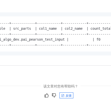
-----+------------+------------+------------+------------
ble  | src_parts  | col1_name  | col2_name  | count_total
-----+------------+------------+------------+------------
i_algo_dev.pai_pearson_test_input |            | f0     
-----+------------+------------+------------+-----------
该文章对您有帮助吗？
反馈