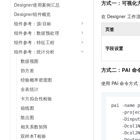
方式一：可视化
Designer使用案例汇总
AI 产品 免费试用
网络
安全
云开发大赛
Tableau 订阅
1亿+ 大模型 tokens 和 
Designer组件概览
在
Designer
工作
可观测
入门学习赛
中间件
AI空中课堂在线直播课
组件参考：源/目标
140+云产品 免费试用
大模型服务
页签
上云与迁云
产品新客免费试用，最长1
数据库
组件参考：数据预处理
生态解决方案
千问AI平台-Token Plan
组件参考：特征工程
企业出海
大模型ACA认证体验
大数据计算
字段设置
助力企业全员 AI 认知与能
组件参考：统计分析
行业生态解决方案
政企业务
媒体服务
千问AI平台-模型体验
数据视图
开发者生态解决方案
在线体验全尺寸、多种模态
方式二：PAI
命
协方差
企业服务与云通信
AI 开发和 AI 应用解决
Happy 系列大模型
经验概率密度图
使用
PAI
命令方式
域名与网站
全表统计
终端用户计算
卡方拟合性检验
pai -name p
箱线图
Serverless
大模型解决方案
    -projec
散点图
    -Dinput
开发工具
快速部署 Dify，高效搭建 
    -Dcol1N
相关系数矩阵
    -Dcol2N
迁移与运维管理
双样本T检验
    -Doutp