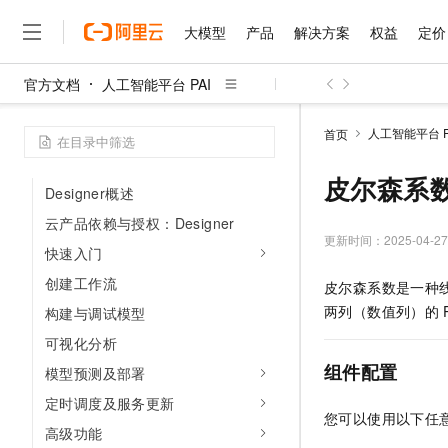
其他功能模块
大模型
产品
解决方案
权益
定价
工作空间
智能标注（iTAG）
官方文档
人工智能平台 PAI
特征平台（FeatureStore）
大模型
产品
解决方案
权益
定价
云市场
伙伴
服务
了解阿里云
精选产品
精选解决方案
普惠上云
产品定价
精选商城
成为销售伙伴
售前咨询
为什么选择阿里云
千问AI平台
个性化推荐（PAI-Rec）
人工智能平台 P
首页
了解云产品的定价详情
大模型服务平台百炼
千问办公，解锁你的工作
普惠上云 官方力荐
分销伙伴
在线服务
网站建设
什么是云计算
大
可视化建模（Designer）
大模型服务与应用平台
企业级Agent产品，直接
云服务器38元/年起，超
皮尔森系
咨询伙伴
多端小程序
技术领先
Designer概述
云上成本管理
售后服务
千问大模型
Agency Agents：拥
官方推荐返现计划
大模型
大模型
云产品依赖与授权：Designer
精选产品
精选解决方案
Salesforce 国际版订阅
稳定可靠
管理和优化成本
多元化、高性能、安全可靠
推荐新用户得奖励，单订单
更新时间：
2025-04-27
销售伙伴合作计划
自助服务
快速入门
友盟天域
安全合规
人工智能与机器学习
AI
文本生成
无影云电脑
HappyHorse 打造一
云工开物
创建工作流
皮尔森系数是一种
无影生态合作计划
在线服务
观测云
分析师报告
随时随地安全接入的云上超
高校专属算力普惠，学生认
计算
互联网应用开发
Qwen3.8-Max
两列（数值列）的
HOT
构建与调试模型
Salesforce On Alibaba C
工单服务
智能体时代全能旗舰模型
Tuya 物联网平台阿里云
研究报告与白皮书
云解析DNS
快速拥有专属 OpenClaw
可视化分析
Consulting Partner 合
大数据
容器
免费试用
短信专区
组件配置
蓝凌 OA
Qwen3.7-Plus
模型预测及部署
AI 大模型销售与服务生
现代化应用
存储
天池大赛
能看、能想、能动手的多模
云原生大数据计算服务 Max
解决方案免费试用 新老
定时调度及服务更新
电子合同
您可以使用以下任
面向分析的企业级SaaS模
最高领取价值200元试用
安全
网络与CDN
高级功能
AI 算法大赛
Qwen3-VL-Plus
畅捷通