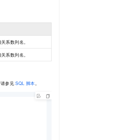
文戏情感细腻自然，动作戏激烈拳拳到肉，实现更强表演能力
支持中英文自由切换，具备更强的噪声鲁棒性
云聚AI 严选权益
SSL 证书
，一键激活高效办公新体验
精选AI产品，从模型到应用全链提效
堡垒机
AI 用量加速计划
应用
防火墙
、识别商机，让客服更高效、服务更出色。
新老同享，达量后返
千问办公
主机安全
NEW
相关系数列名。
的智能体编程平台
一站式AI生产力平台
相关系数列名。
AI 应用及服务市场
伶鹊
企业级人与Agent协作平台，接入和调度多个数字员工
智能客服平台，对话机器人、对话分析、智能外呼
AI 应用
大模型服务平台百炼 - 全妙
大模型
情请参见
SQL
脚本
。
应用创作平台
多模态内容创作工具，已接入 DeepSeek
自然语言处理
数据标注
机器学习
息提取
与 AI 智能体进行实时音视频通话
从文本、图片、视频中提取结构化的属性信息
构建支持视频理解的 AI 音视频实时通话应用