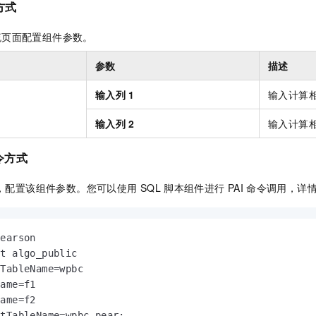
服务生态伙伴
方式
视觉 Coding、空间感知、多模态思考等全面升级
1M上下文，专为长程任务能力而生
云工开物
企业应用
Night Plan 支持 Qwen 3.8-Max
AI 办公
NEW
Red Hat
30+ 款产品免费体验
夜间 5 折，Qwen/Meoo/TokenPlan 客户专享
AI智能应用
科研合作
流页面配置组件参数。
ERP
堂（旗舰版）
SUSE
智能客服
AI 应用构建
大模型原生
参数
描述
CRM
2个月
自动承接线索
建站小程序
Qoder
大模型服务平台百炼-应用模版
OA 办公系统
HOT
NEW
输入列
1
输入计算
面向真实软件
个人版上线、团队版降价；千问3.8-Max首发发尝鲜
丰富多元化的应用模版和解决方案
力提升
财税管理
模板建站
输入列
2
输入计算
万有无界
大模型服务平台百炼-智能体
400电话
定制建站
的模型效果
灵活可视化地构建企业级 Agent
令方式
方案
广告营销
模板小程序
秒悟
人工智能平台 PAI
，配置该组件参数。您可以使用
SQL
脚本组件进行
PAI
命令调用，详
定制小程序
云端极速 AI 
新一代 AI 视频生成模型，深度适配广告营销等场景
AI Native 的算法工程平台，一站式完成建模、训练、推理服务部署
APP 开发
earson

建站系统
t algo_public

TableName=wpbc

AI 应用
10分钟微调：让0.6B模型媲美235B模型
多模态数据信
ame=f1

依托云原生高可用架构,实现Dify私有化部署
用1%尺寸在特定领域达到大模型90%以上效果
ame=f2

utTableName=wpbc_pear;