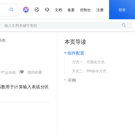
文档
备案
控制台
注册
登录
输入文档关键字查找
验
作计划
器
AI 活动
专业服务
服务伙伴合作计划
开发者社区
加入我们
服务平台百炼
阿里云 OPC 创新助力计划
系数
本页导读
（1）
一站式生成采购清单，支持单品或批量购买
S
io：打造专属 AI 语音助手
S产品伙伴计划（繁花）
峰会
造的大模型服务与应用开发平台
轻量应用服务器
一句话生成原生可编辑精美 PPT 文稿
AI 生产力先锋
Al MaaS 服务伙伴赋能合作
域名
博文
Careers
至高可申请百万元
组件配置
性可伸缩的云计算服务
开启高性价比 AI 编程新体验
Qwen-Audio-3.0-Realtime 端到端实时语音角色扮演
输入一句话想法, 轻松生成专业的 PPT
先锋实践拓展 AI 生产力的边界
快速构建应用程序和网站，即刻迈出上云第一步
Token 补贴，五大权
计划
海大会
伙伴信用分合作计划
商标
问答
社会招聘
方式一：可视化方式
益加速 OPC 成功
S
eek-V4-Pro
数字证书管理服务（原SSL证书）
一键部署幻兽帕鲁游戏服务器
飞天发布时刻
HOT
划
备案
电子书
校园招聘
方式二：PAI命令方式
pSeek-V4-Pro
视频创作，一键激活电商全链路生产力
全托管，含MySQL、PostgreSQL、SQL Server、MariaDB多引擎
实现全站HTTPS，呈现可信的WEB访问
一键购买专属联机服务器，轻松开启游戏
所见，即是所愿
我的收藏
产品详情
更多支持
划
公司注册
镜像站
示例
视频生成
语音识别与合成
专属 QwenPaw
短信服务
漫剧工坊：一站式动画创作平台
AI 实训营
HOT
系数用于计算输入表或分区
合作伙伴培训与认证
划
上云迁移
的智能体编程平台
站生成，高效打造优质广告素材
从聊天伙伴进化为能主动干活的本地数字员工
快速生产连贯的高质量长漫剧
从基础到进阶，Agent 创客手把手教你
国内短信简单易用，安全可靠，秒级触达，全球覆盖200+国家和地区。
e-1.1-T2V
Qwen3-TTS-Flash
lScope
我要反馈
查询合作伙伴
畅细腻的高质量视频
离线语音合成大模型，多语言方言自适应，低延迟高稳定
n Alibaba Cloud ISV 合作
代维服务
olarDB
建企业门户网站
大数据开发治理平台 DataWorks
10 分钟搭建微信、支付宝小程序
创新加速
ope
登录合作伙伴管理后台
我要建议
站，无忧落地极速上线
以可视化方式快速构建移动和 PC 门户网站
100%兼容MySQL、PostgreSQL，兼容Oracle，支持集中和分布式
高效部署网站，快速应用到小程序
Data Agent 驱动的一站式 Data+AI 开发治理平台
e-1.1-I2V
Cosyvoice-V3-Flash
安全
畅自然，细节丰富
高表现力语音合成大模型，语音克隆听感自然
我要投诉
上云场景组合购
伴
边界网络安全防护产品
漫剧创作，剧本、分镜、视频高效生成
覆盖90%+业务场景，专享组合折扣价
2V
VPN
Fun-ASR