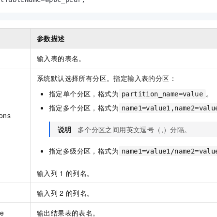
一个 AI 助手
即刻拥有 DeepSeek-R1 满血版
超强辅助，Bol
在企业官网、通讯软件中为客户提供 AI 客服
多种方案随心选，轻松解锁专属 DeepSeek
参数描述
输入表的表名。
系统默认选择所有分区。指定输入表的分区：
指定单个分区，格式为
。
partition_name=value
指定多个分区，格式为
name1=value1,name2=valu
ions
说明
多个分区之间用英文逗号（,）分隔。
指定多级分区，格式为
name1=value1/name2=valu
输入列
1
的列名。
输入列
2
的列名。
me
输出结果表的表名。