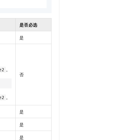
t.diy 一步搞定创意建站
构建大模型应用的安全防护体系
通过自然语言交互简化开发流程,全栈开发支持
通过阿里云安全产品对 AI 应用进行安全防护
是否必选
是
。
e2
否
。
e2
是
是
是