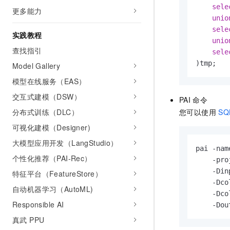
sele
更多能力
unio
sele
实践教程
unio
查找指引
sele
)tmp;
Model Gallery
模型在线服务（EAS）
交互式建模（DSW）
PAI
命令
您可以使用
SQ
分布式训练（DLC）
可视化建模（Designer)
大模型应用开发（LangStudio）
pai 
-
nam
个性化推荐（PAI-Rec）
-
pro
-
Din
特征平台（FeatureStore）
-
Dco
自动机器学习（AutoML)
-
Dco
Responsible AI
-
Dou
真武 PPU