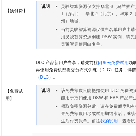
说明
灵骏智算资源仅支持华北
6（乌兰察布
【预付费】
1（深圳）、华北
2（北京）、华东
2
州）地域。
当前灵骏智算资源仅供白名单用户申请
用灵骏智算资源创建
DSW
实例，请先
灵骏智算使用白名单。
DLC
产品新用户专享，请先前往
阿里云免费试用
领
再使用免费机型提交分布式训练（DLC）任务，详
（DLC）
。
说明
该免费额度只能抵扣使用
DLC
免费资
【免费试
能用于抵扣使用
DSW
和
EAS
产品产
用】
领取免费资源包后，请在免费额度和有
果免费额度用尽或试用期结束后，继续
生后付费账单。前往
我的试用
，查看试