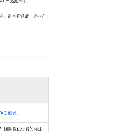
AI
产品账单中。
文戏情感细腻自然，动作戏激烈拳拳到肉，实现更强表演能力
支持中英文自由切换，具备更强的噪声鲁棒性
云聚AI 严选权益
SSL 证书
，一键激活高效办公新体验
精选AI产品，从模型到应用全链提效
等。组合开通后，这些产
堡垒机
AI 用量加速计划
应用
防火墙
、识别商机，让客服更高效、服务更出色。
新老同享，达量后返
千问办公
主机安全
NEW
的智能体编程平台
一站式AI生产力平台
AI 应用及服务市场
伶鹊
企业级人与Agent协作平台，接入和调度多个数字员工
智能客服平台，对话机器人、对话分析、智能外呼
AI 应用
大模型服务平台百炼 - 全妙
大模型
应用创作平台
多模态内容创作工具，已接入 DeepSeek
自然语言处理
数据标注
机器学习
TAG
概述
。
息提取
与 AI 智能体进行实时音视频通话
从文本、图片、视频中提取结构化的属性信息
构建支持视频理解的 AI 音视频实时通话应用
AI
团队提供付费的标注