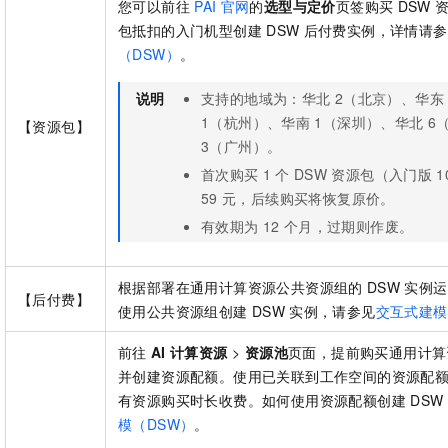
您可以前往
PAI
官网
的
选型与定价
页签购买
DSW
包抵扣的入门机型创建
DSW
后付费实例，详情请参
（DSW）
。
说明
支持的地域为：华北
2（北京）、华东
1（杭州）、华南
1（深圳）、华北
6
【资源包】
3（广州）。
首次购买
1
个
DSW
资源包（入门版
1
59
元，后续购买将恢复原价。
有效期为
12
个月，过期则作废。
根据部署在通用计算资源公共资源组的
DSW
实例运
【后付费】
使用公共资源组创建
DSW
实例，请参见
交互式建模
前往
AI
计算资源
>
资源池
页面，提前购买通用计算
并创建资源配额。使用已关联到工作空间的资源配
有资源购买时长收费。如何使用资源配额创建
DSW
模（DSW）
。