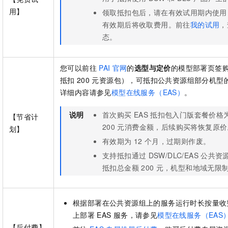
用】
领取抵扣包后，请在有效试用期内使用
有效期后将收取费用。前往
我的试用
，
态。
您可以前往
PAI
官网
的
选型与定价
的模型部署页签
抵扣
200
元资源包），可抵扣公共资源组部分机型
详细内容请参见
模型在线服务（EAS）
。
说明
首次购买
EAS
抵扣包入门版套餐价格
【节省计
200
元消费金额，后续购买将恢复原价
划】
有效期为
12
个月，过期则作废。
支持抵扣通过
DSW/DLC/EAS
公共资
抵扣总金额
200
元，机型和地域无限
根据部署在公共资源组上的服务运行时长按量收
上部署
EAS
服务，请参见
模型在线服务（EAS
【后付费】