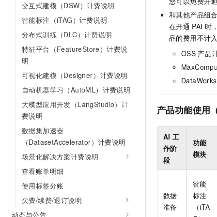
您可以免费开
交互式建模（DSW）计费说明
AI 产品 免费试用
网络
安全
云开发大赛
和其他产品组
Tableau 订阅
1亿+ 大模型 tokens 和 
智能标注（iTAG）计费说明
在开通
PAI
时，
可观测
入门学习赛
中间件
AI空中课堂在线直播课
分布式训练（DLC）计费说明
140+云产品 免费试用
品的费用不计
大模型服务
上云与迁云
特征平台（FeatureStore）计费说
产品新客免费试用，最长1
数据库
OSS
产品
生态解决方案
明
千问AI平台-Token Plan
企业出海
MaxCompu
大模型ACA认证体验
大数据计算
可视化建模（Designer）计费说明
助力企业全员 AI 认知与能
行业生态解决方案
DataWorks
政企业务
自动机器学习（AutoML）计费说明
媒体服务
千问AI平台-模型体验
开发者生态解决方案
大模型应用开发（LangStudio）计
在线体验全尺寸、多种模态
产品功能使用
企业服务与云通信
AI 开发和 AI 应用解决
费说明
Happy 系列大模型
域名与网站
数据集加速器
AI
工
（DatasetAccelerator）计费说明
功能
作阶
终端用户计算
模块
场景化解决方案计费说明
段
Serverless
查看账单明细
大模型解决方案
智能
使用标签分账
开发工具
快速部署 Dify，高效搭建 
数据
标注
欠费/续费/退订说明
准备
（iTA
迁移与运维管理
动态与公告