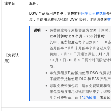
一个 AI 助手
即刻拥有 DeepSeek-R1 满血版
超强辅助，Bol
注平台
服务。
在企业官网、通讯软件中为客户提供 AI 客服
多种方案随心选，轻松解锁专属 DeepSeek
DSW
产品新用户专享，请先前往
阿里云免费试用
领
度，再使用免费机型创建
DSW
实例，详情请参见
交
说明
免费额度每个周期容量为
250
计算时
250
计算时 x 3
个月 = 750
计算时
其中，免费额度在每个自然月
1
日
0
首月的半个月和末月的半个月合起来享
例如，7
月
10
日开通资源包，则
7
月
【免费试
10
月
1
日~10
月
9
日两个时间段总计
用】
包。
该免费额度只能抵扣使用
DSW
免费资
不能用于抵扣使用
DLC
和
EAS
产品产
领取免费资源包后，请在免费额度和有
果免费额度用尽或试用期结束后，继续
生后付费账单。前往
我的试用
，查看试