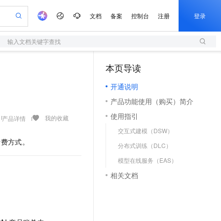
文档
备案
控制台
注册
登录
输入文档关键字查找
验
作计划
器
AI 活动
专业服务
服务伙伴合作计划
开发者社区
加入我们
服务平台百炼
阿里云 OPC 创新助力计划
本页导读
（1）
一站式生成采购清单，支持单品或批量购买
S
可编辑精美 PPT 文稿
S产品伙伴计划（繁花）
峰会
造的大模型服务与应用开发平台
轻量应用服务器
Agency Agents：拥有专属领域专家
AI 生产力先锋
Al MaaS 服务伙伴赋能合作
域名
博文
Careers
至高可申请百万元
开通说明
性可伸缩的云计算服务
 轻松生成专业的 PPT
开启高性价比 AI 编程新体验
先锋实践拓展 AI 生产力的边界
快速构建应用程序和网站，即刻迈出上云第一步
多领域专家智能体,一键组建 AI 虚拟交付团队
Token 补贴，五大权
计划
海大会
伙伴信用分合作计划
商标
问答
社会招聘
产品功能使用（购买）简介
益加速 OPC 成功
S
帕鲁游戏服务器
数字证书管理服务（原SSL证书）
HappyHorse 打造一站式影视创作平台
飞天发布时刻
HOT
划
备案
电子书
校园招聘
使用指引
联机服务器，轻松开启游戏
视频创作，一键激活电商全链路生产力
全托管，含MySQL、PostgreSQL、SQL Server、MariaDB多引擎
实现全站HTTPS，呈现可信的WEB访问
所见，即是所愿
可视化编排打通从文字构思到成片全链路闭环
我的收藏
产品详情
更多支持
划
公司注册
镜像站
交互式建模（DSW）
视频生成
语音识别与合成
 智能体与工作流应用
短信服务
漫剧工坊：一站式动画创作平台
AI 实训营
计费方式。
合作伙伴培训与认证
分布式训练（DLC）
划
上云迁移
的智能体编程平台
站生成，高效打造优质广告素材
通过阿里云百炼高效搭建AI应用,助力高效开发
快速生产连贯的高质量长漫剧
从基础到进阶，Agent 创客手把手教你
国内短信简单易用，安全可靠，秒级触达，全球覆盖200+国家和地区。
e-1.1-T2V
Qwen3-TTS-Flash
lScope
我要反馈
查询合作伙伴
模型在线服务（EAS）
畅细腻的高质量视频
离线语音合成大模型，多语言方言自适应，低延迟高稳定
n Alibaba Cloud ISV 合作
代维服务
olarDB
建企业门户网站
大数据开发治理平台 DataWorks
10 分钟搭建微信、支付宝小程序
相关文档
创新加速
ope
登录合作伙伴管理后台
我要建议
站，无忧落地极速上线
以可视化方式快速构建移动和 PC 门户网站
100%兼容MySQL、PostgreSQL，兼容Oracle，支持集中和分布式
高效部署网站，快速应用到小程序
Data Agent 驱动的一站式 Data+AI 开发治理平台
e-1.1-I2V
Cosyvoice-V3-Flash
安全
畅自然，细节丰富
高表现力语音合成大模型，语音克隆听感自然
我要投诉
上云场景组合购
伴
边界网络安全防护产品
漫剧创作，剧本、分镜、视频高效生成
覆盖90%+业务场景，专享组合折扣价
2V
VPN
Fun-ASR