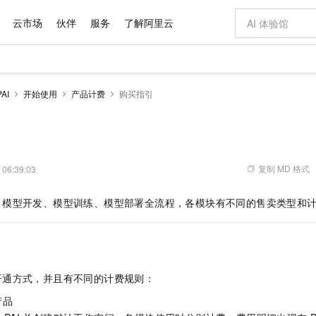
云市场
伙伴
服务
了解阿里云
AI 特惠
数据与 API
成为产品伙伴
企业增值服务
最佳实践
价格计算器
AI 场景体
基础软件
产品伙伴合
阿里云认证
市场活动
配置报价
大模型
AI
开始使用
产品计费
购买指引
自助选配和估算价格
步到位
域名与网站
智启 AI 普惠权益
产品生态集成认证中心
企业支持计划
云上春晚
Qwen Audio：打造专属 AI 语音助手
千问官方 MaaS 平台，为开发者和 Agent 而生，新用户赠送 1 亿 + tokens 额度
云服务器 EC
一句话生成原生
AI Coding
阿里云Maa
2026 阿里云
为企业打
数据集
Windows
大模型认证
模型
NEW
NEW
格式还原
值低价云产品抢先购
提供智能易用的域名与建站服务
至高享 1亿+免费 tokens，加速 Al 应用落地
Qwen-Audio-3.0-Realtime 端到端实时语音角色扮演
安全可靠、弹
输入一句话想法,
智能编程，一键
产品生态伙伴
专家技术服务
云上奥运之旅
弹性计算合作
阿里云中企出
手机三要素
宝塔 Linux
全部认证
价格优势
开源旗舰模型
对象存储 OSS
即刻拥有 DeepSeek-V4-Pro
阿里云 OPC 创新助力计划
云数据库 RD
一键部署幻兽
AI 电商营销
产品生态伙伴工作台
企业增值服务台
云栖战略参考
云存储合作计
云栖大会
身份实名认证
CentOS
训练营
推动算力普惠，释放技术红利
的大模型服务
最高返9万
真正可用的 1M 上下文,一次完成代码全链路开发
轻松解锁专属 DeepSeek-V4-Pro
至高百万元 Token 补贴，加速一人公司成长
稳定、安全、高性价比、高性能的云存储服务
一键购买专属
从图文生成到
复制 MD 格式
 06:39:03
云上的中国
数据库合作计
活动全景
短信
Docker
图片和
自进化智能体
人工智能平台 PAI
5 分钟轻松部署专属 QwenPaw
Token Plan 模型订阅计划
Qoder
高效搭建 AI
AI 广告创作
企业成长
大模型
NEW
HOT
信息公告
、模型开发、模型训练、模型部署全流程，各模块有不同的售卖类型和
看见新力量
云网络合作计
OCR 文字识别
JAVA
级电脑
越聪明
证享300元代金券
一站式AI开发、训练和推理服务
Qwen3.8-Max 首发尝鲜，限时加量 10 倍，夜间低至2折
从聊天伙伴进化为能主动干活的本地数字员工
面向真实软件
图文、视频一
Kimi-K3
HappyHors
NEW
魔搭 Mode
loud
服务实践
官网公告
Kimi 最新旗舰模型，长程编程与推理利器
让文字生成流
金融模力时刻
Salesforce O
版
发票查验
全能环境
Qoder CN
Claude Code + GStack 打造工程团队
千问办公，限时限量积分加倍
云原生数据库 P
低代码高效构
AI 建站
NEW
作计划
计划
创新中心
魔搭 ModelSc
健康状态
让AI从“聊天伙伴”进化为能干活的“数字员工”
覆盖公网/内网、递归/权威、移动APP等全场景解析服务
安装技能 GStack，拥有专属 AI 工程团队
你的AI工作搭子，覆盖日常办公高频场景
基于千问大模型等，支持代码智能生成、研发智能问答
0 代码专业建
客户案例
天气预报查询
操作系统
Deepseek-v4-pro
HappyHors
态合作计划
开通方式，并且有不同的计费规则：
态智能体模型
旗舰 MoE 大模型，百万上下文与顶尖推理能力
图生视频，流
Compute
同享
容器服务 Kubernetes 版 ACK
万小智 AI 建站低至 15元/月
云防火墙
AI 短剧/漫剧
快递物流查询
WordPress
成为服务伙
高校合作
式云数据仓库
点，立即开启云上创新
提供一站式管理容器应用的 K8s 服务
送.CN域名，送备案服务码
云原生的云上
AI助力短剧
产品
GLM-5.2
Wan2.7-T
Ubuntu