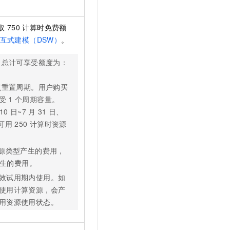
t.diy 一步搞定创意建站
构建大模型应用的安全防护体系
通过自然语言交互简化开发流程,全栈开发支持
通过阿里云安全产品对 AI 应用进行安全防护
取
750
计算时免费额
互式建模（DSW）
。
，总计可享受额度为：
点重置周期。用户购买
受
1
个周期容量。
10
日~7
月
31
日、
可用
250
计算时资源
源类型产生的费用，
生的费用。
效试用期内使用。如
使用计算资源，会产
用资源使用状态。