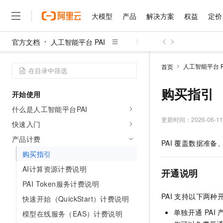
大模型
产品
解决方案
权益
定价
官方文档
人工智能平台 PAI
大模型
产品
解决方案
权益
定价
云市场
伙伴
服务
了解阿里云
精选产品
精选解决方案
普惠上云
产品定价
精选商城
成为销售伙伴
售前咨询
为什么选择阿里云
千问AI平台
人工智能平台 P
首页
了解云产品的定价详情
大模型服务平台百炼
睿译宝，AI翻译排版一
普惠上云 官方力荐
分销伙伴
在线服务
网站建设
什么是云计算
大
大模型服务与应用平台
上传文档即自动完成翻译和
云服务器38元/年起，超
购买指引
开始使用
咨询伙伴
多端小程序
技术领先
云上成本管理
售后服务
千问大模型
GLM-5.2：长任务时代
官方推荐返现计划
大模型
什么是人工智能平台PAI
大模型
精选产品
精选解决方案
Salesforce 国际版订阅
稳定可靠
管理和优化成本
多元化、高性能、安全可靠
推荐新用户得奖励，单订单
更新时间：
2026-06-11
销售伙伴合作计划
快速入门
自助服务
友盟天域
安全合规
人工智能与机器学习
AI
文本生成
无影云电脑
Hermes Agent，打造
云工开物
产品计费
PAI
覆盖数据准备
无影生态合作计划
在线服务
观测云
分析师报告
随时随地安全接入的云上超
自主进化，持久记忆，越用
高校专属算力普惠，学生认
计算
互联网应用开发
购买指引
Qwen3.8-Max
HOT
Salesforce On Alibaba C
工单服务
智能体时代全能旗舰模型
Tuya 物联网平台阿里云
研究报告与白皮书
AI计算资源计费说明
云解析DNS
快速拥有专属 OpenClaw
Consulting Partner 合
开通说明
大数据
容器
免费试用
短信专区
PAI Token服务计费说明
蓝凌 OA
Qwen3.7-Plus
AI 大模型销售与服务生
现代化应用
存储
天池大赛
PAI
支持以下两种
能看、能想、能动手的多模
快速开始（QuickStart）计费说明
云原生大数据计算服务 Max
解决方案免费试用 新老
电子合同
面向分析的企业级SaaS模
最高领取价值200元试用
安全
单独开通
PAI
模型在线服务（EAS）计费说明
网络与CDN
AI 算法大赛
Qwen3-VL-Plus
畅捷通