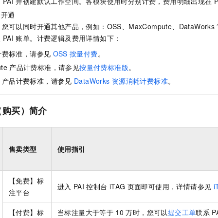
通
PAI
并创建默认工作空间。各模块使用时分别计费，费用明细出现在
P
服务生态伙伴
视觉 Coding、空间感知、多模态思考等全面升级
1M上下文，专为长程任务能力而生
云工开物
企业应用
Night Plan 支持 Qwen 3.8-Max
AI 办公
NEW
合开通
Red Hat
30+ 款产品免费体验
夜间 5 折，Qwen/Meoo/TokenPlan 客户专享
AI智能应用
科研合作
您可以同时开通其他产品，例如：OSS、MaxCompute、DataWorks
ERP
堂（旗舰版）
SUSE
智能客服
入
PAI
账单。计费逻辑及费用详情如下：
AI 应用构建
大模型原生
CRM
2个月
自动承接线索
计费标准，请参见
OSS
按量付费
。
建站小程序
Qoder
大模型服务平台百炼-应用模版
OA 办公系统
HOT
NEW
te
产品计费标准，请参见
按量付费标准版
。
面向真实软件
个人版上线、团队版降价；千问3.8-Max首发发尝鲜
丰富多元化的应用模版和解决方案
力提升
财税管理
模板建站
产品计费标准，请参见
DataWorks
资源消耗计费标准
。
万有无界
大模型服务平台百炼-智能体
400电话
定制建站
的模型效果
灵活可视化地构建企业级 Agent
（购买）简介
方案
广告营销
模板小程序
秒悟
人工智能平台 PAI
定制小程序
云端极速 AI 
新一代 AI 视频生成模型，深度适配广告营销等场景
AI Native 的算法工程平台，一站式完成建模、训练、推理服务部署
售卖类型
使用指引
APP 开发
建站系统
【免费】标
进入
PAI
控制台
iTAG
页面即可使用，详情请参见
i
注平台
AI 应用
10分钟微调：让0.6B模型媲美235B模型
多模态数据信
依托云原生高可用架构,实现Dify私有化部署
用1%尺寸在特定领域达到大模型90%以上效果
【付费】标
当标注量大于等于
10
万时，您可以
提交工单
联系
P