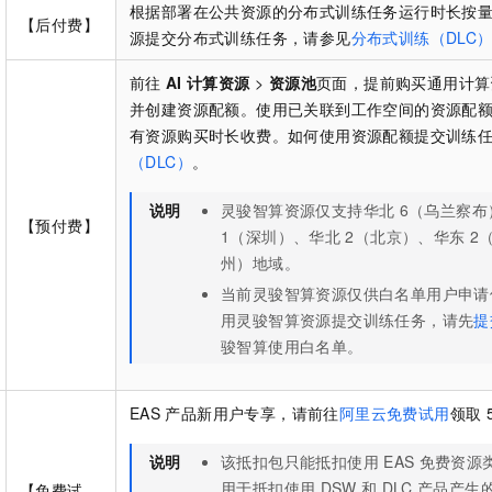
根据部署在公共资源的分布式训练任务运行时长按
【后付费】
源提交分布式训练任务，请参见
分布式训练（DLC
前往
AI
计算资源
>
资源池
页面，提前购买通用计算
并创建资源配额。使用已关联到工作空间的资源配
有资源购买时长收费。如何使用资源配额提交训练
（DLC）
。
说明
灵骏智算资源仅支持华北
6（乌兰察布
【预付费】
1（深圳）、华北
2（北京）、华东
2
州）地域。
当前灵骏智算资源仅供白名单用户申请
用灵骏智算资源提交训练任务，请先
提
骏智算使用白名单。
EAS
产品新用户专享，请前往
阿里云免费试用
领取
说明
该抵扣包只能抵扣使用
EAS
免费资源
用于抵扣使用
DSW
和
DLC
产品产生
【免费试