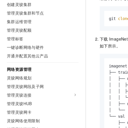
创建灵骏集群
AI 产品 免费试用
网络
安全
云开发大赛
Tableau 订阅
1亿+ 大模型 tokens 和 
管理灵骏集群和节点
可观测
入门学习赛
中间件
AI空中课堂在线直播课
git 
clon
集群运维管理
140+云产品 免费试用
大模型服务
上云与迁云
产品新客免费试用，最长1
数据库
管理灵骏配额
生态解决方案
千问AI平台-Token Plan
管理标签
下载
ImageNet
企业出海
大模型ACA认证体验
大数据计算
如下所示。
助力企业全员 AI 认知与能
一键诊断网络与硬件
行业生态解决方案
政企业务
媒体服务
千问AI平台-模型体验
开通并配置其他云产品
开发者生态解决方案
在线体验全尺寸、多种模态
企业服务与云通信
imagenet

AI 开发和 AI 应用解决
网络资源管理
Happy 系列大模型
├── train
域名与网站
灵骏网络规划
│   ├── 
│   │  ├
管理灵骏网段及子网
终端用户计算
│   │  ├
管理灵骏连接
│   │  └
Serverless
大模型解决方案
管理灵骏HUB
│   ├── 
开发工具
│   └── 
管理灵骏网卡
快速部署 Dify，高效搭建 
└── val 
灵骏网络使用限制
迁移与运维管理
    ├── 