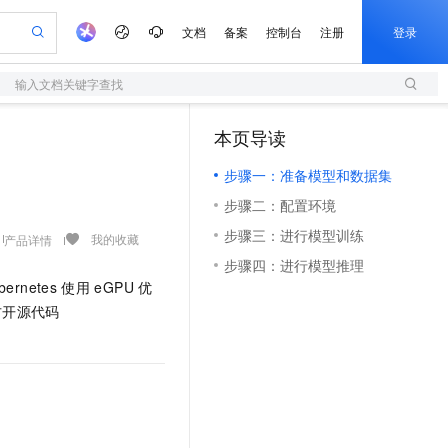
文档
备案
控制台
注册
登录
输入文档关键字查找
验
作计划
器
AI 活动
专业服务
服务伙伴合作计划
开发者社区
加入我们
服务平台百炼
阿里云 OPC 创新助力计划
本页导读
一站式生成采购清单，支持单品或批量购买
S
io：打造专属 AI 语音助手
S产品伙伴计划（繁花）
峰会
造的大模型服务与应用开发平台
轻量应用服务器
一句话生成原生可编辑精美 PPT 文稿
AI 生产力先锋
Al MaaS 服务伙伴赋能合作
域名
博文
Careers
至高可申请百万元
步骤一：准备模型和数据集
性可伸缩的云计算服务
开启高性价比 AI 编程新体验
Qwen-Audio-3.0-Realtime 端到端实时语音角色扮演
输入一句话想法, 轻松生成专业的 PPT
先锋实践拓展 AI 生产力的边界
快速构建应用程序和网站，即刻迈出上云第一步
Token 补贴，五大权
计划
海大会
伙伴信用分合作计划
商标
问答
社会招聘
步骤二：配置环境
益加速 OPC 成功
S
eek-V4-Pro
数字证书管理服务（原SSL证书）
一键部署幻兽帕鲁游戏服务器
飞天发布时刻
HOT
划
备案
电子书
校园招聘
步骤三：进行模型训练
pSeek-V4-Pro
视频创作，一键激活电商全链路生产力
全托管，含MySQL、PostgreSQL、SQL Server、MariaDB多引擎
实现全站HTTPS，呈现可信的WEB访问
一键购买专属联机服务器，轻松开启游戏
所见，即是所愿
我的收藏
产品详情
更多支持
划
公司注册
镜像站
步骤四：进行模型推理
视频生成
语音识别与合成
专属 QwenPaw
短信服务
漫剧工坊：一站式动画创作平台
AI 实训营
HOT
bernetes
使用
eGPU
优
合作伙伴培训与认证
划
上云迁移
的智能体编程平台
站生成，高效打造优质广告素材
从聊天伙伴进化为能主动干活的本地数字员工
快速生产连贯的高质量长漫剧
从基础到进阶，Agent 创客手把手教你
国内短信简单易用，安全可靠，秒级触达，全球覆盖200+国家和地区。
e-1.1-T2V
Qwen3-TTS-Flash
方开源代码
lScope
我要反馈
查询合作伙伴
畅细腻的高质量视频
离线语音合成大模型，多语言方言自适应，低延迟高稳定
n Alibaba Cloud ISV 合作
代维服务
olarDB
建企业门户网站
大数据开发治理平台 DataWorks
10 分钟搭建微信、支付宝小程序
创新加速
ope
登录合作伙伴管理后台
我要建议
站，无忧落地极速上线
以可视化方式快速构建移动和 PC 门户网站
100%兼容MySQL、PostgreSQL，兼容Oracle，支持集中和分布式
高效部署网站，快速应用到小程序
Data Agent 驱动的一站式 Data+AI 开发治理平台
e-1.1-I2V
Cosyvoice-V3-Flash
安全
畅自然，细节丰富
高表现力语音合成大模型，语音克隆听感自然
我要投诉
上云场景组合购
伴
边界网络安全防护产品
漫剧创作，剧本、分镜、视频高效生成
覆盖90%+业务场景，专享组合折扣价
2V
VPN
Fun-ASR