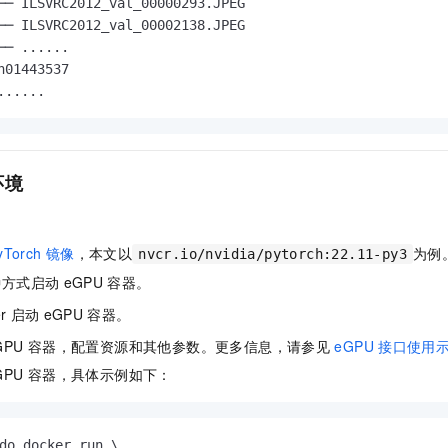
── ILSVRC2012_val_00000293.JPEG

一个 AI 助手
即刻拥有 DeepSeek-R1 满血版
超强辅助，Bol
── ILSVRC2012_val_00002138.JPEG

在企业官网、通讯软件中为客户提供 AI 客服
多种方案随心选，轻松解锁专属 DeepSeek
── ......

n01443537

......
环境
yTorch
镜像
，本文以
为例
nvcr.io/nvidia/pytorch:22.11-py3
种方式启动
eGPU
容器。
r
启动
eGPU
容器。
GPU
容器，配置资源和其他参数。更多信息，请参见
eGPU
接口使用
GPU
容器，具体示例如下：
do docker run \
