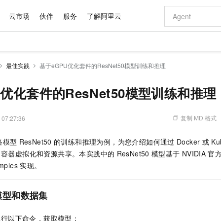
云市场
伙伴
服务
了解阿里云
AI 特惠
数据与 API
成为产品伙伴
企业增值服务
最佳实践
价格计算器
AI 场景体
基础软件
产品伙伴合
阿里云认证
市场活动
配置报价
大模型
最佳实践
基于eGPU优化套件的ResNet50模型训练和推理
自助选配和估算价格
新方式
域名与网站
睿译宝，AI翻译排版一步到位
智启 AI 普惠权益
产品生态集成认证中心
企业支持计划
云上春晚
千问官方 MaaS 平台，为开发者和 Agent 而生，新用户赠送 1 亿 + tokens 额度
云服务器 EC
Qwen Aud
AI Coding
阿里云Maa
2026 阿里云
为企业打
数据集
Windows
大模型认证
模型
NEW
NEW
交付可用成果
值低价云产品抢先购
提供智能易用的域名与建站服务
上传文档即自动完成翻译和格式还原
至高享 1亿+免费 tokens，加速 Al 应用落地
安全可靠、弹
智能编程，一键
U优化套件的ResNet50模型训练和推理
产品生态伙伴
专家技术服务
云上奥运之旅
弹性计算合作
阿里云中企出
手机三要素
宝塔 Linux
全部认证
价格优势
有专属领域专家
对象存储 OSS
GLM-5.2：长任务时代开源旗舰模型
阿里云 OPC 创新助力计划
云数据库 RD
即刻拥有 DeepS
AI 电商营销
产品生态伙伴工作台
企业增值服务台
云栖战略参考
云存储合作计
云栖大会
身份实名认证
CentOS
训练营
推动算力普惠，释放技术红利
的大模型服务
最高返9万
多领域专家智能体,一键组建 AI 虚拟交付团队
至高百万元 Token 补贴，加速一人公司成长
稳定、安全、高性价比、高性能的云存储服务
真正可用的 1M 上下文,一次完成代码全链路开发
轻松解锁专属 Dee
从图文生成到
复制 MD 格式
 07:27:36
云上的中国
数据库合作计
活动全景
短信
Docker
图片和
站式影视创作平台
人工智能平台 PAI
Hermes Agent，打造自进化智能体
Token Plan 模型订阅计划
Qoder
5 分钟轻松部署
AI 广告创作
企业成长
大模型
NEW
信息公告
络模型
ResNet50
的训练和推理为例，为您介绍如何通过
Docker
或
Ku
看见新力量
云网络合作计
OCR 文字识别
JAVA
级电脑
证享300元代金券
可视化编排打通从文字构思到成片全链路闭环
一站式AI开发、训练和推理服务
自主进化，持久记忆，越用越聪明
Qwen3.8-Max 首发尝鲜，限时加量 10 倍，夜间低至2折
面向真实软件
图文、视频一
Kimi-K3
HappyHors
容器虚拟化和资源共享。本实践中的
ResNet50
模型基于
NVIDIA
官
NEW
魔搭 Mode
loud
服务实践
官网公告
Kimi 最新旗舰模型，长程编程与推理利器
让文字生成流
金融模力时刻
Salesforce O
版
mples
实现。
发票查验
全能环境
Qoder CN
Claude Code + GStack 打造工程团队
千问办公，限时限量积分加倍
云原生数据库 P
低代码高效构
AI 建站
NEW
作计划
计划
创新中心
魔搭 ModelSc
健康状态
让AI从“聊天伙伴”进化为能干活的“数字员工”
覆盖公网/内网、递归/权威、移动APP等全场景解析服务
安装技能 GStack，拥有专属 AI 工程团队
你的AI工作搭子，覆盖日常办公高频场景
基于千问大模型等，支持代码智能生成、研发智能问答
0 代码专业建
客户案例
天气预报查询
操作系统
Deepseek-v4-pro
HappyHors
态合作计划
模型和数据集
态智能体模型
旗舰 MoE 大模型，百万上下文与顶尖推理能力
图生视频，流
Compute
同享
容器服务 Kubernetes 版 ACK
万小智 AI 建站低至 15元/月
云防火墙
AI 短剧/漫剧
快递物流查询
WordPress
成为服务伙
高校合作
式云数据仓库
点，立即开启云上创新
提供一站式管理容器应用的 K8s 服务
送.CN域名，送备案服务码
云原生的云上
AI助力短剧
GLM-5.2
Wan2.7-T
执行以下命令，获取模型：
Ubuntu