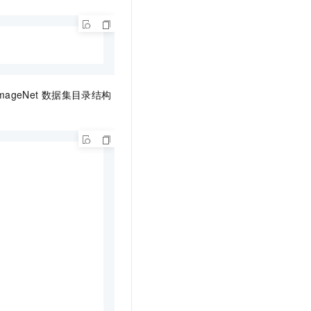
文戏情感细腻自然，动作戏激烈拳拳到肉，实现更强表演能力
支持中英文自由切换，具备更强的噪声鲁棒性
云聚AI 严选权益
SSL 证书
，一键激活高效办公新体验
精选AI产品，从模型到应用全链提效
堡垒机
AI 用量加速计划
应用
防火墙
、识别商机，让客服更高效、服务更出色。
新老同享，达量后返
千问办公
主机安全
NEW
mageNet
数据集目录结构
的智能体编程平台
一站式AI生产力平台
AI 应用及服务市场
伶鹊
企业级人与Agent协作平台，接入和调度多个数字员工
智能客服平台，对话机器人、对话分析、智能外呼
AI 应用
大模型服务平台百炼 - 全妙
大模型
应用创作平台
多模态内容创作工具，已接入 DeepSeek
自然语言处理
数据标注
机器学习
息提取
与 AI 智能体进行实时音视频通话
从文本、图片、视频中提取结构化的属性信息
构建支持视频理解的 AI 音视频实时通话应用