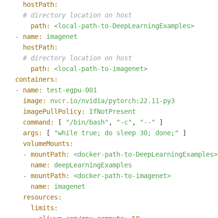
hostPath:
# directory location on host
path:
<local-path-to-DeepLearningExamples>
-
name:
imagenet
hostPath:
# directory location on host
path:
<local-path-to-imagenet>
containers:
-
name:
test-egpu-001
image:
nvcr.io/nvidia/pytorch:22.11-py3
imagePullPolicy:
IfNotPresent
command:
 [ 
"/bin/bash"
, 
"-c"
, 
"--"
 ]

args:
 [ 
"while true; do sleep 30; done;"
 ]

volumeMounts:
-
mountPath:
<docker-path-to-DeepLearningExamples>
name:
deepLearningExamples
-
mountPath:
<docker-path-to-imagenet>
name:
imagenet
resources:
limits: