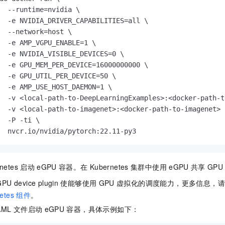
  --runtime=nvidia \

  -e NVIDIA_DRIVER_CAPABILITIES=all \

  --network=host \

  -e AMP_VGPU_ENABLE=1 \

  -e NVIDIA_VISIBLE_DEVICES=0 \

  -e GPU_MEM_PER_DEVICE=16000000000 \

  -e GPU_UTIL_PER_DEVICE=50 \

  -e AMP_USE_HOST_DAEMON=1 \

  -v <local-path-to-DeepLearningExamples>:<docker-path-t
  -v <local-path-to-imagenet>:<docker-path-to-imagenet> \
  -P -ti \

  nvcr.io/nvidia/pytorch:22.11-py3
netes
启动
eGPU
容器。在
Kubernetes
集群中使用
eGPU
共享
GPU
PU device plugin
使能够使用
GPU
虚拟化的调度能力，更多信息，请
etes
组件
。
AML
文件启动
eGPU
容器，具体示例如下：