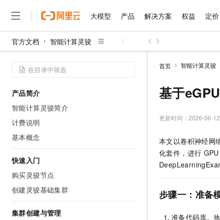
大模型
产品
解决方案
权益
定价
官方文档
智能计算灵骏
大模型
产品
解决方案
权益
定价
云市场
伙伴
服务
了解阿里云
精选产品
精选解决方案
普惠上云
产品定价
精选商城
成为销售伙伴
售前咨询
为什么选择阿里云
千问AI平台
智能计算灵骏
首页
了解云产品的定价详情
大模型服务平台百炼
千问办公，解锁你的工作
普惠上云 官方力荐
分销伙伴
在线服务
网站建设
什么是云计算
大
大模型服务与应用平台
企业级Agent产品，直接
云服务器38元/年起，超
基于eGP
产品简介
咨询伙伴
多端小程序
技术领先
云上成本管理
售后服务
千问大模型
Agency Agents：拥
官方推荐返现计划
大模型
智能计算灵骏简介
大模型
精选产品
精选解决方案
Salesforce 国际版订阅
稳定可靠
管理和优化成本
多元化、高性能、安全可靠
推荐新用户得奖励，单订单
更新时间：
2026-06-12
销售伙伴合作计划
计费说明
自助服务
友盟天域
安全合规
人工智能与机器学习
AI
文本生成
无影云电脑
HappyHorse 打造一
云工开物
基本概念
本文以卷积神经网
无影生态合作计划
在线服务
观测云
分析师报告
随时随地安全接入的云上超
高校专属算力普惠，学生认
计算
互联网应用开发
Qwen3.8-Max
化套件，进行
GPU
HOT
Salesforce On Alibaba C
工单服务
快速入门
智能体时代全能旗舰模型
Tuya 物联网平台阿里云
研究报告与白皮书
DeepLearningExa
云解析DNS
快速拥有专属 OpenClaw
Consulting Partner 合
大数据
容器
购买灵骏节点
免费试用
短信专区
蓝凌 OA
Qwen3.7-Plus
AI 大模型销售与服务生
创建灵骏基础集群
现代化应用
存储
天池大赛
步骤一：准备
能看、能想、能动手的多模
云原生大数据计算服务 Max
解决方案免费试用 新老
电子合同
面向分析的企业级SaaS模
最高领取价值200元试用
安全
网络与CDN
集群创建与管理
AI 算法大赛
Qwen3-VL-Plus
准备代码库。
畅捷通