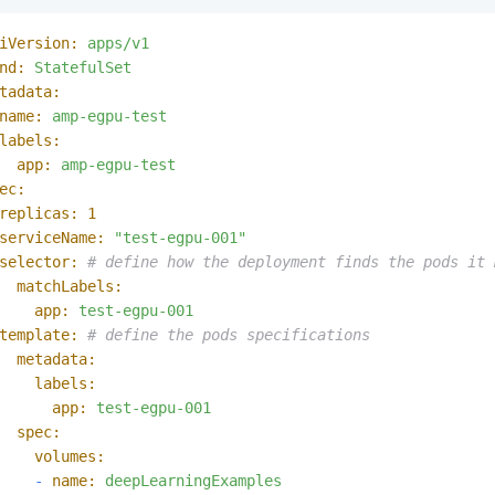
iVersion:
apps/v1
nd:
StatefulSet
tadata:
name:
amp-egpu-test
labels:
app:
amp-egpu-test
ec:
replicas:
1
serviceName:
"test-egpu-001"
selector:
# define how the deployment finds the pods it 
matchLabels:
app:
test-egpu-001
template:
# define the pods specifications
metadata:
labels:
app:
test-egpu-001
spec:
volumes:
-
name:
deepLearningExamples