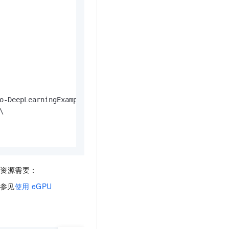
o-DeepLearningExamples> \



资源需要：
参见
使用
eGPU