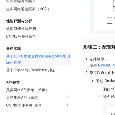
管理灵骏弹性网卡
    │  ├
10 分钟在聊天系统中增加
专有云
    │  ├
查询网络通信距离（NCD）
    │  └
    ├── 
性能评测与分析
    └── 
使用CNP性能评测
CNP服务关联角色
步骤二：配置
最佳实践
基于eGPU优化套件的ResNet50模型训
选择镜像。
练和推理
使用
NVIDIA P
基于KSpeed的ResNet50训练
您可以通过两
通过
Docke
API参考
使能
e
灵骏网络API参考（单租）
启动
e
灵骏集群API（单租）
CNP性能评测API参考
su