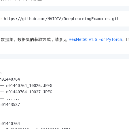
服务生态伙伴
视觉 Coding、空间感知、多模态思考等全面升级
1M上下文，专为长程任务能力而生
云工开物
企业应用
Night Plan 支持 Qwen 3.8-Max
AI 办公
NEW
Red Hat
30+ 款产品免费体验
夜间 5 折，Qwen/Meoo/TokenPlan 客户专享
AI智能应用
科研合作
ERP
堂（旗舰版）
SUSE
e
 https://github.com/NVIDIA/DeepLearningExamples.git
智能客服
AI 应用构建
大模型原生
CRM
2个月
自动承接线索
建站小程序
Qoder
大模型服务平台百炼-应用模版
OA 办公系统
HOT
NEW
数据集。数据集的获取方式，请参见
ResNet50 v1.5 For PyTorch
。I
面向真实软件
个人版上线、团队版降价；千问3.8-Max首发发尝鲜
丰富多元化的应用模版和解决方案
力提升
财税管理
模板建站
万有无界
大模型服务平台百炼-智能体
400电话
定制建站
的模型效果
灵活可视化地构建企业级 Agent
方案
广告营销
模板小程序
秒悟
人工智能平台 PAI


定制小程序
云端极速 AI 
新一代 AI 视频生成模型，深度适配广告营销等场景
AI Native 的算法工程平台，一站式完成建模、训练、推理服务部署
n01440764

── n01440764_10026.JPEG

APP 开发
── n01440764_10027.JPEG

── ......

建站系统
n01443537

......         

AI 应用
10分钟微调：让0.6B模型媲美235B模型
多模态数据信
               

依托云原生高可用架构,实现Dify私有化部署
用1%尺寸在特定领域达到大模型90%以上效果
n01440764
