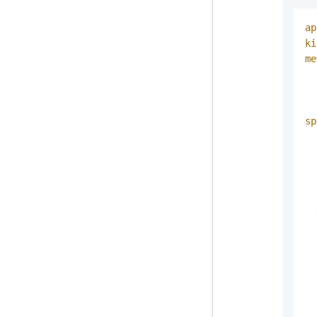
ap
ki
me
sp