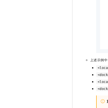
上述示例中
<loca
<doc
<loca
<doc