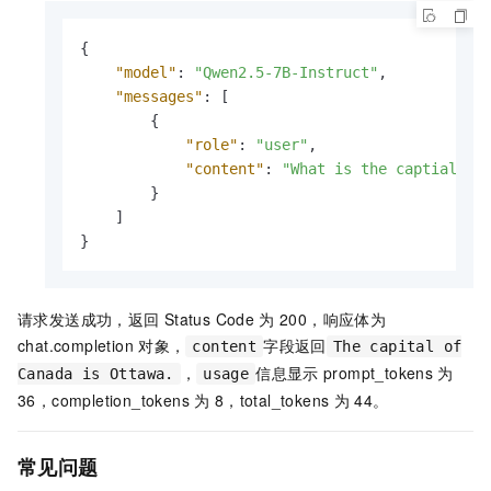
{
"model"
:
"Qwen2.5-7B-Instruct"
,
"messages"
:
[
{
"role"
:
"user"
,
"content"
:
"What is the captial of
}
]
}
请求发送成功，返回
Status Code
为
200，响应体为
chat.completion
对象，
字段返回
content
The capital of
，
信息显示
prompt_tokens
为
Canada is Ottawa.
usage
36，completion_tokens
为
8，total_tokens
为
44。
常见问题