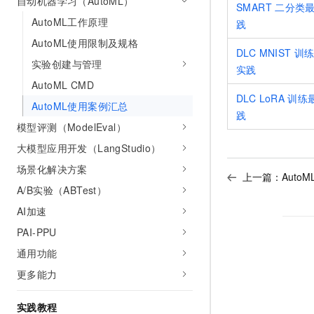
自动机器学习（AutoML）
SMART
二分类
AI 产品 免费试用
网络
安全
云开发大赛
AutoML工作原理
Tableau 订阅
践
1亿+ 大模型 tokens 和 
可观测
入门学习赛
AutoML使用限制及规格
中间件
AI空中课堂在线直播课
DLC MNIST
训
140+云产品 免费试用
大模型服务
实验创建与管理
上云与迁云
实践
产品新客免费试用，最长1
数据库
AutoML CMD
生态解决方案
千问AI平台-Token Plan
企业出海
大模型ACA认证体验
DLC LoRA
训练
大数据计算
AutoML使用案例汇总
助力企业全员 AI 认知与能
践
行业生态解决方案
政企业务
模型评测（ModelEval）
媒体服务
千问AI平台-模型体验
开发者生态解决方案
大模型应用开发（LangStudio）
在线体验全尺寸、多种模态
企业服务与云通信
AI 开发和 AI 应用解决
场景化解决方案
上一篇：
AutoM
Happy 系列大模型
域名与网站
A/B实验（ABTest）
AI加速
终端用户计算
PAI-PPU
Serverless
大模型解决方案
通用功能
开发工具
更多能力
快速部署 Dify，高效搭建 
迁移与运维管理
实践教程