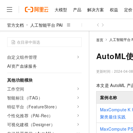
AI资产管理
大模型
产品
解决方案
权益
定价
数据集管理
模型管理
官方文档
人工智能平台 PAI
镜像管理
大模型
产品
解决方案
权益
定价
云市场
伙伴
服务
了解阿里云
精选产品
精选解决方案
普惠上云
产品定价
精选商城
成为销售伙伴
售前咨询
为什么选择阿里云
千问AI平台
任务管理
人工智能平台 P
首页
了解云产品的定价详情
大模型服务平台百炼
睿译宝，AI翻译排版一
普惠上云 官方力荐
分销伙伴
在线服务
网站建设
什么是云计算
大
代码配置
大模型服务与应用平台
上传文档即自动完成翻译和
云服务器38元/年起，超
AutoM
咨询伙伴
多端小程序
技术领先
自定义组件管理
云上成本管理
售后服务
千问大模型
GLM-5.2：长任务时代
官方推荐返现计划
大模型
大模型
AI资产血缘服务
精选产品
精选解决方案
Salesforce 国际版订阅
稳定可靠
管理和优化成本
多元化、高性能、安全可靠
推荐新用户得奖励，单订单
更新时间：
2024-04-08
销售伙伴合作计划
自助服务
友盟天域
安全合规
人工智能与机器学习
AI
文本生成
其他功能模块
无影云电脑
Hermes Agent，打造
云工开物
本文是
AutoML
产
无影生态合作计划
在线服务
工作空间
观测云
分析师报告
随时随地安全接入的云上超
自主进化，持久记忆，越用
高校专属算力普惠，学生认
计算
互联网应用开发
Qwen3.8-Max
HOT
Salesforce On Alibaba C
工单服务
案例名称
智能标注（iTAG）
智能体时代全能旗舰模型
Tuya 物联网平台阿里云
研究报告与白皮书
云解析DNS
快速拥有专属 OpenClaw
Consulting Partner 合
大数据
容器
免费试用
特征平台（FeatureStore）
短信专区
MaxCompute K
蓝凌 OA
Qwen3.7-Plus
AI 大模型销售与服务生
现代化应用
存储
个性化推荐（PAI-Rec）
天池大赛
聚类最佳实践
能看、能想、能动手的多模
云原生大数据计算服务 Max
解决方案免费试用 新老
电子合同
可视化建模（Designer）
面向分析的企业级SaaS模
最高领取价值200元试用
安全
网络与CDN
AI 算法大赛
Qwen3-VL-Plus
MaxCompute PS
畅捷通