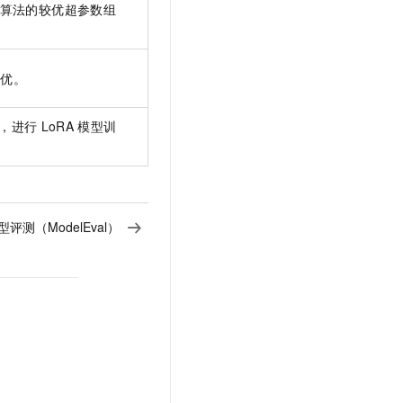
文戏情感细腻自然，动作戏激烈拳拳到肉，实现更强表演能力
支持中英文自由切换，具备更强的噪声鲁棒性
算法的较优超参数组
云聚AI 严选权益
SSL 证书
，一键激活高效办公新体验
精选AI产品，从模型到应用全链提效
堡垒机
AI 用量加速计划
应用
调优。
防火墙
、识别商机，让客服更高效、服务更出色。
新老同享，达量后返
千问办公
主机安全
NEW
，进行
LoRA
模型训
的智能体编程平台
一站式AI生产力平台
AI 应用及服务市场
伶鹊
企业级人与Agent协作平台，接入和调度多个数字员工
智能客服平台，对话机器人、对话分析、智能外呼
AI 应用
型评测（ModelEval）
大模型服务平台百炼 - 全妙
大模型
应用创作平台
多模态内容创作工具，已接入 DeepSeek
自然语言处理
数据标注
机器学习
息提取
与 AI 智能体进行实时音视频通话
从文本、图片、视频中提取结构化的属性信息
构建支持视频理解的 AI 音视频实时通话应用