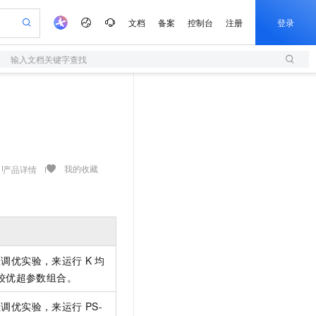
文档
备案
控制台
注册
登录
输入文档关键字查找
验
作计划
器
AI 活动
专业服务
服务伙伴合作计划
开发者社区
加入我们
服务平台百炼
阿里云 OPC 创新助力计划
一站式生成采购清单，支持单品或批量购买
S
可编辑精美 PPT 文稿
S产品伙伴计划（繁花）
峰会
造的大模型服务与应用开发平台
轻量应用服务器
Agency Agents：拥有专属领域专家
AI 生产力先锋
Al MaaS 服务伙伴赋能合作
域名
博文
Careers
至高可申请百万元
性可伸缩的云计算服务
 轻松生成专业的 PPT
开启高性价比 AI 编程新体验
先锋实践拓展 AI 生产力的边界
快速构建应用程序和网站，即刻迈出上云第一步
多领域专家智能体,一键组建 AI 虚拟交付团队
Token 补贴，五大权
计划
海大会
伙伴信用分合作计划
商标
问答
社会招聘
益加速 OPC 成功
S
帕鲁游戏服务器
数字证书管理服务（原SSL证书）
HappyHorse 打造一站式影视创作平台
飞天发布时刻
HOT
划
备案
电子书
校园招聘
联机服务器，轻松开启游戏
视频创作，一键激活电商全链路生产力
全托管，含MySQL、PostgreSQL、SQL Server、MariaDB多引擎
实现全站HTTPS，呈现可信的WEB访问
所见，即是所愿
可视化编排打通从文字构思到成片全链路闭环
我的收藏
产品详情
更多支持
划
公司注册
镜像站
视频生成
语音识别与合成
 智能体与工作流应用
短信服务
漫剧工坊：一站式动画创作平台
AI 实训营
合作伙伴培训与认证
划
上云迁移
的智能体编程平台
站生成，高效打造优质广告素材
通过阿里云百炼高效搭建AI应用,助力高效开发
快速生产连贯的高质量长漫剧
从基础到进阶，Agent 创客手把手教你
国内短信简单易用，安全可靠，秒级触达，全球覆盖200+国家和地区。
e-1.1-T2V
Qwen3-TTS-Flash
lScope
我要反馈
查询合作伙伴
畅细腻的高质量视频
离线语音合成大模型，多语言方言自适应，低延迟高稳定
n Alibaba Cloud ISV 合作
代维服务
olarDB
建企业门户网站
大数据开发治理平台 DataWorks
10 分钟搭建微信、支付宝小程序
创新加速
ope
登录合作伙伴管理后台
我要建议
站，无忧落地极速上线
以可视化方式快速构建移动和 PC 门户网站
100%兼容MySQL、PostgreSQL，兼容Oracle，支持集中和分布式
高效部署网站，快速应用到小程序
Data Agent 驱动的一站式 Data+AI 开发治理平台
数调优实验，来运行
K
均
e-1.1-I2V
Cosyvoice-V3-Flash
安全
较优超参数组合。
畅自然，细节丰富
高表现力语音合成大模型，语音克隆听感自然
我要投诉
上云场景组合购
伴
边界网络安全防护产品
漫剧创作，剧本、分镜、视频高效生成
覆盖90%+业务场景，专享组合折扣价
数调优实验，来运行
2V
PS-
VPN
Fun-ASR