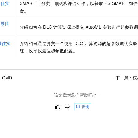
服务生态伙伴
视觉 Coding、空间感知、多模态思考等全面升级
1M上下文，专为长程任务能力而生
最佳实
SMART
二分类、预测和评估组件，以获取
PS-SMART
云工开物
组件
企业应用
Night Plan 支持 Qwen 3.8-Max
AI 办公
NEW
Red Hat
合。
30+ 款产品免费体验
夜间 5 折，Qwen/Meoo/TokenPlan 客户专享
AI智能应用
科研合作
ERP
堂（旗舰版）
SUSE
练最佳
智能客服
AI 应用构建
大模型原生
介绍如何在
DLC
计算资源上提交
AutoML
实验进行超参数
CRM
2个月
自动承接线索
建站小程序
Qoder
大模型服务平台百炼-应用模版
OA 办公系统
HOT
NEW
最佳实
介绍如何通过提交一个使用
DLC
计算资源的超参数调优实验
面向真实软件
个人版上线、团队版降价；千问3.8-Max首发发尝鲜
丰富多元化的应用模版和解决方案
力提升
练，以寻找最佳超参数配置。
财税管理
模板建站
万有无界
大模型服务平台百炼-智能体
400电话
定制建站
的模型效果
灵活可视化地构建企业级 Agent
方案
广告营销
模板小程序
L CMD
下一篇：
模
秒悟
人工智能平台 PAI
定制小程序
云端极速 AI 
新一代 AI 视频生成模型，深度适配广告营销等场景
AI Native 的算法工程平台，一站式完成建模、训练、推理服务部署
该文章对您有帮助吗？
APP 开发
建站系统
反馈
AI 应用
10分钟微调：让0.6B模型媲美235B模型
多模态数据信
依托云原生高可用架构,实现Dify私有化部署
用1%尺寸在特定领域达到大模型90%以上效果