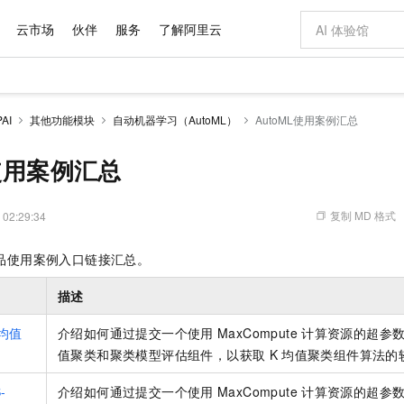
云市场
伙伴
服务
了解阿里云
AI 特惠
数据与 API
成为产品伙伴
企业增值服务
最佳实践
价格计算器
AI 场景体
基础软件
产品伙伴合
阿里云认证
市场活动
配置报价
大模型
AI
其他功能模块
自动机器学习（AutoML）
AutoML使用案例汇总
自助选配和估算价格
步到位
域名与网站
智启 AI 普惠权益
产品生态集成认证中心
企业支持计划
云上春晚
Qwen Audio：打造专属 AI 语音助手
千问官方 MaaS 平台，为开发者和 Agent 而生，新用户赠送 1 亿 + tokens 额度
云服务器 EC
一句话生成原生
AI Coding
阿里云Maa
2026 阿里云
为企业打
数据集
Windows
大模型认证
模型
NEW
NEW
格式还原
值低价云产品抢先购
提供智能易用的域名与建站服务
至高享 1亿+免费 tokens，加速 Al 应用落地
Qwen-Audio-3.0-Realtime 端到端实时语音角色扮演
安全可靠、弹
输入一句话想法,
智能编程，一键
L使用案例汇总
产品生态伙伴
专家技术服务
云上奥运之旅
弹性计算合作
阿里云中企出
手机三要素
宝塔 Linux
全部认证
价格优势
开源旗舰模型
对象存储 OSS
即刻拥有 DeepSeek-V4-Pro
阿里云 OPC 创新助力计划
云数据库 RD
一键部署幻兽
AI 电商营销
产品生态伙伴工作台
企业增值服务台
云栖战略参考
云存储合作计
云栖大会
身份实名认证
CentOS
训练营
推动算力普惠，释放技术红利
的大模型服务
最高返9万
真正可用的 1M 上下文,一次完成代码全链路开发
轻松解锁专属 DeepSeek-V4-Pro
至高百万元 Token 补贴，加速一人公司成长
稳定、安全、高性价比、高性能的云存储服务
一键购买专属
从图文生成到
复制 MD 格式
 02:29:34
云上的中国
数据库合作计
活动全景
短信
Docker
图片和
自进化智能体
人工智能平台 PAI
5 分钟轻松部署专属 QwenPaw
Token Plan 模型订阅计划
Qoder
高效搭建 AI
AI 广告创作
企业成长
大模型
NEW
HOT
信息公告
品使用案例入口链接汇总。
看见新力量
云网络合作计
OCR 文字识别
JAVA
级电脑
越聪明
证享300元代金券
一站式AI开发、训练和推理服务
Qwen3.8-Max 首发尝鲜，限时加量 10 倍，夜间低至2折
从聊天伙伴进化为能主动干活的本地数字员工
面向真实软件
图文、视频一
Kimi-K3
HappyHors
NEW
魔搭 Mode
loud
服务实践
官网公告
描述
Kimi 最新旗舰模型，长程编程与推理利器
让文字生成流
金融模力时刻
Salesforce O
版
发票查验
全能环境
Qoder CN
Claude Code + GStack 打造工程团队
千问办公，限时限量积分加倍
云原生数据库 P
低代码高效构
AI 建站
NEW
作计划
计划
创新中心
魔搭 ModelSc
健康状态
让AI从“聊天伙伴”进化为能干活的“数字员工”
覆盖公网/内网、递归/权威、移动APP等全场景解析服务
安装技能 GStack，拥有专属 AI 工程团队
你的AI工作搭子，覆盖日常办公高频场景
基于千问大模型等，支持代码智能生成、研发智能问答
0 代码专业建
均值
介绍如何通过提交一个使用
MaxCompute
计算资源的超参
客户案例
天气预报查询
操作系统
Deepseek-v4-pro
HappyHors
态合作计划
值聚类和聚类模型评估组件，以获取
K
均值聚类组件算法的
态智能体模型
旗舰 MoE 大模型，百万上下文与顶尖推理能力
图生视频，流
Compute
同享
容器服务 Kubernetes 版 ACK
万小智 AI 建站低至 15元/月
云防火墙
AI 短剧/漫剧
快递物流查询
WordPress
成为服务伙
高校合作
式云数据仓库
点，立即开启云上创新
提供一站式管理容器应用的 K8s 服务
送.CN域名，送备案服务码
云原生的云上
AI助力短剧
-
介绍如何通过提交一个使用
GLM-5.2
MaxCompute
计算资源的超参
Wan2.7-T
Ubuntu