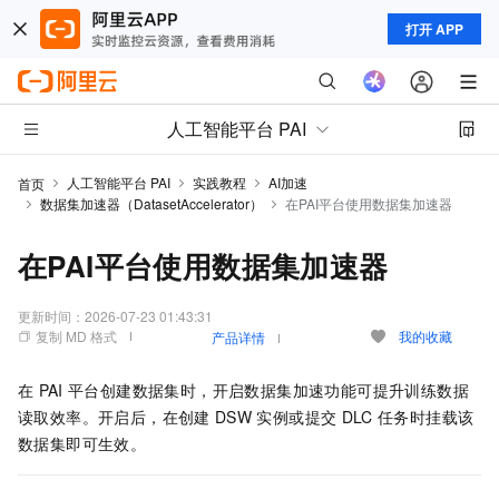
打开 APP
人工智能平台 PAI
人工智能平台 PAI
实践教程
AI加速
首页
数据集加速器（DatasetAccelerator）
在PAI平台使用数据集加速器
在PAI平台使用数据集加速器
更新时间：
2026-07-23 01:43:31
复制 MD 格式
我的收藏
产品详情
在
PAI
平台创建数据集时，开启数据集加速功能可提升训练数据
读取效率。开启后，在创建
DSW
实例或提交
DLC
任务时挂载该
数据集即可生效。