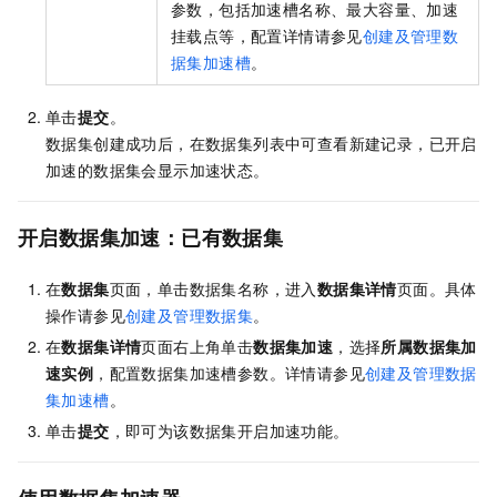
参数，包括加速槽名称、最大容量、加速
挂载点等，配置详情请参见
创建及管理数
据集加速槽
。
单击
提交
。
数据集创建成功后，在数据集列表中可查看新建记录，已开启
加速的数据集会显示加速状态。
开启数据集加速：已有数据集
在
数据集
页面，单击数据集名称，进入
数据集详情
页面。具体
操作请参见
创建及管理数据集
。
在
数据集详情
页面右上角单击
数据集加速
，选择
所属数据集加
速实例
，配置数据集加速槽参数。详情请参见
创建及管理数据
集加速槽
。
单击
提交
，即可为该数据集开启加速功能。