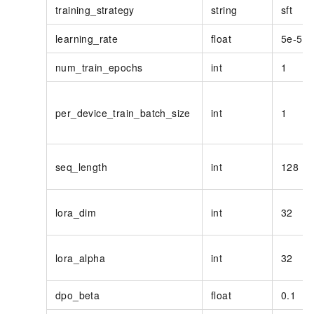
training_strategy
string
sft
learning_rate
float
5e-5
num_train_epochs
int
1
per_device_train_batch_size
int
1
seq_length
int
128
lora_dim
int
32
lora_alpha
int
32
dpo_beta
float
0.1