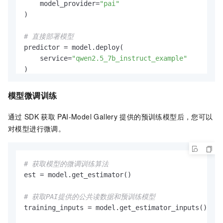
    model_provider=
"pai"
)

# 直接部署模型
predictor = model.deploy(

    service=
"qwen2.5_7b_instruct_example"
)

模型微调训练
# 通过Model Gallery预置推理服务配置部署的模型服务，兼容O
# 构建openai client，使用的OPENAI_BASE_URL为: <Servic
通过
SDK
获取
PAI-Model Gallery
提供的预训练模型后，您可以
openai_client: OpenAI = predictor.openai()

对模型进行微调。
# 通过openai SDK调用推理服务
resp = openai_client.chat.completions.create(

# 获取模型的微调训练算法
    messages=[

est = model.get_estimator()

        {
"role"
: 
"system"
, 
"content"
: 
"You are a h
        {
"role"
: 
"user"
, 
"content"
: 
"What is the m
# 获取PAI提供的公共读数据和预训练模型
    ],

training_inputs = model.get_estimator_inputs()

# 默认的model name为"default"
    model=
"default"