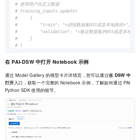
# 使用用户自定义数据
)

# training_inputs.update(
#     {
print
(resp.choices[
0
].message.content)

#         "train": "<训练数据集OSS或是本地路径>",
#         "validation": "<验证数据集的OSS或是本地路径
#     }
# 测试完成之后，删除推理服务
# )
# 使用默认数据提交训练任务
在
PAI-DSW
中打开
Notebook
示例
est.fit(

    inputs=training_inputs

通过
Model Gallery
的模型卡片详情页，您可以通过
在
DSW
中
)

打开
入口，获取一个完整的
Notebook
示例，了解如何通过
PAI
Python SDK
使用的细节。
# 查看训练产出模型的OSS路径
print
(est.model_data())