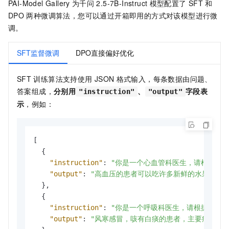
PAI-Model Gallery
为千问
2.5-7B-Instruct
模型配置了
SFT
和
DPO
两种微调算法，您可以通过开箱即用的方式对该模型进行微
调。
SFT监督微调
DPO直接偏好优化
SFT
训练算法支持使用
JSON
格式输入，每条数据由问题、
答案组成，
分别用
、
字段表
"instruction"
"output"
示
，例如：
[
{
"instruction"
:
"你是一个心血管科医生，请根据患
"output"
:
"高血压的患者可以吃许多新鲜的水果蔬菜
}
,
{
"instruction"
:
"你是一个呼吸科医生，请根据患者
"output"
:
"风寒感冒，咳有白痰的患者，主要症咳嗽