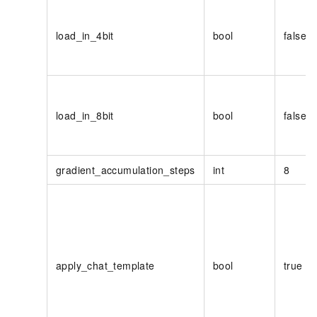
load_in_4bit
bool
false
load_in_8bit
bool
false
gradient_accumulation_steps
int
8
apply_chat_template
bool
true