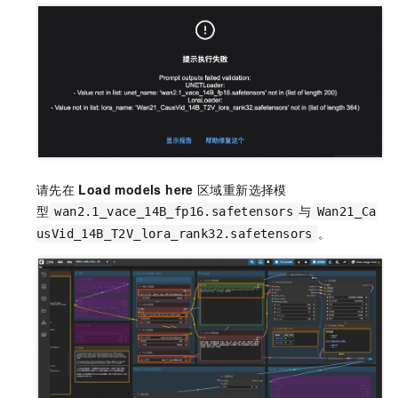
请先在
Load models here
区域重新选择模
型
与
wan2.1_vace_14B_fp16.safetensors
Wan21_Ca
。
usVid_14B_T2V_lora_rank32.safetensors