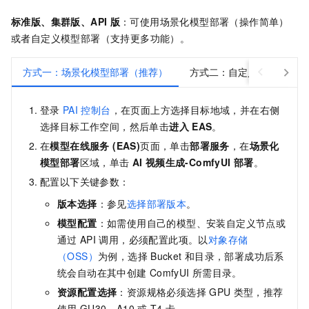
标准版、集群版、API
版
：可使用场景化模型部署（操作简单）
或者自定义模型部署（支持更多功能）。
方式一：场景化模型部署（推荐）
方式二：自定义模型部署
登录
PAI
控制台
，在页面上方选择目标地域，并在右侧
选择目标工作空间，然后单击
进入
EAS
。
在
模型在线服务 (EAS)
页面，单击
部署服务
，在
场景化
模型部署
区域，单击
AI
视频生成-ComfyUI
部署
。
配置以下关键参数：
版本选择
：参见
选择部署版本
。
模型配置
：如需使用自己的模型、安装自定义节点或
通过
API
调用，必须配置此项。以
对象存储
（OSS）
为例，选择
Bucket
和目录，部署成功后系
统会自动在其中创建
ComfyUI
所需目录。
资源配置选择
：资源规格必须选择
GPU
类型，推荐
使用
GU30、A10
或
T4
卡