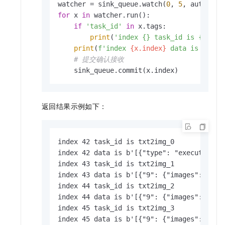
watcher = sink_queue.watch(
0
, 
5
, auto_com
for
 x 
in
 watcher.run():

if
'task_id'
in
 x.tags:

print
(
'index {} task_id is {}'
.
fo
print
(
f'index 
{x.index}
 data is 
{x.da
# 提交确认接收
    sink_queue.commit(x.index)
返回结果示例如下：
index 42 task_id is txt2img_0

index 42 data is b'[{"type": "executed", 
index 43 task_id is txt2img_1

index 43 data is b'[{"9": {"images": [{"f
index 44 task_id is txt2img_2

index 44 data is b'[{"9": {"images": [{"f
index 45 task_id is txt2img_3

index 45 data is b'[{"9": {"images": [{"f