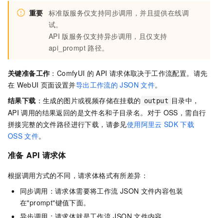
重要
标准版服务仅支持同步调用，并且提供在线调
试。
API
版服务仅支持异步调用，且仅支持
api_prompt
路径。
关键准备工作
：ComfyUI
的
API
请求体取决于工作流配置。请先
在
WebUI
页面设置并
导出工作流的
JSON
文件
。
结果下载
：生成的图片或视频存储在挂载的
目录中，
output
API
调用的结果返回的是文件名和子目录名。对于
OSS，需自行
拼接完整的文件路径进行下载，请参见
使用阿里云
SDK
下载
OSS
文件
。
准备
API
请求体
根据调用方式的不同，请求体格式有所差异：
同步调用：请求体需要将工作流
JSON
文件内容包装
在"prompt"键值下面。
异步调用：请求体就是工作流
JSON
文件内容。