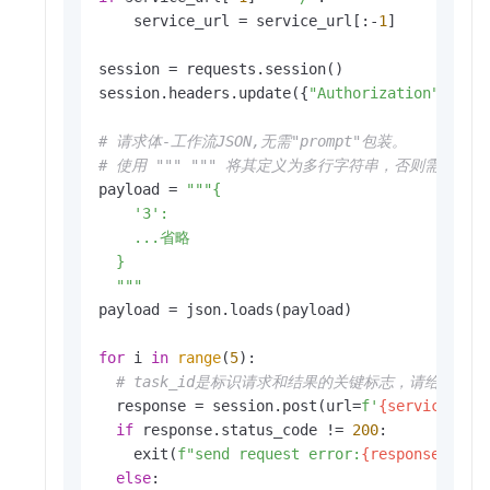
    service_url = service_url[:-
1
]

session = requests.session()

session.headers.update({
"Authorization"
:token
# 请求体-工作流JSON,无需"prompt"包装。
# 使用 """ """ 将其定义为多行字符串，否则需要将工
payload = 
"""{

    '3': 

    ...省略

  }

  """
payload = json.loads(payload)

for
 i 
in
range
(
5
):

# task_id是标识请求和结果的关键标志，请给每
  response = session.post(url=
f'
{service_url
if
 response.status_code != 
200
:

    exit(
f"send request error:
{response.cont
else
:
