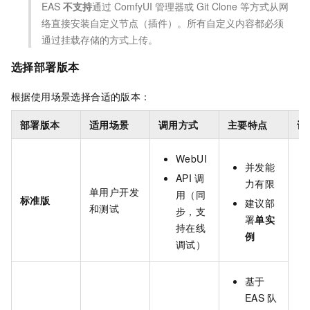
EAS
不支持
通过 ComfyUI 管理器或 Git Clone 等方式从网
络直接安装自定义节点（插件）。所有自定义内容都必须
通过挂载存储的方式上传。
选择部署版本
根据使用场景选择合适的版本：
部署版本
适用场景
调用方式
主要特点
计
WebUI
并发能
API
调
力有限
单用户开发
用（同
标准版
建议部
和测试
步，支
署
单实
持在线
例
调试）
基于
EAS
队