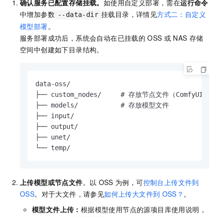
确认服务已配置存储挂载。
如使用自定义部署，需在
运行命令
中增加参数
挂载目录，详情见
方式二：自定义
--data-dir
模型部署
。
服务部署成功后，系统会自动在已挂载的
OSS
或
NAS
存储
空间中创建如下目录结构。
data-oss/

├── custom_nodes/     # 存放节点文件（ComfyUI插件
├── models/           # 存放模型文件

├── input/

├── output/

├── unet/

└── temp/
上传模型或节点文件
。以
OSS
为例，可
控制台上传文件到
OSS
。对于大文件，请参见
如何上传大文件到
OSS？
。
模型文件上传：
根据模型使用节点的源项目库使用说明，