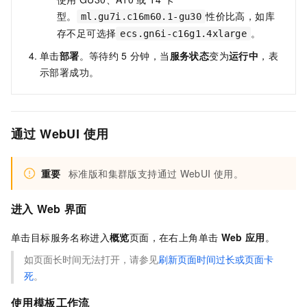
型。
性价比高，如库
ml.gu7i.c16m60.1-gu30
存不足可选择
。
ecs.gn6i-c16g1.4xlarge
单击
部署
。等待约
5
分钟，当
服务状态
变为
运行中
，表
示部署成功。
通过
WebUI
使用
重要
标准版和集群版支持通过
WebUI
使用。
进入
Web
界面
单击目标服务名称进入
概览
页面，在右上角单击
Web
应用
。
如页面长时间无法打开，请参见
刷新页面时间过长或页面卡
死
。
使用模板工作流