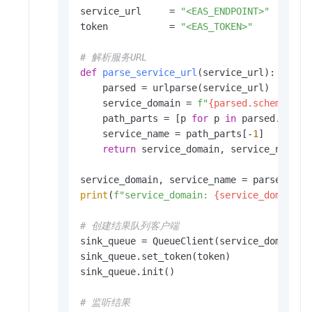
service_url     = 
"<EAS_ENDPOINT>"
token           = 
"<EAS_TOKEN>"
# 解析服务URL
def
parse_service_url
(
service_url
):

    parsed = urlparse(service_url)

    service_domain = 
f"
{parsed.scheme}
://
    path_parts = [p 
for
 p 
in
 parsed.path.
    service_name = path_parts[-
1
]

return
 service_domain, service_name

print
(
f"service_domain: 
{service_domain}
,
# 创建结果队列客户端 
sink_queue = QueueClient(service_domain, 
sink_queue.set_token(token)

sink_queue.init()

# 监听结果