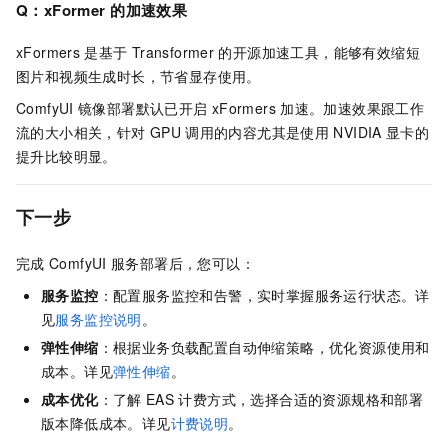
Q：xFormer
的加速效果
xFormers
是基于
Transformer
的开源加速工具，能够有效缩短
图片和视频生成时长，节省显存使用。
ComfyUI
镜像部署默认已开启
xFormers
加速。加速效果跟工作
流的大小相关，针对
GPU
调用的内容尤其是使用
NVIDIA
显卡的
提升比较明显。
下一步
完成
ComfyUI
服务部署后，您可以：
服务监控
：配置服务监控和告警，实时掌握服务运行状态。详
见
服务监控说明
。
弹性伸缩
：根据业务负载配置自动伸缩策略，优化资源使用和
成本。详见
弹性伸缩
。
成本优化
：了解
EAS
计费方式，选择合适的资源规格和部署
版本降低成本。详见
计费说明
。