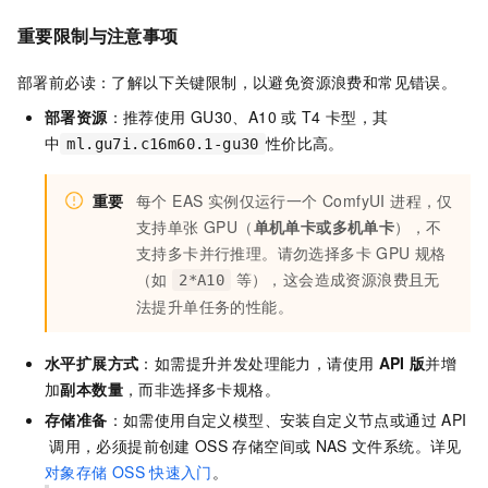
重要限制与注意事项
部署前必读：了解以下关键限制，以避免资源浪费和常见错误。
部署资源
：推荐使用
GU30、A10
或
T4
卡型，其
中
性价比高。
ml.gu7i.c16m60.1-gu30
重要
每个 EAS 实例仅运行一个 ComfyUI 进程，仅
支持单张 GPU（
单机单卡或多机单卡
），不
支持多卡并行推理。请勿选择多卡 GPU 规格
（如
等），这会造成资源浪费且无
2*A10
法提升单任务的性能。
水平扩展方式
：如需提升并发处理能力，请使用
API
版
并增
加
副本数量
，而非选择多卡规格。
存储准备
：如需使用自定义模型、安装自定义节点或通过
API
调用，必须提前创建
OSS
存储空间或
NAS
文件系统。详见
对象存储
OSS
快速入门
。