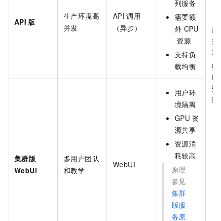
列服务
生产环境高
API
调用
需要额
API
版
并发
（异步）
外
CPU
如
资源
共
署
支持负
起
载均衡
始
费
用户环
调
境隔离
GPU
资
源共享
资源消
耗较高
集群版
多用户团队
WebUI
原理
WebUI
和教学
参见
集群
版服
务原