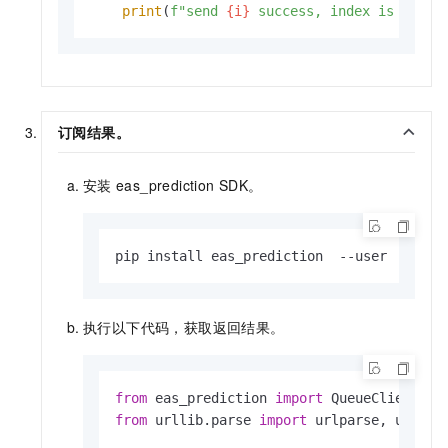
print
(
f"send 
{i}
 success, index is 
{resp
订阅结果。
安装
eas_prediction SDK。
pip install eas_prediction  --user
执行以下代码，获取返回结果。
from
 eas_prediction 
import
from
 urllib.parse 
import
 urlparse, urlunpa