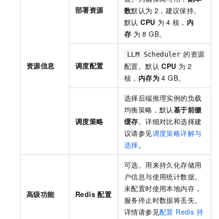
部署资源
数
默认为
2，建议保持。
默认
CPU
为
4
核，
内
存
为
8 GB。
的资源
LLM Scheduler
资源信息
调度配置
配置。默认
CPU
为
2
核，
内存为
4 GB。
选择后端推理实例的负载
均衡策略，默认
基于前缀
调度策略
缓存
。详细对比和选择建
议请参见
调度策略详解与
选择
。
可选。用来持久化存储用
户信息与使用统计数据。
未配置时使用本地内存，
高级功能
Redis
配置
服务停止时数据将丢失。
详情请参见
配置 Redis 持