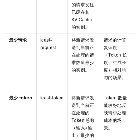
的请求发往
已缓存其
KV Cache
的实例。
最少请求
least-
将新请求发
请求的计算
简
request
送到当前正
复杂度
能
在处理的请
（Token
长
实
求数量最少
度、生成长
求
的实例。
度）相对均
匀的场景。
最少
token
least-token
将新请求发
Token
数量
比
送到当前正
能较好地反
求
在处理的
映请求处理
映
Token
总数
成本的场
实
（输入+输
景。
出）最少的