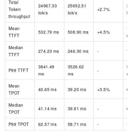
Total
24967.33
25652.51
32
Token
+2.7%
tok/s
tok/s
to
throughput
Mean
11
532.79 ms
508.90 ms
+4.5%
TTFT
m
Median
274.23 ms
246.30 ms
-
74
TTFT
3841.49
3526.62
53
P99 TTFT
-
ms
ms
m
Mean
40.65 ms
39.20 ms
+3.5%
68
TPOT
Median
41.14 ms
39.61 ms
-
69
TPOT
P99 TPOT
62.57 ms
58.71 ms
-
10