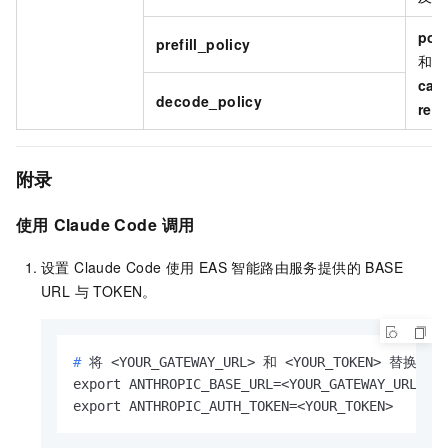
poli
prefill_policy
和
D
cac
decode_policy
req
附录
使用
Claude Code
调用
设置 Claude Code 使用
EAS
智能路由服务提供的 BASE
URL 与 TOKEN。
# 
将 <YOUR_GATEWAY_URL> 和 <YOUR_TOKEN> 替
export ANTHROPIC_BASE_URL=<YOUR_GATEWAY_URL>

export ANTHROPIC_AUTH_TOKEN=<YOUR_TOKEN>