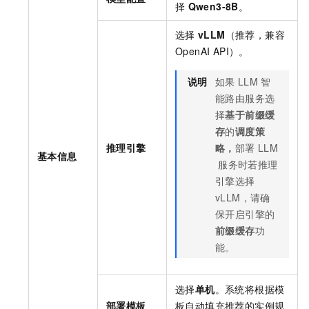
择
Qwen3-8B
。
选择
vLLM
（推荐，兼容
OpenAI API）。
说明
如果
LLM
智
能路由服务选
择
基于前缀缓
存
的
调度策
推理引擎
略，
部署
LLM
基本信息
服务时若推理
引擎选择
vLLM，请确
保开启引擎的
前缀缓存
功
能。
选择
单机
。系统将根据模
部署模板
板自动填充推荐的实例规