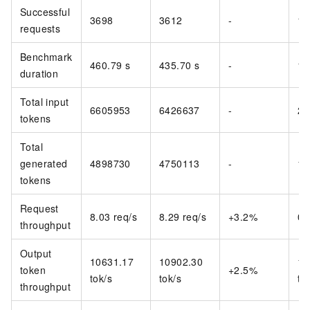
Successful
3698
3612
-
11
requests
Benchmark
460.79 s
435.70 s
-
14
duration
Total input
6605953
6426637
-
26
tokens
Total
generated
4898730
4750113
-
19
tokens
Request
8.03 req/s
8.29 req/s
+3.2%
0.
throughput
Output
10631.17
10902.30
13
token
+2.5%
tok/s
tok/s
to
throughput