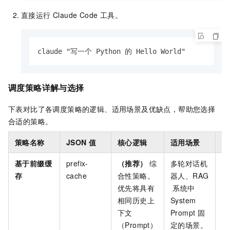
直接运行 Claude Code 工具。
claude "写一个 Python 的 Hello World"
调度策略详解与选择
下表对比了各调度策略的逻辑、适用场景及优缺点，帮助您选择
合适的策略。
策略名称
JSON
值
核心逻辑
适用场景
优
基于前缀缓
prefix-
（推荐）
综
多轮对话机
显
存
cache
合性策略。
器人、RAG
T
优先将具有
系统中
升
相同历史上
System
性
下文
Prompt
固
量
（Prompt）
定的场景。