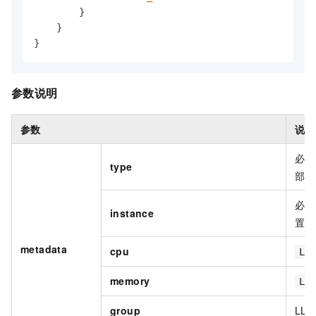
}
}
}
参数说明
参数
说明
必填
type
部署
必填
instance
置为
metadata
cpu
LL
memory
LL
group
LLM