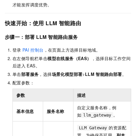
才能发挥调度优势。
快速开始：使用
LLM
智能路由
步骤一：部署
LLM
智能路由服务
登录
PAI
控制台
，在页面上方选择目标地域。
在左侧导航栏单击
模型在线服务（EAS）
，选择目标工作空间
后进入
EAS。
单击
部署服务
，选择
场景化模型部署
>
LLM
智能路由部署
。
配置参数：
参数
描述
自定义服务名称，例
基本信息
服务名称
如
。
llm_gateway
的资源配
LLM Gateway
置。为确保高可用，
副本