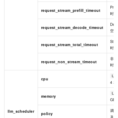
Pr
request_stream_prefill_timeout
时间
De
request_stream_decode_timeout
空闲
St
request_stream_total_timeout
时长
非流
request_non_stream_timeout
时，
LL
cpu
4
核
LL
memory
GB
调度
llm_scheduler
policy
及说