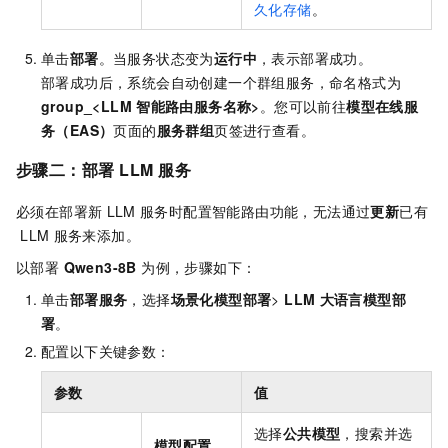
久化存储
。
单击
部署
。当服务状态变为
运行中
，表示部署成功。
部署成功后，系统会自动创建一个群组服务，命名格式为
group_<LLM
智能路由服务名称>
。您可以前往
模型在线服
务（EAS）
页面的
服务群组
页签进行查看。
步骤二：部署
LLM
服务
必须在部署新
LLM
服务时配置智能路由功能，无法通过
更新
已有
LLM
服务来添加。
以部署
Qwen3-8B
为例，步骤如下：
单击
部署服务
，选择
场景化模型部署
>
LLM
大语言模型部
署
。
配置以下关键参数：
参数
值
选择
公共模型
，搜索并选
模型配置