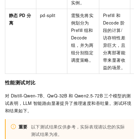
实例。
静态
PD
分
pd-split
需预先将实
Prefill
和
极
离
例划分为
Decode
阶
最
Prefill
组和
段的计算/
利
Decode
访存特性差
组，并为两
异巨大，且
组分别指定
分离部署能
调度策略。
带来显著收
益的场景。
性能测试对比
对
Distill-Qwen-7B、QwQ-32B
和
Qwen2.5-72B
三个模型的测
试表明，LLM
智能路由显著提升了推理速度和吞吐量。测试环境
和结果如下。
重要
以下测试结果仅供参考，实际表现请以您的实际
测试结果为准。