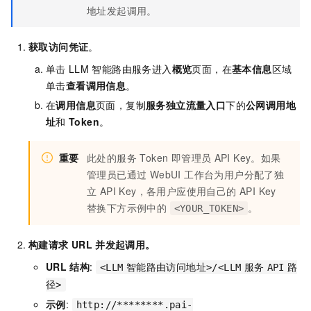
地址发起调用。
获取访问凭证
。
单击
LLM
智能路由服务进入
概览
页面，在
基本信息
区域
单击
查看调用信息
。
在
调用信息
页面，复制
服务独立流量入口
下的
公网调用地
址
和
Token
。
重要
此处的服务 Token 即管理员
API Key。如果
管理员已通过 WebUI 工作台为用户分配了独
立 API Key，各用户应使用自己的 API Key
替换下方示例中的
。
<YOUR_TOKEN>
构建请求
URL
并发起调用。
URL
结构
:
<LLM
智能路由访问地址>/<LLM
服务
API
路
径>
示例
:
http://********.pai-