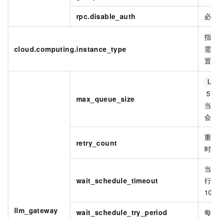
rpc.disable_auth
必填
指定
cloud.computing.instance_type
需配
置
m
LL
51
max_queue_size
当超
会缓
重试
retry_count
时，
当后
wait_schedule_timeout
行调
10
llm_gateway
wait_schedule_try_period
每次