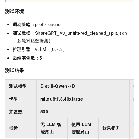
测试环境
调动策略：
prefix-cache
测试数据
：ShareGPT_V3_unfiltered_cleaned_split.json
（多轮对话数据集）
推理引擎
：vLLM （0.7.3）
后端实例数
：5
测试结果
测试模型
Distill-Qwen-7B
Q
卡型
ml.gu8tf.8.40xlarge
ml
并发数
500
10
无
LLM
智
使用
LLM
无
指标
效果提升
能路由
智能路由
能