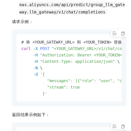
eas.aliyuncs.com/api/predict/group_llm_gate
way.llm_gateway/v1/chat/completions
请求示例：
curl
-X 
POST
"<YOUR_GATEWAY_URL>/v1/chat/compl
-H
"Authorization: Bearer <YOUR_TOKEN>"
 \

-H
"Content-Type: application/json"
 \

-N
 \

-d
'{

           "messages": [{"role": "user", "cont
           "stream": true

         }'
返回结果示例如下：