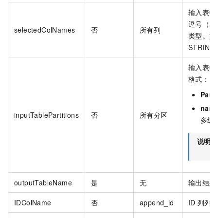
输入表中
逗号（,
selectedColNames
否
所有列
类型。如
STRING
输入表中
格式：
Part
name
inputTablePartitions
否
所有分区
多级
说明
outputTableName
是
无
输出结果
IDColName
否
append_id
ID
列列