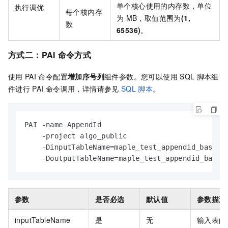
单个核心使用的内存数，单位
执行调优
每个核内存
为
MB，取值范围为
(1,
数
65536)
。
方式二：PAI
命令方式
使用
PAI
命令配置
增加序号列
组件参数。您可以使用
SQL
脚本组
件进行
PAI
命令调用，详情请参见
SQL
脚本
。
PAI -name AppendId

    -project algo_public

    -DinputTableName=maple_test_appendid_basic_i
    -DoutputTableName=maple_test_appendid_basic
参数
是否必选
默认值
参数描述
inputTableName
是
无
输入表的