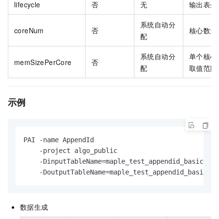
lifecycle
否
无
输出表生
系统自动分
coreNum
否
核心数量
配
系统自动分
单个核心
memSizePerCore
否
配
取值范围
示例
PAI -name AppendId

    -project algo_public

    -DinputTableName=maple_test_appendid_basic_inp
    -DoutputTableName=maple_test_appendid_basic_ou
数据生成