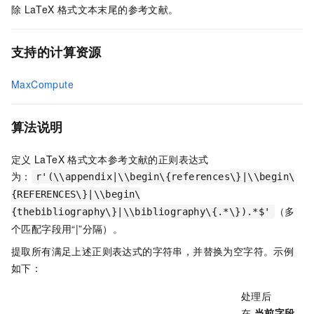
除
LaTeX
格式文本末尾的参考文献。
支持的
计算资源
MaxCompute
算法说明
定义
LaTeX
格式文本参考文献的正则表达式
为：
r'(\\appendix|\\begin\{references\}|\\begin\
{REFERENCES\}|\\begin\
（多
{thebibliography\}|\\bibliography\{.*\}).*$'
个匹配字段用“|”分隔）。
提取所有满足上述正则表达式的字符串，并替换为空字符。示例
如下：
处理后
在
当前字段