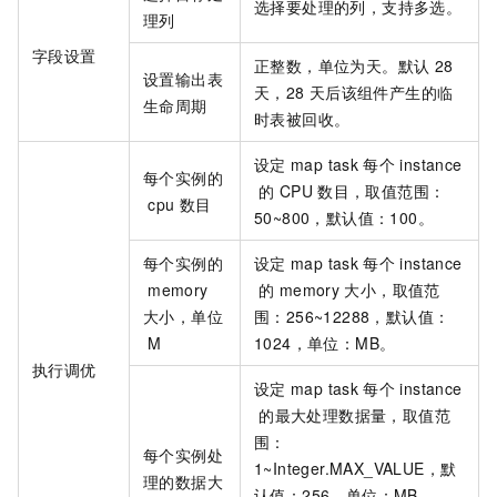
选择要处理的列，支持多选。
理列
字段设置
正整数，单位为天。默认
28
设置输出表
天，28
天后该组件产生的临
生命周期
时表被回收。
设定
map task
每个
instance
每个实例的
的
CPU
数目，取值范围：
cpu
数目
50~800，默认值：100。
每个实例的
设定
map task
每个
instance
memory
的
memory
大小，取值范
大小，单位
围：256~12288，默认值：
M
1024，单位：MB。
执行调优
设定
map task
每个
instance
的最大处理数据量，取值范
围：
每个实例处
1~Integer.MAX_VALUE，默
理的数据大
认值：256，单位：MB。