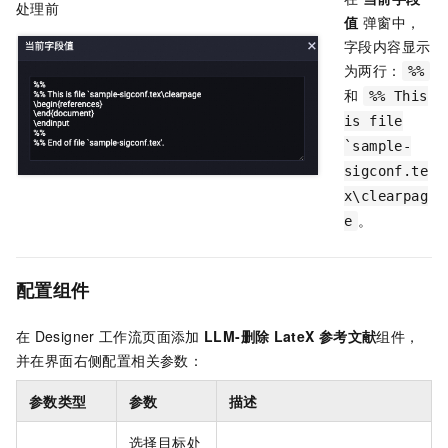
处理前
值
弹窗中，
字段内容显示
为两行：
%%
和
%% This
is file
`sample-
sigconf.te
x\clearpag
。
e
配置组件
在
Designer
工作流页面添加
LLM-删除
LateX
参考文献
组件，
并在界面右侧配置相关参数：
参数类型
参数
描述
选择目标处