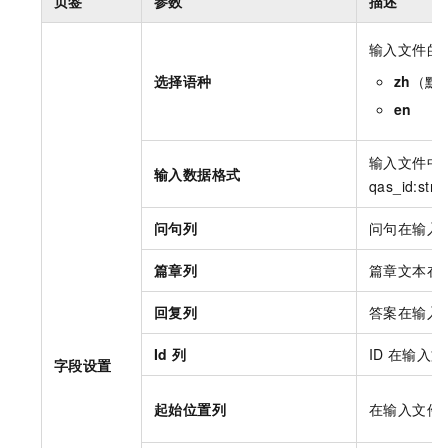
页签
参数
描述
输入文件的
选择语种
zh
（默
en
输入文件中
输入数据格式
qas_id:str:1
问句列
问句在输入
篇章列
篇章文本在
回复列
答案在输入
Id
列
ID
在输入文
字段设置
起始位置列
在输入文件