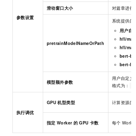
滑动窗口大小
对篇章进行
参数设置
系统提供的
用户自
hfl/mac
pretrainModelNameOrPath
hfl/mac
bert-b
bert-la
用户自定义
模型额外参数
格式为：
{
GPU
机型类型
计算资源的
执行调优
指定
Worker
的
GPU
卡数
每个
Worke