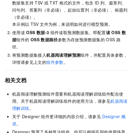
数据集支持
TSV
或
TXT
格式的文件，包含
ID
列、篇章列、
问句列、答案列（非必须）、起始位置列（非必须）、标题列
（非必须）。
本示例以
TSV
文件为例，来说明如何进行模型预测。
使用读
OSS
数据-3
组件读取预测数据集。即配置
读
OSS
数
据
组件的
OSS
数据路径
参数为存放预测数据集的
OSS
路
径。
将预测数据集接入
机器阅读理解预测
组件，并配置具体参数，
详情请参见上文的
组件参数
。
相关文档
机器阅读理解预测组件需要和机器阅读理解训练组件配合使
用。关于机器阅读理解训练组件的使用方法，请参见
机器阅读
理解训练
。
关于
Designer
组件更详细的内容介绍，请参见
Designer
概
述
。
Designer
预置了多种算法组件，你可以根据不同的使用场景