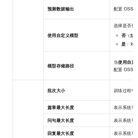
预测数据输出
配置
OSS B
选择是否使
使用自定义模型
否
（默
是
：对
当
使用自定
模型存储路径
配置
OSS B
批次大小
训练过程中
篇章最大长度
表示系统可
问句最大长度
表示系统可
回复最大长度
表示系统可