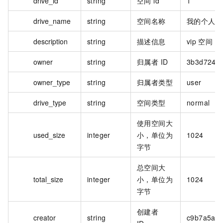
drive_id
string
空间 id
1
drive_name
string
空间名称
我的个人空
description
string
描述信息
vip
空间
owner
string
归属者 ID
3b3d7245
owner_type
string
归属者类型
user
drive_type
string
空间类型
normal
使用空间大
used_size
integer
小，单位为
1024
字节
总空间大
total_size
integer
小，单位为
1024
字节
创建者
creator
string
c9b7a5aa0