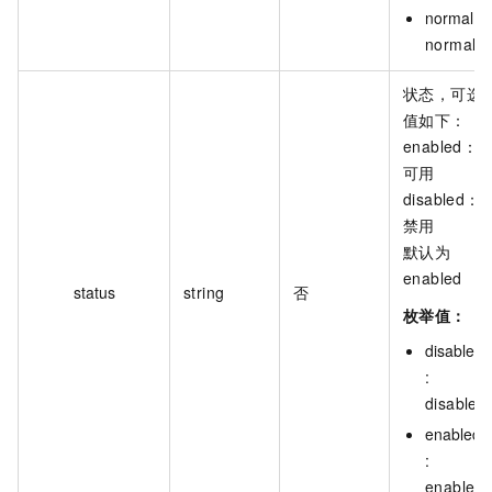
normal :
normal
状态，可选
值如下：
enabled：
可用
disabled：
禁用
默认为
enabled
status
string
否
枚举值：
disabled
:
disabled
enabled
:
enabled