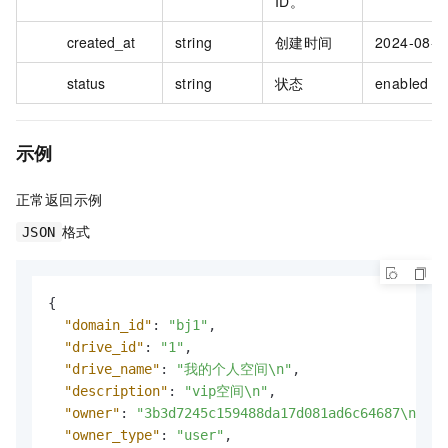
ID。
created_at
string
创建时间
2024-08-1
status
string
状态
enabled
示例
正常返回示例
格式
JSON
{
"domain_id"
:
"bj1"
,
"drive_id"
:
"1"
,
"drive_name"
:
"我的个人空间\n"
,
"description"
:
"vip空间\n"
,
"owner"
:
"3b3d7245c159488da17d081ad6c64687\n"
,
"owner_type"
:
"user"
,