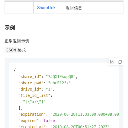
ShareLink
返回信息
示例
正常返回示例
格式
JSON
{
"share_id"
:
"7JQX1FswpQ8"
,
"share_pwd"
:
"abcF123x"
,
"drive_id"
:
"1"
,
"file_id_list"
:
[
"[\"xx\"]"
]
,
"expiration"
:
"2020-06-28T11:33:00.000+08:00"
,
"expired"
:
false
,
"created_at"
:
"2019-08-20T06:51:27.292Z"
,