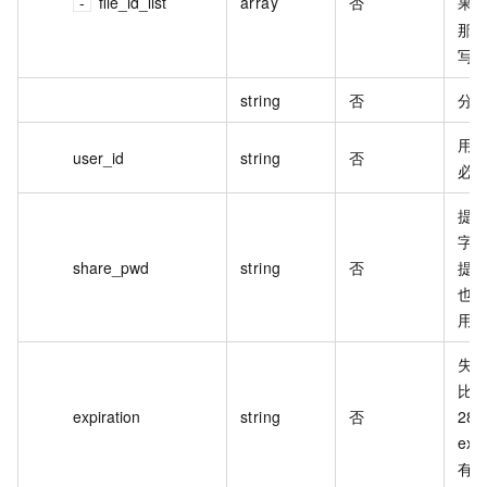
file_id_list
array
否
果
那
写
string
否
分享
用户
user_id
string
否
必
提取
字
share_pwd
string
否
提
也
用 
失效
比如
expiration
string
否
28T
ex
有