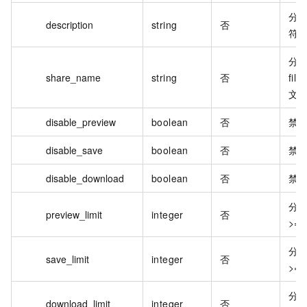
分享
description
string
否
符
分
share_name
string
否
fil
文件
disable_preview
boolean
否
禁
disable_save
boolean
否
禁
disable_download
boolean
否
禁
分
preview_limit
integer
否
>=
分
save_limit
integer
否
>=
分
download_limit
integer
否