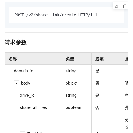
POST /v2/share_link/create HTTP/1.1
请求参数
名称
类型
必填
描
domain_id
string
是
body
object
否
请
drive_id
string
是
空间 
share_all_files
boolean
否
是否
分享
径文