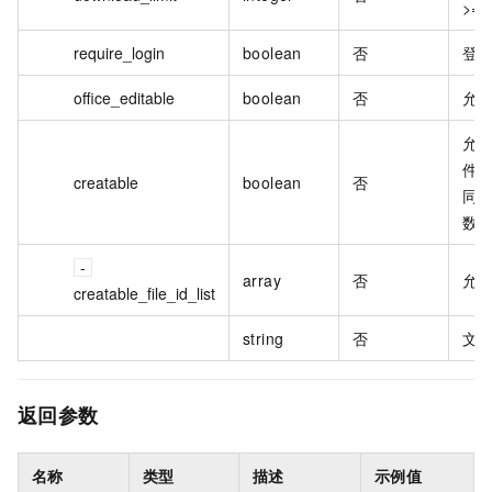
>=
require_login
boolean
否
登
office_editable
boolean
否
允
允
件；c
creatable
boolean
否
同时传
数
array
否
允许
creatable_file_id_list
string
否
文件夹
返回参数
名称
类型
描述
示例值