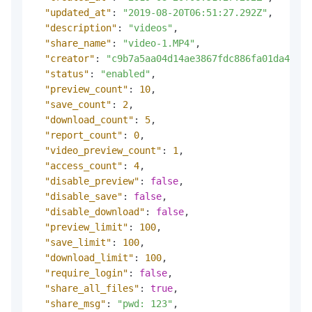
"updated_at"
:
"2019-08-20T06:51:27.292Z"
,
"description"
:
"videos"
,
"share_name"
:
"video-1.MP4"
,
"creator"
:
"c9b7a5aa04d14ae3867fdc886fa01da4"
,
"status"
:
"enabled"
,
"preview_count"
:
10
,
"save_count"
:
2
,
"download_count"
:
5
,
"report_count"
:
0
,
"video_preview_count"
:
1
,
"access_count"
:
4
,
"disable_preview"
:
false
,
"disable_save"
:
false
,
"disable_download"
:
false
,
"preview_limit"
:
100
,
"save_limit"
:
100
,
"download_limit"
:
100
,
"require_login"
:
false
,
"share_all_files"
:
true
,
"share_msg"
:
"pwd: 123"
,