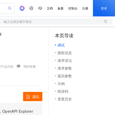
文档
备案
控制台
注册
登录
输入文档关键字查找
验
作计划
器
AI 活动
专业服务
服务伙伴合作计划
开发者社区
加入我们
服务平台百炼
阿里云 OPC 创新助力计划
理
本页导读
（1）
一站式生成采购清单，支持单品或批量购买
S
可编辑精美 PPT 文稿
S产品伙伴计划（繁花）
峰会
造的大模型服务与应用开发平台
轻量应用服务器
Agency Agents：拥有专属领域专家
AI 生产力先锋
Al MaaS 服务伙伴赋能合作
域名
博文
Careers
至高可申请百万元
调试
性可伸缩的云计算服务
 轻松生成专业的 PPT
开启高性价比 AI 编程新体验
先锋实践拓展 AI 生产力的边界
快速构建应用程序和网站，即刻迈出上云第一步
多领域专家智能体,一键组建 AI 虚拟交付团队
Token 补贴，五大权
计划
海大会
伙伴信用分合作计划
商标
问答
社会招聘
授权信息
益加速 OPC 成功
S
帕鲁游戏服务器
数字证书管理服务（原SSL证书）
HappyHorse 打造一站式影视创作平台
飞天发布时刻
HOT
划
备案
电子书
校园招聘
请求语法
联机服务器，轻松开启游戏
视频创作，一键激活电商全链路生产力
全托管，含MySQL、PostgreSQL、SQL Server、MariaDB多引擎
实现全站HTTPS，呈现可信的WEB访问
所见，即是所愿
可视化编排打通从文字构思到成片全链路闭环
更多支持
我的收藏
产品详情
划
公司注册
镜像站
请求参数
视频生成
语音识别与合成
 智能体与工作流应用
短信服务
漫剧工坊：一站式动画创作平台
AI 实训营
合作伙伴培训与认证
返回参数
划
上云迁移
的智能体编程平台
站生成，高效打造优质广告素材
通过阿里云百炼高效搭建AI应用,助力高效开发
快速生产连贯的高质量长漫剧
从基础到进阶，Agent 创客手把手教你
国内短信简单易用，安全可靠，秒级触达，全球覆盖200+国家和地区。
e-1.1-T2V
Qwen3-TTS-Flash
lScope
我要反馈
查询合作伙伴
示例
畅细腻的高质量视频
离线语音合成大模型，多语言方言自适应，低延迟高稳定
n Alibaba Cloud ISV 合作
代维服务
olarDB
建企业门户网站
大数据开发治理平台 DataWorks
10 分钟搭建微信、支付宝小程序
错误码
创新加速
ope
登录合作伙伴管理后台
我要建议
站，无忧落地极速上线
以可视化方式快速构建移动和 PC 门户网站
100%兼容MySQL、PostgreSQL，兼容Oracle，支持集中和分布式
高效部署网站，快速应用到小程序
Data Agent 驱动的一站式 Data+AI 开发治理平台
e-1.1-I2V
Cosyvoice-V3-Flash
调试
变更历史
安全
畅自然，细节丰富
高表现力语音合成大模型，语音克隆听感自然
我要投诉
上云场景组合购
伴
边界网络安全防护产品
漫剧创作，剧本、分镜、视频高效生成
覆盖90%+业务场景，专享组合折扣价
PI Explorer
2V
VPN
Fun-ASR