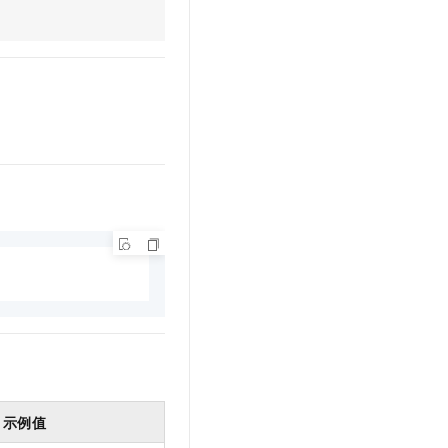
文戏情感细腻自然，动作戏激烈拳拳到肉，实现更强表演能力
支持中英文自由切换，具备更强的噪声鲁棒性
云聚AI 严选权益
SSL 证书
，一键激活高效办公新体验
精选AI产品，从模型到应用全链提效
堡垒机
AI 用量加速计划
应用
防火墙
、识别商机，让客服更高效、服务更出色。
新老同享，达量后返
千问办公
主机安全
NEW
的智能体编程平台
一站式AI生产力平台
AI 应用及服务市场
伶鹊
企业级人与Agent协作平台，接入和调度多个数字员工
智能客服平台，对话机器人、对话分析、智能外呼
AI 应用
大模型服务平台百炼 - 全妙
大模型
应用创作平台
多模态内容创作工具，已接入 DeepSeek
自然语言处理
数据标注
机器学习
息提取
与 AI 智能体进行实时音视频通话
从文本、图片、视频中提取结构化的属性信息
构建支持视频理解的 AI 音视频实时通话应用
示例值