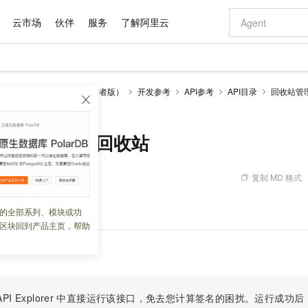
云市场
伙伴
服务
了解阿里云
AI 特惠
数据与 API
成为产品伙伴
企业增值服务
最佳实践
价格计算器
AI 场景体
基础软件
产品伙伴合
阿里云认证
市场活动
配置报价
大模型
务
网盘与相册服务（开发者版）
开发参考
API参考
API目录
回收站管
自助选配和估算价格
- 列举回收站
步到位
域名与网站
智启 AI 普惠权益
产品生态集成认证中心
企业支持计划
云上春晚
Qwen Audio：打造专属 AI 语音助手
千问官方 MaaS 平台，为开发者和 Agent 而生，新用户赠送 1 亿 + tokens 额度
云服务器 EC
一句话生成原生
AI Coding
阿里云Maa
2026 阿里云
为企业打
数据集
Windows
大模型认证
模型
NEW
NEW
格式还原
值低价云产品抢先购
提供智能易用的域名与建站服务
至高享 1亿+免费 tokens，加速 Al 应用落地
Qwen-Audio-3.0-Realtime 端到端实时语音角色扮演
安全可靠、弹
输入一句话想法,
智能编程，一键
产品生态伙伴
专家技术服务
云上奥运之旅
弹性计算合作
阿里云中企出
手机三要素
宝塔 Linux
全部认证
yclebin - 列举回收站
价格优势
开源旗舰模型
对象存储 OSS
即刻拥有 DeepSeek-V4-Pro
阿里云 OPC 创新助力计划
云数据库 RD
一键部署幻兽
AI 电商营销
产品生态伙伴工作台
企业增值服务台
云栖战略参考
云存储合作计
云栖大会
身份实名认证
CentOS
训练营
推动算力普惠，释放技术红利
的大模型服务
最高返9万
真正可用的 1M 上下文,一次完成代码全链路开发
轻松解锁专属 DeepSeek-V4-Pro
至高百万元 Token 补贴，加速一人公司成长
稳定、安全、高性价比、高性能的云存储服务
一键购买专属
从图文生成到
复制 MD 格式
 06:30:23
云上的中国
数据库合作计
活动全景
短信
Docker
图片和
自进化智能体
人工智能平台 PAI
5 分钟轻松部署专属 QwenPaw
Token Plan 模型订阅计划
Qoder
高效搭建 AI
AI 广告创作
企业成长
大模型
NEW
HOT
信息公告
看见新力量
云网络合作计
OCR 文字识别
JAVA
级电脑
越聪明
证享300元代金券
一站式AI开发、训练和推理服务
Qwen3.8-Max 首发尝鲜，限时加量 10 倍，夜间低至2折
从聊天伙伴进化为能主动干活的本地数字员工
面向真实软件
图文、视频一
的全部系列、模块或功
Kimi-K3
HappyHors
NEW
魔搭 Mode
loud
服务实践
官网公告
区块回到产品主页，帮助
Kimi 最新旗舰模型，长程编程与推理利器
让文字生成流
金融模力时刻
Salesforce O
版
发票查验
全能环境
Qoder CN
Claude Code + GStack 打造工程团队
千问办公，限时限量积分加倍
云原生数据库 P
低代码高效构
AI 建站
NEW
作计划
计划
创新中心
魔搭 ModelSc
健康状态
让AI从“聊天伙伴”进化为能干活的“数字员工”
覆盖公网/内网、递归/权威、移动APP等全场景解析服务
安装技能 GStack，拥有专属 AI 工程团队
你的AI工作搭子，覆盖日常办公高频场景
基于千问大模型等，支持代码智能生成、研发智能问答
0 代码专业建
客户案例
天气预报查询
操作系统
Deepseek-v4-pro
HappyHors
态合作计划
态智能体模型
旗舰 MoE 大模型，百万上下文与顶尖推理能力
图生视频，流
Compute
同享
容器服务 Kubernetes 版 ACK
万小智 AI 建站低至 15元/月
云防火墙
AI 短剧/漫剧
快递物流查询
WordPress
成为服务伙
高校合作
式云数据仓库
点，立即开启云上创新
提供一站式管理容器应用的 K8s 服务
送.CN域名，送备案服务码
云原生的云上
AI助力短剧
PI Explorer
中直接运行该接口，免去您计算签名的困扰。运行成功后，OpenA
GLM-5.2
Wan2.7-T
Ubuntu