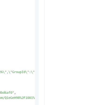
26\",\"GroupId\":\"Cluster-e3b7fb52-22b3-44f2-9746-8c180
4bd6af0"
,
om/QieGeH98%2F1001%2F63e5e551ee621482ab934a0687c6cda75fc