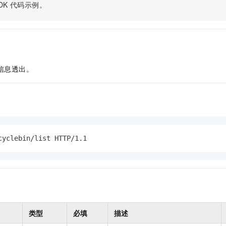
服务生态伙伴
视觉 Coding、空间感知、多模态思考等全面升级
1M上下文，专为长程任务能力而生
DK
代码示例。
云工开物
企业应用
Night Plan 支持 Qwen 3.8-Max
AI 办公
NEW
Red Hat
30+ 款产品免费体验
夜间 5 折，Qwen/Meoo/TokenPlan 客户专享
AI智能应用
科研合作
ERP
堂（旗舰版）
SUSE
智能客服
AI 应用构建
大模型原生
CRM
2个月
自动承接线索
建站小程序
Qoder
大模型服务平台百炼-应用模版
OA 办公系统
HOT
NEW
信息透出。
面向真实软件
个人版上线、团队版降价；千问3.8-Max首发发尝鲜
丰富多元化的应用模版和解决方案
力提升
财税管理
模板建站
万有无界
大模型服务平台百炼-智能体
400电话
定制建站
的模型效果
灵活可视化地构建企业级 Agent
方案
广告营销
模板小程序
秒悟
人工智能平台 PAI
定制小程序
云端极速 AI 
cyclebin/list HTTP/1.1
新一代 AI 视频生成模型，深度适配广告营销等场景
AI Native 的算法工程平台，一站式完成建模、训练、推理服务部署
APP 开发
建站系统
AI 应用
10分钟微调：让0.6B模型媲美235B模型
多模态数据信
依托云原生高可用架构,实现Dify私有化部署
用1%尺寸在特定领域达到大模型90%以上效果
类型
必填
描述