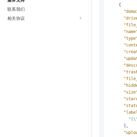
{
联系我们
"doma
相关协议
"driv
"file
"name
"type
"cont
"crea
"upda
"desc
"tras
"file
"hidd
"size
"star
"stat
"labe
"[\
]
,
"uplo