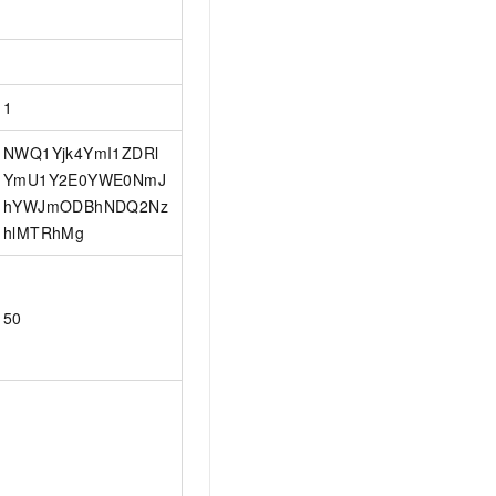
t.diy 一步搞定创意建站
构建大模型应用的安全防护体系
通过自然语言交互简化开发流程,全栈开发支持
通过阿里云安全产品对 AI 应用进行安全防护
1
NWQ1Yjk4YmI1ZDRl
YmU1Y2E0YWE0NmJ
hYWJmODBhNDQ2Nz
hlMTRhMg
50