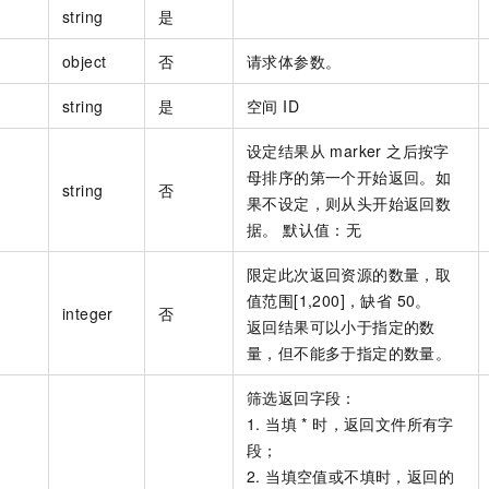
一个 AI 助手
即刻拥有 DeepSeek-R1 满血版
超强辅助，Bol
string
是
在企业官网、通讯软件中为客户提供 AI 客服
多种方案随心选，轻松解锁专属 DeepSeek
object
否
请求体参数。
string
是
空间 ID
设定结果从 marker 之后按字
母排序的第一个开始返回。如
string
否
果不设定，则从头开始返回数
据。 默认值：无
限定此次返回资源的数量，取
值范围[1,200]，缺省 50。
integer
否
返回结果可以小于指定的数
量，但不能多于指定的数量。
筛选返回字段：
1. 当填 * 时，返回文件所有字
段；
2. 当填空值或不填时，返回的