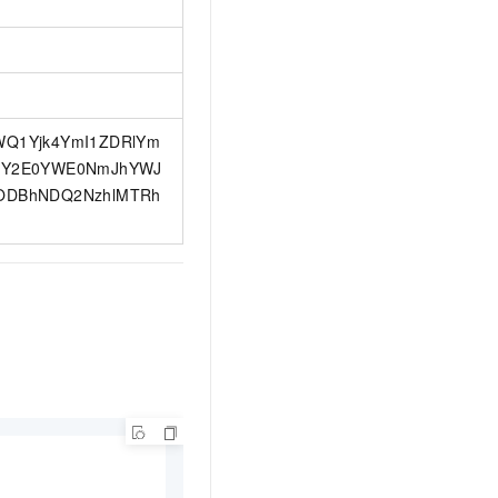
WQ1Yjk4YmI1ZDRlYm
1Y2E0YWE0NmJhYWJ
ODBhNDQ2NzhlMTRh
1