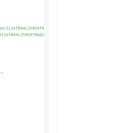
bec311ef844c25954f96821497b383%2F5d5b986f955410dd991646b
311ef844c25954f96821497b383%2F5d5b986f955410dd991646bb87
""