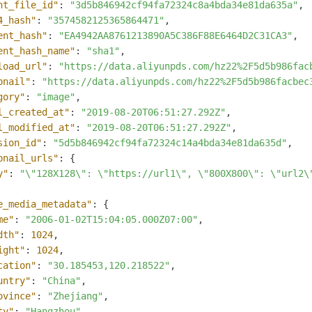
nt_file_id"
:
"3d5b846942cf94fa72324c8a4bda34e81da635a"
,
4_hash"
:
"3574582125365864471"
,
ent_hash"
:
"EA4942AA8761213890A5C386F88E6464D2C31CA3"
,
ent_hash_name"
:
"sha1"
,
load_url"
:
"https://data.aliyunpds.com/hz22%2F5d5b986fac
bnail"
:
"https://data.aliyunpds.com/hz22%2F5d5b986facbec
gory"
:
"image"
,
l_created_at"
:
"2019-08-20T06:51:27.292Z"
,
l_modified_at"
:
"2019-08-20T06:51:27.292Z"
,
sion_id"
:
"5d5b846942cf94fa72324c14a4bda34e81da635d"
,
bnail_urls"
:
{
y"
:
"\"128X128\": \"https://url1\", \"800X800\": \"url2\
e_media_metadata"
:
{
me"
:
"2006-01-02T15:04:05.000Z07:00"
,
dth"
:
1024
,
ight"
:
1024
,
cation"
:
"30.185453,120.218522"
,
untry"
:
"China"
,
ovince"
:
"Zhejiang"
,
ty"
:
"Hangzhou"
,