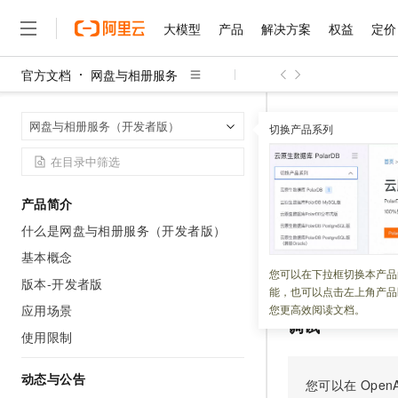
大模型
产品
解决方案
权益
定价
官方文档
网盘与相册服务
大模型
产品
解决方案
权益
定价
云市场
伙伴
服务
了解阿里云
精选产品
精选解决方案
普惠上云
产品定价
精选商城
成为销售伙伴
售前咨询
为什么选择阿里云
千问AI平台
网盘与相册服
首页
网盘与相册服务（开发者版）
了解云产品的定价详情
切换产品系列
ListRecyclebin 
大模型服务平台百炼
睿译宝，AI翻译排版一
普惠上云 官方力荐
分销伙伴
在线服务
网站建设
什么是云计算
大
大模型服务与应用平台
上传文档即自动完成翻译和
云服务器38元/年起，超
咨询伙伴
多端小程序
技术领先
ListRec
云上成本管理
售后服务
千问大模型
GLM-5.2：长任务时代
官方推荐返现计划
大模型
大模型
精选产品
精选解决方案
Salesforce 国际版订阅
稳定可靠
产品简介
管理和优化成本
多元化、高性能、安全可靠
推荐新用户得奖励，单订单
销售伙伴合作计划
自助服务
什么是网盘与相册服务（开发者版）
更新时间：
2026-05-26
友盟天域
安全合规
人工智能与机器学习
AI
文本生成
无影云电脑
Hermes Agent，打造
云工开物
无影生态合作计划
在线服务
基本概念
观测云
分析师报告
随时随地安全接入的云上超
自主进化，持久记忆，越用
高校专属算力普惠，学生认
计算
互联网应用开发
列举回收站。
您可以在下拉框切换本产品
Qwen3.8-Max
HOT
版本-开发者版
Salesforce On Alibaba C
工单服务
能，也可以点击左上角产品
智能体时代全能旗舰模型
Tuya 物联网平台阿里云
研究报告与白皮书
云解析DNS
快速拥有专属 OpenClaw
Consulting Partner 合
大数据
容器
应用场景
您更高效阅读文档。
免费试用
短信专区
调试
蓝凌 OA
Qwen3.7-Plus
使用限制
AI 大模型销售与服务生
现代化应用
存储
天池大赛
能看、能想、能动手的多模
云原生大数据计算服务 Max
解决方案免费试用 新老
电子合同
面向分析的企业级SaaS模
最高领取价值200元试用
动态与公告
安全
网络与CDN
您可以在
OpenA
AI 算法大赛
Qwen3-VL-Plus
畅捷通