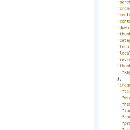
"pare
"crc6
"cont
"cont
"down
"thum
"cate
"loca
"loca
"revi
"thum
"ke
}
,
"imag
"ti
"wi
"he
"lo
"co
"pr
"ci