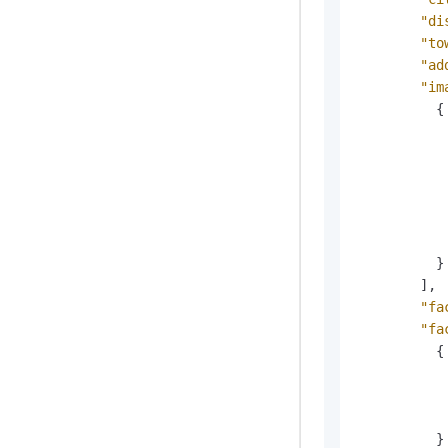
"di
"to
"ad
"im
{
}
]
,
"fa
"fa
{
}