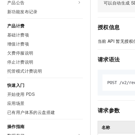
产品公告
可以自动生成
S
AI 产品 免费试用
网络
安全
云开发大赛
Tableau 订阅
新功能发布记录
1亿+ 大模型 tokens 和 
可观测
入门学习赛
中间件
AI空中课堂在线直播课
140+云产品 免费试用
产品计费
大模型服务
授权信息
上云与迁云
产品新客免费试用，最长1
数据库
基础计费项
生态解决方案
千问AI平台-Token Plan
当前
API
暂无授权
企业出海
大模型ACA认证体验
增值计费项
大数据计算
助力企业全员 AI 认知与能
行业生态解决方案
欠费停服说明
政企业务
媒体服务
千问AI平台-模型体验
请求语法
开发者生态解决方案
停止计费说明
在线体验全尺寸、多种模态
企业服务与云通信
托管模式计费说明
AI 开发和 AI 应用解决
Happy 系列大模型
域名与网站
POST /v2/re
快速入门
终端用户计算
开始使用 PDS
应用场景
Serverless
大模型解决方案
请求参数
已有用户体系的云盘搭建
开发工具
快速部署 Dify，高效搭建 
操作指南
名称
迁移与运维管理