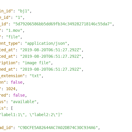
in_id"
:
"bj1"
,
e_id"
:
"1"
,
_id"
:
"5d79206586bb5dd69fb34c349282718146c55da7"
,
"
:
"1.mov"
,
"
:
"file"
,
ent_type"
:
"application/json"
,
ted_at"
:
"2019-08-20T06:51:27.292Z"
,
ted_at"
:
"2019-08-20T06:51:27.292Z"
,
ription"
:
"image file"
,
hed_at"
:
"2019-08-20T06:51:27.292Z"
,
_extension"
:
"txt"
,
en"
:
false
,
"
:
1024
,
red"
:
false
,
us"
:
"available"
,
ls"
:
[
"label1:1\", \"label2:2\"]"
ad_id"
:
"C9DCFE5A82644AC7A02DB74C30C934A6"
,