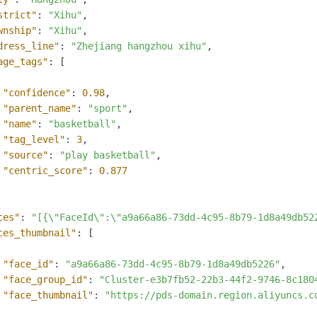
strict"
:
"Xihu"
,
wnship"
:
"Xihu"
,
dress_line"
:
"Zhejiang hangzhou xihu"
,
age_tags"
:
[
"confidence"
:
0.98
,
"parent_name"
:
"sport"
,
"name"
:
"basketball"
,
"tag_level"
:
3
,
"source"
:
"play basketball"
,
"centric_score"
:
0.877
ces"
:
"[{\"FaceId\":\"a9a66a86-73dd-4c95-8b79-1d8a49db52
ces_thumbnail"
:
[
"face_id"
:
"a9a66a86-73dd-4c95-8b79-1d8a49db5226"
,
"face_group_id"
:
"Cluster-e3b7fb52-22b3-44f2-9746-8c180
"face_thumbnail"
:
"https://pds-domain.region.aliyuncs.c