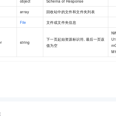
object
Schema of Response
array
回收站中的文件和文件夹列表
File
文件或文件夹信息
N
下一页起始资源标识符, 最后一页该
U
r
string
值为空
m
M
[