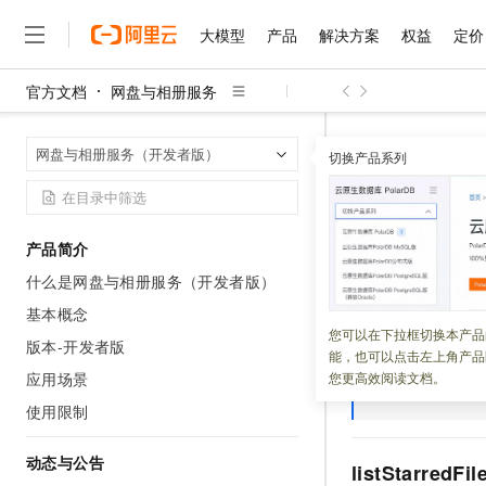
大模型
产品
解决方案
权益
定价
官方文档
网盘与相册服务
大模型
产品
解决方案
权益
定价
云市场
伙伴
服务
了解阿里云
精选产品
精选解决方案
普惠上云
产品定价
精选商城
成为销售伙伴
售前咨询
为什么选择阿里云
千问AI平台
网盘与相册服
首页
网盘与相册服务（开发者版）
了解云产品的定价详情
切换产品系列
大模型服务平台百炼
睿译宝，AI翻译排版一
普惠上云 官方力荐
分销伙伴
在线服务
网站建设
什么是云计算
大
大模型服务与应用平台
上传文档即自动完成翻译和
云服务器38元/年起，超
收藏夹
咨询伙伴
多端小程序
技术领先
云上成本管理
售后服务
千问大模型
GLM-5.2：长任务时代
官方推荐返现计划
大模型
大模型
精选产品
精选解决方案
Salesforce 国际版订阅
稳定可靠
产品简介
管理和优化成本
多元化、高性能、安全可靠
推荐新用户得奖励，单订单
更新时间：
2025-12-22
销售伙伴合作计划
自助服务
什么是网盘与相册服务（开发者版）
友盟天域
安全合规
人工智能与机器学习
AI
文本生成
无影云电脑
Hermes Agent，打造
云工开物
收藏文件或文件夹
无影生态合作计划
在线服务
基本概念
观测云
分析师报告
随时随地安全接入的云上超
自主进化，持久记忆，越用
高校专属算力普惠，学生认
计算
互联网应用开发
您可以在下拉框切换本产品
Qwen3.8-Max
HOT
版本-开发者版
Salesforce On Alibaba C
工单服务
能，也可以点击左上角产品
智能体时代全能旗舰模型
Tuya 物联网平台阿里云
研究报告与白皮书
说明
请求参数
云解析DNS
快速拥有专属 OpenClaw
Consulting Partner 合
大数据
容器
应用场景
您更高效阅读文档。
免费试用
短信专区
Axios
蓝凌 OA
Qwen3.7-Plus
使用限制
AI 大模型销售与服务生
现代化应用
存储
天池大赛
能看、能想、能动手的多模
云原生大数据计算服务 Max
解决方案免费试用 新老
电子合同
面向分析的企业级SaaS模
最高领取价值200元试用
动态与公告
安全
网络与CDN
listStarredFi
AI 算法大赛
Qwen3-VL-Plus
畅捷通