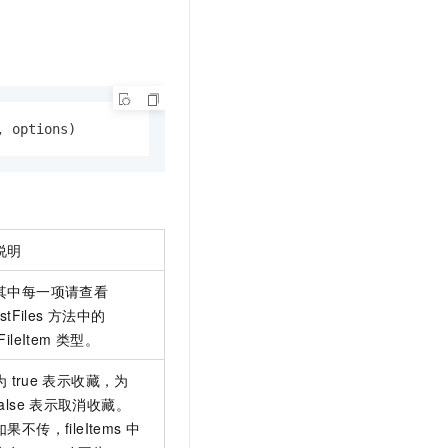
, options)
说明
其中每一项请查看
istFiles
方法中的
IFileItem 类型。
为
true
表示收藏，为
alse
表示取消收藏。
如果不传，fileItems
中