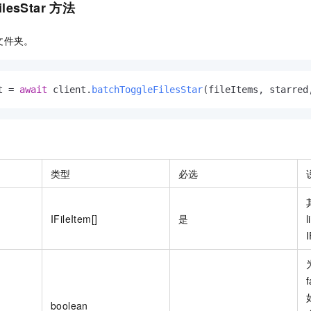
ilesStar 方法
文件夹。
t = 
await
 client.
batchToggleFilesStar
(fileItems, starred
类型
必选
IFileItem[]
是
l
f
boolean