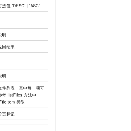
可选值 'DESC' | 'ASC'
说明
返回结果
说明
文件列表，其中每一项可
参考 listFiles 方法中
IFileItem 类型
分页标记