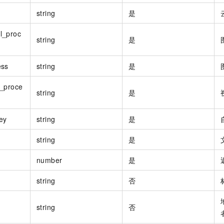
一个 AI 助手
即刻拥有 DeepSeek-R1 满血版
超强辅助，Bol
string
是
在企业官网、通讯软件中为客户提供 AI 客服
多种方案随心选，轻松解锁专属 DeepSeek
l_proc
string
是
ess
string
是
l_proce
string
是
ey
string
是
string
是
number
是
string
否
string
否