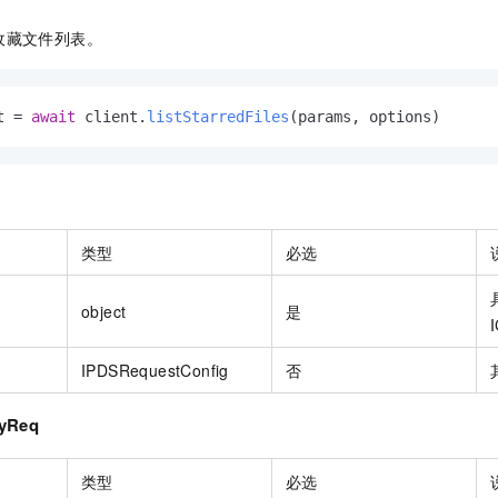
服务生态伙伴
视觉 Coding、空间感知、多模态思考等全面升级
1M上下文，专为长程任务能力而生
云工开物
企业应用
Night Plan 支持 Qwen 3.8-Max
AI 办公
NEW
Red Hat
收藏文件列表。
30+ 款产品免费体验
夜间 5 折，Qwen/Meoo/TokenPlan 客户专享
AI智能应用
科研合作
ERP
堂（旗舰版）
SUSE
智能客服
AI 应用构建
大模型原生
CRM
2个月
自动承接线索
t = 
await
 client.
listStarredFiles
(params, options)
建站小程序
Qoder
大模型服务平台百炼-应用模版
OA 办公系统
HOT
NEW
面向真实软件
个人版上线、团队版降价；千问3.8-Max首发发尝鲜
丰富多元化的应用模版和解决方案
力提升
财税管理
模板建站
万有无界
大模型服务平台百炼-智能体
400电话
定制建站
的模型效果
灵活可视化地构建企业级 Agent
类型
必选
方案
广告营销
模板小程序
秒悟
人工智能平台 PAI
定制小程序
云端极速 AI 
新一代 AI 视频生成模型，深度适配广告营销等场景
AI Native 的算法工程平台，一站式完成建模、训练、推理服务部署
object
是
APP 开发
IPDSRequestConfig
否
建站系统
yReq
AI 应用
10分钟微调：让0.6B模型媲美235B模型
多模态数据信
依托云原生高可用架构,实现Dify私有化部署
用1%尺寸在特定领域达到大模型90%以上效果
类型
必选