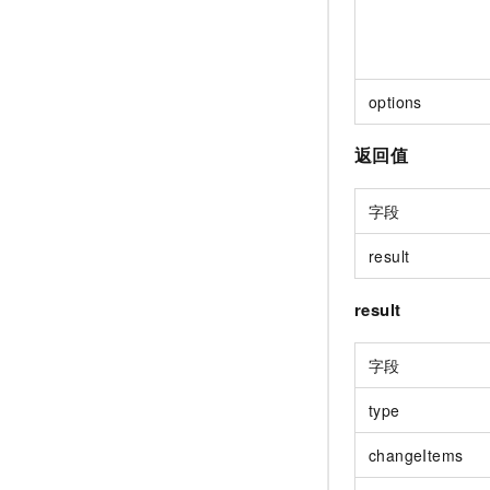
options
返回值
字段
result
result
字段
type
changeItems