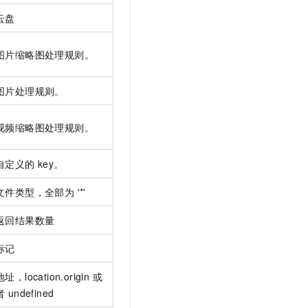
t.diy 一步搞定创意建站
构建大模型应用的安全防护体系
云盘
通过自然语言交互简化开发流程,全栈开发支持
通过阿里云安全产品对 AI 应用进行安全防护
图片缩略图处理规则。
图片处理规则。
视频缩略图处理规则。
自定义的
key。
文件类型，全部为 '*'
返回结果数量
标记
地址，location.origin 或
者 undefined