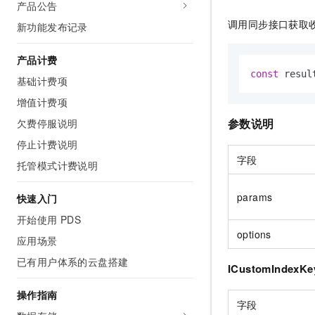
产品公告
AI 产品 免费试用
网络
安全
云开发大赛
Tableau 订阅
调用同步接口获取
新功能发布记录
1亿+ 大模型 tokens 和 
可观测
入门学习赛
中间件
AI空中课堂在线直播课
140+云产品 免费试用
产品计费
大模型服务
上云与迁云
产品新客免费试用，最长1
数据库
const
 resul
基础计费项
生态解决方案
千问AI平台-Token Plan
企业出海
大模型ACA认证体验
增值计费项
大数据计算
助力企业全员 AI 认知与能
行业生态解决方案
参数说明
欠费停服说明
政企业务
媒体服务
千问AI平台-模型体验
开发者生态解决方案
停止计费说明
在线体验全尺寸、多种模态
企业服务与云通信
字段
托管模式计费说明
AI 开发和 AI 应用解决
Happy 系列大模型
域名与网站
params
快速入门
终端用户计算
开始使用 PDS
options
应用场景
Serverless
大模型解决方案
已有用户体系的云盘搭建
ICustomIndexKe
开发工具
快速部署 Dify，高效搭建 
操作指南
迁移与运维管理
字段