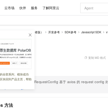
云市场
伙伴
服务
了解阿里云
AI 特惠
数据与 API
成为产品伙伴
企业增值服务
最佳实践
价格计算器
AI 场景体
基础软件
产品伙伴合
阿里云认证
市场活动
配置报价
大模型
务
网盘与相册服务（开发者版）
开发参考
SDK参考
Javascript SDK
v
自助选配和估算价格
步到位
域名与网站
智启 AI 普惠权益
产品生态集成认证中心
企业支持计划
云上春晚
Qwen Audio：打造专属 AI 语音助手
千问官方 MaaS 平台，为开发者和 Agent 而生，新用户赠送 1 亿 + tokens 额度
云服务器 EC
一句话生成原生
AI Coding
阿里云Maa
2026 阿里云
为企业打
数据集
Windows
大模型认证
模型
NEW
NEW
格式还原
值低价云产品抢先购
提供智能易用的域名与建站服务
至高享 1亿+免费 tokens，加速 Al 应用落地
Qwen-Audio-3.0-Realtime 端到端实时语音角色扮演
安全可靠、弹
输入一句话想法,
智能编程，一键
产品生态伙伴
专家技术服务
云上奥运之旅
弹性计算合作
阿里云中企出
手机三要素
宝塔 Linux
全部认证
价格优势
开源旗舰模型
对象存储 OSS
即刻拥有 DeepSeek-V4-Pro
阿里云 OPC 创新助力计划
云数据库 RD
一键部署幻兽
AI 电商营销
产品生态伙伴工作台
企业增值服务台
云栖战略参考
云存储合作计
云栖大会
身份实名认证
CentOS
训练营
推动算力普惠，释放技术红利
的大模型服务
最高返9万
真正可用的 1M 上下文,一次完成代码全链路开发
轻松解锁专属 DeepSeek-V4-Pro
至高百万元 Token 补贴，加速一人公司成长
稳定、安全、高性价比、高性能的云存储服务
一键购买专属
从图文生成到
复制 MD 格式
 02:59:49
云上的中国
数据库合作计
活动全景
短信
Docker
图片和
自进化智能体
人工智能平台 PAI
5 分钟轻松部署专属 QwenPaw
Token Plan 模型订阅计划
Qoder
高效搭建 AI
AI 广告创作
企业成长
大模型
NEW
HOT
信息公告
相关方法。
看见新力量
云网络合作计
OCR 文字识别
JAVA
级电脑
越聪明
证享300元代金券
一站式AI开发、训练和推理服务
Qwen3.8-Max 首发尝鲜，限时加量 10 倍，夜间低至2折
从聊天伙伴进化为能主动干活的本地数字员工
面向真实软件
图文、视频一
的全部系列、模块或功
Kimi-K3
HappyHors
NEW
魔搭 Mode
loud
服务实践
官网公告
区块回到产品主页，帮助
Kimi 最新旗舰模型，长程编程与推理利器
让文字生成流
金融模力时刻
Salesforce O
版
发票查验
全能环境
中的 options: IPDSRequestConfig 基于 axios 的 request con
Qoder CN
Claude Code + GStack 打造工程团队
千问办公，限时限量积分加倍
云原生数据库 P
低代码高效构
AI 建站
NEW
作计划
计划
创新中心
魔搭 ModelSc
健康状态
RequestConfig
让AI从“聊天伙伴”进化为能干活的“数字员工”
覆盖公网/内网、递归/权威、移动APP等全场景解析服务
。
安装技能 GStack，拥有专属 AI 工程团队
你的AI工作搭子，覆盖日常办公高频场景
基于千问大模型等，支持代码智能生成、研发智能问答
0 代码专业建
客户案例
天气预报查询
操作系统
Deepseek-v4-pro
HappyHors
态合作计划
态智能体模型
旗舰 MoE 大模型，百万上下文与顶尖推理能力
图生视频，流
Compute
同享
容器服务 Kubernetes 版 ACK
万小智 AI 建站低至 15元/月
云防火墙
AI 短剧/漫剧
快递物流查询
WordPress
成为服务伙
高校合作
式云数据仓库
点，立即开启云上创新
提供一站式管理容器应用的 K8s 服务
送.CN域名，送备案服务码
云原生的云上
AI助力短剧
les 方法
GLM-5.2
Wan2.7-T
Ubuntu