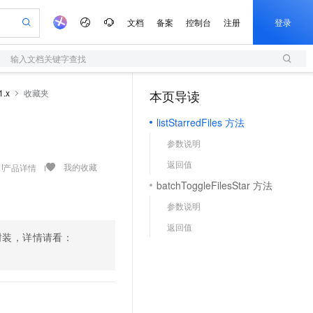
文档
备案
控制台
注册
登录
输入文档关键字查找
验
作计划
器
AI 活动
专业服务
服务伙伴合作计划
开发者社区
加入我们
服务平台百炼
阿里云 OPC 创新助力计划
1.x
收藏夹
本页导读
（1）
一站式生成采购清单，支持单品或批量购买
S
可编辑精美 PPT 文稿
S产品伙伴计划（繁花）
峰会
造的大模型服务与应用开发平台
轻量应用服务器
Agency Agents：拥有专属领域专家
AI 生产力先锋
Al MaaS 服务伙伴赋能合作
域名
博文
Careers
至高可申请百万元
listStarredFiles 方法
性可伸缩的云计算服务
 轻松生成专业的 PPT
开启高性价比 AI 编程新体验
先锋实践拓展 AI 生产力的边界
快速构建应用程序和网站，即刻迈出上云第一步
多领域专家智能体,一键组建 AI 虚拟交付团队
Token 补贴，五大权
计划
海大会
伙伴信用分合作计划
商标
问答
社会招聘
参数说明
益加速 OPC 成功
S
帕鲁游戏服务器
数字证书管理服务（原SSL证书）
HappyHorse 打造一站式影视创作平台
飞天发布时刻
HOT
划
备案
电子书
校园招聘
返回值
联机服务器，轻松开启游戏
视频创作，一键激活电商全链路生产力
全托管，含MySQL、PostgreSQL、SQL Server、MariaDB多引擎
实现全站HTTPS，呈现可信的WEB访问
所见，即是所愿
可视化编排打通从文字构思到成片全链路闭环
我的收藏
产品详情
更多支持
划
公司注册
镜像站
batchToggleFilesStar 方法
视频生成
语音识别与合成
 智能体与工作流应用
短信服务
漫剧工坊：一站式动画创作平台
AI 实训营
合作伙伴培训与认证
参数说明
划
上云迁移
的智能体编程平台
站生成，高效打造优质广告素材
通过阿里云百炼高效搭建AI应用,助力高效开发
快速生产连贯的高质量长漫剧
从基础到进阶，Agent 创客手把手教你
国内短信简单易用，安全可靠，秒级触达，全球覆盖200+国家和地区。
e-1.1-T2V
Qwen3-TTS-Flash
lScope
我要反馈
查询合作伙伴
返回值
畅细腻的高质量视频
离线语音合成大模型，多语言方言自适应，低延迟高稳定
n Alibaba Cloud ISV 合作
代维服务
fig 封装，详情请看：
olarDB
建企业门户网站
大数据开发治理平台 DataWorks
10 分钟搭建微信、支付宝小程序
创新加速
ope
登录合作伙伴管理后台
我要建议
站，无忧落地极速上线
以可视化方式快速构建移动和 PC 门户网站
100%兼容MySQL、PostgreSQL，兼容Oracle，支持集中和分布式
高效部署网站，快速应用到小程序
Data Agent 驱动的一站式 Data+AI 开发治理平台
e-1.1-I2V
Cosyvoice-V3-Flash
安全
畅自然，细节丰富
高表现力语音合成大模型，语音克隆听感自然
我要投诉
上云场景组合购
伴
边界网络安全防护产品
漫剧创作，剧本、分镜、视频高效生成
覆盖90%+业务场景，专享组合折扣价
2V
VPN
Fun-ASR