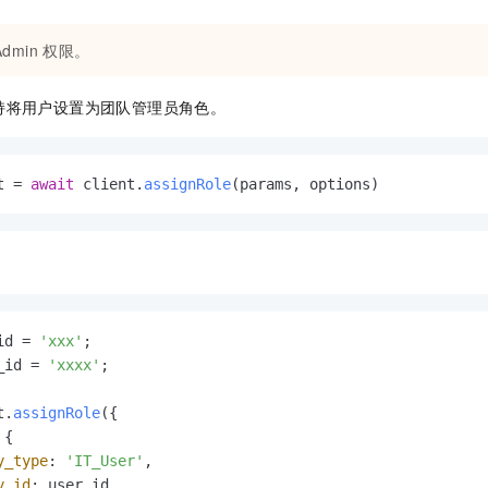
服务生态伙伴
视觉 Coding、空间感知、多模态思考等全面升级
1M上下文，专为长程任务能力而生
云工开物
企业应用
Night Plan 支持 Qwen 3.8-Max
AI 办公
NEW
Red Hat
30+ 款产品免费体验
夜间 5 折，Qwen/Meoo/TokenPlan 客户专享
AI智能应用
科研合作
Admin
权限。
ERP
堂（旗舰版）
SUSE
智能客服
AI 应用构建
大模型原生
CRM
持将用户设置为团队管理员角色。
2个月
自动承接线索
建站小程序
Qoder
大模型服务平台百炼-应用模版
OA 办公系统
HOT
NEW
面向真实软件
个人版上线、团队版降价；千问3.8-Max首发发尝鲜
丰富多元化的应用模版和解决方案
力提升
财税管理
模板建站
t = 
await
 client.
assignRole
(params, options)
万有无界
大模型服务平台百炼-智能体
400电话
定制建站
的模型效果
灵活可视化地构建企业级 Agent
方案
广告营销
模板小程序
秒悟
人工智能平台 PAI
定制小程序
云端极速 AI 
新一代 AI 视频生成模型，深度适配广告营销等场景
AI Native 的算法工程平台，一站式完成建模、训练、推理服务部署
APP 开发
id = 
'xxx'
_id = 
'xxxx'
;

建站系统
t.
assignRole
({

AI 应用
10分钟微调：让0.6B模型媲美235B模型
多模态数据信
{

依托云原生高可用架构,实现Dify私有化部署
用1%尺寸在特定领域达到大模型90%以上效果
y_type
: 
'IT_User'
,

y_id
: user_id,
