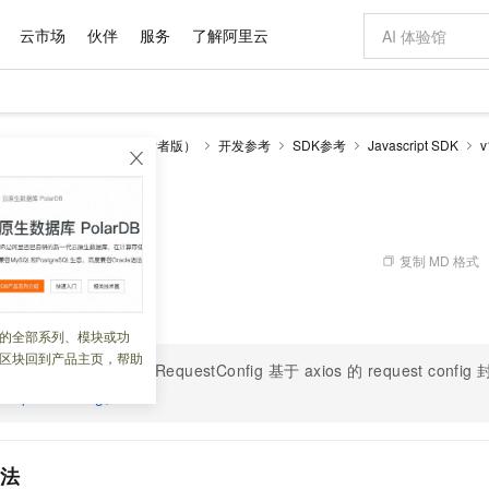
云市场
伙伴
服务
了解阿里云
AI 特惠
数据与 API
成为产品伙伴
企业增值服务
最佳实践
价格计算器
AI 场景体
基础软件
产品伙伴合
阿里云认证
市场活动
配置报价
大模型
务
网盘与相册服务（开发者版）
开发参考
SDK参考
Javascript SDK
v
自助选配和估算价格
新方式
域名与网站
睿译宝，AI翻译排版一步到位
智启 AI 普惠权益
产品生态集成认证中心
企业支持计划
云上春晚
千问官方 MaaS 平台，为开发者和 Agent 而生，新用户赠送 1 亿 + tokens 额度
云服务器 EC
Qwen Aud
AI Coding
阿里云Maa
2026 阿里云
为企业打
数据集
Windows
大模型认证
模型
NEW
NEW
交付可用成果
值低价云产品抢先购
提供智能易用的域名与建站服务
上传文档即自动完成翻译和格式还原
至高享 1亿+免费 tokens，加速 Al 应用落地
安全可靠、弹
智能编程，一键
产品生态伙伴
专家技术服务
云上奥运之旅
弹性计算合作
阿里云中企出
手机三要素
宝塔 Linux
全部认证
价格优势
有专属领域专家
对象存储 OSS
GLM-5.2：长任务时代开源旗舰模型
阿里云 OPC 创新助力计划
云数据库 RD
即刻拥有 DeepS
AI 电商营销
产品生态伙伴工作台
企业增值服务台
云栖战略参考
云存储合作计
云栖大会
身份实名认证
CentOS
训练营
推动算力普惠，释放技术红利
的大模型服务
最高返9万
多领域专家智能体,一键组建 AI 虚拟交付团队
至高百万元 Token 补贴，加速一人公司成长
稳定、安全、高性价比、高性能的云存储服务
真正可用的 1M 上下文,一次完成代码全链路开发
轻松解锁专属 Dee
从图文生成到
复制 MD 格式
 03:01:28
云上的中国
数据库合作计
活动全景
短信
Docker
图片和
站式影视创作平台
人工智能平台 PAI
Hermes Agent，打造自进化智能体
Token Plan 模型订阅计划
Qoder
5 分钟轻松部署
AI 广告创作
企业成长
大模型
NEW
信息公告
授权相关接口。
看见新力量
云网络合作计
OCR 文字识别
JAVA
级电脑
证享300元代金券
可视化编排打通从文字构思到成片全链路闭环
一站式AI开发、训练和推理服务
自主进化，持久记忆，越用越聪明
Qwen3.8-Max 首发尝鲜，限时加量 10 倍，夜间低至2折
面向真实软件
图文、视频一
的全部系列、模块或功
Kimi-K3
HappyHors
NEW
魔搭 Mode
loud
服务实践
官网公告
区块回到产品主页，帮助
Kimi 最新旗舰模型，长程编程与推理利器
让文字生成流
金融模力时刻
Salesforce O
版
发票查验
全能环境
中的 options: IPDSRequestConfig 基于 axios 的 request con
Qoder CN
Claude Code + GStack 打造工程团队
千问办公，限时限量积分加倍
云原生数据库 P
低代码高效构
AI 建站
NEW
作计划
计划
创新中心
魔搭 ModelSc
健康状态
RequestConfig
让AI从“聊天伙伴”进化为能干活的“数字员工”
覆盖公网/内网、递归/权威、移动APP等全场景解析服务
。
安装技能 GStack，拥有专属 AI 工程团队
你的AI工作搭子，覆盖日常办公高频场景
基于千问大模型等，支持代码智能生成、研发智能问答
0 代码专业建
客户案例
天气预报查询
操作系统
Deepseek-v4-pro
HappyHors
态合作计划
态智能体模型
旗舰 MoE 大模型，百万上下文与顶尖推理能力
图生视频，流
Compute
同享
容器服务 Kubernetes 版 ACK
万小智 AI 建站低至 15元/月
云防火墙
AI 短剧/漫剧
快递物流查询
WordPress
成为服务伙
高校合作
式云数据仓库
点，立即开启云上创新
提供一站式管理容器应用的 K8s 服务
送.CN域名，送备案服务码
云原生的云上
AI助力短剧
方法
GLM-5.2
Wan2.7-T
Ubuntu