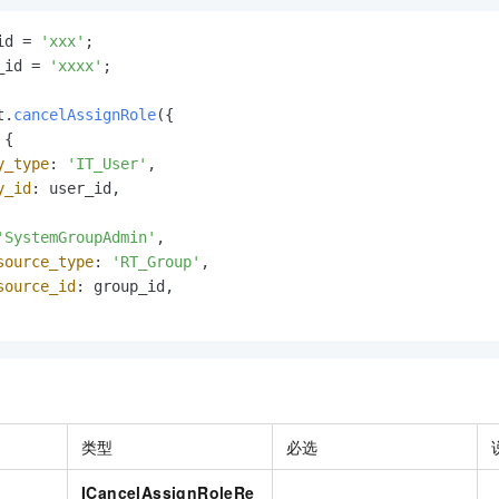
id = 
'xxx'
_id = 
'xxxx'
;

t.
cancelAssignRole
({

{

y_type
: 
'IT_User'
,

y_id
: user_id,

'SystemGroupAdmin'
,

source_type
: 
'RT_Group'
,

source_id
: group_id,

类型
必选
ICancelAssignRoleRe