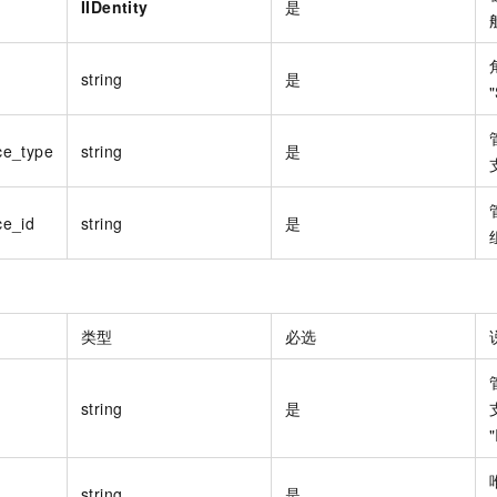
IIDentity
是
string
是
ce_type
string
是
e_id
string
是
类型
必选
string
是
string
是