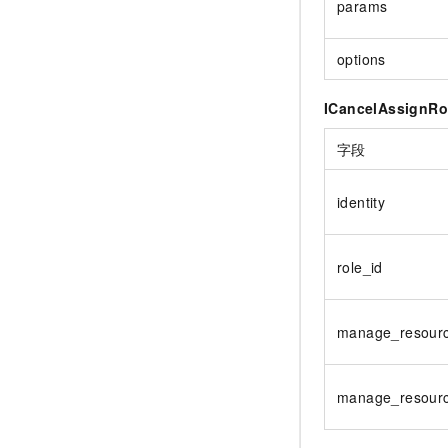
params
options
ICancelAssignRo
字段
identity
role_id
manage_resour
manage_resourc