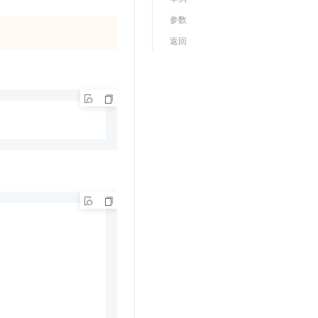
文戏情感细腻自然，动作戏激烈拳拳到肉，实现更强表演能力
支持中英文自由切换，具备更强的噪声鲁棒性
云聚AI 严选权益
SSL 证书
参数
，一键激活高效办公新体验
精选AI产品，从模型到应用全链提效
堡垒机
返回
AI 用量加速计划
应用
防火墙
、识别商机，让客服更高效、服务更出色。
新老同享，达量后返
千问办公
主机安全
NEW
的智能体编程平台
一站式AI生产力平台
AI 应用及服务市场
伶鹊
企业级人与Agent协作平台，接入和调度多个数字员工
智能客服平台，对话机器人、对话分析、智能外呼
AI 应用
大模型服务平台百炼 - 全妙
大模型
应用创作平台
多模态内容创作工具，已接入 DeepSeek
自然语言处理
数据标注
机器学习
息提取
与 AI 智能体进行实时音视频通话
从文本、图片、视频中提取结构化的属性信息
构建支持视频理解的 AI 音视频实时通话应用