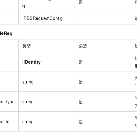
是
q
IPDSRequestConfig
leReq
类型
必选
IIDentity
是
string
是
ce_type
string
是
e_id
string
是