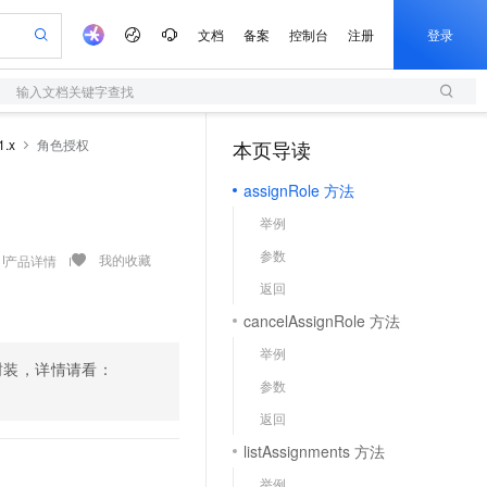
文档
备案
控制台
注册
登录
输入文档关键字查找
验
作计划
器
AI 活动
专业服务
服务伙伴合作计划
开发者社区
加入我们
服务平台百炼
阿里云 OPC 创新助力计划
1.x
角色授权
本页导读
（1）
一站式生成采购清单，支持单品或批量购买
S
io：打造专属 AI 语音助手
S产品伙伴计划（繁花）
峰会
造的大模型服务与应用开发平台
轻量应用服务器
一句话生成原生可编辑精美 PPT 文稿
AI 生产力先锋
Al MaaS 服务伙伴赋能合作
域名
博文
Careers
至高可申请百万元
assignRole 方法
性可伸缩的云计算服务
开启高性价比 AI 编程新体验
Qwen-Audio-3.0-Realtime 端到端实时语音角色扮演
输入一句话想法, 轻松生成专业的 PPT
先锋实践拓展 AI 生产力的边界
快速构建应用程序和网站，即刻迈出上云第一步
Token 补贴，五大权
计划
海大会
伙伴信用分合作计划
商标
问答
社会招聘
举例
益加速 OPC 成功
S
eek-V4-Pro
数字证书管理服务（原SSL证书）
一键部署幻兽帕鲁游戏服务器
飞天发布时刻
HOT
划
备案
电子书
校园招聘
参数
pSeek-V4-Pro
视频创作，一键激活电商全链路生产力
全托管，含MySQL、PostgreSQL、SQL Server、MariaDB多引擎
实现全站HTTPS，呈现可信的WEB访问
一键购买专属联机服务器，轻松开启游戏
所见，即是所愿
我的收藏
产品详情
更多支持
划
公司注册
镜像站
返回
视频生成
语音识别与合成
专属 QwenPaw
短信服务
漫剧工坊：一站式动画创作平台
AI 实训营
HOT
合作伙伴培训与认证
cancelAssignRole 方法
划
上云迁移
的智能体编程平台
站生成，高效打造优质广告素材
从聊天伙伴进化为能主动干活的本地数字员工
快速生产连贯的高质量长漫剧
从基础到进阶，Agent 创客手把手教你
国内短信简单易用，安全可靠，秒级触达，全球覆盖200+国家和地区。
e-1.1-T2V
Qwen3-TTS-Flash
lScope
我要反馈
查询合作伙伴
举例
畅细腻的高质量视频
离线语音合成大模型，多语言方言自适应，低延迟高稳定
n Alibaba Cloud ISV 合作
代维服务
fig 封装，详情请看：
olarDB
建企业门户网站
大数据开发治理平台 DataWorks
10 分钟搭建微信、支付宝小程序
参数
创新加速
ope
登录合作伙伴管理后台
我要建议
站，无忧落地极速上线
以可视化方式快速构建移动和 PC 门户网站
100%兼容MySQL、PostgreSQL，兼容Oracle，支持集中和分布式
高效部署网站，快速应用到小程序
Data Agent 驱动的一站式 Data+AI 开发治理平台
e-1.1-I2V
Cosyvoice-V3-Flash
返回
安全
畅自然，细节丰富
高表现力语音合成大模型，语音克隆听感自然
我要投诉
上云场景组合购
伴
listAssignments 方法
边界网络安全防护产品
漫剧创作，剧本、分镜、视频高效生成
覆盖90%+业务场景，专享组合折扣价
2V
VPN
Fun-ASR
举例