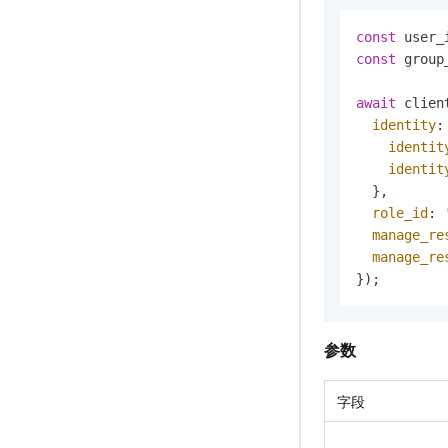
const
 user_
const
 group
await
 clien
identity
: 
identit
identit
  },

role_id
: 
manage_re
manage_re
});
参数
字段