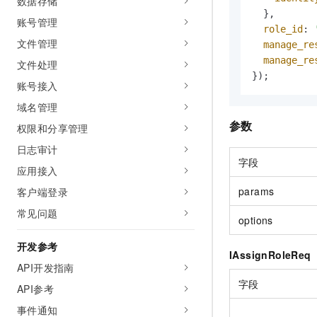
数据存储
10 分钟在聊天系统中增加
  },

专有云
账号管理
role_id
: 
文件管理
manage_re
manage_re
文件处理
});
账号接入
域名管理
参数
权限和分享管理
日志审计
字段
应用接入
params
客户端登录
常见问题
options
开发参考
IAssignRoleReq
API开发指南
字段
API参考
事件通知