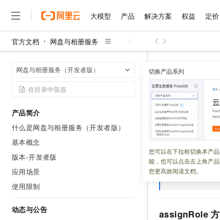
大模型
产品
解决方案
权益
定价
官方文档
网盘与相册服务
大模型
产品
解决方案
权益
定价
云市场
伙伴
服务
了解阿里云
精选产品
精选解决方案
普惠上云
产品定价
精选商城
成为销售伙伴
售前咨询
为什么选择阿里云
千问AI平台
网盘与相册服
首页
网盘与相册服务（开发者版）
了解云产品的定价详情
切换产品系列
大模型服务平台百炼
千问办公，解锁你的工作
普惠上云 官方力荐
分销伙伴
在线服务
网站建设
什么是云计算
大
大模型服务与应用平台
企业级Agent产品，直接
云服务器38元/年起，超
角色授权
咨询伙伴
多端小程序
技术领先
云上成本管理
售后服务
千问大模型
Agency Agents：拥
官方推荐返现计划
大模型
大模型
精选产品
精选解决方案
Salesforce 国际版订阅
稳定可靠
产品简介
管理和优化成本
多元化、高性能、安全可靠
推荐新用户得奖励，单订单
更新时间：
2025-12-22
销售伙伴合作计划
自助服务
什么是网盘与相册服务（开发者版）
友盟天域
安全合规
人工智能与机器学习
AI
文本生成
无影云电脑
HappyHorse 打造一
云工开物
本篇主要介绍角色
无影生态合作计划
在线服务
基本概念
观测云
分析师报告
随时随地安全接入的云上超
高校专属算力普惠，学生认
计算
互联网应用开发
您可以在下拉框切换本产品
Qwen3.8-Max
HOT
版本-开发者版
Salesforce On Alibaba C
工单服务
能，也可以点击左上角产品
智能体时代全能旗舰模型
Tuya 物联网平台阿里云
研究报告与白皮书
说明
请求参数
云解析DNS
快速拥有专属 OpenClaw
Consulting Partner 合
大数据
容器
应用场景
您更高效阅读文档。
免费试用
短信专区
Axios
蓝凌 OA
Qwen3.7-Plus
使用限制
AI 大模型销售与服务生
现代化应用
存储
天池大赛
能看、能想、能动手的多模
云原生大数据计算服务 Max
解决方案免费试用 新老
电子合同
面向分析的企业级SaaS模
最高领取价值200元试用
动态与公告
安全
网络与CDN
assignRole 
AI 算法大赛
Qwen3-VL-Plus
畅捷通