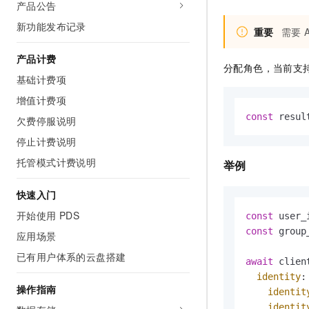
产品公告
AI 产品 免费试用
网络
安全
云开发大赛
Tableau 订阅
新功能发布记录
1亿+ 大模型 tokens 和 
重要
需要
可观测
入门学习赛
中间件
AI空中课堂在线直播课
140+云产品 免费试用
产品计费
大模型服务
上云与迁云
分配角色，当前支
产品新客免费试用，最长1
数据库
基础计费项
生态解决方案
千问AI平台-Token Plan
企业出海
大模型ACA认证体验
增值计费项
大数据计算
助力企业全员 AI 认知与能
行业生态解决方案
const
 resul
欠费停服说明
政企业务
媒体服务
千问AI平台-模型体验
开发者生态解决方案
停止计费说明
在线体验全尺寸、多种模态
企业服务与云通信
托管模式计费说明
AI 开发和 AI 应用解决
举例
Happy 系列大模型
域名与网站
快速入门
终端用户计算
开始使用 PDS
const
 user_
const
 group
应用场景
Serverless
大模型解决方案
已有用户体系的云盘搭建
await
 clien
开发工具
快速部署 Dify，高效搭建 
identity
: 
操作指南
identit
迁移与运维管理
identit