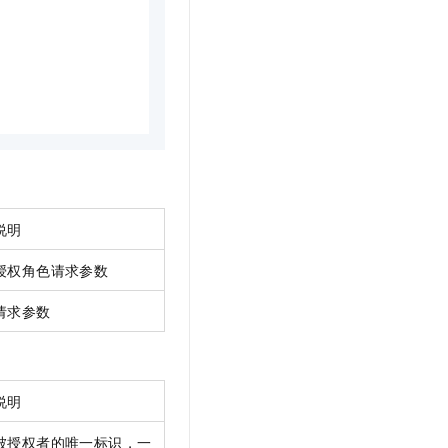
t.diy 一步搞定创意建站
构建大模型应用的安全防护体系
通过自然语言交互简化开发流程,全栈开发支持
通过阿里云安全产品对 AI 应用进行安全防护
说明
授权角色请求参数
请求参数
说明
被授权者的唯一标识，一