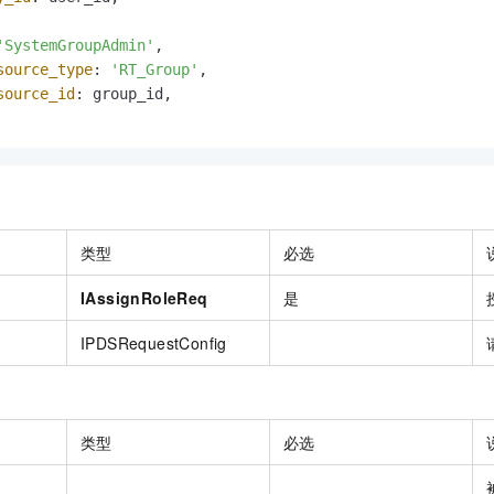
一个 AI 助手
即刻拥有 DeepSeek-R1 满血版
超强辅助，Bol
在企业官网、通讯软件中为客户提供 AI 客服
多种方案随心选，轻松解锁专属 DeepSeek
'SystemGroupAdmin'
,

source_type
: 
'RT_Group'
,

source_id
: group_id,

类型
必选
IAssignRoleReq
是
IPDSRequestConfig
类型
必选