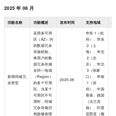
2025 年 08 月
功能名称
功能概述
发布时间
支持地域
相
采用多可用
华东
1（杭
区（AZ）内
州）、华东
的数据冗余
2（上
存储机制，
海）、华北
将用户的数
2（北
据冗余存储
京）、华北
在同一地域
3（张家
新增同城冗
（Region）
口）、华南
2025-08
存
余类型
的多个可用
1（深
区。当某个
圳）。中国
可用区不可
香港、德国
用时，同城
（法兰克
冗余存储仍
福）、印度
然能够保障
尼西亚（雅